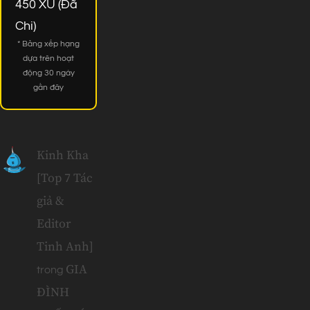
450 XU (Đã
Chi)
* Bảng xếp hạng
dựa trên hoạt
động 30 ngày
gần đây
Kinh Kha
[Top 7 Tác
giả &
Editor
Tinh Anh]
GIA
trong
ĐÌNH