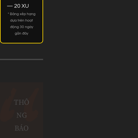
— 20 XU
* Bảng xếp hạng
dựa trên hoạt
động 30 ngày
gần đây
THÔ
NG
BÁO