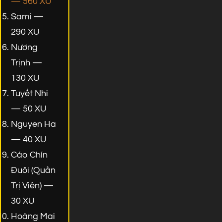
— 560 XU
Sami —
290 XU
Nương
Trịnh —
130 XU
Tuyết Nhi
— 50 XU
Nguyen Ha
— 40 XU
Cáo Chín
Đuôi (Quản
Trị Viên) —
30 XU
Hoàng Mai