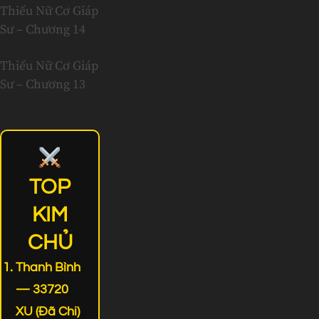
Thiếu Nữ Cơ Giáp
Sư – Chương 14
Thiếu Nữ Cơ Giáp
Sư – Chương 13
TOP
KIM
CHỦ
Thanh Bình
— 33720
XU (Đã Chi)