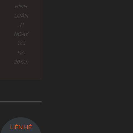
BÌNH
LUẬN
. (1
NGÀY
TỐI
ĐA
20XU)
LIÊN HỆ