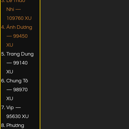
Lê Thảo
Nhi —
109760 XU
Ánh Dương
— 99450
XU
Trang Dung
— 99140
XU
Chung Tô
— 98970
XU
Vip —
95630 XU
Phương