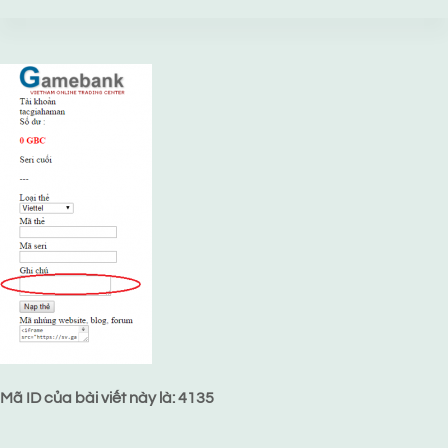
TRANG TRUYỆN MẠNG
Web truyện độc quyền của Viễn Giả Lai Ni
Mã ID của bài viết này là: 4135