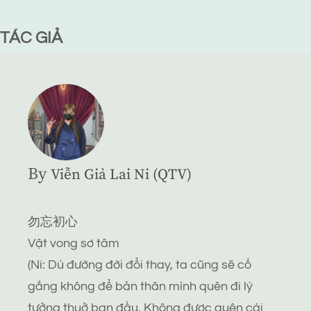
TÁC GIẢ
By
Viễn Giả Lai Ni (QTV)
勿忘初心
Vật vong sơ tâm
(Ni: Dù đường đời đổi thay, ta cũng sẽ cố
gắng không để bản thân mình quên đi lý
tưởng thuở ban đầu. Không được quên cái