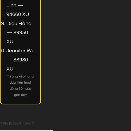
Linh —
94660 XU
Diệu Hằng
— 89950
XU
Jennifer Wu
— 88980
XU
* Bảng xếp hạng
dựa trên hoạt
động 30 ngày
gần đây
TÊN ĐĂNG NHẬP