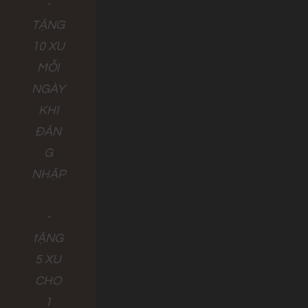
-
TẶNG
10 XU
MỖI
NGÀY
KHI
ĐĂN
G
NHẬP
-
tẶNG
5 XU
CHO
1