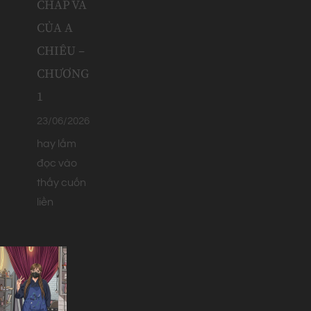
CHẤP VÁ
CỦA A
CHIÊU –
CHƯƠNG
1
23/06/2026
hay lắm
đọc vào
thấy cuốn
liền