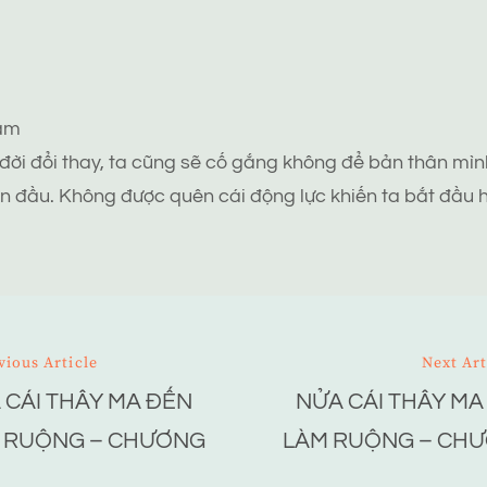
tâm
 đời đổi thay, ta cũng sẽ cố gắng không để bản thân mình
n đầu. Không được quên cái động lực khiến ta bắt đầu h
vious Article
Next Art
 CÁI THÂY MA ĐẾN
NỬA CÁI THÂY MA
ion
 RUỘNG – CHƯƠNG
LÀM RUỘNG – CH