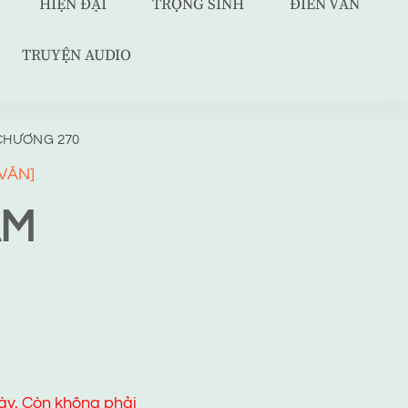
HIỆN ĐẠI
TRỌNG SINH
ĐIỀN VĂN
TRUYỆN AUDIO
CHƯƠNG 270
VĂN]
ÀM
ày. Còn không phải