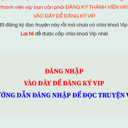
thành viên vip bạn cần phải
ĐĂNG KÝ THÀNH VIÊN VIP.
VÀO ĐÂY ĐỂ ĐĂNG KÝ VIP
 đăng ký đọc truyện này rồi mà chưa có chìa khoá Vip t
Lai Ni
để được cấp chìa khoá Vip nhé!
ĐĂNG NHẬP
VÀO ĐÂY ĐỂ ĐĂNG KÝ VIP
ỚNG DẪN ĐĂNG NHẬP ĐỂ ĐỌC TRUYỆN 