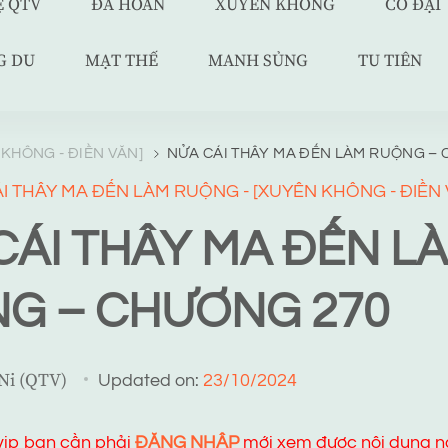
Ệ QTV
ĐÃ HOÀN
XUYÊN KHÔNG
CỔ ĐẠI
G DU
MẠT THẾ
MANH SỦNG
TU TIÊN
 KHÔNG - ĐIỀN VĂN]
NỬA CÁI THÂY MA ĐẾN LÀM RUỘNG – 
ÁI THÂY MA ĐẾN LÀM RUỘNG - [XUYÊN KHÔNG - ĐIỀN 
CÁI THÂY MA ĐẾN L
G – CHƯƠNG 270
 Ni (QTV)
Updated on:
23/10/2024
 vip bạn cần phải
ĐĂNG NHẬP
mới xem được nội dung n