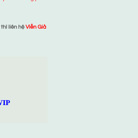
hì liên hệ
Viễn Giả
VIP