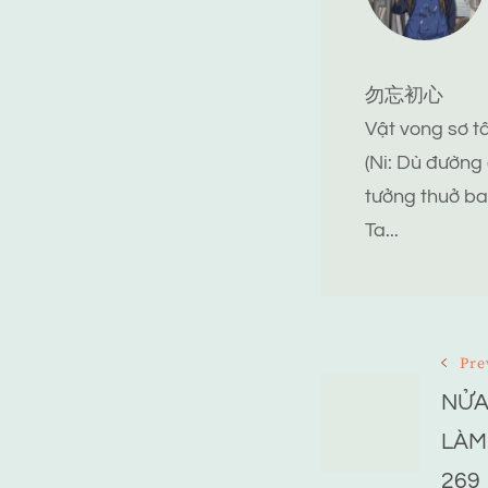
勿忘初心
Vật vong sơ 
(Ni: Dù đường
tưởng thuở ba
Ta...
Post
Pre
NỬA
Navigat
LÀM
269