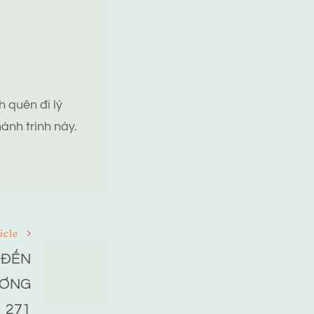
 quên đi lý
ành trình này.
icle
 ĐẾN
ƯƠNG
271