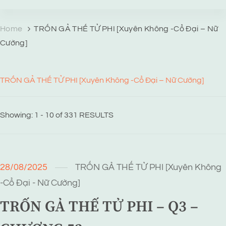
TRANG TRUYỆN MẠNG
Web truyện độc quyền của Viễn Giả Lai Ni
Home
TRỐN GẢ THẾ TỬ PHI [Xuyên Không -Cổ Đại – Nữ
Cường]
TRỐN GẢ THẾ TỬ PHI [Xuyên Không -Cổ Đại – Nữ Cường]
Showing: 1 - 10 of 331 RESULTS
28/08/2025
TRỐN GẢ THẾ TỬ PHI [Xuyên Không
-Cổ Đại - Nữ Cường]
TRỐN GẢ THẾ TỬ PHI – Q3 –