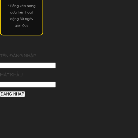
* Bảng xếp hạng
dựa trên hoạt
động 30 ngày
gần đây
TÊN ĐĂNG NHẬP
MẬT KHẨU