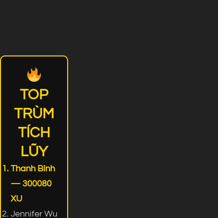
TOP
TRÙM
TÍCH
LŨY
Thanh Bình
— 300080
XU
Jennifer Wu