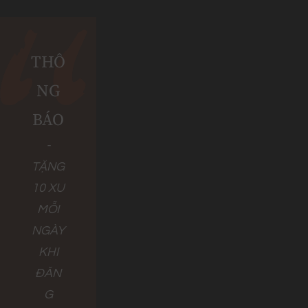
THÔ
NG
BÁO
-
TẶNG
10 XU
MỖI
NGÀY
KHI
ĐĂN
G