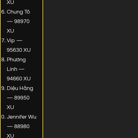
XU
Chung Tô
— 98970
XU
Vip —
95630 XU
Phương
Linh —
94660 XU
Diệu Hằng
— 89950
XU
Jennifer Wu
— 88980
XU