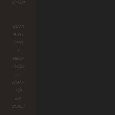
NHẬP
-
tẶNG
5 XU
CHO
1
BÌNH
LUẬN
. (1
NGÀY
TỐI
ĐA
20XU)