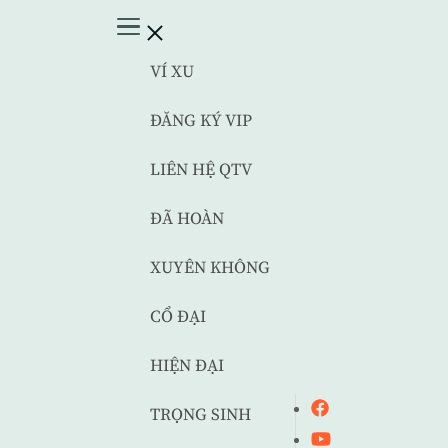
VÍ XU
ĐĂNG KÝ VIP
LIÊN HỆ QTV
ĐÃ HOÀN
XUYÊN KHÔNG
CỔ ĐẠI
HIỆN ĐẠI
TRỌNG SINH