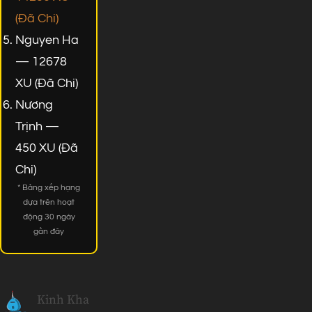
(Đã Chi)
Nguyen Ha
— 12678
XU (Đã Chi)
Nương
Trịnh —
450 XU (Đã
Chi)
* Bảng xếp hạng
dựa trên hoạt
động 30 ngày
gần đây
Kinh Kha