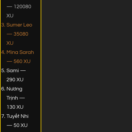
— 120080
XU
Sumer Leo
— 35080
XU
Mina Sarah
— 560 XU
Sami —
290 XU
Nương
Trịnh —
130 XU
Tuyết Nhi
— 50 XU