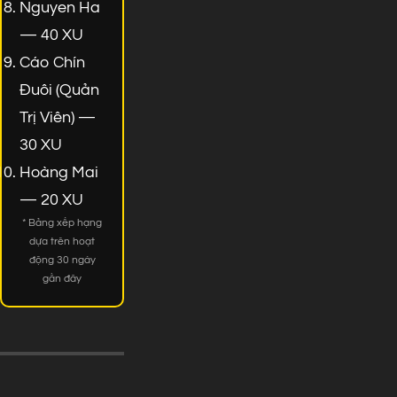
Nguyen Ha
— 40 XU
Cáo Chín
Đuôi (Quản
Trị Viên) —
30 XU
Hoàng Mai
— 20 XU
* Bảng xếp hạng
dựa trên hoạt
động 30 ngày
gần đây