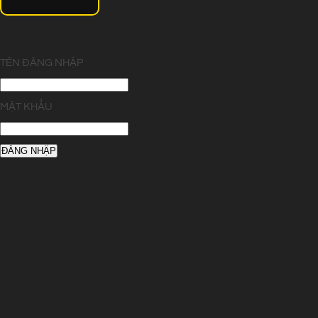
TÊN ĐĂNG NHẬP
MẬT KHẨU