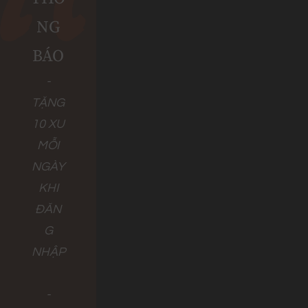
NG
BÁO
-
TẶNG
10 XU
MỖI
NGÀY
KHI
ĐĂN
G
NHẬP
-