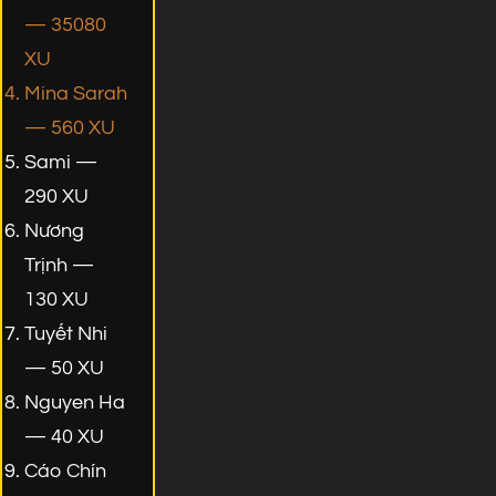
— 35080
XU
Mina Sarah
— 560 XU
Sami —
290 XU
Nương
Trịnh —
130 XU
Tuyết Nhi
— 50 XU
Nguyen Ha
— 40 XU
Cáo Chín