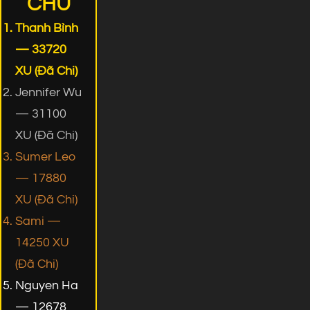
CHỦ
Thanh Bình
— 33720
XU (Đã Chi)
Jennifer Wu
— 31100
XU (Đã Chi)
Sumer Leo
— 17880
XU (Đã Chi)
Sami —
14250 XU
(Đã Chi)
Nguyen Ha
— 12678