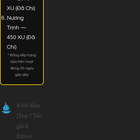
XU (Đã Chi)
Nương
Trịnh —
450 XU (Đã
Chi)
* Bảng xếp hạng
dựa trên hoạt
động 30 ngày
gần đây
Kinh Kha
[Top 7 Tác
giả &
Editor