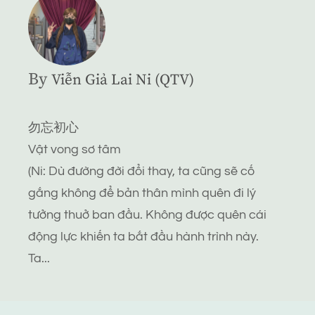
By
Viễn Giả Lai Ni (QTV)
勿忘初心
Vật vong sơ tâm
(Ni: Dù đường đời đổi thay, ta cũng sẽ cố
gắng không để bản thân mình quên đi lý
tưởng thuở ban đầu. Không được quên cái
động lực khiến ta bắt đầu hành trình này.
Ta...