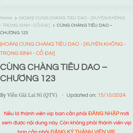
TRANG TRUYỆN MẠNG
Web truyện độc quyền của Viễn Giả Lai Ni
Home
(HOÀN) CÙNG CHÀNG TIÊU DAO - [XUYÊN KHÔNG
- TRỌNG SINH - CỔ ĐẠI]
CÙNG CHÀNG TIÊU DAO –
CHƯƠNG 123
(HOÀN) CÙNG CHÀNG TIÊU DAO - [XUYÊN KHÔNG -
TRỌNG SINH - CỔ ĐẠI]
CÙNG CHÀNG TIÊU DAO –
CHƯƠNG 123
By
Viễn Giả Lai Ni (QTV)
Updated on:
15/10/2024
Nếu là thành viên vip bạn cần phải
ĐĂNG NHẬP
mới
xem được nội dung này. Còn không phải thành viên vip
bạn cần phải
ĐĂNG KÝ THÀNH VIÊN VIP.