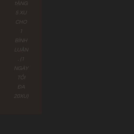
tẶNG
5 XU
CHO
1
BÌNH
LUẬN
. (1
NGÀY
TỐI
ĐA
20XU)