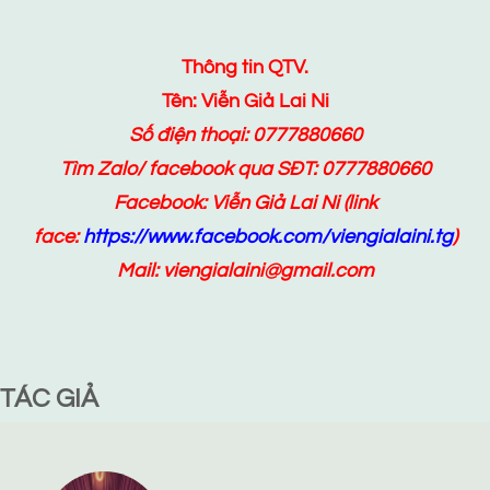
Thông tin QTV.
Tên: Viễn Giả Lai Ni
Số điện thoại: 0777880660
Tìm Zalo/ facebook qua SĐT: 0777880660
Facebook:
Viễn Giả Lai Ni
(link
face:
https://www.facebook.com/viengialaini.tg
)
Mail: viengialaini@gmail.com
TÁC GIẢ