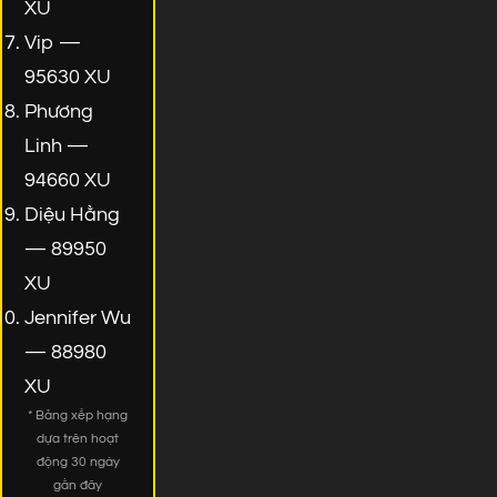
XU
Vip —
95630 XU
Phương
Linh —
94660 XU
Diệu Hằng
— 89950
XU
Jennifer Wu
— 88980
XU
* Bảng xếp hạng
dựa trên hoạt
động 30 ngày
gần đây