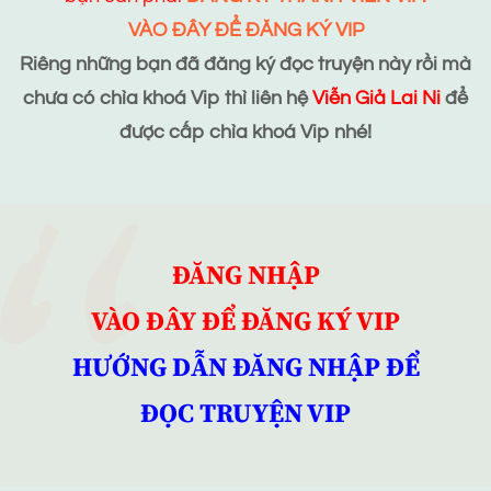
VÀO ĐÂY ĐỂ ĐĂNG KÝ VIP
Riêng những bạn đã đăng ký đọc truyện này rồi mà
chưa có chìa khoá Vip thì liên hệ
Viễn Giả Lai Ni
để
được cấp chìa khoá Vip nhé!
ĐĂNG NHẬP
VÀO ĐÂY ĐỂ ĐĂNG KÝ VIP
HƯỚNG DẪN ĐĂNG NHẬP ĐỂ
ĐỌC TRUYỆN VIP