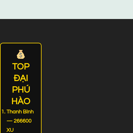
TOP
ĐẠI
PHÚ
HÀO
Thanh Bình
— 266600
XU