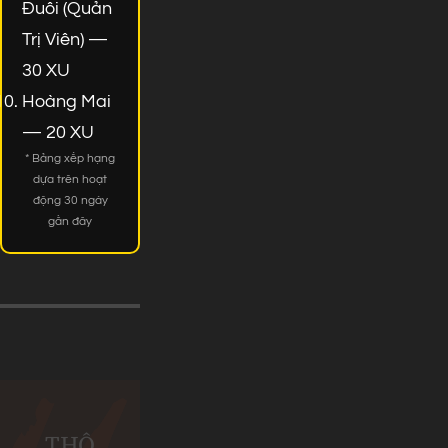
Đuôi (Quản
Trị Viên) —
30 XU
Hoàng Mai
— 20 XU
* Bảng xếp hạng
dựa trên hoạt
động 30 ngày
gần đây
THÔ