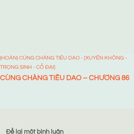
(HOÀN) CÙNG CHÀNG TIÊU DAO - [XUYÊN KHÔNG -
TRỌNG SINH - CỔ ĐẠI]
CÙNG CHÀNG TIÊU DAO – CHƯƠNG 86
Để lại một bình luận