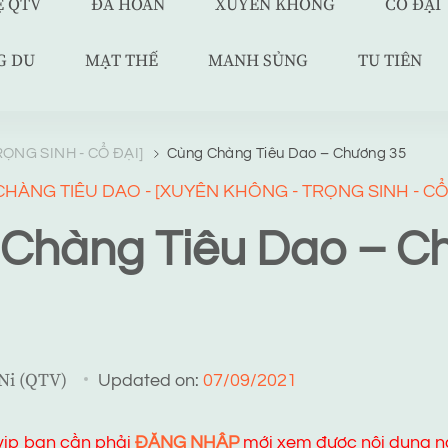
Ệ QTV
ĐÃ HOÀN
XUYÊN KHÔNG
CỔ ĐẠI
G DU
MẠT THẾ
MANH SỦNG
TU TIÊN
ỌNG SINH - CỔ ĐẠI]
Cùng Chàng Tiêu Dao – Chương 35
HÀNG TIÊU DAO - [XUYÊN KHÔNG - TRỌNG SINH - CỔ
Chàng Tiêu Dao – C
 Ni (QTV)
Updated on:
07/09/2021
 vip bạn cần phải
ĐĂNG NHẬP
mới xem được nội dung n