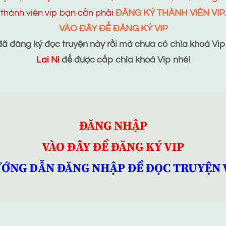
thành viên vip bạn cần phải
ĐĂNG KÝ THÀNH VIÊN VIP.
VÀO ĐÂY ĐỂ ĐĂNG KÝ VIP
 đăng ký đọc truyện này rồi mà chưa có chìa khoá Vip t
Lai Ni
để được cấp chìa khoá Vip nhé!
ĐĂNG NHẬP
VÀO ĐÂY ĐỂ ĐĂNG KÝ VIP
ỚNG DẪN ĐĂNG NHẬP ĐỂ ĐỌC TRUYỆN 