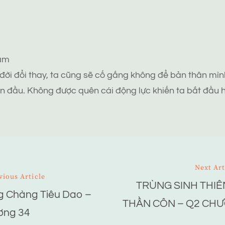
tâm
 đời đổi thay, ta cũng sẽ cố gắng không để bản thân mình
n đầu. Không được quên cái động lực khiến ta bắt đầu h
Next Art
vious Article
TRÙNG SINH THIÊN
ion
 Chàng Tiêu Dao –
THẦN CÔN – Q2 CH
ơng 34