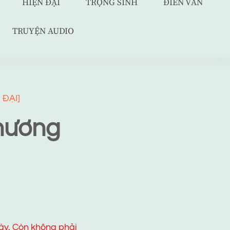
HIỆN ĐẠI
TRỌNG SINH
ĐIỀN VĂN
TRUYỆN AUDIO
 ĐẠI]
hương
ày. Còn không phải