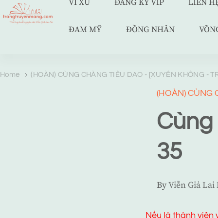
VÍ XU
ĐĂNG KÝ VIP
LIÊN H
ĐAM MỸ
ĐỒNG NHÂN
VÕN
TRANG TRUYỆN MẠNG
Web truyện độc quyền của Viễn Giả Lai Ni
Home
(HOÀN) CÙNG CHÀNG TIÊU DAO - [XUYÊN KHÔNG - TR
(HOÀN) CÙNG C
Cùng 
35
By
Viễn Giả Lai
Nếu là thành viên