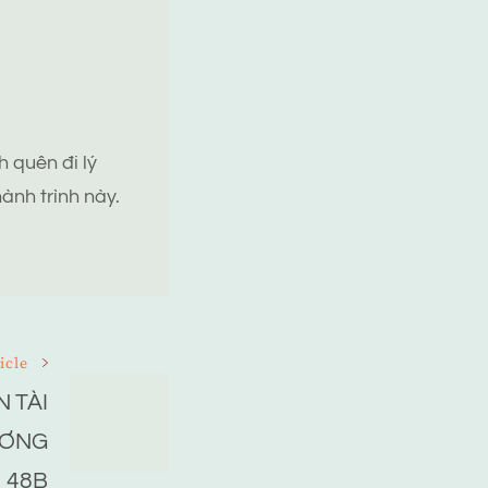
 quên đi lý
ành trình này.
icle
 TÀI
ƯƠNG
48B