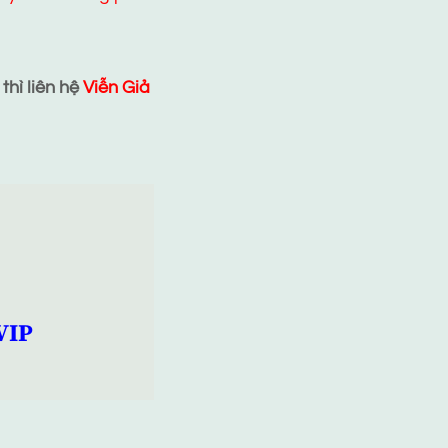
hì liên hệ
Viễn Giả
VIP