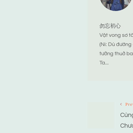
勿忘初心
Vật vong sơ 
(Ni: Dù đường
tưởng thuở ba
Ta...
Post
Pre
Navigat
Cùng
Chư