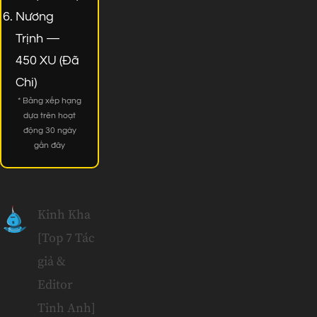
Nương
Trịnh —
450 XU (Đã
Chi)
* Bảng xếp hạng
dựa trên hoạt
động 30 ngày
gần đây
Kinh Kha
[Top 7 Tác
giả &
Editor
Tinh Anh]