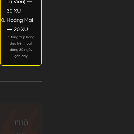
Trị Viên) —
30 XU
Hoàng Mai
— 20 XU
* Bảng xếp hạng
dựa trên hoạt
động 30 ngày
gần đây
THÔ