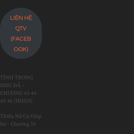
LIÊN HỆ
QTV
(FACEB
OOK)
TÌNH TRONG
NHƯ ĐÃ –
CHƯƠNG 43-44-
45-46 (HOÀN)
Thiếu Nữ Cơ Giáp
Sư – Chương 16