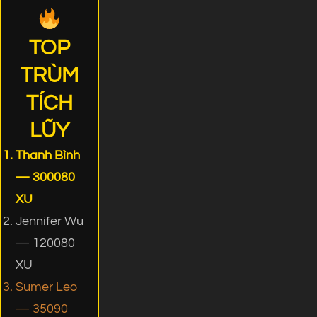
TOP
TRÙM
TÍCH
LŨY
Thanh Bình
— 300080
XU
Jennifer Wu
— 120080
XU
Sumer Leo
— 35090