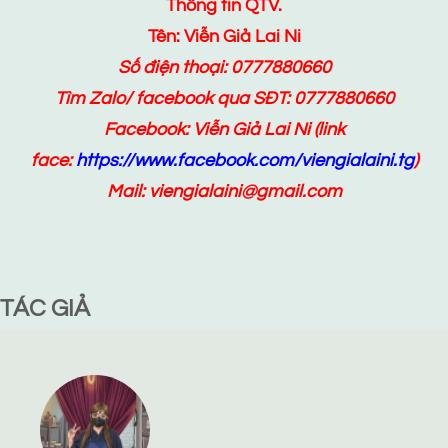
Thông tin QTV.
Tên: Viễn Giả Lai Ni
Số điện thoại: 0777880660
Tìm Zalo/ facebook qua SĐT: 0777880660
Facebook:
Viễn Giả Lai Ni
(link
face:
https://www.facebook.com/viengialaini.tg
)
Mail: viengialaini@gmail.com
TÁC GIẢ