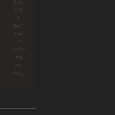
5 XU
CHO
1
BÌNH
LUẬN
. (1
NGÀY
TỐI
ĐA
20XU)