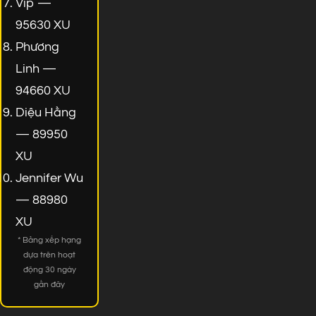
Vip —
95630 XU
Phương
Linh —
94660 XU
Diệu Hằng
— 89950
XU
Jennifer Wu
— 88980
XU
* Bảng xếp hạng
dựa trên hoạt
động 30 ngày
gần đây