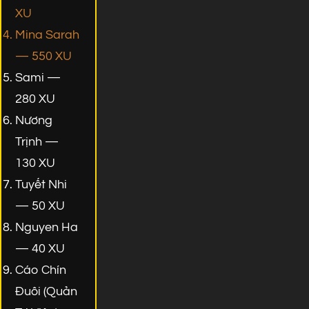
XU
Mina Sarah
— 550 XU
Sami —
280 XU
Nương
Trịnh —
130 XU
Tuyết Nhi
— 50 XU
Nguyen Ha
— 40 XU
Cáo Chín
Đuôi (Quản