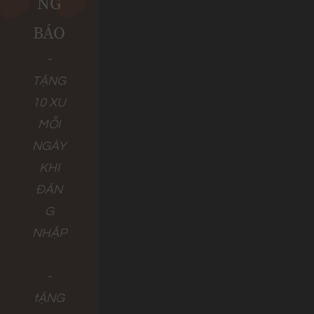
NG
BÁO
-
TẶNG
10 XU
MỖI
NGÀY
KHI
ĐĂN
G
NHẬP
-
tẶNG