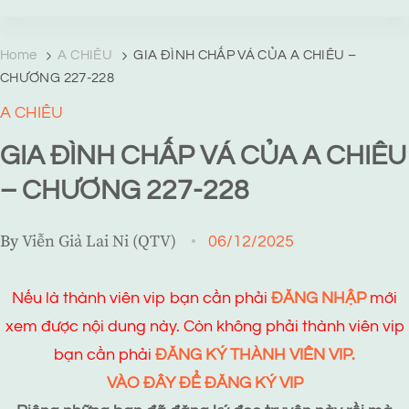
TRANG TRUYỆN MẠNG
Web truyện độc quyền của Viễn Giả Lai Ni
Home
A CHIÊU
GIA ĐÌNH CHẤP VÁ CỦA A CHIÊU –
CHƯƠNG 227-228
A CHIÊU
GIA ĐÌNH CHẤP VÁ CỦA A CHIÊU
– CHƯƠNG 227-228
By
Viễn Giả Lai Ni (QTV)
06/12/2025
Nếu là thành viên vip bạn cần phải
ĐĂNG NHẬP
mới
xem được nội dung này. Còn không phải thành viên vip
bạn cần phải
ĐĂNG KÝ THÀNH VIÊN VIP.
VÀO ĐÂY ĐỂ ĐĂNG KÝ VIP