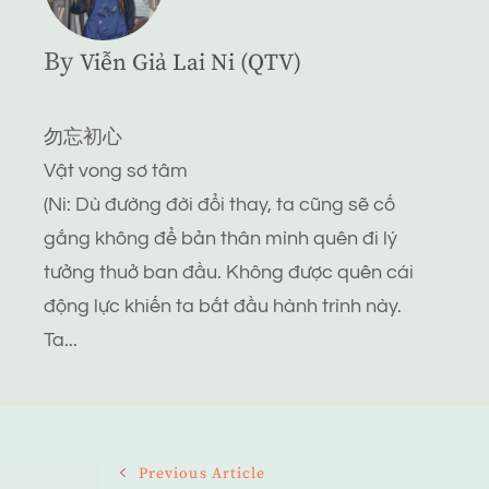
By
Viễn Giả Lai Ni (QTV)
勿忘初心
Vật vong sơ tâm
(Ni: Dù đường đời đổi thay, ta cũng sẽ cố
gắng không để bản thân mình quên đi lý
tưởng thuở ban đầu. Không được quên cái
động lực khiến ta bắt đầu hành trình này.
Ta...
Post
Previous Article