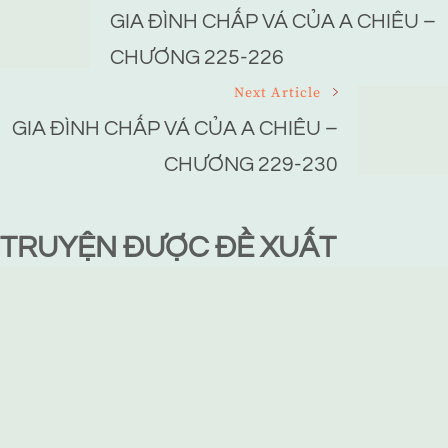
Navigation
GIA ĐÌNH CHẤP VÁ CỦA A CHIÊU –
CHƯƠNG 225-226
Next Article
GIA ĐÌNH CHẤP VÁ CỦA A CHIÊU –
CHƯƠNG 229-230
TRUYỆN ĐƯỢC ĐỀ XUẤT