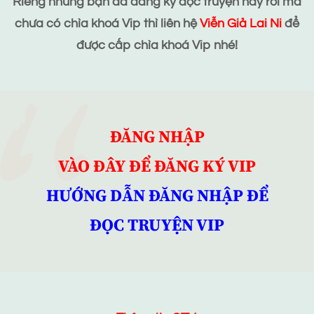
Riêng những bạn đã đăng ký đọc truyện này rồi mà
chưa có chìa khoá Vip thì liên hệ
Viễn Giả Lai Ni
để
được cấp chìa khoá Vip nhé!
ĐĂNG NHẬP
VÀO ĐÂY ĐỂ ĐĂNG KÝ VIP
HƯỚNG DẪN ĐĂNG NHẬP ĐỂ
ĐỌC TRUYỆN VIP