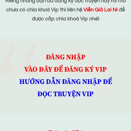
Riêng những bạn đã đăng ký đọc truyện này rồi mà
chưa có chìa khoá Vip thì liên hệ
Viễn Giả Lai Ni
để
được cấp chìa khoá Vip nhé!
ĐĂNG NHẬP
VÀO ĐÂY ĐỂ ĐĂNG KÝ VIP
HƯỚNG DẪN ĐĂNG NHẬP ĐỂ
ĐỌC TRUYỆN VIP