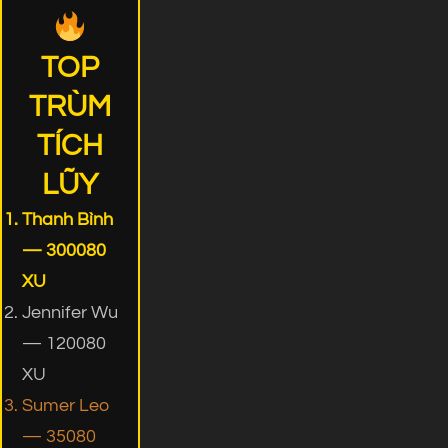
TOP
TRÙM
TÍCH
LŨY
Thanh Bình
— 300080
XU
Jennifer Wu
— 120080
XU
Sumer Leo
— 35080