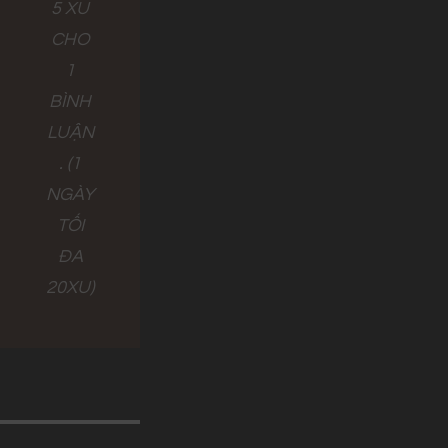
5 XU
CHO
1
BÌNH
LUẬN
. (1
NGÀY
TỐI
ĐA
20XU)