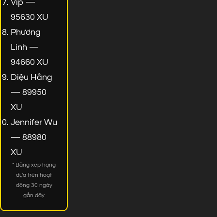
Vip —
95630 XU
Phương
Linh —
94660 XU
Diệu Hằng
— 89950
XU
Jennifer Wu
— 88980
XU
* Bảng xếp hạng
dựa trên hoạt
động 30 ngày
gần đây