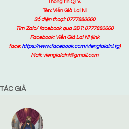
Thông tin QTV.
Tên: Viễn Giả Lai Ni
Số điện thoại: 0777880660
Tìm Zalo/ facebook qua SĐT: 0777880660
Facebook:
Viễn Giả Lai Ni
(link
face:
https://www.facebook.com/viengialaini.tg
)
Mail: viengialaini@gmail.com
TÁC GIẢ