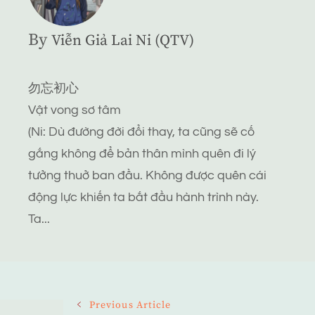
By
Viễn Giả Lai Ni (QTV)
勿忘初心
Vật vong sơ tâm
(Ni: Dù đường đời đổi thay, ta cũng sẽ cố
gắng không để bản thân mình quên đi lý
tưởng thuở ban đầu. Không được quên cái
động lực khiến ta bắt đầu hành trình này.
Ta...
Post
Previous Article