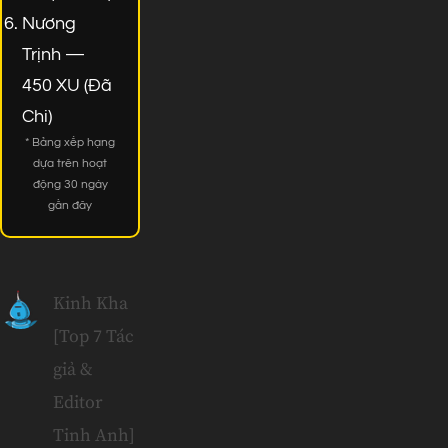
Nương
Trịnh —
450 XU (Đã
Chi)
* Bảng xếp hạng
dựa trên hoạt
động 30 ngày
gần đây
Kinh Kha
[Top 7 Tác
giả &
Editor
Tinh Anh]