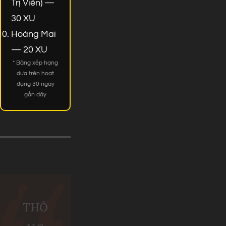
Trị Viên) —
30 XU
Hoàng Mai
— 20 XU
* Bảng xếp hạng
dựa trên hoạt
động 30 ngày
gần đây
THÔ