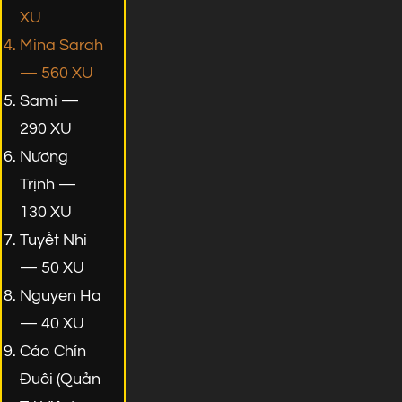
XU
Mina Sarah
— 560 XU
Sami —
290 XU
Nương
Trịnh —
130 XU
Tuyết Nhi
— 50 XU
Nguyen Ha
— 40 XU
Cáo Chín
Đuôi (Quản