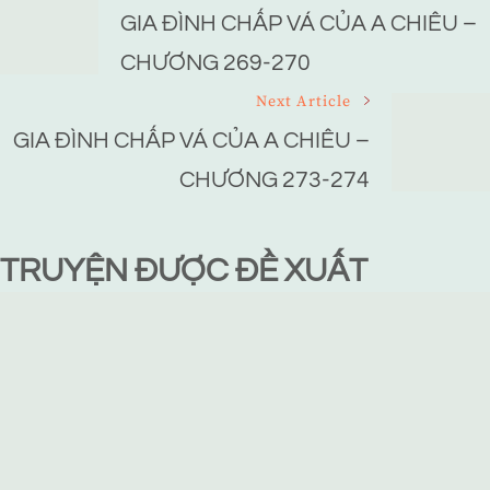
Navigation
GIA ĐÌNH CHẤP VÁ CỦA A CHIÊU –
CHƯƠNG 269-270
Next Article
GIA ĐÌNH CHẤP VÁ CỦA A CHIÊU –
CHƯƠNG 273-274
TRUYỆN ĐƯỢC ĐỀ XUẤT