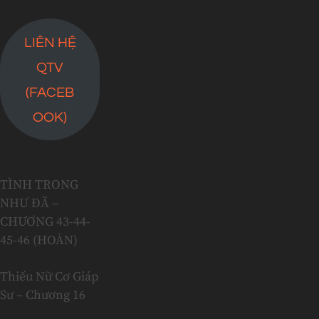
LIÊN HỆ
QTV
(FACEB
OOK)
TÌNH TRONG
NHƯ ĐÃ –
CHƯƠNG 43-44-
45-46 (HOÀN)
Thiếu Nữ Cơ Giáp
Sư – Chương 16