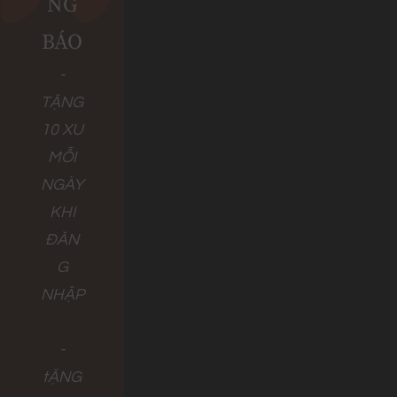
NG
BÁO
-
TẶNG
10 XU
MỖI
NGÀY
KHI
ĐĂN
G
NHẬP
-
tẶNG