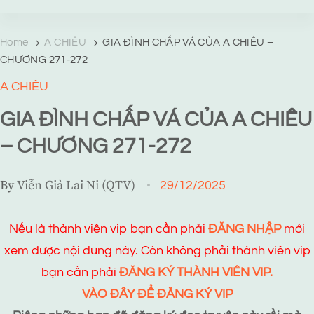
TRANG TRUYỆN MẠNG
Web truyện độc quyền của Viễn Giả Lai Ni
Home
A CHIÊU
GIA ĐÌNH CHẤP VÁ CỦA A CHIÊU –
CHƯƠNG 271-272
A CHIÊU
GIA ĐÌNH CHẤP VÁ CỦA A CHIÊU
– CHƯƠNG 271-272
By
Viễn Giả Lai Ni (QTV)
29/12/2025
Nếu là thành viên vip bạn cần phải
ĐĂNG NHẬP
mới
xem được nội dung này. Còn không phải thành viên vip
bạn cần phải
ĐĂNG KÝ THÀNH VIÊN VIP.
VÀO ĐÂY ĐỂ ĐĂNG KÝ VIP