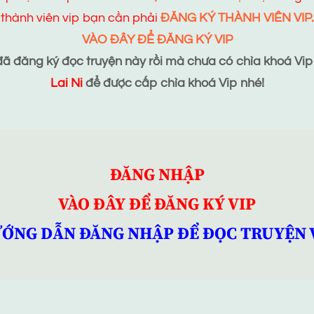
thành viên vip bạn cần phải
ĐĂNG KÝ THÀNH VIÊN VIP.
VÀO ĐÂY ĐỂ ĐĂNG KÝ VIP
 đăng ký đọc truyện này rồi mà chưa có chìa khoá Vip t
Lai Ni
để được cấp chìa khoá Vip nhé!
ĐĂNG NHẬP
VÀO ĐÂY ĐỂ ĐĂNG KÝ VIP
ỚNG DẪN ĐĂNG NHẬP ĐỂ ĐỌC TRUYỆN 