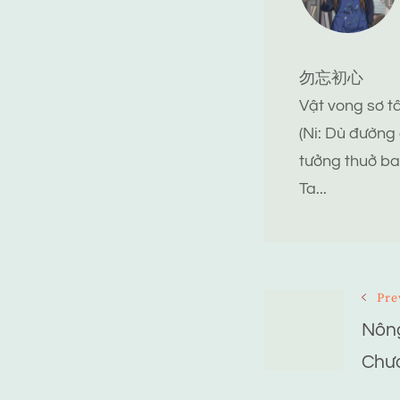
勿忘初心
Vật vong sơ 
(Ni: Dù đường
tưởng thuở ba
Ta...
Post
Pre
Nông
Navigat
Chư