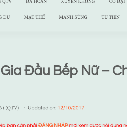
Ệ QTV
ĐÃ HOÀN
XUYÊN KHÔNG
CỔ ĐẠI
G DU
MẠT THẾ
MANH SỦNG
TU TIÊN
Gia Đầu Bếp Nữ – 
 Ni (QTV)
Updated on:
12/10/2017
 vip bạn cần phải
ĐĂNG NHẬP
mới xem được nội dung n