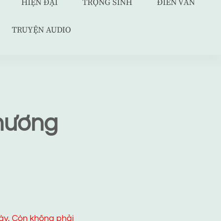
HIỆN ĐẠI
TRỌNG SINH
ĐIỀN VĂN
TRUYỆN AUDIO
Chương
ày. Còn không phải