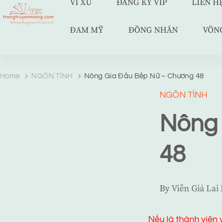
VÍ XU
ĐĂNG KÝ VIP
LIÊN H
ĐAM MỸ
ĐỒNG NHÂN
VÕN
TRANG TRUYỆN MẠNG
Web truyện độc quyền của Viễn Giả Lai Ni
Home
NGÔN TÌNH
Nông Gia Đầu Bếp Nữ – Chương 48
NGÔN TÌNH
Nông 
48
By
Viễn Giả Lai
Nếu là thành viên