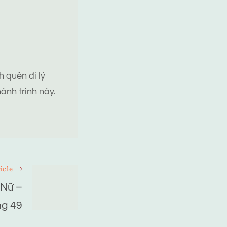
 quên đi lý
ành trình này.
icle
Nữ –
g 49