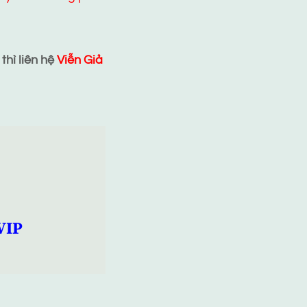
hì liên hệ
Viễn Giả
VIP