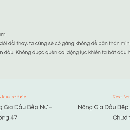
tâm
 đời đổi thay, ta cũng sẽ cố gắng không để bản thân mình
n đầu. Không được quên cái động lực khiến ta bắt đầu h
vious Article
Next Art
 Gia Đầu Bếp Nữ –
Nông Gia Đầu Bếp 
ion
ơng 47
Chươn