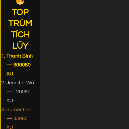
TOP
TRÙM
TÍCH
LŨY
Thanh Bình
— 300080
XU
Jennifer Wu
— 120080
XU
Sumer Leo
— 35080
XU