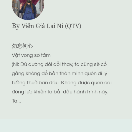
By
Viễn Giả Lai Ni (QTV)
勿忘初心
Vật vong sơ tâm
(Ni: Dù đường đời đổi thay, ta cũng sẽ cố
gắng không để bản thân mình quên đi lý
tưởng thuở ban đầu. Không được quên cái
động lực khiến ta bắt đầu hành trình này.
Ta...