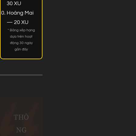
30 XU
Hoàng Mai
— 20 XU
* Bảng xếp hạng
dựa trên hoạt
động 30 ngày
gần đây
THÔ
NG