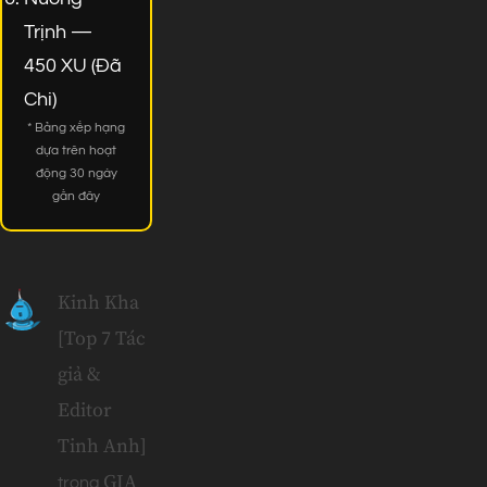
Trịnh —
450 XU (Đã
Chi)
* Bảng xếp hạng
dựa trên hoạt
động 30 ngày
gần đây
Kinh Kha
[Top 7 Tác
giả &
Editor
Tinh Anh]
GIA
trong