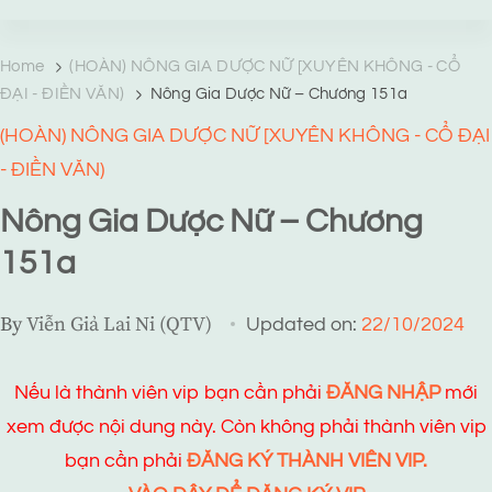
TRANG TRUYỆN MẠNG
Web truyện độc quyền của Viễn Giả Lai Ni
Home
(HOÀN) NÔNG GIA DƯỢC NỮ [XUYÊN KHÔNG - CỔ
ĐẠI - ĐIỀN VĂN)
Nông Gia Dược Nữ – Chương 151a
(HOÀN) NÔNG GIA DƯỢC NỮ [XUYÊN KHÔNG - CỔ ĐẠI
- ĐIỀN VĂN)
Nông Gia Dược Nữ – Chương
151a
By
Viễn Giả Lai Ni (QTV)
Updated on:
22/10/2024
Nếu là thành viên vip bạn cần phải
ĐĂNG NHẬP
mới
xem được nội dung này. Còn không phải thành viên vip
bạn cần phải
ĐĂNG KÝ THÀNH VIÊN VIP.