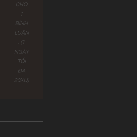
CHO
1
BÌNH
LUẬN
. (1
NGÀY
TỐI
ĐA
20XU)