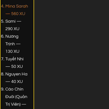
Mina Sarah
— 560 XU
Sami —
290 XU
Nương
Trịnh —
130 XU
Tuyết Nhi
— 50 XU
Nguyen Ha
— 40 XU
Cáo Chín
Đuôi (Quản
Trị Viên) —