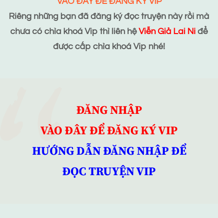
VÀO ĐÂY ĐỂ ĐĂNG KÝ VIP
Riêng những bạn đã đăng ký đọc truyện này rồi mà
chưa có chìa khoá Vip thì liên hệ
Viễn Giả Lai Ni
để
được cấp chìa khoá Vip nhé!
ĐĂNG NHẬP
VÀO ĐÂY ĐỂ ĐĂNG KÝ VIP
HƯỚNG DẪN ĐĂNG NHẬP ĐỂ
ĐỌC TRUYỆN VIP