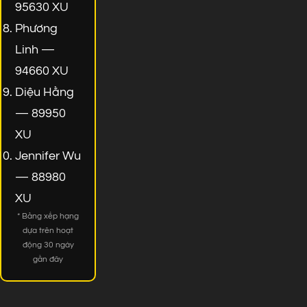
95630 XU
Phương
Linh —
94660 XU
Diệu Hằng
— 89950
XU
Jennifer Wu
— 88980
XU
* Bảng xếp hạng
dựa trên hoạt
động 30 ngày
gần đây