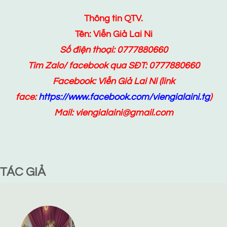
Thông tin QTV.
Tên: Viễn Giả Lai Ni
Số điện thoại: 0777880660
Tìm Zalo/ facebook qua SĐT: 0777880660
Facebook:
Viễn Giả Lai Ni
(link
face:
https://www.facebook.com/viengialaini.tg
)
Mail: viengialaini@gmail.com
TÁC GIẢ