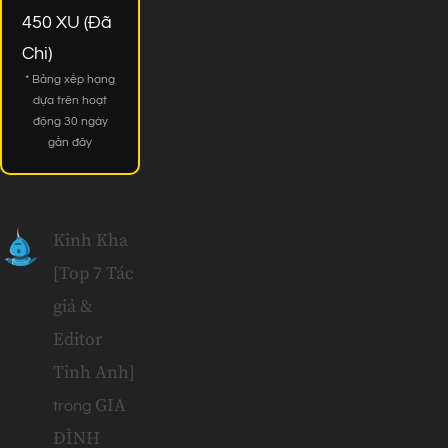
450 XU (Đã
Chi)
* Bảng xếp hạng
dựa trên hoạt
động 30 ngày
gần đây
Kinh Kha
[Top 7 Tác
giả &
Editor
Tinh Anh]
GIA
trong
ĐÌNH