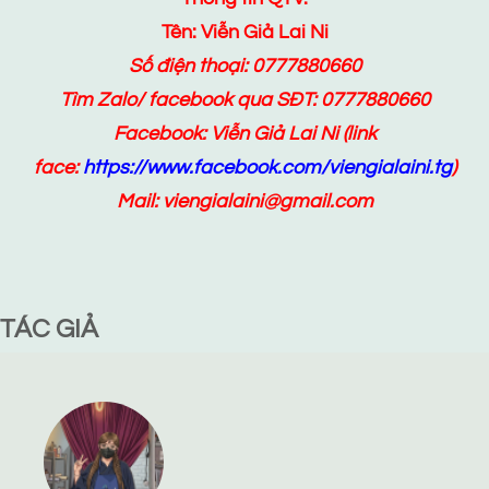
Tên: Viễn Giả Lai Ni
Số điện thoại: 0777880660
Tìm Zalo/ facebook qua SĐT: 0777880660
Facebook:
Viễn Giả Lai Ni
(link
face:
https://www.facebook.com/viengialaini.tg
)
Mail: viengialaini@gmail.com
TÁC GIẢ