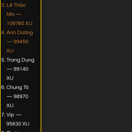
Lê Thảo
Nhi —
109760 XU
Ánh Dương
— 99450
XU
Trang Dung
— 99140
XU
Chung Tô
— 98970
XU
Vip —
95630 XU