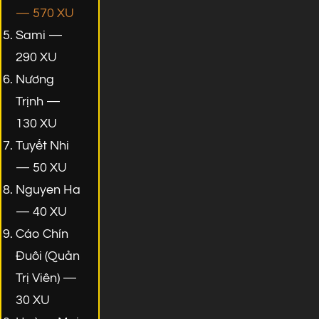
— 570 XU
Sami —
290 XU
Nương
Trịnh —
130 XU
Tuyết Nhi
— 50 XU
Nguyen Ha
— 40 XU
Cáo Chín
Đuôi (Quản
Trị Viên) —
30 XU