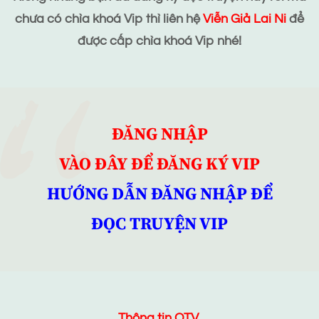
chưa có chìa khoá Vip thì liên hệ
Viễn Giả Lai Ni
để
được cấp chìa khoá Vip nhé!
ĐĂNG NHẬP
VÀO ĐÂY ĐỂ ĐĂNG KÝ VIP
HƯỚNG DẪN ĐĂNG NHẬP ĐỂ
ĐỌC TRUYỆN VIP
Thông tin QTV.