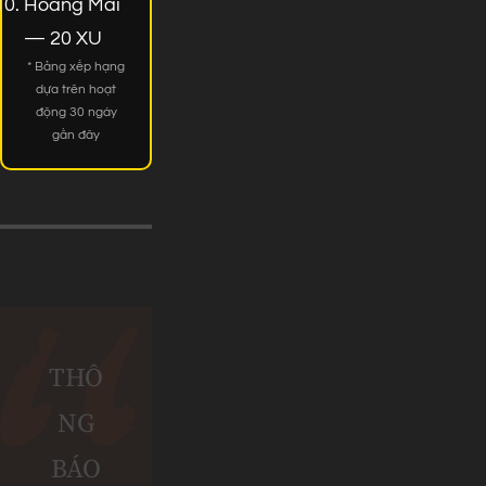
Hoàng Mai
— 20 XU
* Bảng xếp hạng
dựa trên hoạt
động 30 ngày
gần đây
THÔ
NG
BÁO