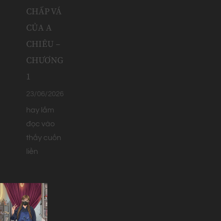
CHẤP VÁ
CỦA A
CHIÊU –
CHƯƠNG
1
23/06/2026
hay lắm
đọc vào
thấy cuốn
liền