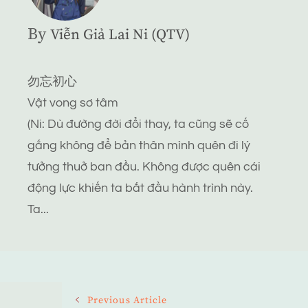
By
Viễn Giả Lai Ni (QTV)
勿忘初心
Vật vong sơ tâm
(Ni: Dù đường đời đổi thay, ta cũng sẽ cố
gắng không để bản thân mình quên đi lý
tưởng thuở ban đầu. Không được quên cái
động lực khiến ta bắt đầu hành trình này.
Ta...
Post
Previous Article