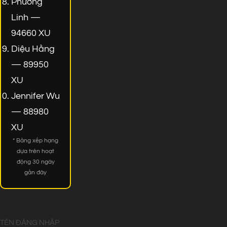
Phương
Linh —
94660 XU
Diệu Hằng
— 89950
XU
Jennifer Wu
— 88980
XU
* Bảng xếp hạng
dựa trên hoạt
động 30 ngày
gần đây
TÊN ĐĂNG NHẬP