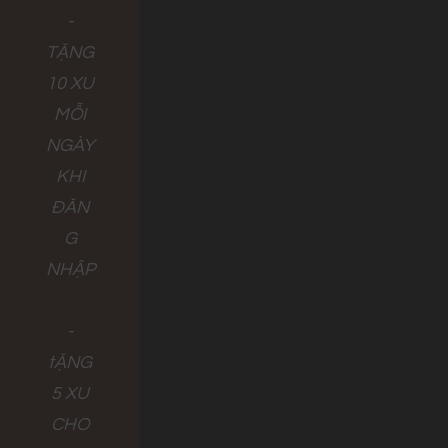
-
TẶNG
10 XU
MỖI
NGÀY
KHI
ĐĂN
G
NHẬP
-
tẶNG
5 XU
CHO