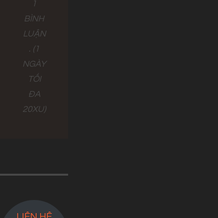
1
BÌNH
LUẬN
. (1
NGÀY
TỐI
ĐA
20XU)
LIÊN HỆ