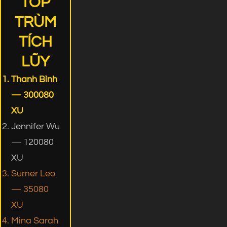
TOP
TRÙM
TÍCH
LŨY
Thanh Bình
— 300080
XU
Jennifer Wu
— 120080
XU
Sumer Leo
— 35080
XU
Mina Sarah