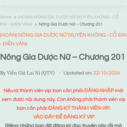
TRANG TRUYỆN MẠNG
Web truyện độc quyền của Viễn Giả Lai Ni
Home
(HOÀN) NÔNG GIA DƯỢC NỮ [XUYÊN KHÔNG - CỔ
ĐẠI - ĐIỀN VĂN)
Nông Gia Dược Nữ – Chương 201
(HOÀN) NÔNG GIA DƯỢC NỮ [XUYÊN KHÔNG - CỔ ĐẠI
- ĐIỀN VĂN)
Nông Gia Dược Nữ – Chương 201
By
Viễn Giả Lai Ni (QTV)
Updated on:
22/10/2024
Nếu là thành viên vip bạn cần phải
ĐĂNG NHẬP
mới
xem được nội dung này. Còn không phải thành viên vip
bạn cần phải
ĐĂNG KÝ THÀNH VIÊN VIP.
VÀO ĐÂY ĐỂ ĐĂNG KÝ VIP
Riêng những bạn đã đăng ký đọc truyện này rồi mà