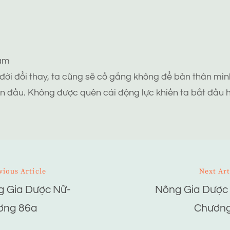
tâm
 đời đổi thay, ta cũng sẽ cố gắng không để bản thân mình
n đầu. Không được quên cái động lực khiến ta bắt đầu h
vious Article
Next Art
 Gia Dược Nữ-
Nông Gia Dược
ion
ơng 86a
Chương