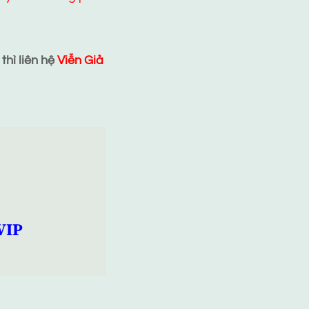
hì liên hệ
Viễn Giả
VIP