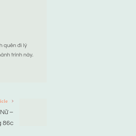
 quên đi lý
ành trình này.
icle
 Nữ –
 86c