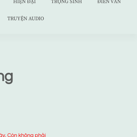
HIỆN ĐẠI
TRỌNG SINH
ĐIỀN VĂN
TRUYỆN AUDIO
ng
ày. Còn không phải