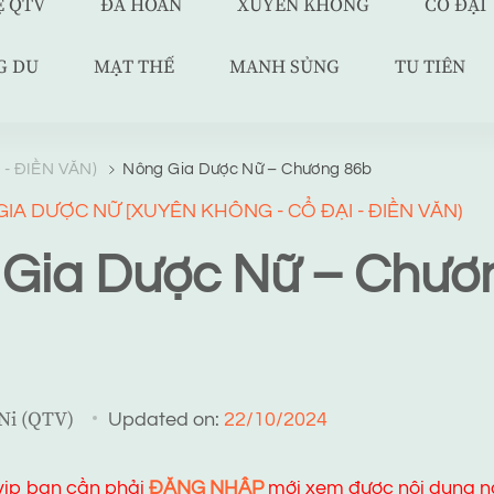
Ệ QTV
ĐÃ HOÀN
XUYÊN KHÔNG
CỔ ĐẠI
G DU
MẠT THẾ
MANH SỦNG
TU TIÊN
- ĐIỀN VĂN)
Nông Gia Dược Nữ – Chương 86b
IA DƯỢC NỮ [XUYÊN KHÔNG - CỔ ĐẠI - ĐIỀN VĂN)
Gia Dược Nữ – Chươ
 Ni (QTV)
Updated on:
22/10/2024
 vip bạn cần phải
ĐĂNG NHẬP
mới xem được nội dung n