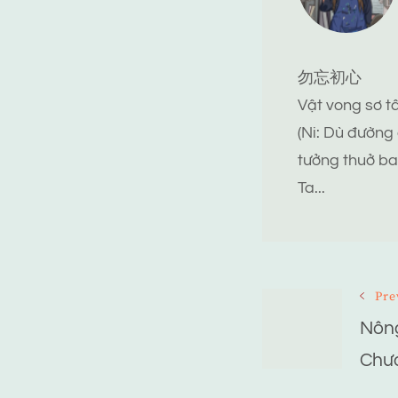
勿忘初心
Vật vong sơ 
(Ni: Dù đường
tưởng thuở ba
Ta...
Post
Pre
Nông
Navigat
Chư