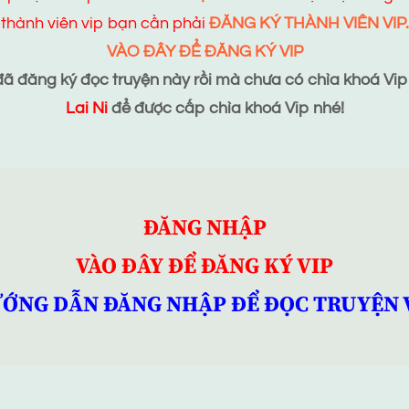
thành viên vip bạn cần phải
ĐĂNG KÝ THÀNH VIÊN VIP.
VÀO ĐÂY ĐỂ ĐĂNG KÝ VIP
 đăng ký đọc truyện này rồi mà chưa có chìa khoá Vip t
Lai Ni
để được cấp chìa khoá Vip nhé!
ĐĂNG NHẬP
VÀO ĐÂY ĐỂ ĐĂNG KÝ VIP
ỚNG DẪN ĐĂNG NHẬP ĐỂ ĐỌC TRUYỆN 