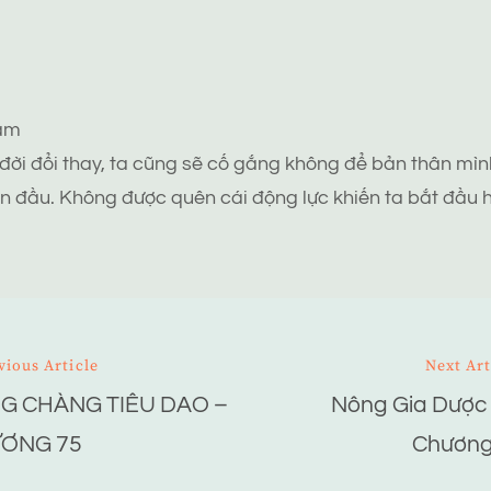
tâm
 đời đổi thay, ta cũng sẽ cố gắng không để bản thân mình
n đầu. Không được quên cái động lực khiến ta bắt đầu h
vious Article
Next Art
G CHÀNG TIÊU DAO –
Nông Gia Dược
ion
ƠNG 75
Chương