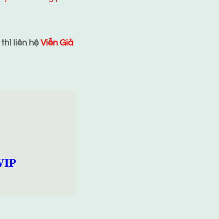
hì liên hệ
Viễn Giả
VIP