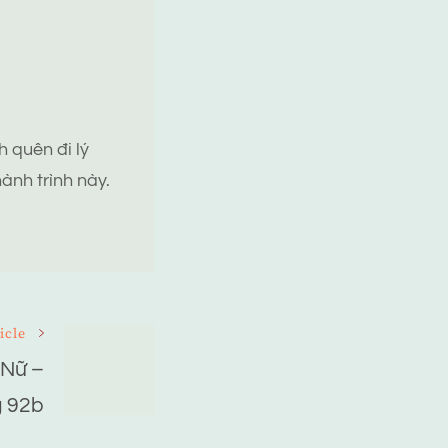
 quên đi lý
ành trình này.
icle
 Nữ –
 92b