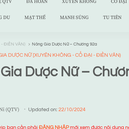
Ệ QTV
ĐÃ HOÀN
XUYÊN KHÔNG
CỔ ĐẠI
G DU
MẠT THẾ
MANH SỦNG
TU TIÊN
- ĐIỀN VĂN)
Nông Gia Dược Nữ – Chương 92a
IA DƯỢC NỮ [XUYÊN KHÔNG - CỔ ĐẠI - ĐIỀN VĂN)
Gia Dược Nữ – Chươ
 Ni (QTV)
Updated on:
22/10/2024
 vip bạn cần phải
ĐĂNG NHẬP
mới xem được nội dung n