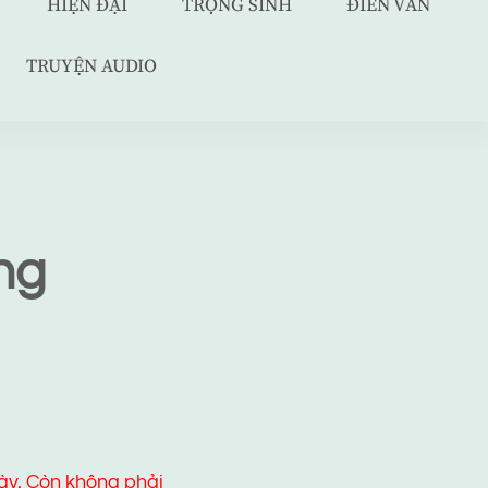
HIỆN ĐẠI
TRỌNG SINH
ĐIỀN VĂN
TRUYỆN AUDIO
ng
ày. Còn không phải