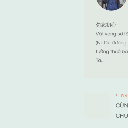
勿忘初心
Vật vong sơ 
(Ni: Dù đường
tưởng thuở ba
Ta...
Post
Pre
CÙN
Navigat
CHƯ