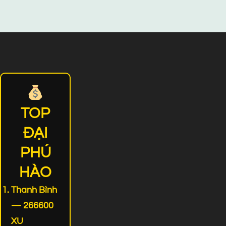
TOP
ĐẠI
PHÚ
HÀO
Thanh Bình
— 266600
XU