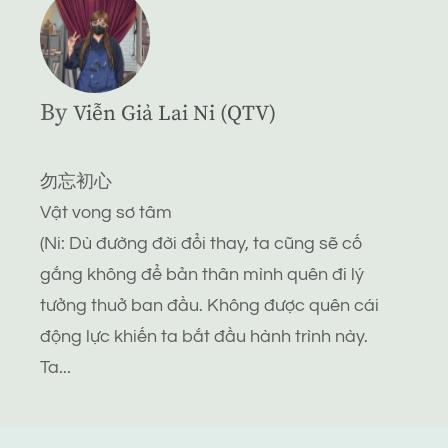
By
Viễn Giả Lai Ni (QTV)
勿忘初心
Vật vong sơ tâm
(Ni: Dù đường đời đổi thay, ta cũng sẽ cố
gắng không để bản thân mình quên đi lý
tưởng thuở ban đầu. Không được quên cái
động lực khiến ta bắt đầu hành trình này.
Ta...