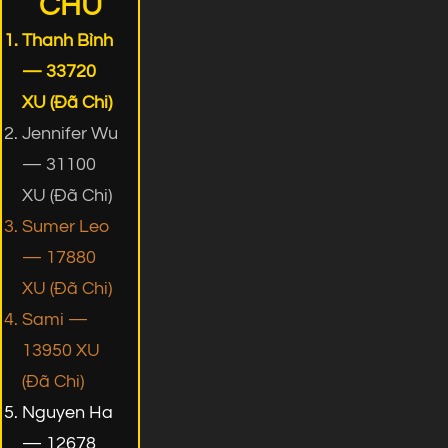
CHỦ
Thanh Bình
— 33720
XU (Đã Chi)
Jennifer Wu
— 31100
XU (Đã Chi)
Sumer Leo
— 17880
XU (Đã Chi)
Sami —
13950 XU
(Đã Chi)
Nguyen Ha
— 12678