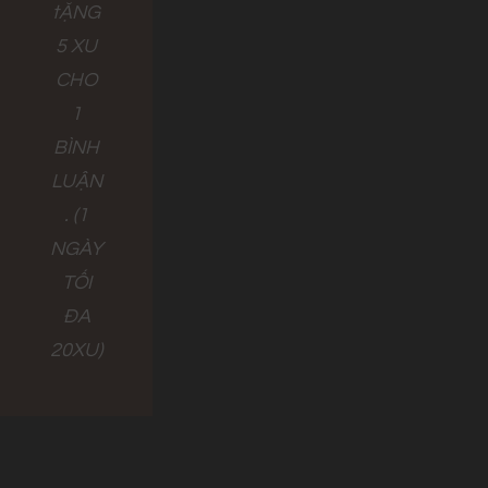
tẶNG
5 XU
CHO
1
BÌNH
LUẬN
. (1
NGÀY
TỐI
ĐA
20XU)