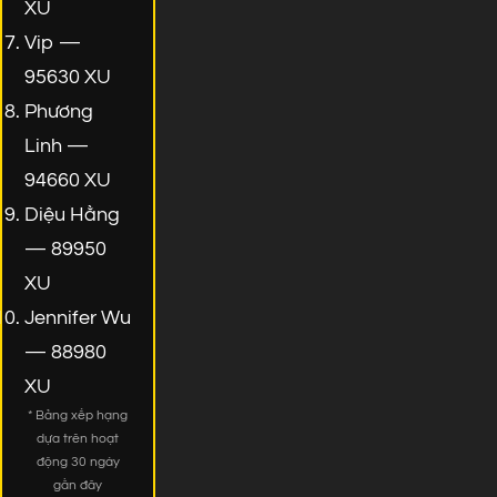
XU
Vip —
95630 XU
Phương
Linh —
94660 XU
Diệu Hằng
— 89950
XU
Jennifer Wu
— 88980
XU
* Bảng xếp hạng
dựa trên hoạt
động 30 ngày
gần đây