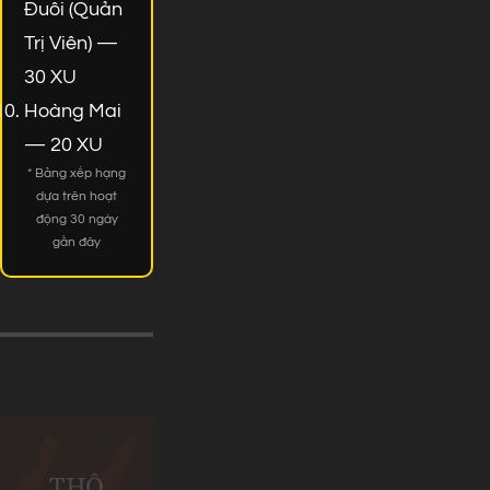
Đuôi (Quản
Trị Viên) —
30 XU
Hoàng Mai
— 20 XU
* Bảng xếp hạng
dựa trên hoạt
động 30 ngày
gần đây
THÔ