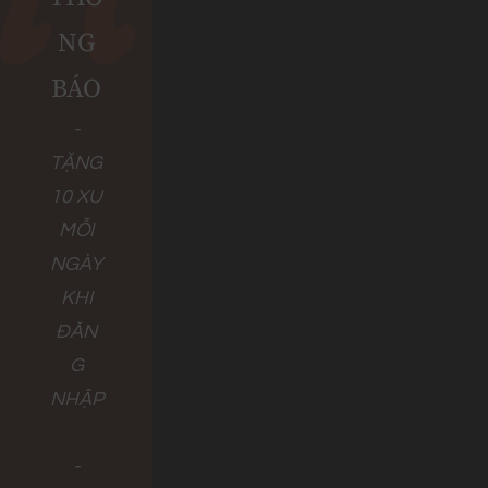
NG
BÁO
-
TẶNG
10 XU
MỖI
NGÀY
KHI
ĐĂN
G
NHẬP
-