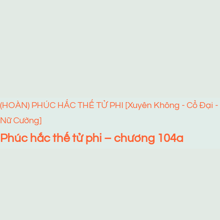
(HOÀN) PHÚC HẮC THẾ TỬ PHI [Xuyên Không - Cổ Đại -
Nữ Cường]
Phúc hắc thế tử phi – chương 104a