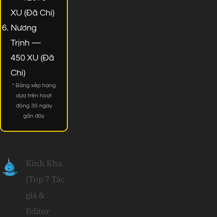
XU (Đã Chi)
Nương
Trịnh —
450 XU (Đã
Chi)
* Bảng xếp hạng
dựa trên hoạt
động 30 ngày
gần đây
Kinh Kha
[Top 7 Tác
giả &
Editor