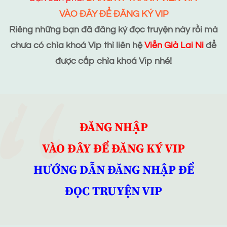
VÀO ĐÂY ĐỂ ĐĂNG KÝ VIP
Riêng những bạn đã đăng ký đọc truyện này rồi mà
chưa có chìa khoá Vip thì liên hệ
Viễn Giả Lai Ni
để
được cấp chìa khoá Vip nhé!
ĐĂNG NHẬP
VÀO ĐÂY ĐỂ ĐĂNG KÝ VIP
HƯỚNG DẪN ĐĂNG NHẬP ĐỂ
ĐỌC TRUYỆN VIP