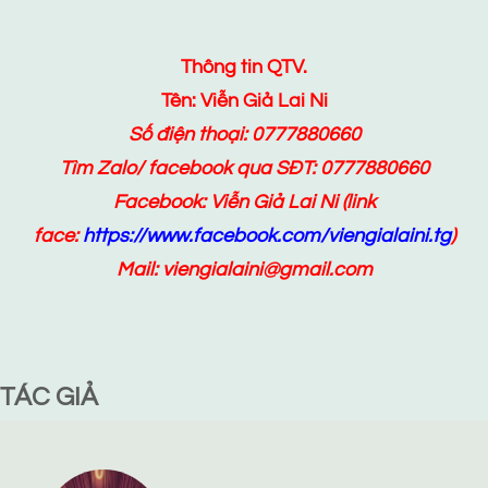
Thông tin QTV.
Tên: Viễn Giả Lai Ni
Số điện thoại: 0777880660
Tìm Zalo/ facebook qua SĐT: 0777880660
Facebook:
Viễn Giả Lai Ni
(link
face:
https://www.facebook.com/viengialaini.tg
)
Mail: viengialaini@gmail.com
TÁC GIẢ