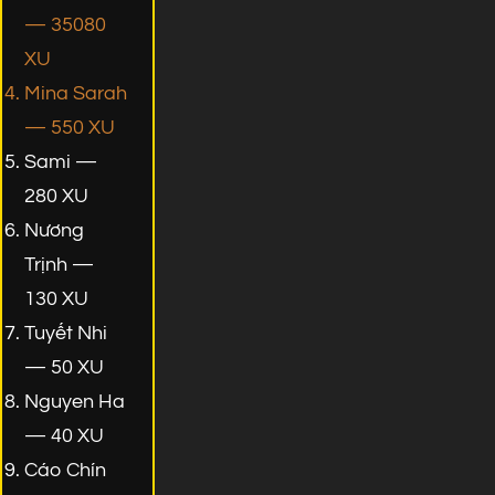
— 35080
XU
Mina Sarah
— 550 XU
Sami —
280 XU
Nương
Trịnh —
130 XU
Tuyết Nhi
— 50 XU
Nguyen Ha
— 40 XU
Cáo Chín