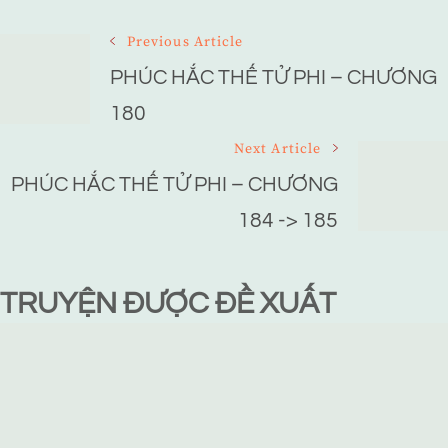
Post
Previous Article
Navigation
PHÚC HẮC THẾ TỬ PHI – CHƯƠNG
180
Next Article
PHÚC HẮC THẾ TỬ PHI – CHƯƠNG
184 -> 185
TRUYỆN ĐƯỢC ĐỀ XUẤT