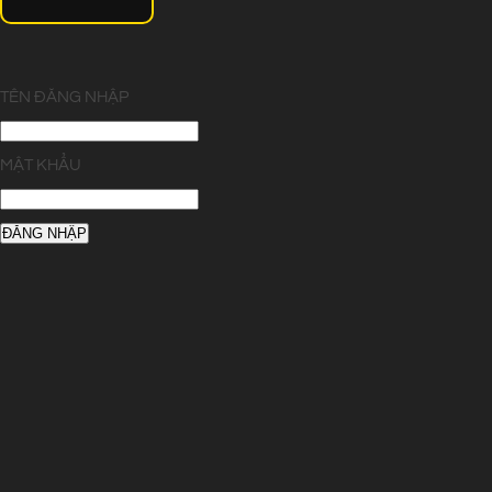
TÊN ĐĂNG NHẬP
MẬT KHẨU