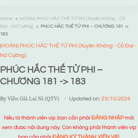
TRANG TRUYỆN MẠNG
Web truyện độc quyền của Viễn Giả Lai Ni
Home
(HOÀN) PHÚC HẮC THẾ TỬ PHI [Xuyên Không - Cổ
Đại - Nữ Cường]
PHÚC HẮC THẾ TỬ PHI – CHƯƠNG 181 ->
183
(HOÀN) PHÚC HẮC THẾ TỬ PHI [Xuyên Không - Cổ Đại -
Nữ Cường]
PHÚC HẮC THẾ TỬ PHI –
CHƯƠNG 181 -> 183
By
Viễn Giả Lai Ni (QTV)
Updated on:
23/10/2024
Nếu là thành viên vip bạn cần phải
ĐĂNG NHẬP
mới
xem được nội dung này. Còn không phải thành viên vip
bạn cần phải
ĐĂNG KÝ THÀNH VIÊN VIP.