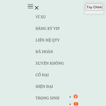
Tùy Chỉnh
VÍ XU
ĐĂNG KÝ VIP
LIÊN HỆ QTV
ĐÃ HOÀN
XUYÊN KHÔNG
CỔ ĐẠI
HIỆN ĐẠI
TRỌNG SINH