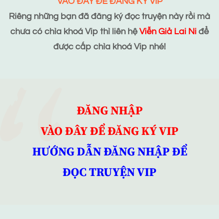
VÀO ĐÂY ĐỂ ĐĂNG KÝ VIP
Riêng những bạn đã đăng ký đọc truyện này rồi mà
chưa có chìa khoá Vip thì liên hệ
Viễn Giả Lai Ni
để
được cấp chìa khoá Vip nhé!
ĐĂNG NHẬP
VÀO ĐÂY ĐỂ ĐĂNG KÝ VIP
HƯỚNG DẪN ĐĂNG NHẬP ĐỂ
ĐỌC TRUYỆN VIP