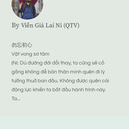
By
Viễn Giả Lai Ni (QTV)
勿忘初心
Vật vong sơ tâm
(Ni: Dù đường đời đổi thay, ta cũng sẽ cố
gắng không để bản thân mình quên đi lý
tưởng thuở ban đầu. Không được quên cái
động lực khiến ta bắt đầu hành trình này.
Ta...