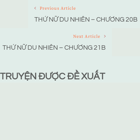
Post
Previous Article
Navigation
THỨ NỮ DU NHIÊN – CHƯƠNG 20B
Next Article
THỨ NỮ DU NHIÊN – CHƯƠNG 21B
TRUYỆN ĐƯỢC ĐỀ XUẤT