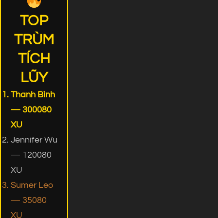
TOP
TRÙM
TÍCH
LŨY
Thanh Bình
— 300080
XU
Jennifer Wu
— 120080
XU
Sumer Leo
— 35080
XU