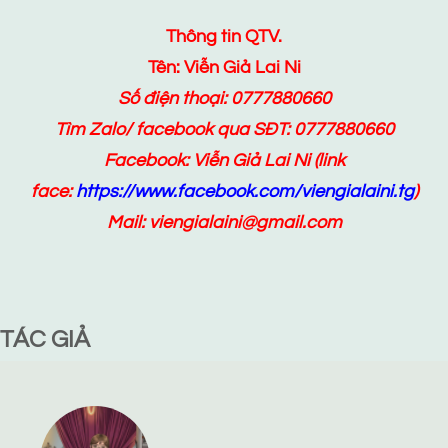
Thông tin QTV.
Tên: Viễn Giả Lai Ni
Số điện thoại: 0777880660
Tìm Zalo/ facebook qua SĐT: 0777880660
Facebook:
Viễn Giả Lai Ni
(link
face:
https://www.facebook.com/viengialaini.tg
)
Mail: viengialaini@gmail.com
TÁC GIẢ