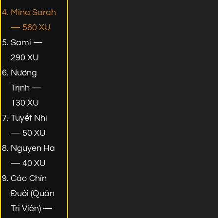
Mina Sarah
— 560 XU
Sami —
290 XU
Nương
Trịnh —
130 XU
Tuyết Nhi
— 50 XU
Nguyen Ha
— 40 XU
Cáo Chín
Đuôi (Quản
Trị Viên) —