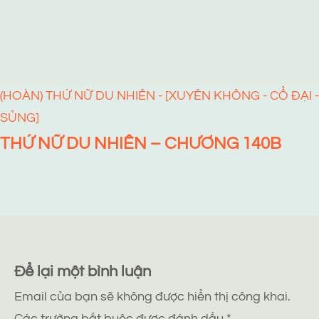
(HOÀN) THỨ NỮ DU NHIÊN - [XUYÊN KHÔNG - CỔ ĐẠI -
SỦNG]
THỨ NỮ DU NHIÊN – CHƯƠNG 140B
Để lại một bình luận
Email của bạn sẽ không được hiển thị công khai.
Các trường bắt buộc được đánh dấu
*