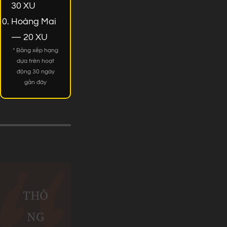
30 XU
Hoàng Mai
— 20 XU
* Bảng xếp hạng
dựa trên hoạt
động 30 ngày
gần đây
THÔ
NG