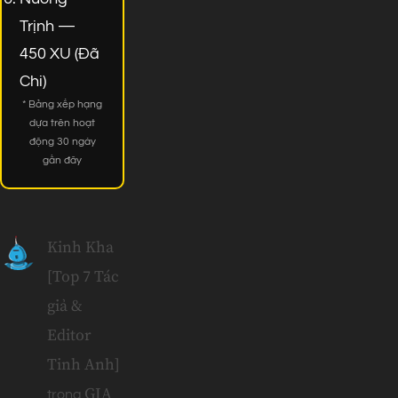
Trịnh —
450 XU (Đã
Chi)
* Bảng xếp hạng
dựa trên hoạt
động 30 ngày
gần đây
Kinh Kha
[Top 7 Tác
giả &
Editor
Tinh Anh]
GIA
trong