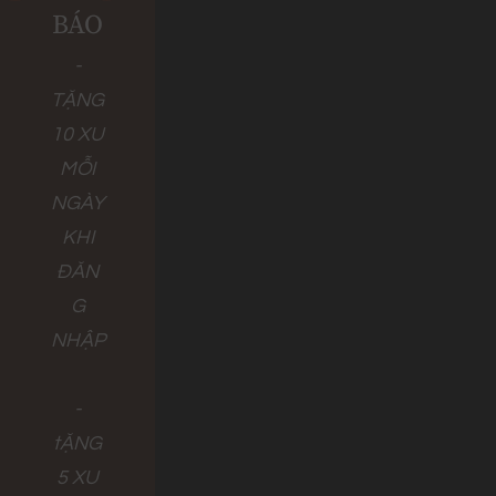
BÁO
-
TẶNG
10 XU
MỖI
NGÀY
KHI
ĐĂN
G
NHẬP
-
tẶNG
5 XU