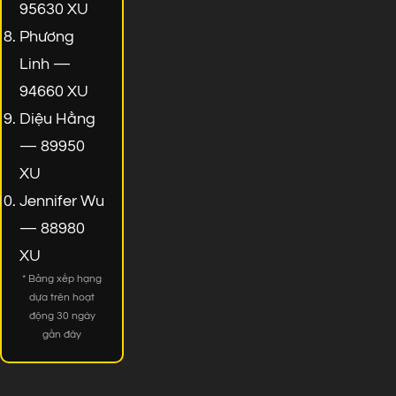
95630 XU
Phương
Linh —
94660 XU
Diệu Hằng
— 89950
XU
Jennifer Wu
— 88980
XU
* Bảng xếp hạng
dựa trên hoạt
động 30 ngày
gần đây