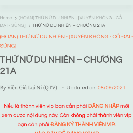
TRANG TRUYỆN MẠNG
Web truyện độc quyền của Viễn Giả Lai Ni
Home
(HOÀN) THỨ NỮ DU NHIÊN - [XUYÊN KHÔNG - CỔ
ĐẠI - SỦNG]
THỨ NỮ DU NHIÊN – CHƯƠNG 21A
(HOÀN) THỨ NỮ DU NHIÊN - [XUYÊN KHÔNG - CỔ ĐẠI -
SỦNG]
THỨ NỮ DU NHIÊN – CHƯƠNG
21A
By
Viễn Giả Lai Ni (QTV)
Updated on:
08/09/2021
Nếu là thành viên vip bạn cần phải
ĐĂNG NHẬP
mới
xem được nội dung này. Còn không phải thành viên vip
bạn cần phải
ĐĂNG KÝ THÀNH VIÊN VIP.