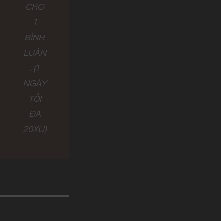
CHO
1
BÌNH
LUẬN
. (1
NGÀY
TỐI
ĐA
20XU)