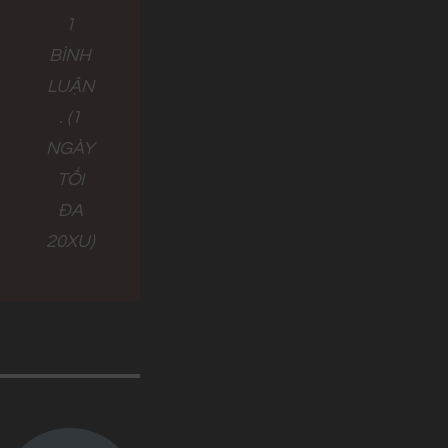
1
BÌNH
LUẬN
. (1
NGÀY
TỐI
ĐA
20XU)