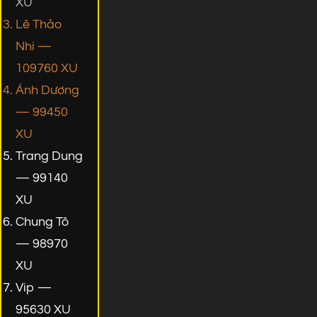
XU
Lê Thảo
Nhi —
109760 XU
Ánh Dương
— 99450
XU
Trang Dung
— 99140
XU
Chung Tô
— 98970
XU
Vip —
95630 XU