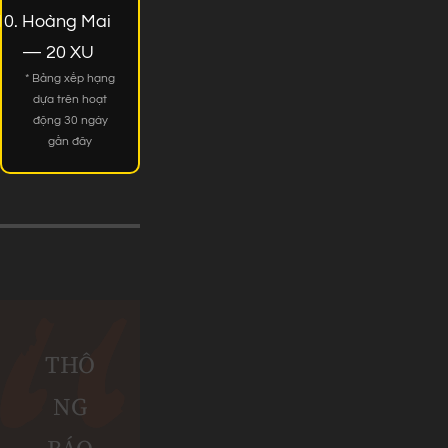
Hoàng Mai
— 20 XU
* Bảng xếp hạng
dựa trên hoạt
động 30 ngày
gần đây
THÔ
NG