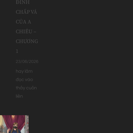
ĐÌNH
CHẤP VÁ
CỦA A
CHIÊU –
CHƯƠNG
1
23/06/2026
hay lắm
đọc vào
thấy cuốn
liền