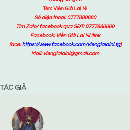
Tên: Viễn Giả Lai Ni
Số điện thoại: 0777880660
Tìm Zalo/ facebook qua SĐT: 0777880660
Facebook:
Viễn Giả Lai Ni
(link
face:
https://www.facebook.com/viengialaini.tg
)
Mail: viengialaini@gmail.com
TÁC GIẢ