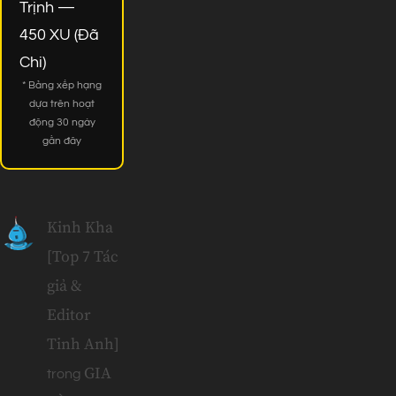
Trịnh —
450 XU (Đã
Chi)
* Bảng xếp hạng
dựa trên hoạt
động 30 ngày
gần đây
Kinh Kha
[Top 7 Tác
giả &
Editor
Tinh Anh]
GIA
trong