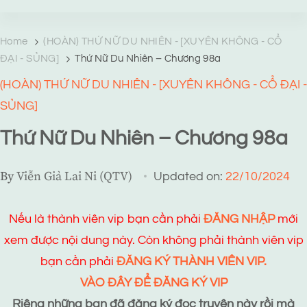
TRANG TRUYỆN MẠNG
Web truyện độc quyền của Viễn Giả Lai Ni
Home
(HOÀN) THỨ NỮ DU NHIÊN - [XUYÊN KHÔNG - CỔ
ĐẠI - SỦNG]
Thứ Nữ Du Nhiên – Chương 98a
(HOÀN) THỨ NỮ DU NHIÊN - [XUYÊN KHÔNG - CỔ ĐẠI -
SỦNG]
Thứ Nữ Du Nhiên – Chương 98a
By
Viễn Giả Lai Ni (QTV)
Updated on:
22/10/2024
Nếu là thành viên vip bạn cần phải
ĐĂNG NHẬP
mới
xem được nội dung này. Còn không phải thành viên vip
bạn cần phải
ĐĂNG KÝ THÀNH VIÊN VIP.
VÀO ĐÂY ĐỂ ĐĂNG KÝ VIP
Riêng những bạn đã đăng ký đọc truyện này rồi mà