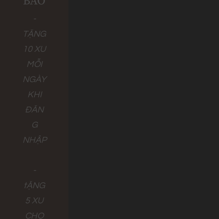
BÁO
-
TẶNG
10 XU
MỖI
NGÀY
KHI
ĐĂN
G
NHẬP
-
tẶNG
5 XU
CHO