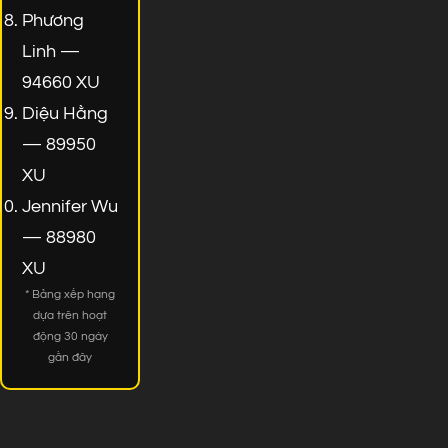
Phương
Linh —
94660 XU
Diệu Hằng
— 89950
XU
Jennifer Wu
— 88980
XU
* Bảng xếp hạng
dựa trên hoạt
động 30 ngày
gần đây