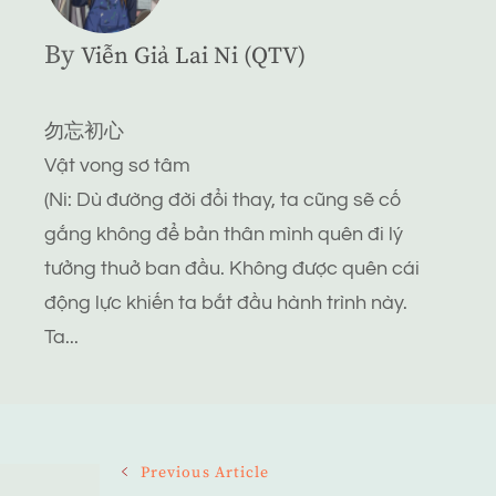
By
Viễn Giả Lai Ni (QTV)
勿忘初心
Vật vong sơ tâm
(Ni: Dù đường đời đổi thay, ta cũng sẽ cố
gắng không để bản thân mình quên đi lý
tưởng thuở ban đầu. Không được quên cái
động lực khiến ta bắt đầu hành trình này.
Ta...
Post
Previous Article