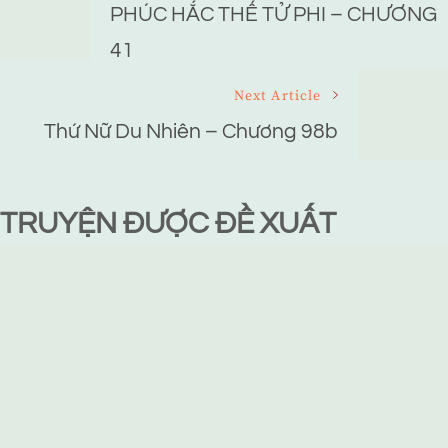
Navigation
PHÚC HẮC THẾ TỬ PHI – CHƯƠNG
41
Next Article
Thứ Nữ Du Nhiên – Chương 98b
TRUYỆN ĐƯỢC ĐỀ XUẤT