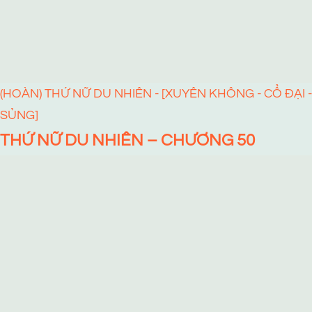
(HOÀN) THỨ NỮ DU NHIÊN - [XUYÊN KHÔNG - CỔ ĐẠI -
SỦNG]
THỨ NỮ DU NHIÊN – CHƯƠNG 50