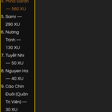
Mina Sarah
— 560 XU
Sami —
290 XU
Nương
Trịnh —
130 XU
Tuyết Nhi
— 50 XU
Nguyen Ha
— 40 XU
Cáo Chín
Đuôi (Quản
Trị Viên) —
30 XU