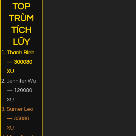
TOP
TRÙM
TÍCH
LŨY
Thanh Bình
— 300080
XU
Jennifer Wu
— 120080
XU
Sumer Leo
— 35080
XU