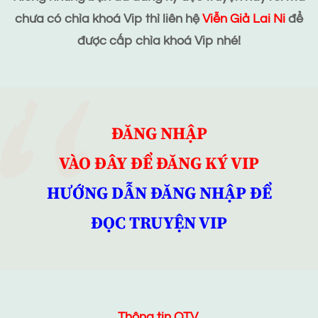
chưa có chìa khoá Vip thì liên hệ
Viễn Giả Lai Ni
để
được cấp chìa khoá Vip nhé!
ĐĂNG NHẬP
VÀO ĐÂY ĐỂ ĐĂNG KÝ VIP
HƯỚNG DẪN ĐĂNG NHẬP ĐỂ
ĐỌC TRUYỆN VIP
Thông tin QTV.