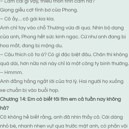
– Làm cái gì vậy, thiếu thốn tình cảm hả?
Giọng giễu cợt tỉnh bơ của Phong.
– Cô ấy… cô gái kia kìa.
Anh chỉ tay vào chỗ Thương vừa đi qua. Nhìn bộ dạng
của anh, Phong hết sức kinh ngạc. Cứ như anh đang bị
hoa mắt, đang bị mộng du.
– Cậu thích cô ta à? Có gì đặc biệt đâu. Chân thì không
quá dài, hơn nữa nơi này chỉ là một công ty bình thường.
– Hmmm.
Anh đằng hắng ngắt lời của trợ lý. Hai người họ xuống
xe chuẩn bị vào buổi họp.
Chương 14: Em có biết tôi tìm em cả tuần nay không
hả?
Cô không hề biết rằng, anh đã nhìn thấy cô. Cái dáng
nhỏ bé, nhanh nhẹn vụt qua trước mặt anh, có phần vội