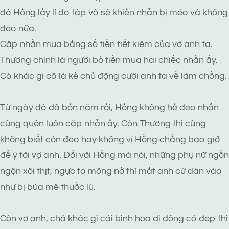
đó Hồng lấy lí do tập võ sẽ khiến nhẫn bị méo và không
đeo nữa.
Cặp nhẫn mua bằng số tiền tiết kiệm của vợ anh ta.
Thương chính là người bỏ tiền mua hai chiếc nhẫn ấy.
Có khác gì cô là kẻ chủ động cưới anh ta về làm chồng.
Từ ngày đó đã bốn năm rồi, Hồng không hề đeo nhẫn
cũng quên luôn cặp nhẫn ấy. Còn Thương thì cũng
không biết còn đeo hay không vì Hồng chẳng bao giờ
để ý tới vợ anh. Đối với Hồng mà nói, những phụ nữ ngồn
ngộn xôi thịt, ngực to mông nở thì mắt anh cứ dán vào
như bị bùa mê thuốc lú.
Còn vợ anh, chả khác gì cái bình hoa di động có đẹp thì