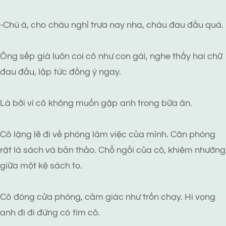
-Chú à, cho cháu nghỉ trưa nay nha, cháu đau đầu quá.
Ông sếp già luôn coi cô như con gái, nghe thấy hai chữ
đau đầu, lập tức đồng ý ngay.
Là bởi vì cô không muốn gặp anh trong bữa ăn.
Cô lặng lẽ đi về phòng làm việc của mình. Căn phòng
rặt là sách và bản thảo. Chỗ ngồi của cô, khiêm nhường
giữa một kệ sách to.
Cô đóng cửa phòng, cảm giác như trốn chạy. Hi vọng
anh đi đi đừng có tìm cô.