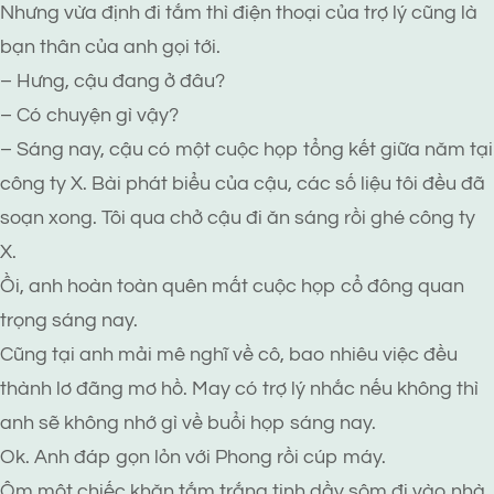
Nhưng vừa định đi tắm thì điện thoại của trợ lý cũng là
bạn thân của anh gọi tới.
– Hưng, cậu đang ở đâu?
– Có chuyện gì vậy?
– Sáng nay, cậu có một cuộc họp tổng kết giữa năm tại
công ty X. Bài phát biểu của cậu, các số liệu tôi đều đã
soạn xong. Tôi qua chở cậu đi ăn sáng rồi ghé công ty
X.
Ồi, anh hoàn toàn quên mất cuộc họp cổ đông quan
trọng sáng nay.
Cũng tại anh mải mê nghĩ về cô, bao nhiêu việc đều
thành lơ đãng mơ hồ. May có trợ lý nhắc nếu không thì
anh sẽ không nhớ gì về buổi họp sáng nay.
Ok. Anh đáp gọn lỏn với Phong rồi cúp máy.
Ôm một chiếc khăn tắm trắng tinh dầy sộm đi vào nhà