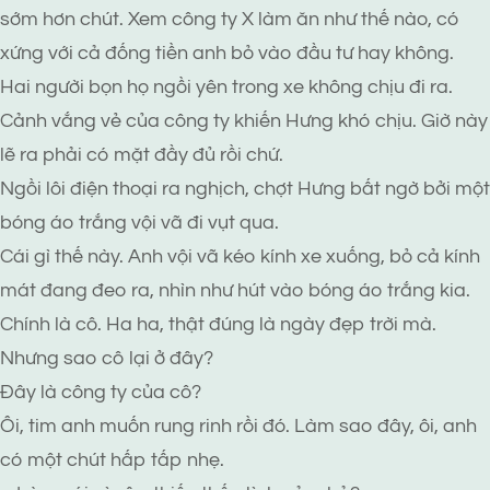
sớm hơn chút. Xem công ty X làm ăn như thế nào, có
xứng với cả đống tiền anh bỏ vào đầu tư hay không.
Hai người bọn họ ngồi yên trong xe không chịu đi ra.
Cảnh vắng vẻ của công ty khiến Hưng khó chịu. Giờ này
lẽ ra phải có mặt đầy đủ rồi chứ.
Ngồi lôi điện thoại ra nghịch, chợt Hưng bất ngờ bởi một
bóng áo trắng vội vã đi vụt qua.
Cái gì thế này. Anh vội vã kéo kính xe xuống, bỏ cả kính
mát đang đeo ra, nhìn như hút vào bóng áo trắng kia.
Chính là cô. Ha ha, thật đúng là ngày đẹp trời mà.
Nhưng sao cô lại ở đây?
Đây là công ty của cô?
Ôi, tim anh muốn rung rinh rồi đó. Làm sao đây, ôi, anh
có một chút hấp tấp nhẹ.