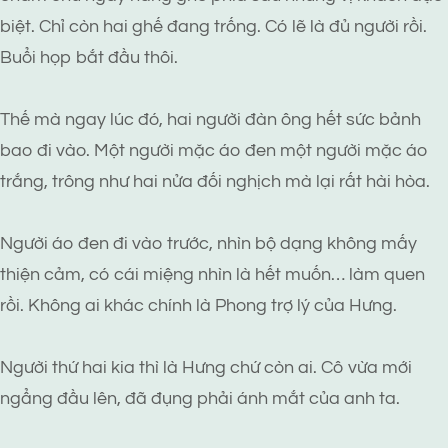
biệt. Chỉ còn hai ghế đang trống. Có lẽ là đủ người rồi.
Buổi họp bắt đầu thôi.
Thế mà ngay lúc đó, hai người đàn ông hết sức bảnh
bao đi vào. Một người mặc áo đen một người mặc áo
trắng, trông như hai nửa đối nghịch mà lại rất hài hòa.
Người áo đen đi vào trước, nhìn bộ dạng không mấy
thiện cảm, có cái miệng nhìn là hết muốn… làm quen
rồi. Không ai khác chính là Phong trợ lý của Hưng.
Người thứ hai kia thì là Hưng chứ còn ai. Cô vừa mới
ngẩng đầu lên, đã đụng phải ánh mắt của anh ta.