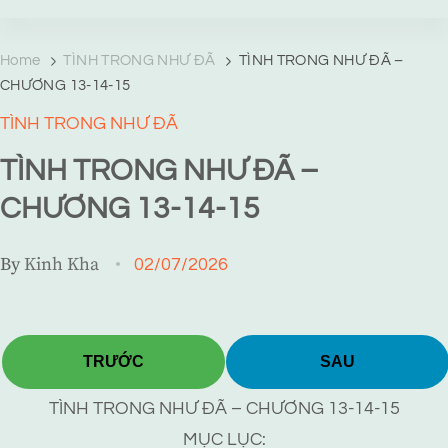
TRANG TRUYỆN MẠNG
Web truyện độc quyền của Viễn Giả Lai Ni
Home
TÌNH TRONG NHƯ ĐÃ
TÌNH TRONG NHƯ ĐÃ –
CHƯƠNG 13-14-15
TÌNH TRONG NHƯ ĐÃ
TÌNH TRONG NHƯ ĐÃ –
CHƯƠNG 13-14-15
By
Kinh Kha
02/07/2026
TRƯỚC
SAU
TÌNH TRONG NHƯ ĐÃ – CHƯƠNG 13-14-15
MỤC LỤC: