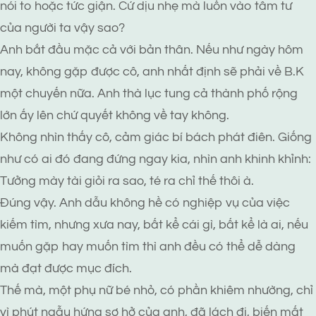
nói to hoặc tức giận. Cứ dịu nhẹ mà luồn vào tâm tư
của người ta vậy sao?
Anh bắt đầu mặc cả với bản thân. Nếu như ngày hôm
nay, không gặp được cô, anh nhất định sẽ phải về B.K
một chuyến nữa. Anh thà lục tung cả thành phố rộng
lớn ấy lên chứ quyết không về tay không.
Không nhìn thấy cô, cảm giác bí bách phát điên. Giống
như có ai đó đang đứng ngay kia, nhìn anh khinh khỉnh:
Tưởng mày tài giỏi ra sao, té ra chỉ thế thôi à.
Đúng vậy. Anh dẫu không hề có nghiệp vụ của việc
kiếm tìm, nhưng xưa nay, bất kể cái gì, bất kể là ai, nếu
muốn gặp hay muốn tìm thì anh đều có thể dễ dàng
mà đạt được mục đích.
Thế mà, một phụ nữ bé nhỏ, có phần khiêm nhường, chỉ
vì phút ngẫu hứng sơ hở của anh, đã lách đi, biến mất