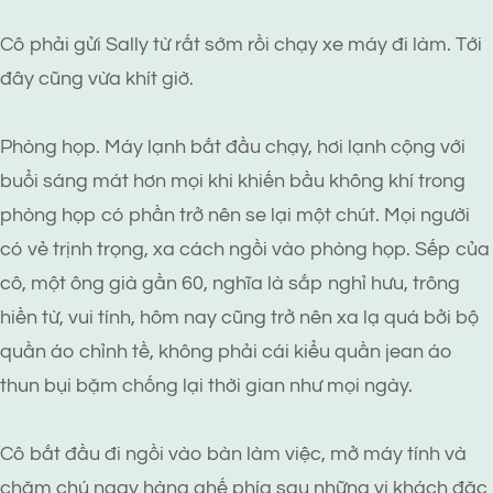
Cô phải gửi Sally từ rất sớm rồi chạy xe máy đi làm. Tới
đây cũng vừa khít giờ.
Phòng họp. Máy lạnh bắt đầu chạy, hơi lạnh cộng với
buổi sáng mát hơn mọi khi khiến bầu không khí trong
phòng họp có phần trở nên se lại một chút. Mọi người
có vẻ trịnh trọng, xa cách ngồi vào phòng họp. Sếp của
cô, một ông già gần 60, nghĩa là sắp nghỉ hưu, trông
hiền từ, vui tính, hôm nay cũng trở nên xa lạ quá bởi bộ
quần áo chỉnh tề, không phải cái kiểu quần jean áo
thun bụi bặm chống lại thời gian như mọi ngày.
Cô bắt đầu đi ngồi vào bàn làm việc, mở máy tính và
chăm chú ngay hàng ghế phía sau những vị khách đặc