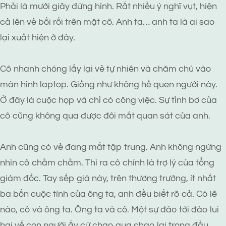
Phải là mười giây đứng hình. Rất nhiều ý nghĩ vụt, hiện
cả lên vẻ bối rối trên mặt cô. Anh ta… anh ta là ai sao
lại xuất hiện ở đây.
Cô nhanh chóng lấy lại vẻ tự nhiên và chăm chú vào
màn hình laptop. Giống như không hề quen người này.
Ở đây là cuộc họp và chỉ có công việc. Sự tỉnh bơ của
cô cũng không qua được đôi mắt quan sát của anh.
Anh cũng có vẻ đang mất tập trung. Anh không ngừng
nhìn cô chằm chằm. Thì ra cô chính là trợ lý của tổng
giám đốc. Tay sếp già này, trên thương trường, ít nhất
ba bốn cuộc tình của ông ta, anh đều biết rõ cả. Có lẽ
nào, cô và ông ta. Ông ta và cô. Một sự đảo tới đảo lui
hai vế con người ấy cứ chao qua chao lại trong đầu