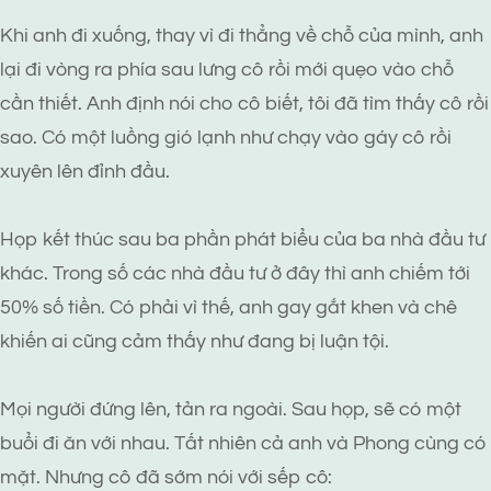
Khi anh đi xuống, thay vì đi thẳng về chỗ của mình, anh
lại đi vòng ra phía sau lưng cô rồi mới quẹo vào chỗ
cần thiết. Anh định nói cho cô biết, tôi đã tìm thấy cô rồi
sao. Có một luồng gió lạnh như chạy vào gáy cô rồi
xuyên lên đỉnh đầu.
Họp kết thúc sau ba phần phát biểu của ba nhà đầu tư
khác. Trong số các nhà đầu tư ở đây thì anh chiếm tới
50% số tiền. Có phải vì thế, anh gay gắt khen và chê
khiến ai cũng cảm thấy như đang bị luận tội.
Mọi người đứng lên, tản ra ngoài. Sau họp, sẽ có một
buổi đi ăn với nhau. Tất nhiên cả anh và Phong cùng có
mặt. Nhưng cô đã sớm nói với sếp cô: