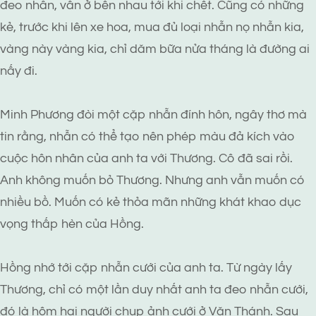
đeo nhẫn, vẫn ở bên nhau tới khi chết. Cũng có những
kẻ, trước khi lên xe hoa, mua đủ loại nhẫn nọ nhẫn kia,
vàng này vàng kia, chỉ dăm bữa nửa tháng là đường ai
nấy đi.
Minh Phương đòi một cặp nhẫn đính hôn, ngây thơ mà
tin rằng, nhẫn có thể tạo nên phép màu đả kích vào
cuộc hôn nhân của anh ta với Thương. Cô đã sai rồi.
Anh không muốn bỏ Thương. Nhưng anh vẫn muốn có
nhiều bồ. Muốn có kẻ thỏa mãn những khát khao dục
vọng thấp hèn của Hồng.
Hồng nhớ tới cặp nhẫn cưới của anh ta. Từ ngày lấy
Thương, chỉ có một lần duy nhất anh ta đeo nhẫn cưới,
đó là hôm hai người chụp ảnh cưới ở Văn Thánh. Sau