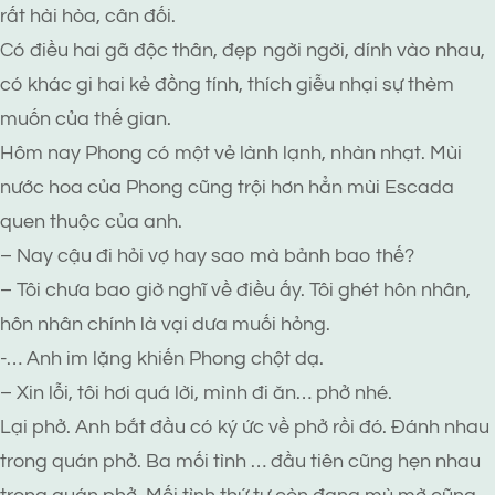
rất hài hòa, cân đối.
Có điều hai gã độc thân, đẹp ngời ngời, dính vào nhau,
có khác gi hai kẻ đồng tính, thích giễu nhại sự thèm
muốn của thế gian.
Hôm nay Phong có một vẻ lành lạnh, nhàn nhạt. Mùi
nước hoa của Phong cũng trội hơn hẳn mùi Escada
quen thuộc của anh.
– Nay cậu đi hỏi vợ hay sao mà bảnh bao thế?
– Tôi chưa bao giờ nghĩ về điều ấy. Tôi ghét hôn nhân,
hôn nhân chính là vại dưa muối hỏng.
-… Anh im lặng khiến Phong chột dạ.
– Xin lỗi, tôi hơi quá lời, mình đi ăn… phở nhé.
Lại phở. Anh bắt đầu có ký ức về phở rồi đó. Đánh nhau
trong quán phở. Ba mối tình … đầu tiên cũng hẹn nhau