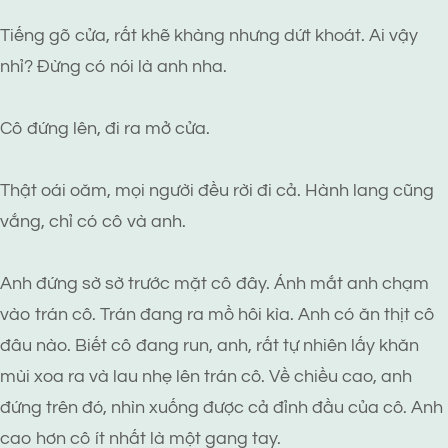
Tiếng gõ cửa, rất khẽ khàng nhưng dứt khoát. Ai vậy
nhỉ? Đừng có nói là anh nha.
Cô đứng lên, đi ra mở cửa.
Thật oái oăm, mọi người đều rời đi cả. Hành lang cũng
vắng, chỉ có cô và anh.
Anh đứng sờ sờ trước mặt cô đây. Ánh mắt anh chạm
vào trán cô. Trán đang ra mồ hôi kìa. Anh có ăn thịt cô
đâu nào. Biết cô đang run, anh, rất tự nhiên lấy khăn
mùi xoa ra và lau nhẹ lên trán cô. Về chiều cao, anh
đứng trên đó, nhìn xuống được cả đỉnh đầu của cô. Anh
cao hơn cô ít nhất là một gang tay.