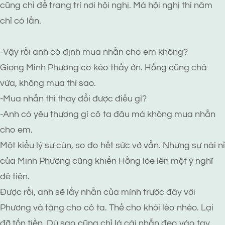
cũng chỉ để trang trí nơi hội nghị. Mà hội nghị thì năm
chỉ có lần.
-Vậy rồi anh có định mua nhẫn cho em không?
Giọng Minh Phương co kéo thấy ớn. Hồng cũng chả
vừa, không mua thì sao.
-Mua nhẫn thì thay đổi được điều gì?
-Anh có yêu thương gì cô ta đâu mà không mua nhẫn
cho em.
Một kiểu lý sự cùn, so đo hết sức vớ vẩn. Nhưng sự nài nỉ
của Minh Phương cũng khiến Hồng lóe lên một ý nghĩ
đê tiện.
Được rồi, anh sẽ lấy nhẫn của mình trước đây với
Phương và tặng cho cô ta. Thế cho khỏi lèo nhèo. Lại
đỡ tốn tiền. Dù sao cũng chỉ là cái nhẫn đeo vào tay