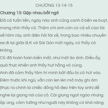
CHƯƠNG 13-14-15
Chương 13: Gặp nhau bất ngờ
Đã cả tuần liền, ngày nào anh cũng canh ở bến xe buýt,
mong nhìn thấy cô. Thậm chí anh còn có cả số của tài
xế hôm rày, anh điện hỏi tài xế, trong bao nhiêu chuyến
xe đi lại giữa B.K và Sài Gòn một ngày, có thấy cô
không.
Cô đã hoàn toàn biến mất, như một ảo ảnh. Điều ấy,
quả thực khiến anh thấy hụt hẫng vô cùng.
Anh đã cảm thấy tâm trí mình bắt đầu bị cô hút vào.
Đêm trước khi ngủ, vẫn còn len lén mở máy ghi âm
(thực ra chính là chiếc đồng hồ đeo trên tay anh) để
nghe lại giọng nói của cô. Cái giọng ngọt ngào nhưng
ấp úng, cảm tưởng như người này không có khả năng