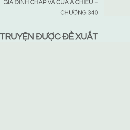
GIA ĐÌNH CHẤP VÁ CỦA A CHIÊU –
CHƯƠNG 340
TRUYỆN ĐƯỢC ĐỀ XUẤT