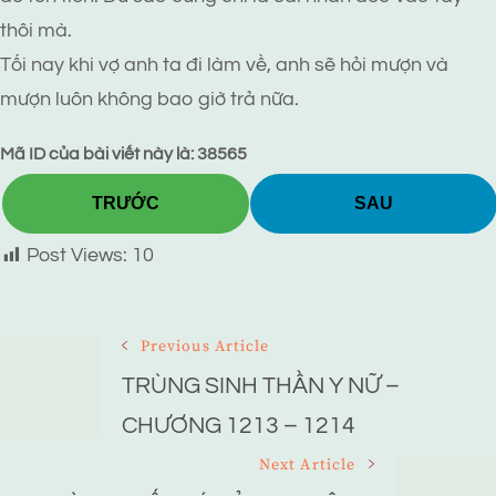
thôi mà.
Tối nay khi vợ anh ta đi làm về, anh sẽ hỏi mượn và
mượn luôn không bao giờ trả nữa.
Mã ID của bài viết này là: 38565
TRƯỚC
SAU
Post Views:
10
Post
Previous Article
Navigation
TRÙNG SINH THẦN Y NỮ –
CHƯƠNG 1213 – 1214
Next Article