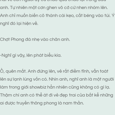
anh. Tự nhiên một cơn ghen vô cớ cứ nhen nhóm lên.
Anh chỉ muốn biến cô thành cái kẹo, cất béng vào túi. Ý
nghĩ đó lại hiện về.
Chợt Phong đá nhẹ vào chân anh.
-Nghĩ gì vậy, lên phát biểu kìa.
Ồ, quên mất. Anh đứng lên, vẻ rất điềm tĩnh, vẫn toát
lên sự lạnh lùng vốn có. Nhìn anh, nghĩ anh là một người
làm trong giới showbiz hẳn nhiên cũng không có gì lạ.
Thậm chí anh có thể át đi vẻ đẹp trai của bất kể những
ai được truyền thông phong là nam thần.