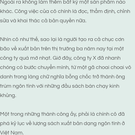
Ngoài ra không làm thêm bất kỳ một sản phẩm nào
khác. Công việc của cô chính là đọc, thẩm định, chỉnh
sửa và khai thác cả bản quyền nữa.
Nhìn cô như thế, sao lại là người tạo ra cả chục cơn
bão về xuất bản trên thị trường ba năm nay tại một
công ty quá mờ nhạt. Giờ đây, công ty X đã nhanh
chóng có bước chuyển mình, từ một gã choai choai vô
danh trong làng chữ nghĩa bỗng chốc trở thành ông
trùm ngôn tình với những đầu sách bán chạy kinh
khủng.
Một trong những thành công ấy, phải là chính cô đã
phá kỷ lục về lượng sách xuất bản dạng ngôn tình ở
Việt Nam.