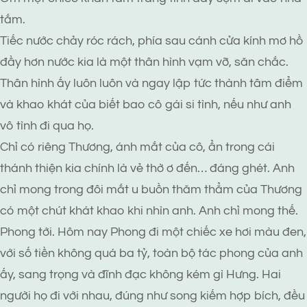
tắm.
Tiếc nước chảy róc rách, phía sau cánh cửa kính mơ hồ
đầy hơn nước kia là một thân hình vạm vỡ, săn chắc.
Thân hình ấy luôn luôn và ngay lập tức thành tâm điểm
và khao khát của biết bao cô gái si tình, nếu như anh
vô tình đi qua họ.
Chỉ có riêng Thương, ánh mắt của cô, ẩn trong cái
thánh thiện kia chính là vẻ thờ ơ đến… đáng ghét. Anh
chỉ mong trong đôi mắt u buồn thăm thẳm của Thương
có một chút khát khao khi nhìn anh. Anh chỉ mong thế.
Phong tới. Hôm nay Phong đi một chiếc xe hơi màu đen,
với số tiền không quá ba tỷ, toàn bộ tác phong của anh
ấy, sang trọng và đĩnh đạc không kém gì Hưng. Hai
người họ đi với nhau, đúng như song kiếm hợp bích, đều