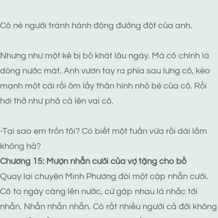
Cô né người tránh hành động đường đột của anh.
Nhưng như một kẻ bị bỏ khát lâu ngày. Mà cô chính là
dòng nước mát. Anh vươn tay ra phía sau lưng cô, kéo
mạnh một cái rồi ôm lấy thân hình nhỏ bé của cô. Rồi
hơi thở như phả cả lên vai cô.
-Tại sao em trốn tôi? Có biết một tuần vừa rồi dài lắm
không hả?
Chương 15: Mượn nhẫn cưới của vợ tặng cho bồ
Quay lại chuyện Minh Phương đòi một cặp nhẫn cưới.
Cô ta ngày càng lên nước, cứ gặp nhau là nhắc tới
nhẫn. Nhẫn nhẫn nhẫn. Có rất nhiều người cả đời không