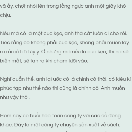
vã ấy, chợt nhói lên trong lồng ngực anh một giây khó
chịu.
Nếu mà cô là một cục kẹo, anh thà cất luôn đi cho rồi.
Tiếc rằng cô không phải cục kẹo, không phải muốn lấy
ra rồi cất đi tùy ý. Ơ nhưng mà nếu là cục kẹo, thì nó sẽ
biến mất, sẽ tan ra khi chạm lưỡi vào.
Nghĩ quẩn thế, anh lại ước cô là chính cô thôi, có kiêu kì
phức tạp như thế nào thì cũng là chính cô. Anh muốn
như vậy thôi.
Hôm nay có buổi họp toàn công ty với các cổ đông
khác. Đây là một công ty chuyên sản xuất về sách.