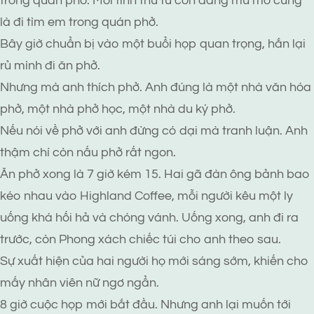
trong quán phở. Mối tình thứ tư còn đang mù mờ cũng
là đi tìm em trong quán phở.
Bây giờ chuẩn bị vào một buổi họp quan trọng, hắn lại
rủ mình đi ăn phở.
Nhưng mà anh thích phở. Anh đúng là một nhà văn hóa
phở, một nhà phở học, một nhà du ký phở.
Nếu nói về phở với anh đừng có dại mà tranh luận. Anh
thậm chí còn nấu phở rất ngon.
Ăn phở xong là 7 giờ kém 15. Hai gã đàn ông bảnh bao
kéo nhau vào Highland Coffee, mỗi người kêu một ly
uống khá hối hả và chóng vánh. Uống xong, anh đi ra
trước, còn Phong xách chiếc túi cho anh theo sau.
Sự xuất hiện của hai người họ mới sáng sớm, khiến cho
mấy nhân viên nữ ngơ ngẩn.
8 giờ cuộc họp mới bắt đầu. Nhưng anh lại muốn tới