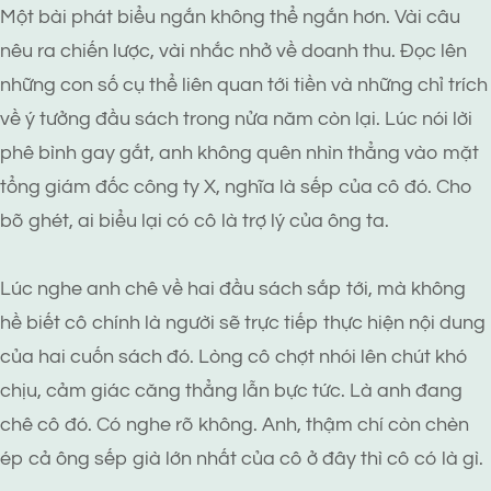
Một bài phát biểu ngắn không thể ngắn hơn. Vài câu
nêu ra chiến lược, vài nhắc nhở về doanh thu. Đọc lên
những con số cụ thể liên quan tới tiền và những chỉ trích
về ý tưởng đầu sách trong nửa năm còn lại. Lúc nói lời
phê bình gay gắt, anh không quên nhìn thẳng vào mặt
tổng giám đốc công ty X, nghĩa là sếp của cô đó. Cho
bõ ghét, ai biểu lại có cô là trợ lý của ông ta.
Lúc nghe anh chê về hai đầu sách sắp tới, mà không
hề biết cô chính là người sẽ trực tiếp thực hiện nội dung
của hai cuốn sách đó. Lòng cô chợt nhói lên chút khó
chịu, cảm giác căng thẳng lẫn bực tức. Là anh đang
chê cô đó. Có nghe rõ không. Anh, thậm chí còn chèn
ép cả ông sếp già lớn nhất của cô ở đây thì cô có là gì.