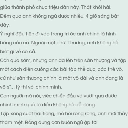
giữa thành phố chục triệu dân này. Thật khôi hài.
Đêm qua anh không ngủ được nhiều, 4 giờ sáng bật
dậy.
Ý nghĩ đầu tiên đi vào trong trí óc anh chính là hình
bóng của cô. Ngoài một chữ: Thương, anh không hề
biết gì về cô cả.
Còn quá sớm, nhưng anh đã lên trên sân thượng và tập
một cách điên cuồng các bài tập thể dục, các thế võ,
cứ như sân thượng chính là một võ đài và anh đang là
võ sĩ… tỷ thí với chính mình.
Con người mà nói, việc chiến đấu và vượt qua được
chính mình quả là điều không hề dễ dàng.
Tập xong suốt hai tiếng, mồ hôi ròng ròng, anh mới thấy
thấm mệt. Bỗng dưng cơn buồn ngủ ập tới.