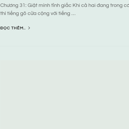
Chương 31: Giật mình tỉnh giấc Khi cả hai đang trong c
thì tiếng gõ cửa cộng với tiếng …
ĐỌC THÊM..