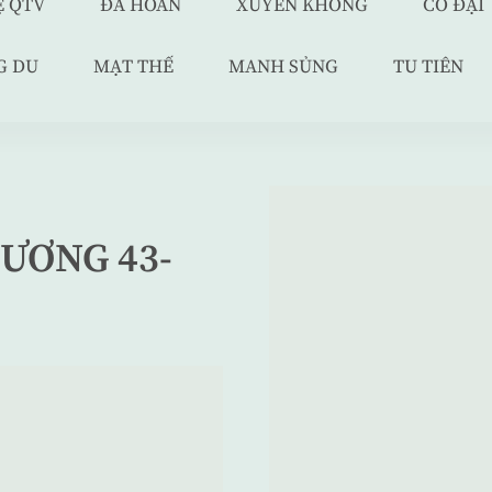
Ệ QTV
ĐÃ HOÀN
XUYÊN KHÔNG
CỔ ĐẠI
G DU
MẠT THẾ
MANH SỦNG
TU TIÊN
ƯƠNG 43-