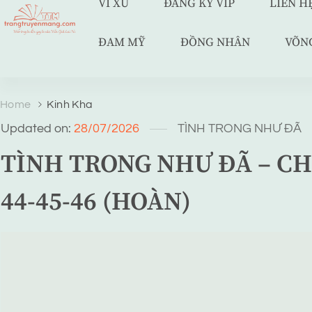
VÍ XU
ĐĂNG KÝ VIP
LIÊN H
ĐAM MỸ
ĐỒNG NHÂN
VÕN
TRANG TRUYỆN MẠNG
Web truyện độc quyền của Viễn Giả Lai Ni
Home
Kinh Kha
Updated on:
28/07/2026
TÌNH TRONG NHƯ ĐÃ
TÌNH TRONG NHƯ ĐÃ – CH
44-45-46 (HOÀN)