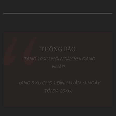
THÔNG BÁO
- TẶNG 10 XU MỖI NGÀY KHI ĐĂNG
NHẬP
- tẶNG 5 XU CHO 1 BÌNH LUẬN. (1 NGÀY
TỐI ĐA 20XU)