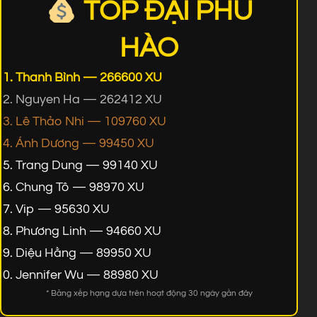
TOP ĐẠI PHÚ
HÀO
Thanh Bình — 266600 XU
Nguyen Ha — 262412 XU
Lê Thảo Nhi — 109760 XU
Ánh Dương — 99450 XU
Trang Dung — 99140 XU
Chung Tô — 98970 XU
Vip — 95630 XU
Phương Linh — 94660 XU
Diệu Hằng — 89950 XU
Jennifer Wu — 88980 XU
* Bảng xếp hạng dựa trên hoạt động 30 ngày gần đây