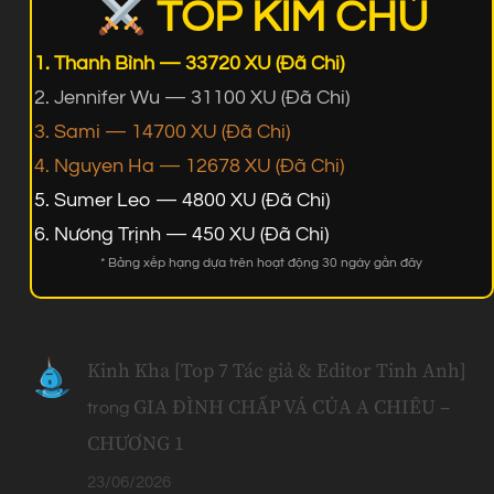
TOP KIM CHỦ
Thanh Bình — 33720 XU (Đã Chi)
Jennifer Wu — 31100 XU (Đã Chi)
Sami — 14700 XU (Đã Chi)
Nguyen Ha — 12678 XU (Đã Chi)
Sumer Leo — 4800 XU (Đã Chi)
Nương Trịnh — 450 XU (Đã Chi)
* Bảng xếp hạng dựa trên hoạt động 30 ngày gần đây
Kinh Kha [Top 7 Tác giả & Editor Tinh Anh]
GIA ĐÌNH CHẤP VÁ CỦA A CHIÊU –
trong
CHƯƠNG 1
23/06/2026