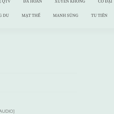
Ệ QTV
ĐÃ HOÀN
XUYÊN KHÔNG
CỔ ĐẠI
G DU
MẠT THẾ
MANH SỦNG
TU TIÊN
AUDIO]