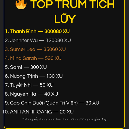
TOP TRÙM TÍCH
LŨY
Thanh Bình — 300080 XU
Jennifer Wu — 120080 XU
Sumer Leo — 35060 XU
Mina Sarah — 590 XU
Sami — 300 XU
Nương Trịnh — 130 XU
Tuyết Nhi — 50 XU
Nguyen Ha — 40 XU
Cáo Chín Đuôi (Quản Trị Viên) — 30 XU
ANH ANHHOANG — 20 XU
* Bảng xếp hạng dựa trên hoạt động 30 ngày gần đây