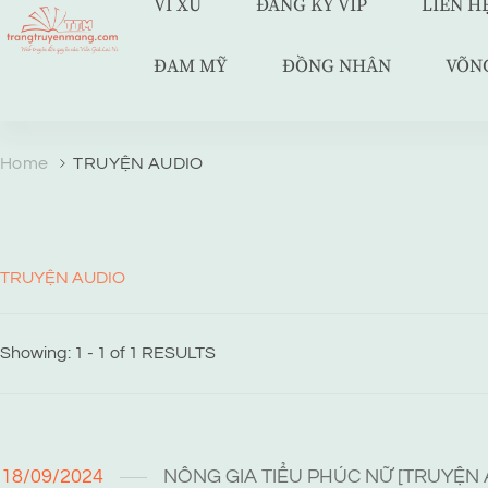
VÍ XU
ĐĂNG KÝ VIP
LIÊN H
ĐAM MỸ
ĐỒNG NHÂN
VÕN
TRANG TRUYỆN MẠNG
Web truyện độc quyền của Viễn Giả Lai Ni
Home
TRUYỆN AUDIO
TRUYỆN AUDIO
Showing: 1 - 1 of 1 RESULTS
18/09/2024
NÔNG GIA TIỂU PHÚC NỮ [TRUYỆN 