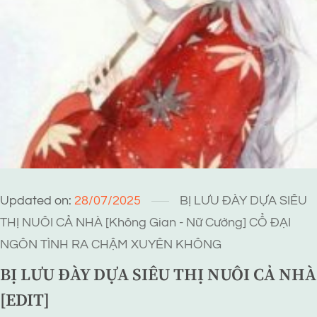
Updated on:
28/07/2025
BỊ LƯU ĐÀY DỰA SIÊU
THỊ NUÔI CẢ NHÀ [Không Gian - Nữ Cường]
CỔ ĐẠI
NGÔN TÌNH
RA CHẬM
XUYÊN KHÔNG
BỊ LƯU ĐÀY DỰA SIÊU THỊ NUÔI CẢ NHÀ
[EDIT]