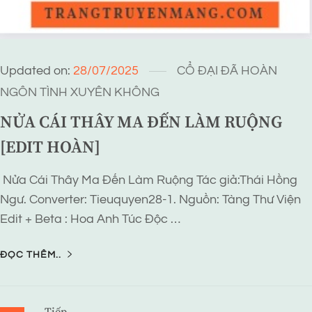
Updated on:
28/07/2025
CỔ ĐẠI
ĐÃ HOÀN
NGÔN TÌNH
XUYÊN KHÔNG
NỬA CÁI THÂY MA ĐẾN LÀM RUỘNG
[EDIT HOÀN]
Nửa Cái Thây Ma Đến Làm Ruộng Tác giả:Thái Hồng
Ngư. Converter: Tieuquyen28-1. Nguồn: Tàng Thư Viện
Edit + Beta : Hoa Anh Túc Độc …
ĐỌC THÊM..
Tiếp