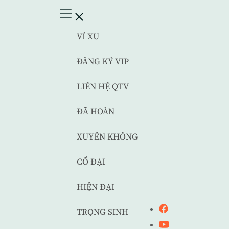
VÍ XU
ĐĂNG KÝ VIP
LIÊN HỆ QTV
ĐÃ HOÀN
XUYÊN KHÔNG
CỔ ĐẠI
HIỆN ĐẠI
TRỌNG SINH