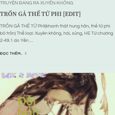
TRUYỆN ĐANG RA
XUYÊN KHÔNG
TRỐN GẢ THẾ TỬ PHI [EDIT]
TRỐN GẢ THẾ TỬ PHI(khanh thật hung hãn, thế tử phi
bỏ trốn) Thể loại: Xuyên không, hài, sủng, HE Từ chương
2-49.1 do Yến …
ĐỌC THÊM..