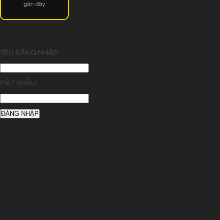
gần đây
TÊN ĐĂNG NHẬP
MẬT KHẨU