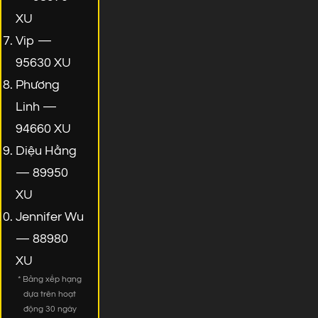
XU
Vip —
95630 XU
Phương
Linh —
94660 XU
Diệu Hằng
— 89950
XU
Jennifer Wu
— 88980
XU
* Bảng xếp hạng
dựa trên hoạt
động 30 ngày