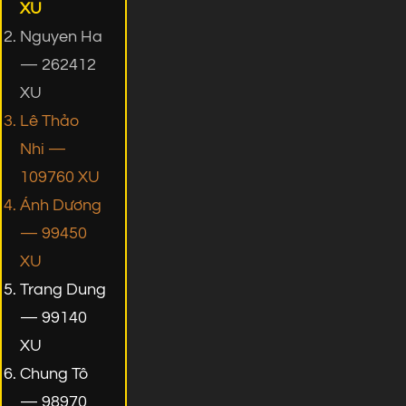
XU
Nguyen Ha
— 262412
XU
Lê Thảo
Nhi —
109760 XU
Ánh Dương
— 99450
XU
Trang Dung
— 99140
XU
Chung Tô
— 98970