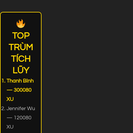
TOP
TRÙM
TÍCH
LŨY
Thanh Bình
— 300080
XU
Jennifer Wu
— 120080
XU