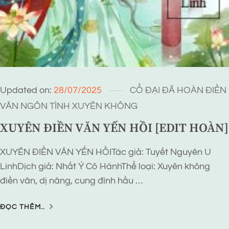
Updated on:
28/07/2025
CỔ ĐẠI
ĐÃ HOÀN
ĐIỀN
VĂN
NGÔN TÌNH
XUYÊN KHÔNG
XUYÊN ĐIỀN VĂN YẾN HỒI [EDIT HOÀN]
XUYÊN ĐIỀN VĂN YẾN HỒITác giả: Tuyết Nguyên U
LinhDịch giả: Nhất Ý Cô HànhThể loại: Xuyên không
điền văn, dị năng, cung đình hầu …
ĐỌC THÊM..