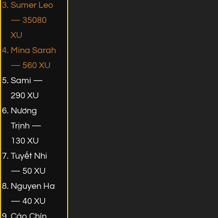
Sumer Leo
— 35080
XU
Mina Sarah
— 560 XU
Sami —
290 XU
Nương
Trịnh —
130 XU
Tuyết Nhi
— 50 XU
Nguyen Ha
— 40 XU
Cáo Chín