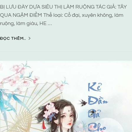
BỊ LƯU ĐÀY DỰA SIÊU THỊ LÀM RUỘNG TÁC GIẢ: TÂY
QUA NGẬM ĐIỀM Thể loại: Cổ đại, xuyên không, làm
ruộng, làm giàu, HE …
ĐỌC THÊM..