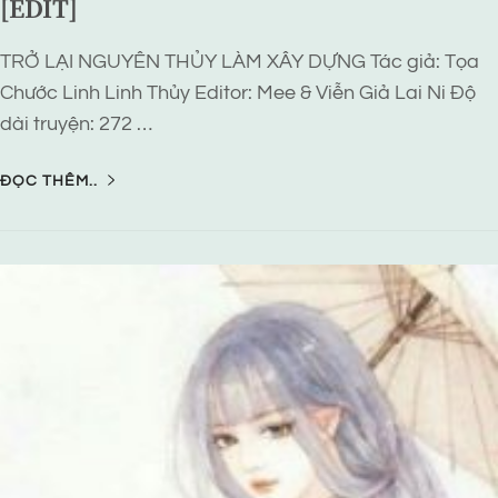
[EDIT]
TRỞ LẠI NGUYÊN THỦY LÀM XÂY DỰNG Tác giả: Tọa
Chước Linh Linh Thủy Editor: Mee & Viễn Giả Lai Ni Độ
dài truyện: 272 …
ĐỌC THÊM..