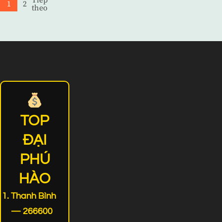
Phân
1
2
Page
Page
theo
trang
bài
viết
TOP
ĐẠI
PHÚ
HÀO
Thanh Bình
— 266600