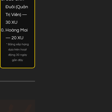
Đuôi (Quản
Trị Viên) —
30 XU
Hoàng Mai
— 20 XU
* Bảng xếp hạng
dựa trên hoạt
động 30 ngày
gần đây