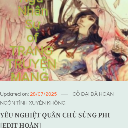
Updated on:
28/07/2025
CỔ ĐẠI
ĐÃ HOÀN
NGÔN TÌNH
XUYÊN KHÔNG
YÊU NGHIỆT QUÂN CHỦ SỦNG PHI
[EDIT HOÀN]