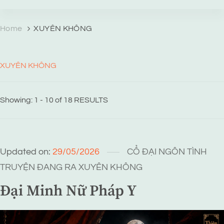
TRANG TRUYỆN MẠNG
Web truyện độc quyền của Viễn Giả Lai Ni
Home
XUYÊN KHÔNG
XUYÊN KHÔNG
Showing: 1 - 10 of 18 RESULTS
Updated on:
29/05/2026
CỔ ĐẠI
NGÔN TÌNH
TRUYỆN ĐANG RA
XUYÊN KHÔNG
Đại Minh Nữ Pháp Y