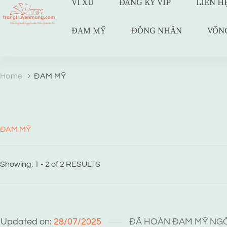
VÍ XU
ĐĂNG KÝ VIP
LIÊN H
ĐAM MỸ
ĐỒNG NHÂN
VÕN
TRANG TRUYỆN MẠNG
Web truyện độc quyền của Viễn Giả Lai Ni
Home
ĐAM MỸ
ĐAM MỸ
Showing: 1 - 2 of 2 RESULTS
Updated on:
28/07/2025
ĐÃ HOÀN
ĐAM MỸ
NGÔ