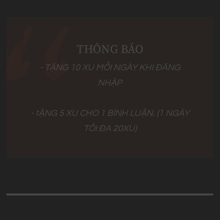
THÔNG BÁO
- TẶNG 10 XU MỖI NGÀY KHI ĐĂNG
NHẬP
- tẶNG 5 XU CHO 1 BÌNH LUẬN. (1 NGÀY
TỐI ĐA 20XU)