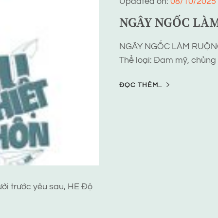
Updated on:
08/10/2025
NGÂY NGỐC LÀM
NGÂY NGỐC LÀM RUỘNG
Thể loại: Đam mỹ, chủng 
ĐỌC THÊM..
ưới trước yêu sau, HE Độ