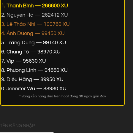
Thanh Bình — 266600 XU
Nguyen Ha — 262412 XU
Lê Thảo Nhi — 109760 XU
Ánh Dương — 99450 XU
Trang Dung — 99140 XU
Chung Tô — 98970 XU
Vip — 95630 XU
Phương Linh — 94660 XU
Diệu Hằng — 89950 XU
Jennifer Wu — 88980 XU
* Bảng xếp hạng dựa trên hoạt động 30 ngày gần đây
TÊN ĐĂNG NHẬP