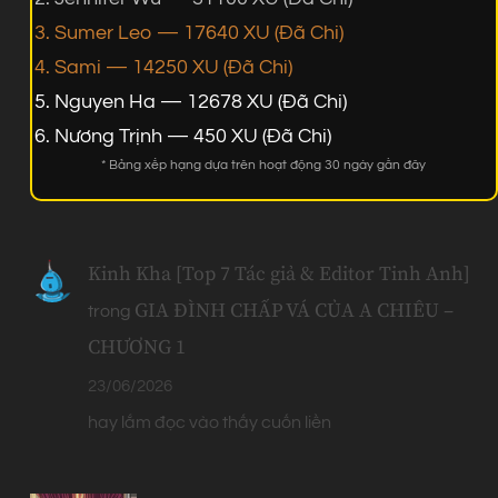
Sumer Leo — 17640 XU (Đã Chi)
Sami — 14250 XU (Đã Chi)
Nguyen Ha — 12678 XU (Đã Chi)
Nương Trịnh — 450 XU (Đã Chi)
* Bảng xếp hạng dựa trên hoạt động 30 ngày gần đây
Kinh Kha [Top 7 Tác giả & Editor Tinh Anh]
GIA ĐÌNH CHẤP VÁ CỦA A CHIÊU –
trong
CHƯƠNG 1
23/06/2026
hay lắm đọc vào thấy cuốn liền