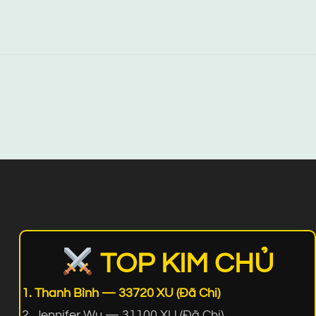
TOP KIM CHỦ
Thanh Bình — 33720 XU (Đã Chi)
Jennifer Wu — 31100 XU (Đã Chi)