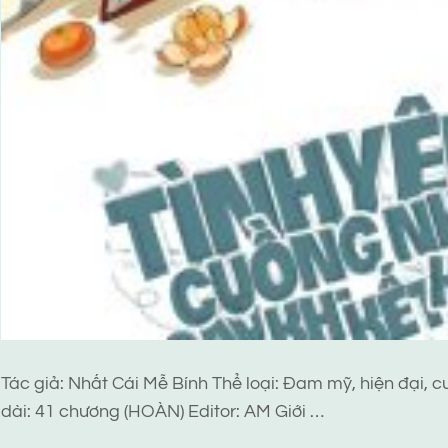
Tác giả: Nhất Cái Mễ Bính Thể loại: Đam mỹ, hiện đại, c
dài: 41 chương (HOÀN) Editor: AM Giới …