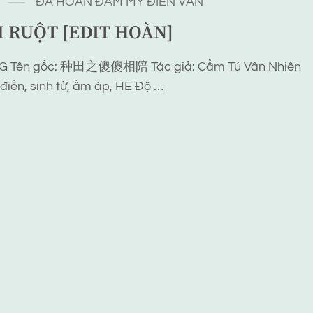
ĐÃ HOÀN
ĐAM MỸ
ĐIỀN VĂN
 RUỘT [EDIT HOÀN]
 Tên gốc: 种田之傻傻相陪 Tác giả: Cẩm Tú Vân Nhiên
điền, sinh tử, ấm áp, HE Độ …