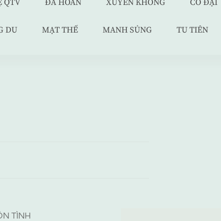
Ệ QTV
ĐÃ HOÀN
XUYÊN KHÔNG
CỔ ĐẠI
G DU
MẠT THẾ
MANH SỦNG
TU TIÊN
N TÌNH