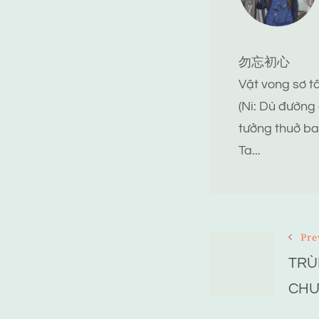
勿忘初心
Vật vong sơ 
(Ni: Dù đường
tưởng thuở ba
Ta...
Post
Pre
TRÙ
Navigat
CHƯ