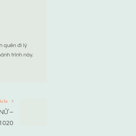
 quên đi lý
ành trình này.
icle
NỮ –
1020