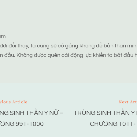
tâm
 đời đổi thay, ta cũng sẽ cố gắng không để bản thân mình
n đầu. Không được quên cái động lực khiến ta bắt đầu h
vious Article
Next Art
NG SINH THẦN Y NỮ –
TRÙNG SINH THẦN Y 
ion
ƠNG 991-1000
CHƯƠNG 1011-