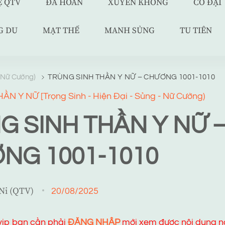
Ệ QTV
ĐÃ HOÀN
XUYÊN KHÔNG
CỔ ĐẠI
G DU
MẠT THẾ
MANH SỦNG
TU TIÊN
- Nữ Cường)
TRÙNG SINH THẦN Y NỮ – CHƯƠNG 1001-1010
N Y NỮ [Trọng Sinh - Hiện Đại - Sủng - Nữ Cường)
G SINH THẦN Y NỮ 
NG 1001-1010
 Ni (QTV)
20/08/2025
 vip bạn cần phải
ĐĂNG NHẬP
mới xem được nội dung n