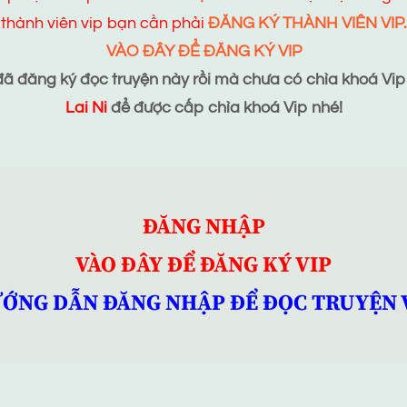
thành viên vip bạn cần phải
ĐĂNG KÝ THÀNH VIÊN VIP.
VÀO ĐÂY ĐỂ ĐĂNG KÝ VIP
 đăng ký đọc truyện này rồi mà chưa có chìa khoá Vip t
Lai Ni
để được cấp chìa khoá Vip nhé!
ĐĂNG NHẬP
VÀO ĐÂY ĐỂ ĐĂNG KÝ VIP
ỚNG DẪN ĐĂNG NHẬP ĐỂ ĐỌC TRUYỆN 