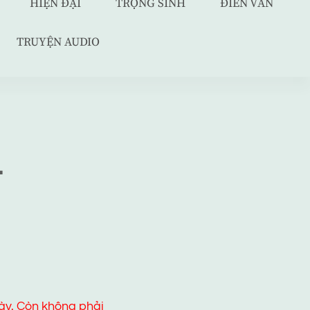
HIỆN ĐẠI
TRỌNG SINH
ĐIỀN VĂN
TRUYỆN AUDIO
–
ày. Còn không phải