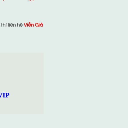
hì liên hệ
Viễn Giả
VIP