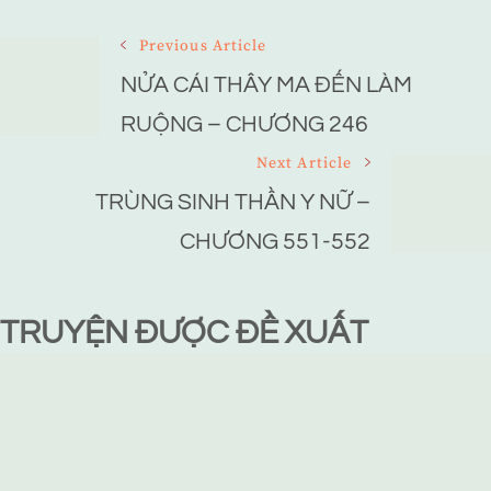
Post
Previous Article
Navigation
NỬA CÁI THÂY MA ĐẾN LÀM
RUỘNG – CHƯƠNG 246
Next Article
TRÙNG SINH THẦN Y NỮ –
CHƯƠNG 551-552
TRUYỆN ĐƯỢC ĐỀ XUẤT