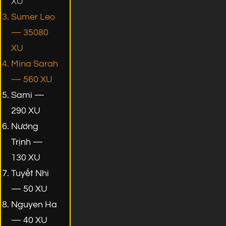
XU
Sumer Leo
— 35080
XU
Mina Sarah
— 560 XU
Sami —
290 XU
Nương
Trịnh —
130 XU
Tuyết Nhi
— 50 XU
Nguyen Ha
— 40 XU