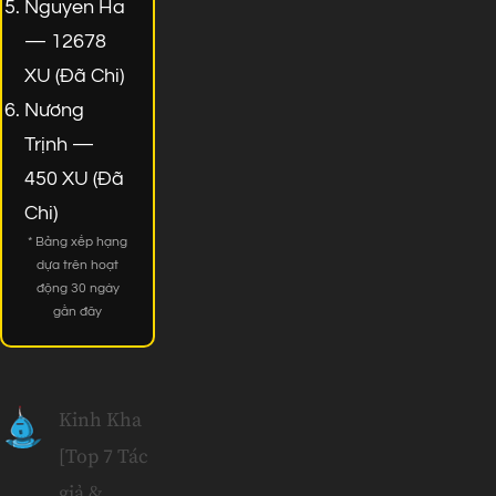
Nguyen Ha
— 12678
XU (Đã Chi)
Nương
Trịnh —
450 XU (Đã
Chi)
* Bảng xếp hạng
dựa trên hoạt
động 30 ngày
gần đây
Kinh Kha
[Top 7 Tác
giả &