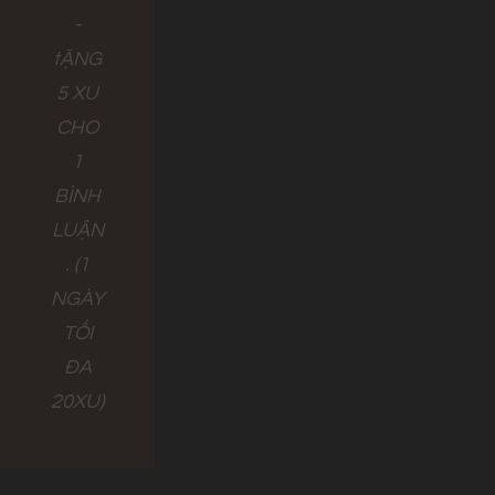
-
tẶNG
5 XU
CHO
1
BÌNH
LUẬN
. (1
NGÀY
TỐI
ĐA
20XU)