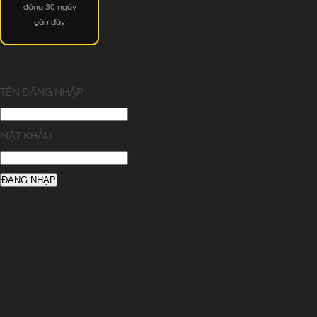
động 30 ngày
gần đây
TÊN ĐĂNG NHẬP
MẬT KHẨU