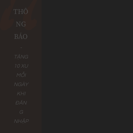
THÔ
NG
BÁO
-
TẶNG
10 XU
MỖI
NGÀY
KHI
ĐĂN
G
NHẬP