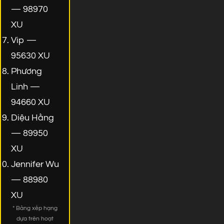
— 98970
XU
Vip —
95630 XU
Phương
Linh —
94660 XU
Diệu Hằng
— 89950
XU
Jennifer Wu
— 88980
XU
* Bảng xếp hạng
dựa trên hoạt