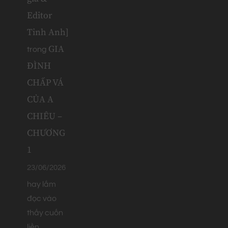
Editor
Tinh Anh]
GIA
trong
ĐÌNH
CHẤP VÁ
CỦA A
CHIÊU –
CHƯƠNG
1
23/06/2026
hay lắm
đọc vào
thấy cuốn
liền