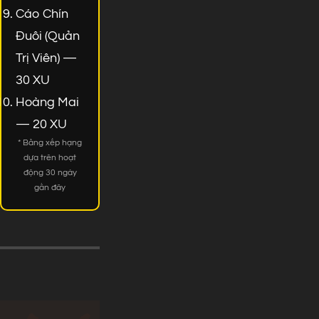
Cáo Chín
Đuôi (Quản
Trị Viên) —
30 XU
Hoàng Mai
— 20 XU
* Bảng xếp hạng
dựa trên hoạt
động 30 ngày
gần đây