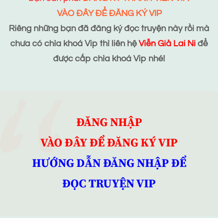
VÀO ĐÂY ĐỂ ĐĂNG KÝ VIP
Riêng những bạn đã đăng ký đọc truyện này rồi mà
chưa có chìa khoá Vip thì liên hệ
Viễn Giả Lai Ni
để
được cấp chìa khoá Vip nhé!
ĐĂNG NHẬP
VÀO ĐÂY ĐỂ ĐĂNG KÝ VIP
HƯỚNG DẪN ĐĂNG NHẬP ĐỂ
ĐỌC TRUYỆN VIP