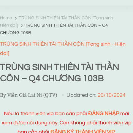
TRANG TRUYỆN MẠNG
Web truyện độc quyền của Viễn Giả Lai Ni
Home
TRÙNG SINH THIÊN TÀI THẦN CÔN [Tọng sinh -
Hiện đại]
TRÙNG SINH THIÊN TÀI THẦN CÔN – Q4
CHƯƠNG 103B
TRÙNG SINH THIÊN TÀI THẦN CÔN [Tọng sinh - Hiện
đại]
TRÙNG SINH THIÊN TÀI THẦN
CÔN – Q4 CHƯƠNG 103B
By
Viễn Giả Lai Ni (QTV)
Updated on:
20/10/2024
Nếu là thành viên vip bạn cần phải
ĐĂNG NHẬP
mới
xem được nội dung này. Còn không phải thành viên vip
bạn cần phải
ĐĂNG KÝ THÀNH VIÊN VIP.