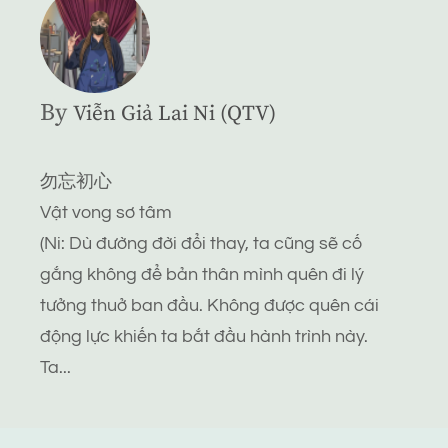
By
Viễn Giả Lai Ni (QTV)
勿忘初心
Vật vong sơ tâm
(Ni: Dù đường đời đổi thay, ta cũng sẽ cố
gắng không để bản thân mình quên đi lý
tưởng thuở ban đầu. Không được quên cái
động lực khiến ta bắt đầu hành trình này.
Ta...