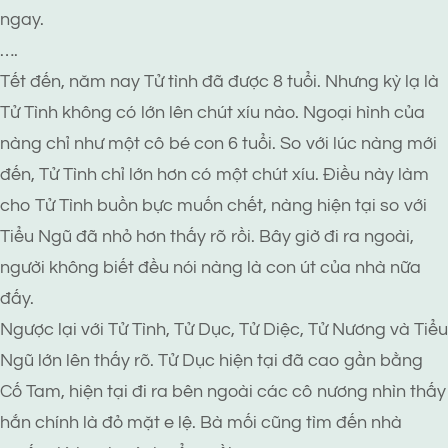
ngay.
….
Tết đến, năm nay Tử tình đã được 8 tuổi. Nhưng kỳ lạ là
Tử Tình không có lớn lên chút xíu nào. Ngoại hình của
nàng chỉ như một cô bé con 6 tuổi. So với lúc nàng mới
đến, Tử Tình chỉ lớn hơn có một chút xíu. Điều này làm
cho Tử Tình buồn bực muốn chết, nàng hiện tại so với
Tiểu Ngũ đã nhỏ hơn thấy rõ rồi. Bây giờ đi ra ngoài,
người không biết đều nói nàng là con út của nhà nữa
đấy.
Ngược lại với Tử Tình, Tử Dục, Tử Diệc, Tử Nương và Tiểu
Ngũ lớn lên thấy rõ. Tử Dục hiện tại đã cao gần bằng
Cố Tam, hiện tại đi ra bên ngoài các cô nương nhìn thấy
hắn chính là đỏ mặt e lệ. Bà mối cũng tìm đến nhà