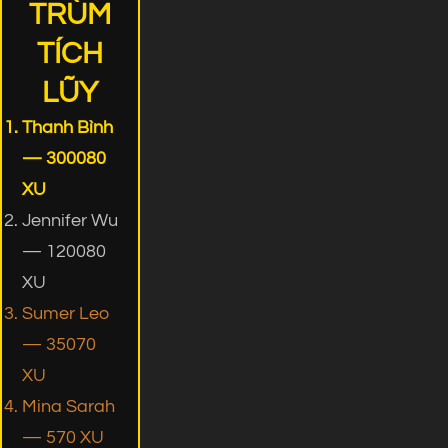
TRÙM
TÍCH
LŨY
Thanh Bình
— 300080
XU
Jennifer Wu
— 120080
XU
Sumer Leo
— 35070
XU
Mina Sarah
— 570 XU