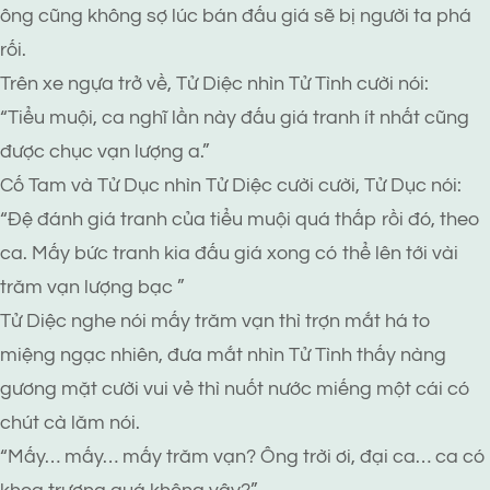
ông cũng không sợ lúc bán đấu giá sẽ bị người ta phá
rối.
Trên xe ngựa trở về, Tử Diệc nhìn Tử Tình cười nói:
“Tiểu muội, ca nghĩ lần này đấu giá tranh ít nhất cũng
được chục vạn lượng a.”
Cố Tam và Tử Dục nhìn Tử Diệc cười cười, Tử Dục nói:
“Đệ đánh giá tranh của tiểu muội quá thấp rồi đó, theo
ca. Mấy bức tranh kia đấu giá xong có thể lên tới vài
trăm vạn lượng bạc ”
Tử Diệc nghe nói mấy trăm vạn thì trợn mắt há to
miệng ngạc nhiên, đưa mắt nhìn Tử Tình thấy nàng
gương mặt cười vui vẻ thì nuốt nước miếng một cái có
chút cà lăm nói.
“Mấy… mấy… mấy trăm vạn? Ông trời ơi, đại ca… ca có