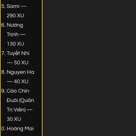
Sami —
290 XU
Nương
Trịnh —
130 XU
Tuyết Nhi
— 50 XU
Nguyen Ha
— 40 XU
Cáo Chín
Đuôi (Quản
Trị Viên) —
30 XU
Hoàng Mai