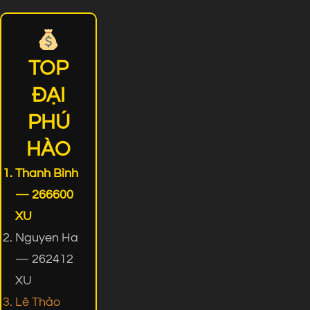
TOP
ĐẠI
PHÚ
HÀO
Thanh Bình
— 266600
XU
Nguyen Ha
— 262412
XU
Lê Thảo