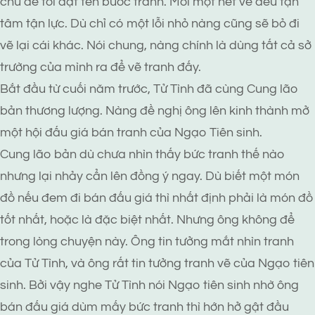
chủ đề tới đặt tên bước tranh. Mỗi một nét vẽ đều tận
tâm tận lực. Dù chỉ có một lỗi nhỏ nàng cũng sẽ bỏ đi
vẽ lại cái khác. Nói chung, nàng chính là dùng tất cả sở
trường của mình ra để vẽ tranh đấy.
Bắt đầu từ cuối năm trước, Tử Tình đã cùng Cung lão
bản thương lượng. Nàng đề nghị ông lên kinh thành mở
một hội đấu giá bán tranh của Ngạo Tiên sinh.
Cung lão bản dù chưa nhìn thấy bức tranh thế nào
nhưng lại nhảy cẩn lên đồng ý ngay. Dù biết một món
đồ nếu đem đi bán đấu giá thì nhất định phải là món đồ
tốt nhất, hoặc là đặc biệt nhất. Nhưng ông không để
trong lòng chuyện này. Ông tin tưởng mắt nhìn tranh
của Tử Tình, và ông rất tin tưởng tranh vẽ của Ngạo tiên
sinh. Bởi vậy nghe Tử Tình nói Ngạo tiên sinh nhờ ông
bán đấu giá dùm mấy bức tranh thì hớn hở gật đầu