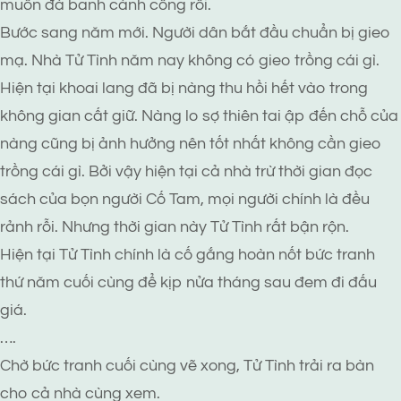
muốn đá banh cánh cổng rồi.
Bước sang năm mới. Người dân bắt đầu chuẩn bị gieo
mạ. Nhà Tử Tình năm nay không có gieo trồng cái gì.
Hiện tại khoai lang đã bị nàng thu hồi hết vào trong
không gian cất giữ. Nàng lo sợ thiên tai ập đến chỗ của
nàng cũng bị ảnh hưởng nên tốt nhất không cần gieo
trồng cái gì. Bởi vậy hiện tại cả nhà trừ thời gian đọc
sách của bọn người Cố Tam, mọi người chính là đều
rảnh rỗi. Nhưng thời gian này Tử Tình rất bận rộn.
Hiện tại Tử Tình chính là cố gắng hoàn nốt bức tranh
thứ năm cuối cùng để kịp nửa tháng sau đem đi đấu
giá.
….
Chờ bức tranh cuối cùng vẽ xong, Tử Tình trải ra bàn
cho cả nhà cùng xem.