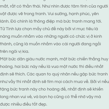
mắt, rất có thần thái. Như nhìn được tâm tình của người
vật được vẽ trong tranh. Vui sướng, hạnh phúc, yên
lành. Đó chính là thông điệp mà bức tranh mang tới.
Tử Tình lựa chọn mấy chủ đề này bởi vì mục tiêu là
nàng muốn nhắm vào những người có chức vị ở kinh
thành, cũng là muốn nhắm vào cái người đang ngồi
trên ngôi vị kia.
Một bức dân giàu nước mạnh, một bức chiến thắng huy
hoàng. hai bức này nếu là vua một nước thì điều nhất
định sẽ thích. Các quan to quý nhân nếu gặp bức tranh
như vầy thì nhất định sẽ tìm mọi cách mua về. Bởi vì nếu
tặng bức tranh này cho hoàng đế, nhất định sẽ khiến
long nhan vui vẻ, và bọn họ cũng có thể nhờ vậy mà
được nhiều điều tốt đẹp.