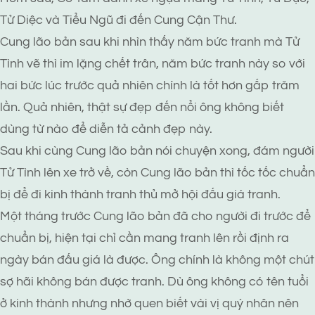
Tử Diệc và Tiểu Ngũ đi đến Cung Cận Thư.
Cung lão bản sau khi nhìn thấy năm bức tranh mà Tử
Tình vẽ thì im lặng chết trân, năm bức tranh này so với
hai bức lúc trước quả nhiên chính là tốt hơn gấp trăm
lần. Quả nhiên, thật sự đẹp đến nổi ông không biết
dùng từ nào để diễn tả cảnh đẹp này.
Sau khi cùng Cung lão bản nói chuyện xong, đám người
Tử Tình lên xe trở về, còn Cung lão bản thì tốc tốc chuẩn
bị để đi kinh thành tranh thủ mở hội đấu giá tranh.
Một tháng trước Cung lão bản đã cho người đi trước để
chuẩn bị, hiện tại chỉ cần mang tranh lên rồi định ra
ngày bán đấu giá là được. Ông chính là không một chút
sợ hãi không bán được tranh. Dù ông không có tên tuổi
ở kinh thành nhưng nhờ quen biết vài vị quý nhân nên