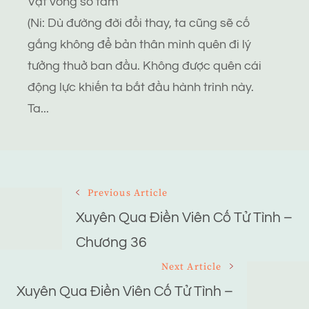
Vật vong sơ tâm
(Ni: Dù đường đời đổi thay, ta cũng sẽ cố
gắng không để bản thân mình quên đi lý
tưởng thuở ban đầu. Không được quên cái
động lực khiến ta bắt đầu hành trình này.
Ta...
Post
Previous Article
Navigation
Xuyên Qua Điền Viên Cố Tử Tình –
Chương 36
Next Article
Xuyên Qua Điền Viên Cố Tử Tình –