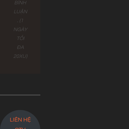
BÌNH
LUẬN
. (1
NGÀY
TỐI
ĐA
20XU)
LIÊN HỆ