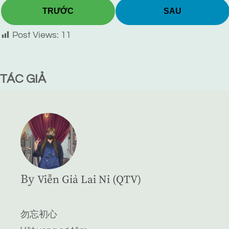
TRƯỚC
SAU
Post Views:
11
TÁC GIẢ
By
Viễn Giả Lai Ni (QTV)
勿忘初心