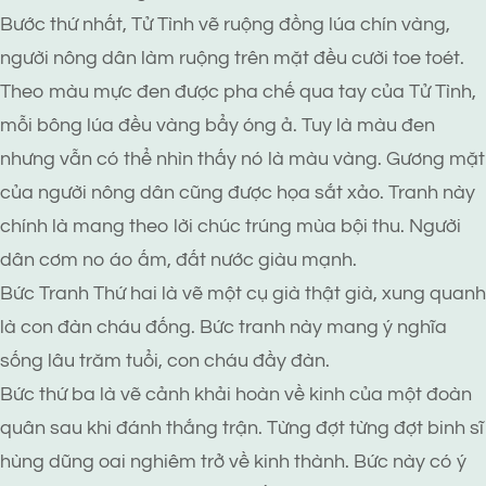
Bước thứ nhất, Tử Tình vẽ ruộng đồng lúa chín vàng,
người nông dân làm ruộng trên mặt đều cười toe toét.
Theo màu mực đen được pha chế qua tay của Tử Tình,
mỗi bông lúa đều vàng bẩy óng ả. Tuy là màu đen
nhưng vẫn có thể nhìn thấy nó là màu vàng. Gương mặt
của người nông dân cũng được họa sắt xảo. Tranh này
chính là mang theo lời chúc trúng mùa bội thu. Người
dân cơm no áo ấm, đất nước giàu mạnh.
Bức Tranh Thứ hai là vẽ một cụ già thật già, xung quanh
là con đàn cháu đống. Bức tranh này mang ý nghĩa
sống lâu trăm tuổi, con cháu đầy đàn.
Bức thứ ba là vẽ cảnh khải hoàn về kinh của một đoàn
quân sau khi đánh thắng trận. Từng đợt từng đợt binh sĩ
hùng dũng oai nghiêm trở về kinh thành. Bức này có ý