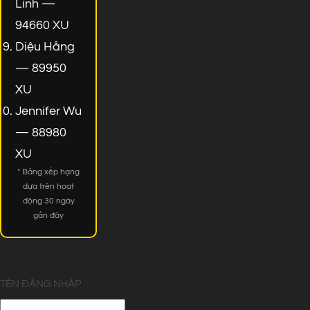
Linh —
94660 XU
Diệu Hằng
— 89950
XU
Jennifer Wu
— 88980
XU
* Bảng xếp hạng
dựa trên hoạt
động 30 ngày
gần đây
TÊN ĐĂNG NHẬP