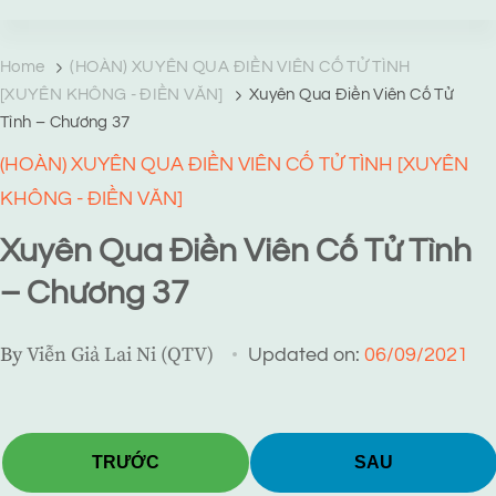
TRANG TRUYỆN MẠNG
Web truyện độc quyền của Viễn Giả Lai Ni
Home
(HOÀN) XUYÊN QUA ĐIỀN VIÊN CỐ TỬ TÌNH
[XUYÊN KHÔNG - ĐIỀN VĂN]
Xuyên Qua Điền Viên Cố Tử
Tình – Chương 37
(HOÀN) XUYÊN QUA ĐIỀN VIÊN CỐ TỬ TÌNH [XUYÊN
KHÔNG - ĐIỀN VĂN]
Xuyên Qua Điền Viên Cố Tử Tình
– Chương 37
By
Viễn Giả Lai Ni (QTV)
Updated on:
06/09/2021
TRƯỚC
SAU