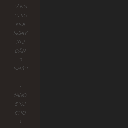
TẶNG
10 XU
MỖI
NGÀY
KHI
ĐĂN
G
NHẬP
-
tẶNG
5 XU
CHO
1