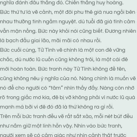
nghĩa đánh đâu thắng đó. Chiến thắng huy hoàng.
Bức thứ tư là vẽ cảnh, một đôi phu thê già nua ngồi bên
nhau thưởng tinh ngắm nguyệt. dù tuổi đã già tình cảm
vẫn mặn nồng. Bức này khỏi nói cũng biết. Đương nhiên
là bạch đầu giai lão, mãi mãi có nhau rồi.
Bức cuối cùng, Tử Tình vẽ chính là một con đê vững
chắc, dù nước lũ cuốn cũng không trôi, là một cái đê
mới hoàn toàn. Bức tranh này Tử Tình không đề tên,
cũng không nêu ý nghĩa của nó. Nàng chính là muốn vẽ
nó để cho người có “tâm” nhìn thấy đấy. Nàng còn nhớ
rõ trong giấc mơ kia, đê bị vỡ không phải vì nước lũ quá
mạnh mà bởi vì đê đó đã là thứ không ra gì rồi.
Trên mỗi bức tranh đều vẽ rất sắt xảo, mỗi nét bút đều
như nắm giữ một linh hồn vậy. Nhìn vào bức tranh,
người xem sẽ có cảm giác như nhìn cảnh thật trước