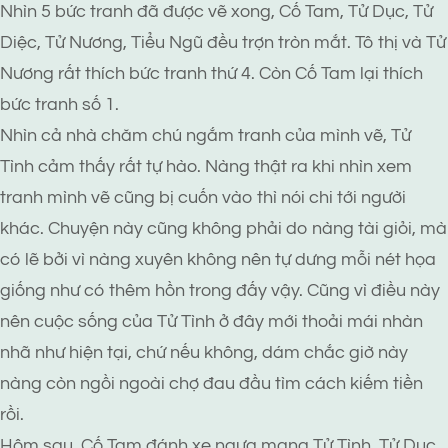
Nhìn 5 bức tranh đã được vẽ xong, Cố Tam, Tử Dục, Tử
Diệc, Tử Nương, Tiểu Ngũ đều trợn tròn mắt. Tô thị và Tử
Nương rất thích bức tranh thứ 4. Còn Cố Tam lại thích
bức tranh số 1.
Nhìn cả nhà chăm chú ngắm tranh của mình vẽ, Tử
Tình cảm thấy rất tự hào. Nàng thật ra khi nhìn xem
tranh mình vẽ cũng bị cuốn vào thì nói chi tới người
khác. Chuyện này cũng không phải do nàng tài giỏi, mà
có lẽ bởi vì nàng xuyên không nên tự dưng mỗi nét họa
giống như có thêm hồn trong đấy vậy. Cũng vì điều này
nên cuộc sống của Tử Tình ở đây mới thoải mái nhàn
nhã như hiện tại, chứ nếu không, dám chắc giờ này
nàng còn ngồi ngoài chợ đau đầu tìm cách kiếm tiền
rồi.
Hôm sau, Cố Tam đánh xe ngựa mang Tử Tình, Tử Dục,