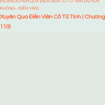
(HOÀN) XUYÊN QUA ĐIỀN VIÊN CỐ TỬ TÌNH [XUYÊN
KHÔNG - ĐIỀN VĂN]
Xuyên Qua Điền Viên Cố Tử Tình ( Chương
110)