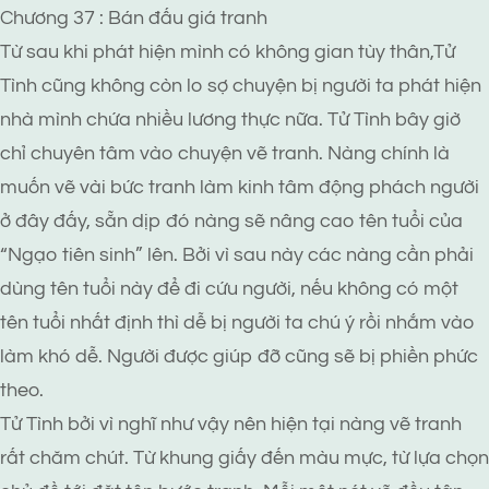
Chương 37 : Bán đấu giá tranh
Từ sau khi phát hiện mình có không gian tùy thân,Tử
Tình cũng không còn lo sợ chuyện bị người ta phát hiện
nhà mình chứa nhiều lương thực nữa. Tử Tình bây giờ
chỉ chuyên tâm vào chuyện vẽ tranh. Nàng chính là
muốn vẽ vài bức tranh làm kinh tâm động phách người
ở đây đấy, sẵn dịp đó nàng sẽ nâng cao tên tuổi của
“Ngạo tiên sinh” lên. Bởi vì sau này các nàng cần phải
dùng tên tuổi này để đi cứu người, nếu không có một
tên tuổi nhất định thì dễ bị người ta chú ý rồi nhắm vào
làm khó dễ. Người được giúp đỡ cũng sẽ bị phiền phức
theo.
Tử Tình bởi vì nghĩ như vậy nên hiện tại nàng vẽ tranh
rất chăm chút. Từ khung giấy đến màu mực, từ lựa chọn