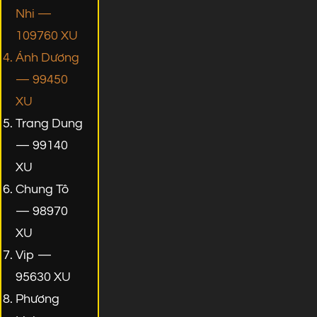
Nhi —
109760 XU
Ánh Dương
— 99450
XU
Trang Dung
— 99140
XU
Chung Tô
— 98970
XU
Vip —
95630 XU
Phương