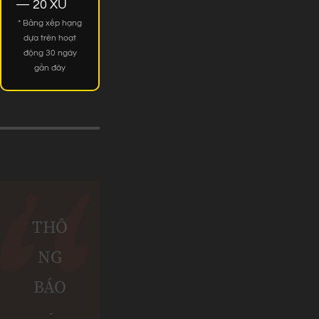
— 20 XU
* Bảng xếp hạng
dựa trên hoạt
động 30 ngày
gần đây
THÔ
NG
BÁO
-