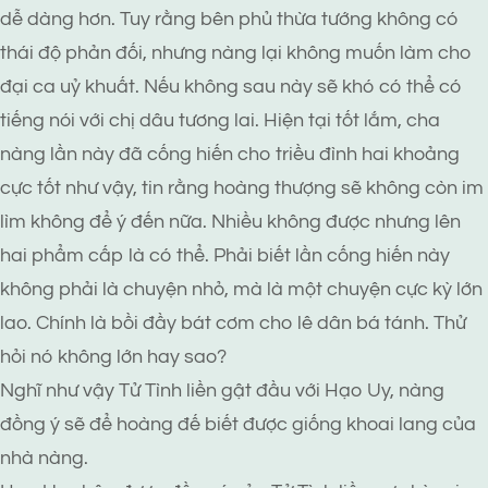
dễ dàng hơn. Tuy rằng bên phủ thừa tướng không có
thái độ phản đối, nhưng nàng lại không muốn làm cho
đại ca uỷ khuất. Nếu không sau này sẽ khó có thể có
tiếng nói với chị dâu tương lai. Hiện tại tốt lắm, cha
nàng lần này đã cống hiến cho triều đình hai khoảng
cực tốt như vậy, tin rằng hoàng thượng sẽ không còn im
lìm không để ý đến nữa. Nhiều không được nhưng lên
hai phẩm cấp là có thể. Phải biết lần cống hiến này
không phải là chuyện nhỏ, mà là một chuyện cực kỳ lớn
lao. Chính là bồi đầy bát cơm cho lê dân bá tánh. Thử
hỏi nó không lớn hay sao?
Nghĩ như vậy Tử Tình liền gật đầu với Hạo Uy, nàng
đồng ý sẽ để hoàng đế biết được giống khoai lang của
nhà nàng.