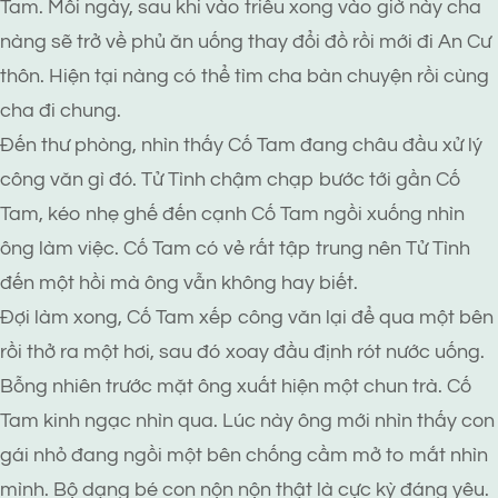
Tam. Mỗi ngày, sau khi vào triều xong vào giờ này cha
nàng sẽ trở về phủ ăn uống thay đổi đồ rồi mới đi An Cư
thôn. Hiện tại nàng có thể tìm cha bàn chuyện rồi cùng
cha đi chung.
Đến thư phòng, nhìn thấy Cố Tam đang châu đầu xử lý
công văn gì đó. Tử Tình chậm chạp bước tới gần Cố
Tam, kéo nhẹ ghế đến cạnh Cố Tam ngồi xuống nhìn
ông làm việc. Cố Tam có vẻ rất tập trung nên Tử Tình
đến một hồi mà ông vẫn không hay biết.
Đợi làm xong, Cố Tam xếp công văn lại để qua một bên
rồi thở ra một hơi, sau đó xoay đầu định rót nước uống.
Bỗng nhiên trước mặt ông xuất hiện một chun trà. Cố
Tam kinh ngạc nhìn qua. Lúc này ông mới nhìn thấy con
gái nhỏ đang ngồi một bên chống cầm mở to mắt nhìn
mình. Bộ dạng bé con nộn nộn thật là cực kỳ đáng yêu.