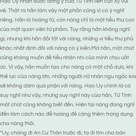
Hạo Uy nhận được đồng ý của Tử Tình liền cực kỳ vui
vẻ. Thật ra hắn làm vậy một phần cũng vì có ý nghĩ
riêng. Hắn là hoàng tử, còn nàng chỉ là một tiểu thư con
của một quan viên tứ phẩm. Tuy rằng hắn không nghĩ
gì, nhưng khi hắn đối tốt với nàng, những vị tiểu thư phủ
khác nhất định đối với nàng có ý kiến.Mà hắn, một chút
cũng không muốn để tiểu nhân nhi của mình chịu uất
ức. Vì vậy, hắn muốn tạo cho nàng có một chỗ dựa, khi
thế lực của nàng lớn, những người nữ nhân ngu ngốc kia
sẽ không dám quá phận với nàng. Hạo Uy chính là có
suy nghĩ như vậy, nhưng suy nghĩ này của hắn, Tử Tình
một chút cũng không biết đến. Hiện tại nàng đang nghĩ
đến làm cách nào để hoàng đế càng thêm trọng dụng
cha nàng thôi.
“Uy, chàng đi An Cư Thôn trước đi, ta đi tìm cha bàn