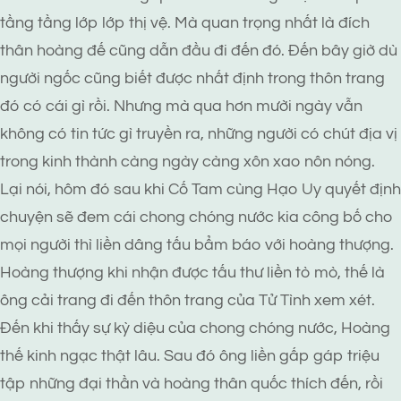
tầng tầng lớp lớp thị vệ. Mà quan trọng nhất là đích
thân hoàng đế cũng dẫn đầu đi đến đó. Đến bây giờ dù
người ngốc cũng biết được nhất định trong thôn trang
đó có cái gì rồi. Nhưng mà qua hơn mười ngày vẫn
không có tin tức gì truyền ra, những người có chút địa vị
trong kinh thành càng ngày càng xôn xao nôn nóng.
Lại nói, hôm đó sau khi Cố Tam cùng Hạo Uy quyết định
chuyện sẽ đem cái chong chóng nước kia công bố cho
mọi người thì liền dâng tấu bẩm báo với hoàng thượng.
Hoàng thượng khi nhận được tấu thư liền tò mò, thế là
ông cải trang đi đến thôn trang của Tử Tình xem xét.
Đến khi thấy sự kỳ diệu của chong chóng nước, Hoàng
thế kinh ngạc thật lâu. Sau đó ông liền gấp gáp triệu
tập những đại thần và hoàng thân quốc thích đến, rồi