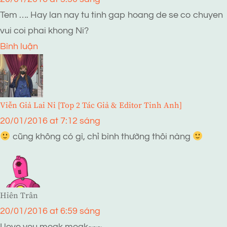
Tem …. Hay lan nay tu tinh gap hoang de se co chuyen
vui coi phai khong Ni?
Bình luận
Viễn Giả Lai Ni [Top 2 Tác Giả & Editor Tinh Anh]
20/01/2016 at 7:12 sáng
cũng không có gì, chỉ bình thường thôi nàng
Hiên Trân
20/01/2016 at 6:59 sáng
I love you moak moak~~~