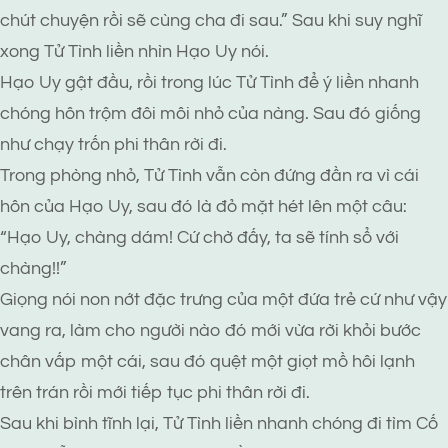
chút chuyện rồi sẽ cùng cha đi sau.” Sau khi suy nghĩ
xong Tử Tình liền nhìn Hạo Uy nói.
Hạo Uy gật đầu, rồi trong lúc Tử Tình để ý liền nhanh
chóng hôn trộm đôi môi nhỏ của nàng. Sau đó giống
như chạy trốn phi thân rời đi.
Trong phòng nhỏ, Tử Tình vẫn còn đứng đần ra vì cái
hôn của Hạo Uy, sau đó là đỏ mặt hét lên một câu:
“Hạo Uy, chàng dám! Cứ chờ đấy, ta sẽ tính sổ với
chàng!!”
Giọng nói non nớt đặc trưng của một đứa trẻ cứ như vậy
vang ra, làm cho người nào đó mới vừa rời khỏi bước
chân vấp một cái, sau đó quệt một giọt mồ hôi lạnh
trên trán rồi mới tiếp tục phi thân rời đi.
Sau khi bình tĩnh lại, Tử Tình liền nhanh chóng đi tìm Cố