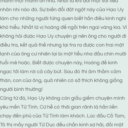
thành một mảnh ôn nhu. Nhất là khi đối mặt với tiểu
nhân nhi nào đó. Sự biến đổi đột ngột này của Hạo Uy
làm cho những người từng quen biết hắn điều kinh nghi
khó hiểu. Nhất là vị hoàng đế ngồi trên ngai vàng kia. Vì
không hỏi được Hạo Uy chuyện gì nên ông cho người đi
điều tra, kết quả thế nhưng lại tra ra được con trai mặt
lạnh của ông cư nhiên lại bị một tiểu nha đầu chín mười
tuổi mê hoặc. Biết được chuyện này, Hoàng đế kinh
ngạc tới làm rơi cả cây bút. Sau đó thì âm thầm cảm
thán, con của ông, quả nhiên có sở thích không giống
người bình thường!
Cũng từ đó, Hạo Uy không còn giấu giếm chuyện mình
yêu mến Tử Tình. Cứ hễ có thời gian rãnh là hắn liền
chạy đến phủ của Tử Tình làm khách. Lúc đầu Cố Tam,
Tô thị mấy người Tử Dục đều chấn kinh sợ hãi, đối mặt