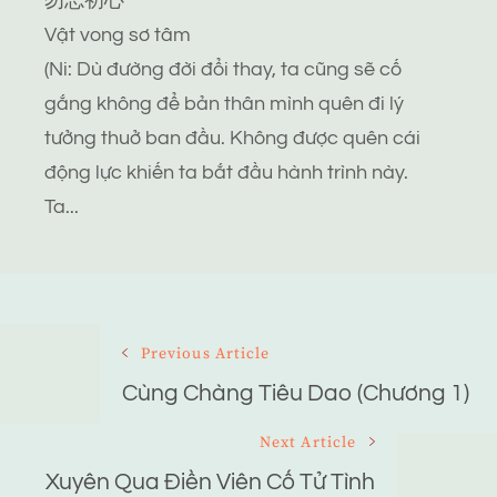
勿忘初心
Vật vong sơ tâm
(Ni: Dù đường đời đổi thay, ta cũng sẽ cố
gắng không để bản thân mình quên đi lý
tưởng thuở ban đầu. Không được quên cái
động lực khiến ta bắt đầu hành trình này.
Ta...
Post
Previous Article
Navigation
Cùng Chàng Tiêu Dao (Chương 1)
Next Article
Xuyên Qua Điền Viên Cố Tử Tình