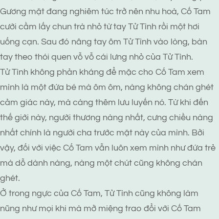
Gương mặt đang nghiêm túc trở nên nhu hoà, Cố Tam
cười cầm lấy chun trà nhỏ từ tay Tử Tình rồi một hơi
uống cạn. Sau đó nâng tay ôm Tử Tình vào lòng, bàn
tay theo thói quen vỗ vỗ cái lưng nhỏ của Tử Tình.
Tử Tình không phản kháng để mặc cho Cố Tam xem
mình là một đứa bé mà ôm ôm, nàng không chán ghét
cảm giác này, mà càng thêm lưu luyến nó. Từ khi đến
thế giới này, người thương nàng nhất, cưng chiều nàng
nhất chính là người cha trước mặt này của mình. Bởi
vậy, đối với việc Cố Tam vẫn luôn xem mình như đứa trẻ
mà dỗ dành nàng, nàng một chút cũng không chán
ghét.
Ở trong ngực của Cố Tam, Tử Tình cũng không làm
nũng như mọi khi mà mở miệng trao đổi với Cố Tam