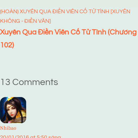
(HOÀN) XUYÊN QUA ĐIỀN VIÊN CỐ TỬ TÌNH [XUYÊN
KHÔNG - ĐIỀN VĂN]
Xuyên Qua Điền Viên Cố Tử Tình (Chương
102)
13 Comments
Nhibao
20/01/2016 at 5:50 sáng