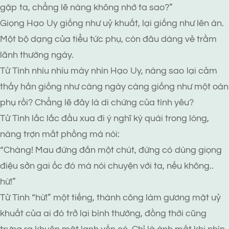
gặp ta, chẳng lẽ nàng không nhớ ta sao?”
Giọng Hạo Uy giống như uỷ khuất, lại giống như lên án.
Một bộ dạng của tiểu tức phụ, còn đâu dáng vẻ trầm
lãnh thường ngày.
Tử Tình nhíu nhíu mày nhìn Hạo Uy, nàng sao lại cảm
thấy hắn giống như càng ngày càng giống như một oán
phụ rồi? Chẳng lẽ đây là di chứng của tình yêu?
Tử Tình lắc lắc đầu xua đi ý nghĩ kỳ quái trong lòng,
nàng trợn mắt phồng má nói:
“Chàng! Mau đứng đắn một chút, đừng có dùng giọng
điệu sởn gai ốc đó mà nói chuyện với ta, nếu không..
hừ!”
Tử Tình “hừ!” một tiếng, thành công làm gương mặt uỷ
khuất của ai đó trở lại bình thường, đồng thời cũng