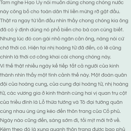
Tam nghe Hạo Uy nói muốn dùng chong chóng nước
này công bố cho toàn dân thì liền mừng rỡ gật đầu.
Thật ra ngay từ lần đầu nhìn thấy chong chóng kia ông
đã có ý định dùng nó phổ biến cho bà con cùng biết.
Nhưng lúc đó con gái nhỏ ngăn cản ông, nàng nói cứ
chờ thời cơ. Hiện tại nhị hoàng tử đã đến, có lẽ cũng
chính là thời cơ công khai cái chong chóng này.
Vì thế thật nhiều ngày kế tiếp tất cả người của kinh
thành nhìn thấy một tình cảnh thế này. Một đoàn quân
đội của hoàng cung, của cung đại hoàng tử, nhị hoàng
tử, các vương gia ở kinh thành cùng hai vị quan trụ cột
của triều đình là Lỗ thừa tướng và Tô đại tướng quân
cùng nhau ùng ùng kéo đến thôn trang của Cố phủ.
Ngày nào cũng đến, sáng sớm đi, tối mịt mới trở về.
Kèm theo đó là xung quanh thôn trang được bao phủ