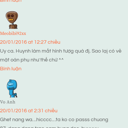
Bình luận
Meobibi92xx
20/01/2016 at 12:27 chiều
Uy ca. Huynh làm mất hình tượg quá đj. Sao lạj có vẻ
mặt oán phụ như thế chứ ^^
Bình luận
Vo Anh
20/01/2016 at 2:31 chiều
Ghet nang wa…hicccc…ta ko co passs chuong