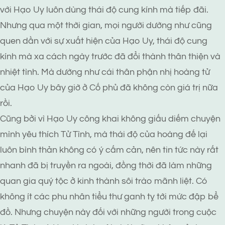
với Hạo Uy luôn dùng thái độ cung kính mà tiếp đãi.
Nhưng qua một thời gian, mọi người dường như cũng
quen dần với sự xuất hiện của Hạo Uy, thái độ cung
kính mà xa cách ngày trước đã đổi thành thân thiện và
nhiệt tình. Mà dường như cái thân phận nhị hoàng tử
của Hạo Uy bây giờ ở Cố phủ đã không còn giá trị nữa
rồi.
Cũng bởi vì Hạo Uy công khai không giấu diếm chuyện
mình yêu thích Tử Tình, mà thái độ của hoàng đế lại
luôn bình thản không có ý cấm cản, nên tin tức này rất
nhanh đã bị truyền ra ngoài, đồng thời đã làm những
quan gia quý tộc ở kinh thành sôi trào mãnh liệt. Có
không ít các phu nhân tiểu thư ganh tỵ tới mức đập bể
đồ. Nhưng chuyện này đối với những người trong cuộc