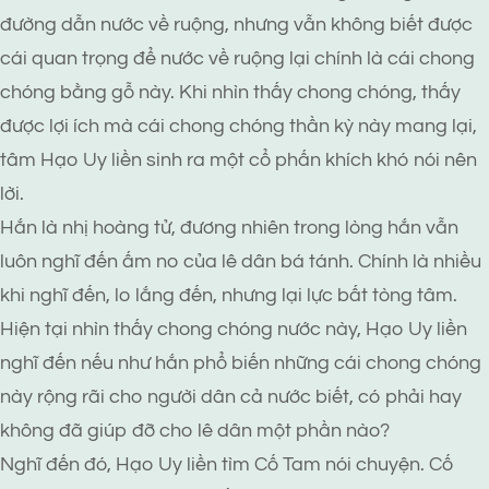
đường dẫn nước về ruộng, nhưng vẫn không biết được
cái quan trọng để nước về ruộng lại chính là cái chong
chóng bằng gỗ này. Khi nhìn thấy chong chóng, thấy
được lợi ích mà cái chong chóng thần kỳ này mang lại,
tâm Hạo Uy liền sinh ra một cổ phấn khích khó nói nên
lời.
Hắn là nhị hoàng tử, đương nhiên trong lòng hắn vẫn
luôn nghĩ đến ấm no của lê dân bá tánh. Chính là nhiều
khi nghĩ đến, lo lắng đến, nhưng lại lực bất tòng tâm.
Hiện tại nhìn thấy chong chóng nước này, Hạo Uy liền
nghĩ đến nếu như hắn phổ biến những cái chong chóng
này rộng rãi cho người dân cả nước biết, có phải hay
không đã giúp đỡ cho lê dân một phần nào?
Nghĩ đến đó, Hạo Uy liền tìm Cố Tam nói chuyện. Cố