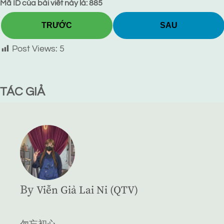
Mã ID của bài viết này là: 885
TRƯỚC
SAU
Post Views:
5
TÁC GIẢ
By
Viễn Giả Lai Ni (QTV)