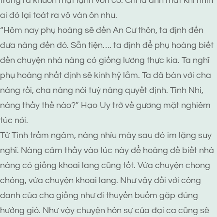
trưng ra khuôn mặt lạnh vốn có. Chỉ là ánh mắt khi nhìn
ai đó lại toát ra vô vàn ôn nhu.
“Hôm nay phụ hoàng sẽ đến An Cư thôn, ta định đến
đưa nàng đến đó. Sẵn tiện…. ta định để phụ hoàng biết
đến chuyện nhà nàng có giống lương thực kia. Ta nghĩ
phụ hoàng nhất định sẽ kinh hỷ lắm. Ta đã bàn với cha
nàng rồi, cha nàng nói tuỳ nàng quyết định. Tình Nhi,
nàng thấy thế nào?” Hạo Uy trở về gương mặt nghiêm
túc nói.
Tử Tình trầm ngâm, nàng nhíu mày sau đó im lặng suy
nghĩ. Nàng cảm thấy vào lúc này để hoàng đế biết nhà
nàng có giống khoai lang cũng tốt. Vừa chuyện chong
chóng, vừa chuyện khoai lang. Như vậy đối với công
danh của cha giống như đi thuyền buồm gặp đúng
hướng gió. Như vậy chuyện hôn sự của đại ca cũng sẽ