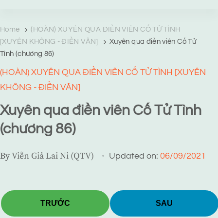
TRANG TRUYỆN MẠNG
Web truyện độc quyền của Viễn Giả Lai Ni
Home
(HOÀN) XUYÊN QUA ĐIỀN VIÊN CỐ TỬ TÌNH
[XUYÊN KHÔNG - ĐIỀN VĂN]
Xuyên qua điền viên Cố Tử
Tình (chương 86)
(HOÀN) XUYÊN QUA ĐIỀN VIÊN CỐ TỬ TÌNH [XUYÊN
KHÔNG - ĐIỀN VĂN]
Xuyên qua điền viên Cố Tử Tình
(chương 86)
By
Viễn Giả Lai Ni (QTV)
Updated on:
06/09/2021
TRƯỚC
SAU