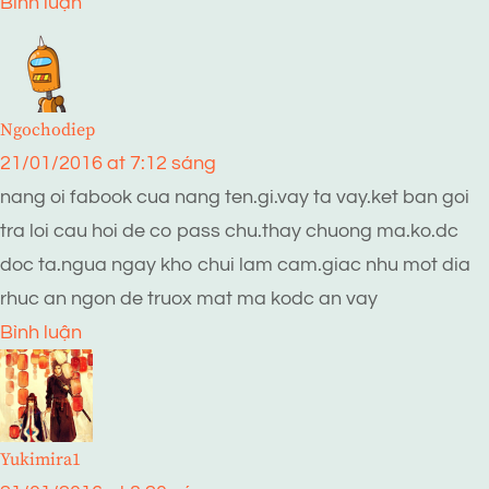
Bình luận
Ngochodiep
21/01/2016 at 7:12 sáng
nang oi fabook cua nang ten.gi.vay ta vay.ket ban goi
tra loi cau hoi de co pass chu.thay chuong ma.ko.dc
doc ta.ngua ngay kho chui lam cam.giac nhu mot dia
rhuc an ngon de truox mat ma kodc an vay
Bình luận
Yukimira1