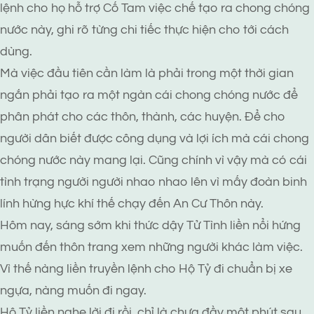
lệnh cho họ hỗ trợ Cố Tam việc chế tạo ra chong chóng
nước này, ghi rõ từng chi tiếc thực hiện cho tới cách
dùng.
Mà việc đầu tiên cần làm là phải trong một thời gian
ngắn phải tạo ra một ngàn cái chong chóng nước để
phân phát cho các thôn, thành, các huyện. Để cho
người dân biết được công dụng và lợi ích mà cái chong
chóng nước này mang lại. Cũng chính vì vậy mà có cái
tình trạng người người nhao nhao lên vì mấy đoàn binh
lính hừng hực khí thế chạy đến An Cư Thôn này.
Hôm nay, sáng sớm khi thức dậy Tử Tình liền nổi hứng
muốn đến thôn trang xem những người khác làm việc.
Vì thế nàng liền truyền lệnh cho Hộ Tỷ đi chuẩn bị xe
ngựa, nàng muốn đi ngay.
Hộ Tỷ liền nghe lời đi rồi, chỉ là chưa đầy một phút sau