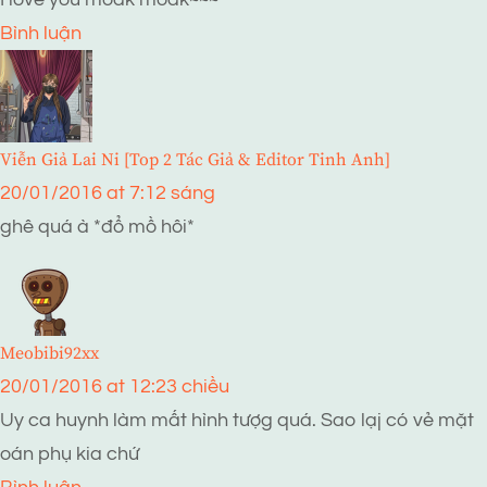
Bình luận
Viễn Giả Lai Ni [Top 2 Tác Giả & Editor Tinh Anh]
20/01/2016 at 7:12 sáng
ghê quá à *đổ mồ hôi*
Meobibi92xx
20/01/2016 at 12:23 chiều
Uy ca huynh làm mất hình tượg quá. Sao lạj có vẻ mặt
oán phụ kia chứ