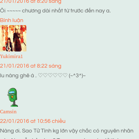
21/01/2016 at 8:20 sáng
Ôi ~~~~~ chương dài nhất từ trước đến nay a.
Bình luận
Yukimira1
21/01/2016 at 8:22 sáng
Iu nàng ghê á . ♡♡♡♡♡♡ (~^3^)~
Camsin
22/01/2016 at 10:56 chiều
Nàng ơi. Sao Tử Tình kg lớn vậy chắc có nguyên nhân