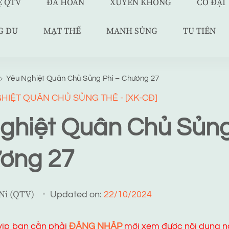
Ệ QTV
ĐÃ HOÀN
XUYÊN KHÔNG
CỔ ĐẠI
G DU
MẠT THẾ
MANH SỦNG
TU TIÊN
Yêu Nghiệt Quân Chủ Sủng Phi – Chương 27
HIỆT QUÂN CHỦ SỦNG THÊ - [XK-CĐ]
ghiệt Quân Chủ Sủng
ơng 27
 Ni (QTV)
Updated on:
22/10/2024
 vip bạn cần phải
ĐĂNG NHẬP
mới xem được nội dung n