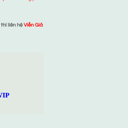
hì liên hệ
Viễn Giả
VIP