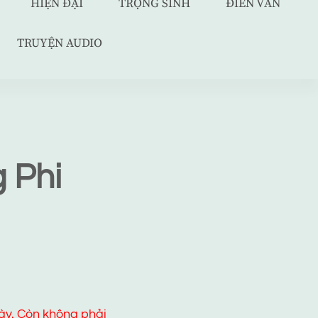
HIỆN ĐẠI
TRỌNG SINH
ĐIỀN VĂN
TRUYỆN AUDIO
 Phi
ày. Còn không phải