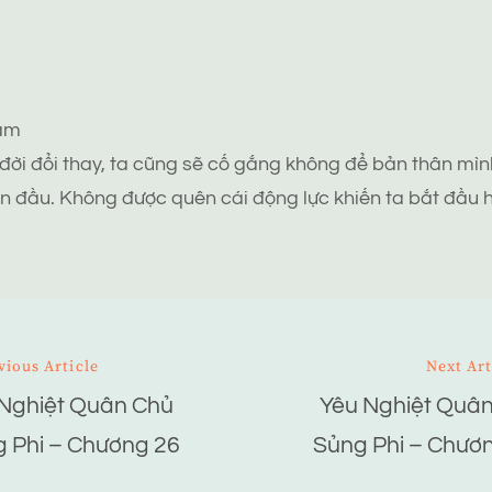
tâm
 đời đổi thay, ta cũng sẽ cố gắng không để bản thân mình
n đầu. Không được quên cái động lực khiến ta bắt đầu h
vious Article
Next Art
Nghiệt Quân Chủ
Yêu Nghiệt Quâ
ion
 Phi – Chương 26
Sủng Phi – Chươ