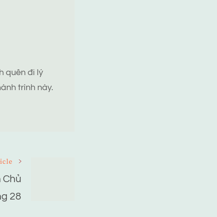
 quên đi lý
ành trình này.
icle
n Chủ
ng 28