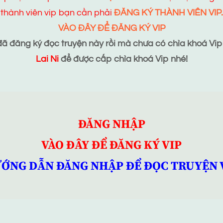
thành viên vip bạn cần phải
ĐĂNG KÝ THÀNH VIÊN VIP.
VÀO ĐÂY ĐỂ ĐĂNG KÝ VIP
 đăng ký đọc truyện này rồi mà chưa có chìa khoá Vip t
Lai Ni
để được cấp chìa khoá Vip nhé!
ĐĂNG NHẬP
VÀO ĐÂY ĐỂ ĐĂNG KÝ VIP
ỚNG DẪN ĐĂNG NHẬP ĐỂ ĐỌC TRUYỆN 