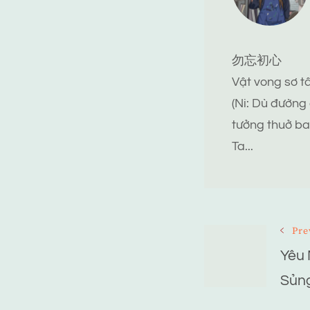
勿忘初心
Vật vong sơ 
(Ni: Dù đường
tưởng thuở ba
Ta...
Post
Pre
Yêu 
Navigat
Sủng