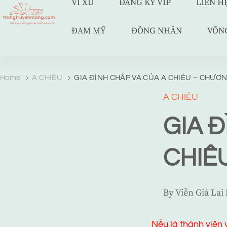
VÍ XU
ĐĂNG KÝ VIP
LIÊN H
ĐAM MỸ
ĐỒNG NHÂN
VÕN
TRANG TRUYỆN MẠNG
Web truyện độc quyền của Viễn Giả Lai Ni
Home
A CHIÊU
GIA ĐÌNH CHẤP VÁ CỦA A CHIÊU – CHƯƠN
A CHIÊU
GIA 
CHIÊ
By
Viễn Giả Lai
Nếu là thành viên