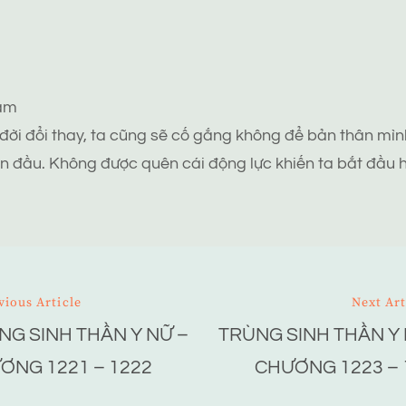
tâm
 đời đổi thay, ta cũng sẽ cố gắng không để bản thân mình
n đầu. Không được quên cái động lực khiến ta bắt đầu h
vious Article
Next Art
NG SINH THẦN Y NỮ –
TRÙNG SINH THẦN Y 
ion
ƠNG 1221 – 1222
CHƯƠNG 1223 – 