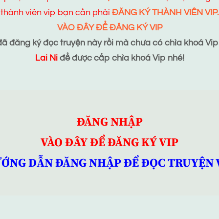
thành viên vip bạn cần phải
ĐĂNG KÝ THÀNH VIÊN VIP.
VÀO ĐÂY ĐỂ ĐĂNG KÝ VIP
 đăng ký đọc truyện này rồi mà chưa có chìa khoá Vip t
Lai Ni
để được cấp chìa khoá Vip nhé!
ĐĂNG NHẬP
VÀO ĐÂY ĐỂ ĐĂNG KÝ VIP
ỚNG DẪN ĐĂNG NHẬP ĐỂ ĐỌC TRUYỆN 