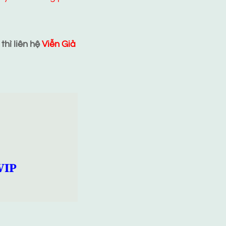
hì liên hệ
Viễn Giả
VIP