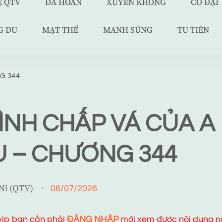
Ệ QTV
ĐÃ HOÀN
XUYÊN KHÔNG
CỔ ĐẠI
G DU
MẠT THẾ
MANH SỦNG
TU TIÊN
G 344
ĐÌNH CHẤP VÁ CỦA A
U – CHƯƠNG 344
 Ni (QTV)
06/07/2026
 vip bạn cần phải
ĐĂNG NHẬP
mới xem được nội dung n