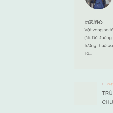
勿忘初心
Vật vong sơ 
(Ni: Dù đường
tưởng thuở ba
Ta...
Post
Pre
TRÙ
Navigat
CHƯ