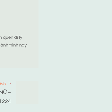
 quên đi lý
ành trình này.
icle
NỮ –
1224