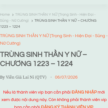
TRANG TRUYỆN MẠNG
Web truyện độc quyền của Viễn Giả Lai Ni
Home
TRÙNG SINH THẦN Y NỮ [Trọng Sinh - Hiện Đại -
Sủng - Nữ Cường)
TRÙNG SINH THẦN Y NỮ – CHƯƠNG
1223 – 1224
TRÙNG SINH THẦN Y NỮ [Trọng Sinh - Hiện Đại - Sủng -
Nữ Cường)
TRÙNG SINH THẦN Y NỮ –
CHƯƠNG 1223 – 1224
By
Viễn Giả Lai Ni (QTV)
06/07/2026
Nếu là thành viên vip bạn cần phải
ĐĂNG NHẬP
mới
xem được nội dung này. Còn không phải thành viên vip
bạn cần phải
ĐĂNG KÝ THÀNH VIÊN VIP.