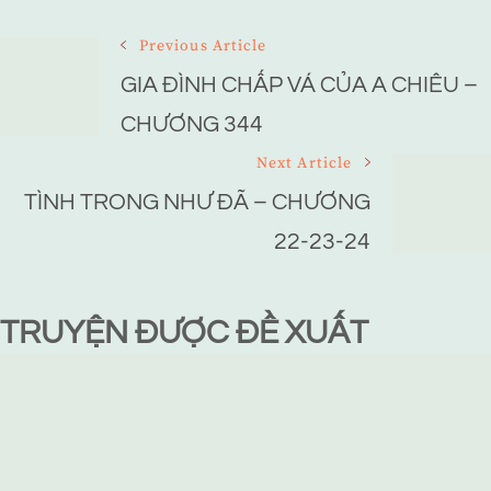
Post
Previous Article
Navigation
GIA ĐÌNH CHẤP VÁ CỦA A CHIÊU –
CHƯƠNG 344
Next Article
TÌNH TRONG NHƯ ĐÃ – CHƯƠNG
22-23-24
TRUYỆN ĐƯỢC ĐỀ XUẤT