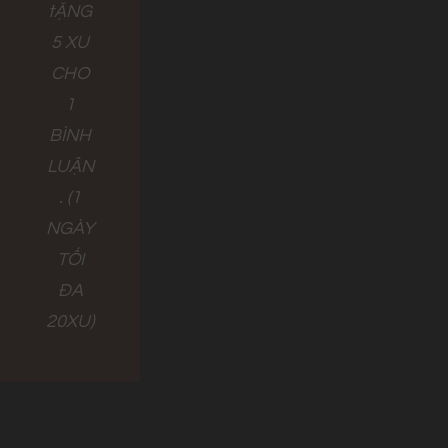
tẶNG
5 XU
CHO
1
BÌNH
LUẬN
. (1
NGÀY
TỐI
ĐA
20XU)