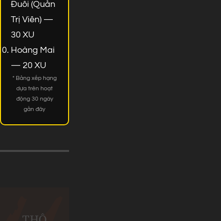
Đuôi (Quản
Trị Viên) —
30 XU
Hoàng Mai
— 20 XU
* Bảng xếp hạng
dựa trên hoạt
động 30 ngày
gần đây
THÔ