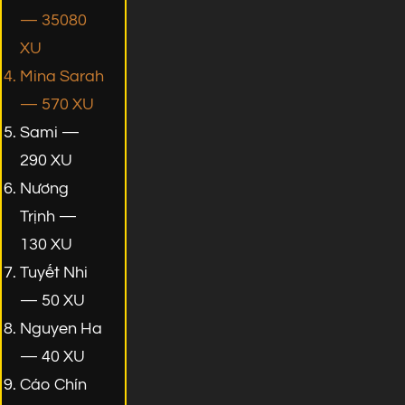
— 35080
XU
Mina Sarah
— 570 XU
Sami —
290 XU
Nương
Trịnh —
130 XU
Tuyết Nhi
— 50 XU
Nguyen Ha
— 40 XU
Cáo Chín