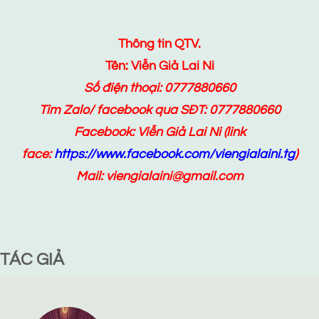
Thông tin QTV.
Tên: Viễn Giả Lai Ni
Số điện thoại: 0777880660
Tìm Zalo/ facebook qua SĐT: 0777880660
Facebook:
Viễn Giả Lai Ni
(link
face:
https://www.facebook.com/viengialaini.tg
)
Mail: viengialaini@gmail.com
TÁC GIẢ