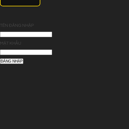
TÊN ĐĂNG NHẬP
MẬT KHẨU