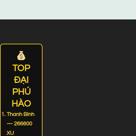
TOP
ĐẠI
PHÚ
HÀO
Thanh Bình
— 266600
XU