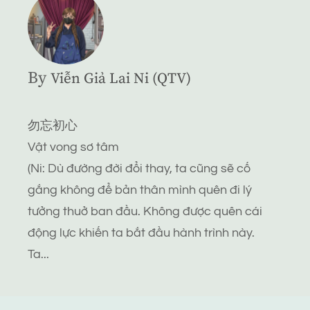
By
Viễn Giả Lai Ni (QTV)
勿忘初心
Vật vong sơ tâm
(Ni: Dù đường đời đổi thay, ta cũng sẽ cố
gắng không để bản thân mình quên đi lý
tưởng thuở ban đầu. Không được quên cái
động lực khiến ta bắt đầu hành trình này.
Ta...