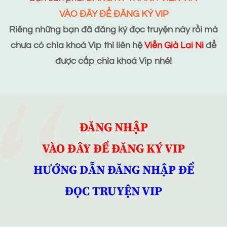
VÀO ĐÂY ĐỂ ĐĂNG KÝ VIP
Riêng những bạn đã đăng ký đọc truyện này rồi mà
chưa có chìa khoá Vip thì liên hệ
Viễn Giả Lai Ni
để
được cấp chìa khoá Vip nhé!
ĐĂNG NHẬP
VÀO ĐÂY ĐỂ ĐĂNG KÝ VIP
HƯỚNG DẪN ĐĂNG NHẬP ĐỂ
ĐỌC TRUYỆN VIP