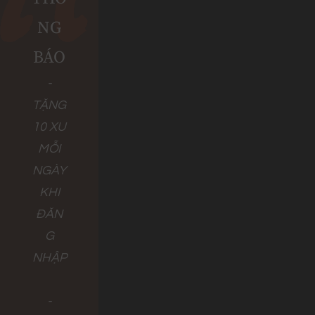
NG
BÁO
-
TẶNG
10 XU
MỖI
NGÀY
KHI
ĐĂN
G
NHẬP
-