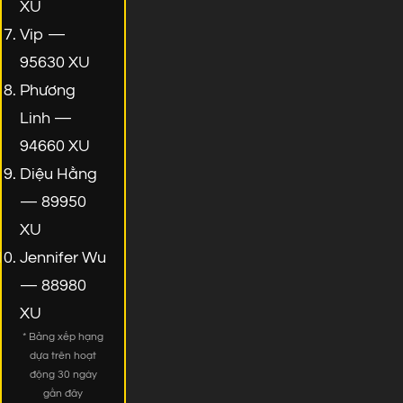
XU
Vip —
95630 XU
Phương
Linh —
94660 XU
Diệu Hằng
— 89950
XU
Jennifer Wu
— 88980
XU
* Bảng xếp hạng
dựa trên hoạt
động 30 ngày
gần đây