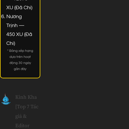
XU (Đã Chi)
Nương
Trịnh —
450 XU (Đã
Chi)
* Bảng xếp hạng
dựa trên hoạt
động 30 ngày
gần đây
Kinh Kha
[Top 7 Tác
giả &
Editor