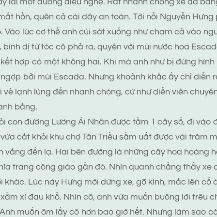
tay lái một đường điệu nghệ. Rất nhanh chóng xe đã ba
ất hồn, quên cả cài dây an toàn. Tới nỗi Nguyễn Hưng 
. Vào lúc cơ thể anh cúi sát xuống như chạm cả vào ngườ
, bình dị từ tóc cô phả ra, quyện với mùi nước hoa Esca
 kết hợp có một không hai. Khi mà anh như bị đứng hình b
 ngợp bởi mùi Escada. Nhưng khoảnh khắc ấy chỉ diễn r
i vẻ lạnh lùng đến nhanh chóng, cứ như diễn viên chuyên
anh bằng.
khỏi con đường Lương Ái Nhân được tầm 1 cây số, đi vào 
 vừa cắt khỏi khu chợ Tân Triều sầm uất được vài trăm m
h vắng đến lạ. Hai bên đường là những cây hoa hoàng h
hĩa trang công giáo gần đó. Nhìn quanh chẳng thấy xe cộ
ới khác. Lúc này Hưng mới dừng xe, gỡ kính, mắc lên cổ 
xầm xì đau khổ. Nhìn cô, anh vừa muốn buông lời trêu 
. Anh muốn ôm lấy cô hơn bao giờ hết. Nhưng làm sao c