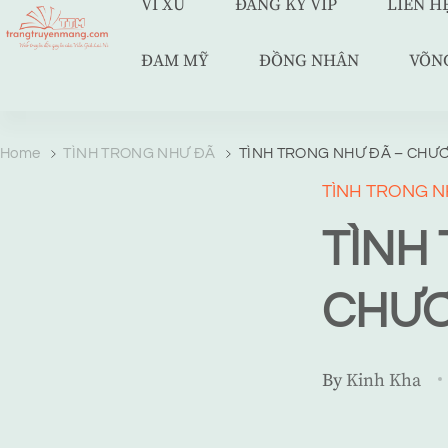
VÍ XU
ĐĂNG KÝ VIP
LIÊN H
ĐAM MỸ
ĐỒNG NHÂN
VÕN
TRANG TRUYỆN MẠNG
Web truyện độc quyền của Viễn Giả Lai Ni
Home
TÌNH TRONG NHƯ ĐÃ
TÌNH TRONG NHƯ ĐÃ – CHƯƠ
TÌNH TRONG N
TÌNH
CHƯƠ
By
Kinh Kha