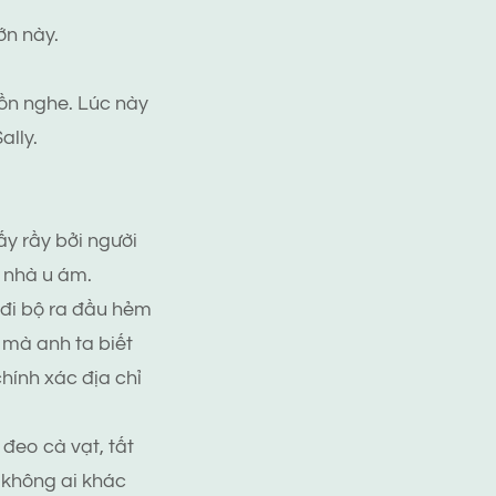
ớn này.
uồn nghe. Lúc này
ally.
ấy rầy bởi người
 nhà u ám.
 đi bộ ra đầu hẻm
 mà anh ta biết
hính xác địa chỉ
 đeo cà vạt, tất
 không ai khác