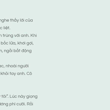
ghe thấy lời của
liệt.
trùng với anh. Khi
ốc lửa, khơi gợi,
, ngồi bất động
c, nhoài người
 khỏi tay anh. Cô
 tôi”. Lúc này giọng
ơng phì cười. Rồi