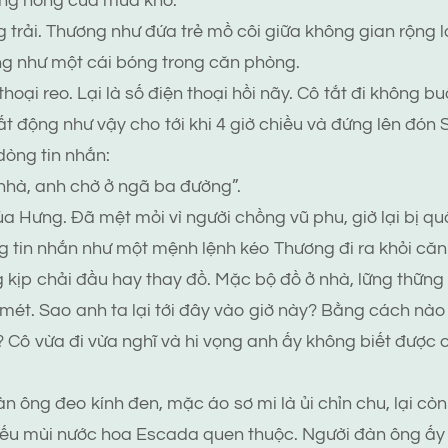
ắng nóng của mùa khô.
 trải. Thương như đứa trẻ mồ côi giữa không gian rộng l
ng như một cái bóng trong căn phòng.
oại reo. Lại là số điện thoại hồi nãy. Cô tắt đi không b
 động như vậy cho tới khi 4 giờ chiều và đứng lên đón S
dòng tin nhắn:
 nhà, anh chờ ở ngã ba đường”.
của Hưng. Đã mệt mỏi vì người chồng vũ phu, giờ lại bị qu
 tin nhắn như một mệnh lệnh kéo Thương đi ra khỏi căn
 kịp chải đầu hay thay đồ. Mặc bộ đồ ở nhà, lững thững
mét. Sao anh ta lại tới đây vào giờ này? Bằng cách nào
 Cô vừa đi vừa nghĩ và hi vọng anh ấy không biết được c
n ông đeo kính đen, mặc áo sơ mi là ủi chỉn chu, lại còn
iếu mùi nước hoa Escada quen thuộc. Người đàn ông ấy