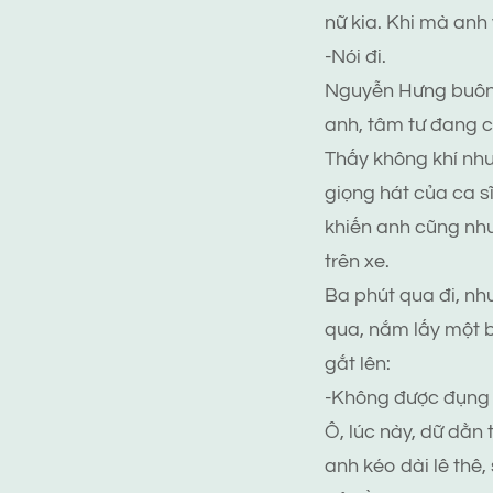
nữ kia. Khi mà anh
-Nói đi.
Nguyễn Hưng buông
anh, tâm tư đang c
Thấy không khí như
giọng hát của ca s
khiến anh cũng nh
trên xe.
Ba phút qua đi, nh
qua, nắm lấy một bà
gắt lên:
-Không được đụng v
Ô, lúc này, dữ dằn 
anh kéo dài lê thê