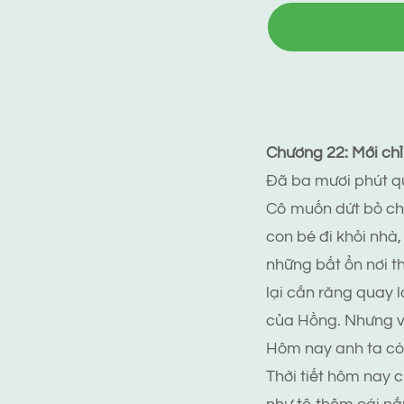
Chương 22: Mới chỉ
Đã ba mươi phút qu
Cô muốn dứt bỏ chi
con bé đi khỏi nhà,
những bất ổn nơi t
lại cắn răng quay l
của Hồng. Nhưng v
Hôm nay anh ta cò
Thời tiết hôm nay 