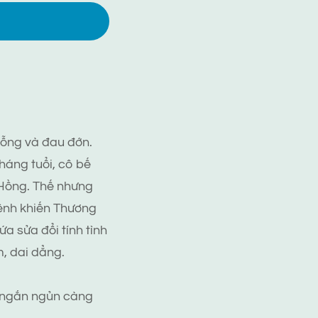
rỗng và đau đớn.
háng tuổi, cô bế
n Hồng. Thế nhưng
bênh khiến Thương
a sửa đổi tính tình
, dai dẳng.
c ngắn ngủn càng