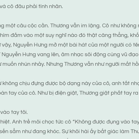
 và cô đâu phải tình nhân.
 một câu cộc cằn. Thương vẫn im lặng. Cô như không n
hìm đắm vào một suy nghĩ nào đó thật căng thẳng, khốc 
 vậy, Nguyễn Hưng mở một bài hát của một người có tên 
ĩ Nguyễn Hưng vang lên, âm nhạc sôi động cùng vũ đạo b
ư muốn nhún nhảy. Nhưng Thương vẫn như người mất hồn
ư không chịu đựng được bộ dạng này của cô, anh tắt nhạ
n tay của cô. Như bị điện giật, Thương giật phắt tay ra
ào tay tôi.
thiệt. Anh trề môi chọc tức cô “Không được đụng vào tay
, sến sẩm như đang khóc. Sự khôi hài ấy bất giác làm Thư