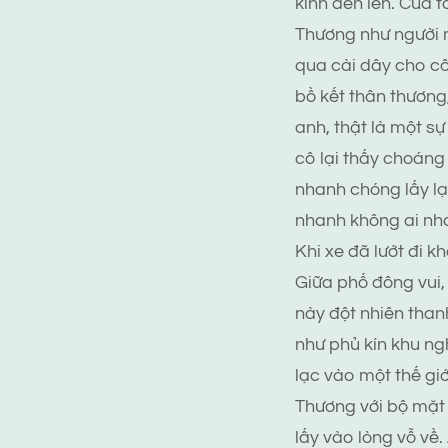
kính đen lên. Cua 
Thương như người m
qua cài dây cho cô
bồ kết thân thương
anh, thật là một sự
cô lại thấy choáng
nhanh chóng lấy lạ
nhanh không ai nh
Khi xe đã lướt đi 
Giữa phố đông vui,
này đột nhiên than
như phủ kín khu ng
lạc vào một thế gi
Thương với bộ mặt 
lấy vào lòng vỗ về