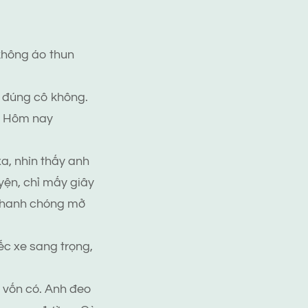
không áo thun
ó đúng cô không.
g. Hôm nay
xa, nhìn thấy anh
yện, chỉ mấy giây
 nhanh chóng mở
ếc xe sang trọng,
g vốn có. Anh đeo