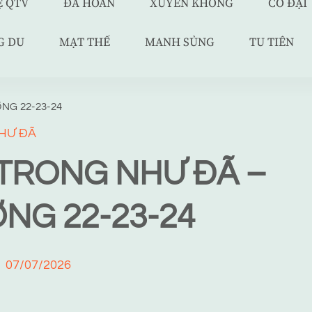
Ệ QTV
ĐÃ HOÀN
XUYÊN KHÔNG
CỔ ĐẠI
G DU
MẠT THẾ
MANH SỦNG
TU TIÊN
NG 22-23-24
HƯ ĐÃ
 TRONG NHƯ ĐÃ –
NG 22-23-24
07/07/2026