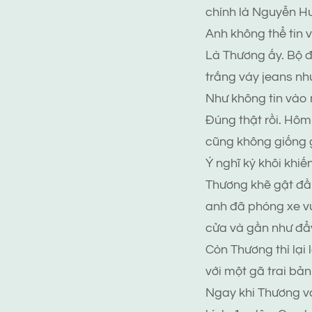
chính là Nguyễn H
Anh không thể tin 
Là Thương ấy. Bộ 
trắng váy jeans nh
Như không tin vào 
Đúng thật rồi. Hôm
cũng không giống g
Ý nghĩ kỳ khôi khiế
Thương khẽ gật đầu
anh đã phóng xe v
cửa và gần như đẩy
Còn Thương thì lại 
với một gã trai bản
Ngay khi Thương và