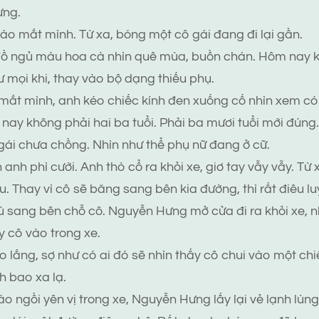
ưng.
vào mắt mình. Từ xa, bóng một cô gái đang đi lại gần.
đồ ngủ màu hoa cà nhìn quê mùa, buồn chán. Hôm nay 
ư mọi khi, thay vào bộ dạng thiếu phụ.
mắt mình, anh kéo chiếc kính đen xuống cố nhìn xem c
 nay không phải hai ba tuổi. Phải ba mươi tuổi mới đún
ái chưa chồng. Nhìn như thể phụ nữ đang ở cữ.
n anh phì cười. Anh thò cổ ra khỏi xe, giơ tay vẫy vẫy. Từ 
. Thay vì cô sẽ băng sang bên kia đường, thì rất điêu lu
ù sang bên chỗ cô. Nguyễn Hưng mở cửa đi ra khỏi xe,
 cô vào trong xe.
lo lắng, sợ như có ai đó sẽ nhìn thấy cô chui vào một chi
h bao xa lạ.
o ngồi yên vị trong xe, Nguyễn Hưng lấy lại vẻ lạnh lùn