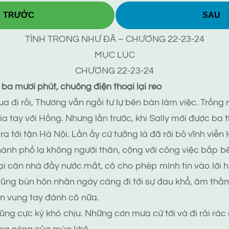
TRƯỚC
SAU
TÌNH TRONG NHƯ ĐÃ – CHƯƠNG 22-23-24
MỤC LỤC
CHƯƠNG 22-23-24
 ba mươi phút, chuông điện thoại lại reo
a đi rồi, Thương vẫn ngồi tư lự bên bàn làm việc. Trống 
a tay với Hồng. Nhưng lần trước, khi Sally mới được ba t
 ra tới tận Hà Nội. Lần ấy cứ tưởng là đã rời bỏ vĩnh viễ
hành phố lạ không người thân, cộng với công việc bấp 
ại căn nhà đầy nước mắt, cô cho phép mình tin vào lời hứ
ũng bùn hôn nhân ngày càng đi tới sự đau khổ, âm thầm
n vung tay đánh cô nữa.
cũng cực kỳ khó chịu. Những cơn mưa cứ tới và đi rải rá