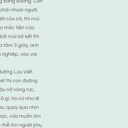
ng sang đường. Còn
phải nhoài người
i của cô, thì mùi
da mắc tiền của
ởi mùi bồ kết thì
a tầm 3 giây, anh
 nghiệp, vào vai
đường Lưu Viết.
ét thì con đường
ậu nở vàng rực,
 gì, họ cứ như đi
áo, quay qua nhìn
chọc, vừa muốn ôm
ó thể ôm người phụ