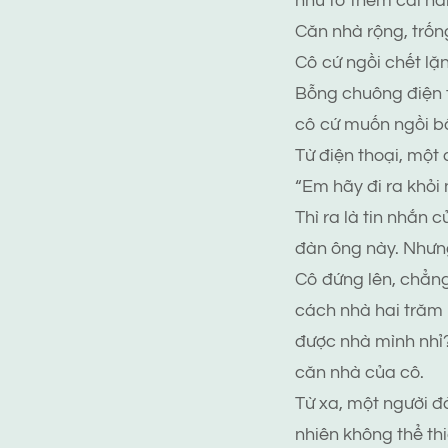
như tô thêm cái n
Căn nhà rộng, trống
Cô cứ ngồi chết lặ
Bỗng chuông điện th
cô cứ muốn ngồi bất
Từ điện thoại, một 
“Em hãy đi ra khỏi
Thì ra là tin nhắn 
đàn ông này. Nhưng
Cô đứng lên, chẳng
cách nhà hai trăm 
được nhà mình nhỉ?
căn nhà của cô.
Từ xa, một người đà
nhiên không thể th