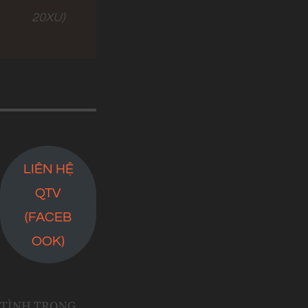
20XU)
LIÊN HỆ
QTV
(FACEB
OOK)
TÌNH TRONG