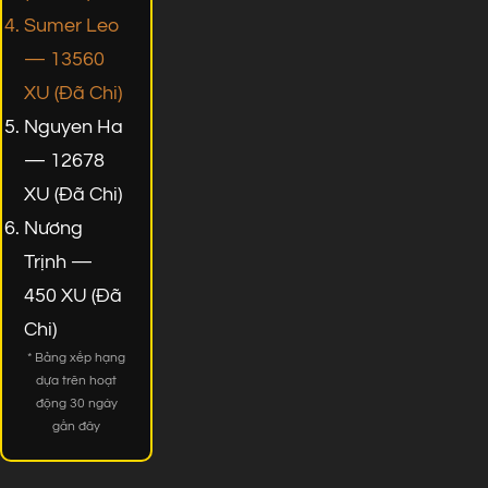
Sumer Leo
— 13560
XU (Đã Chi)
Nguyen Ha
— 12678
XU (Đã Chi)
Nương
Trịnh —
450 XU (Đã
Chi)
* Bảng xếp hạng
dựa trên hoạt
động 30 ngày
gần đây