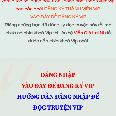
xem được nội dung này. Còn không phải thành viên vip
bạn cần phải
ĐĂNG KÝ THÀNH VIÊN VIP.
VÀO ĐÂY ĐỂ ĐĂNG KÝ VIP
Riêng những bạn đã đăng ký đọc truyện này rồi mà
chưa có chìa khoá Vip thì liên hệ
Viễn Giả Lai Ni
để
được cấp chìa khoá Vip nhé!
ĐĂNG NHẬP
VÀO ĐÂY ĐỂ ĐĂNG KÝ VIP
HƯỚNG DẪN ĐĂNG NHẬP ĐỂ
ĐỌC TRUYỆN VIP