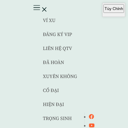
Tùy Chỉnh
VÍ XU
ĐĂNG KÝ VIP
LIÊN HỆ QTV
ĐÃ HOÀN
XUYÊN KHÔNG
CỔ ĐẠI
HIỆN ĐẠI
TRỌNG SINH