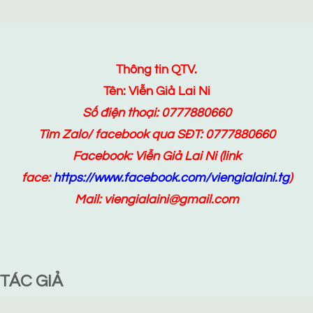
Thông tin QTV.
Tên: Viễn Giả Lai Ni
Số điện thoại: 0777880660
Tìm Zalo/ facebook qua SĐT: 0777880660
Facebook:
Viễn Giả Lai Ni
(link
face:
https://www.facebook.com/viengialaini.tg
)
Mail: viengialaini@gmail.com
TÁC GIẢ