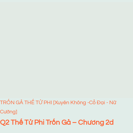
TRỐN GẢ THẾ TỬ PHI [Xuyên Không -Cổ Đại - Nữ
Cường]
Q2 Thế Tử Phi Trốn Gả – Chương 2d