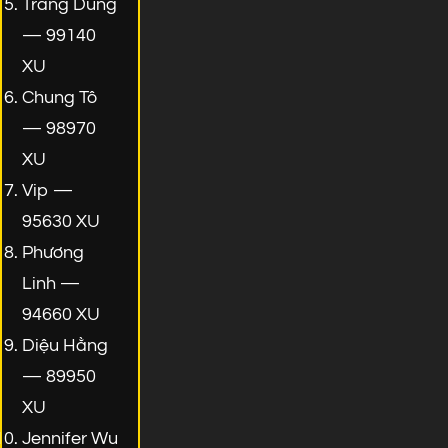
Trang Dung
— 99140
XU
Chung Tô
— 98970
XU
Vip —
95630 XU
Phương
Linh —
94660 XU
Diệu Hằng
— 89950
XU
Jennifer Wu