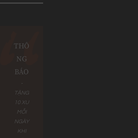
THÔ
NG
BÁO
-
TẶNG
10 XU
MỖI
NGÀY
KHI