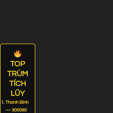
TOP
TRÙM
TÍCH
LŨY
Thanh Bình
— 300080