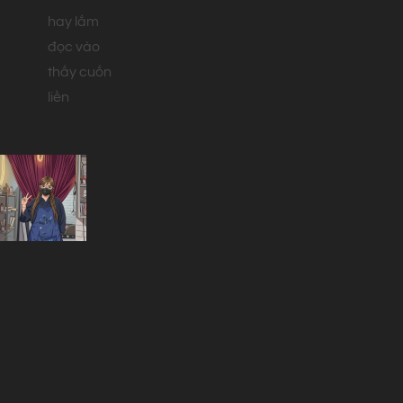
hay lắm
đọc vào
thấy cuốn
liền