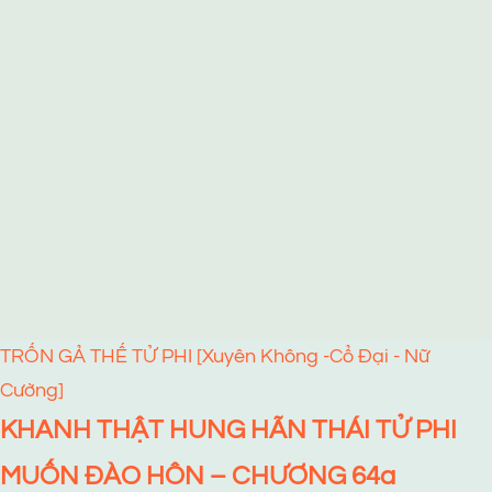
TRỐN GẢ THẾ TỬ PHI [Xuyên Không -Cổ Đại - Nữ
Cường]
KHANH THẬT HUNG HÃN THÁI TỬ PHI
MUỐN ĐÀO HÔN – CHƯƠNG 64a