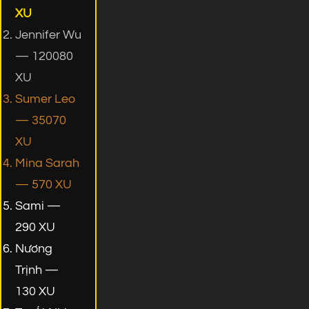
XU
Jennifer Wu
— 120080
XU
Sumer Leo
— 35070
XU
Mina Sarah
— 570 XU
Sami —
290 XU
Nương
Trịnh —
130 XU