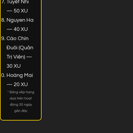
Tuyết Nhi
— 50 XU
Nguyen Ha
— 40 XU
Cáo Chín
Đuôi (Quản
Trị Viên) —
30 XU
Hoàng Mai
— 20 XU
* Bảng xếp hạng
dựa trên hoạt
động 30 ngày
gần đây