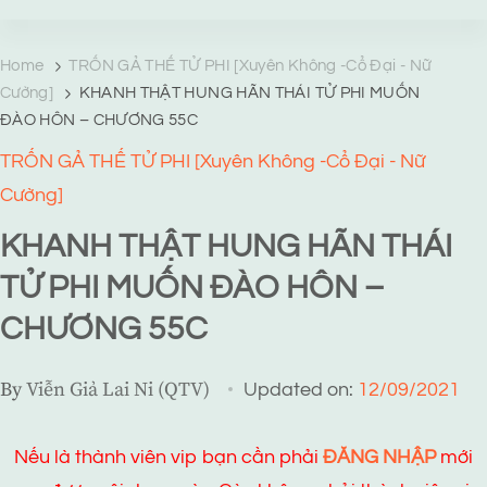
TRANG TRUYỆN MẠNG
Web truyện độc quyền của Viễn Giả Lai Ni
Home
TRỐN GẢ THẾ TỬ PHI [Xuyên Không -Cổ Đại - Nữ
Cường]
KHANH THẬT HUNG HÃN THÁI TỬ PHI MUỐN
ĐÀO HÔN – CHƯƠNG 55C
TRỐN GẢ THẾ TỬ PHI [Xuyên Không -Cổ Đại - Nữ
Cường]
KHANH THẬT HUNG HÃN THÁI
TỬ PHI MUỐN ĐÀO HÔN –
CHƯƠNG 55C
By
Viễn Giả Lai Ni (QTV)
Updated on:
12/09/2021
Nếu là thành viên vip bạn cần phải
ĐĂNG NHẬP
mới