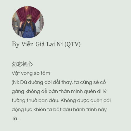
By
Viễn Giả Lai Ni (QTV)
勿忘初心
Vật vong sơ tâm
(Ni: Dù đường đời đổi thay, ta cũng sẽ cố
gắng không để bản thân mình quên đi lý
tưởng thuở ban đầu. Không được quên cái
động lực khiến ta bắt đầu hành trình này.
Ta...