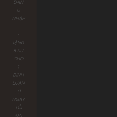
ĐĂN
G
NHẬP
-
tẶNG
5 XU
CHO
1
BÌNH
LUẬN
. (1
NGÀY
TỐI
ĐA