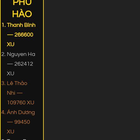
PHÚ
HÀO
Thanh Bình
— 266600
XU
Nguyen Ha
— 262412
XU
Lê Thảo
Nhi —
109760 XU
Ánh Dương
— 99450
XU