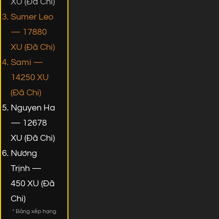
XU (Đã Chi)
Sumer Leo
— 17880
XU (Đã Chi)
Sami —
14250 XU
(Đã Chi)
Nguyen Ha
— 12678
XU (Đã Chi)
Nương
Trịnh —
450 XU (Đã
Chi)
* Bảng xếp hạng