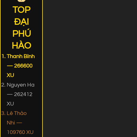
TOP
ĐẠI
PHÚ
HÀO
Thanh Bình
— 266600
XU
Nguyen Ha
— 262412
XU
Lê Thảo
Nhi —
109760 XU