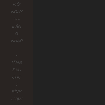
MỖI
NGÀY
KHI
ĐĂN
G
NHẬP
-
tẶNG
5 XU
CHO
1
BÌNH
LUẬN