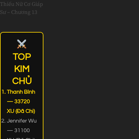
Thiếu Nữ Cơ Giáp
Sư – Chương 13
TOP
KIM
CHỦ
Thanh Bình
— 33720
XU (Đã Chi)
Jennifer Wu
— 31100