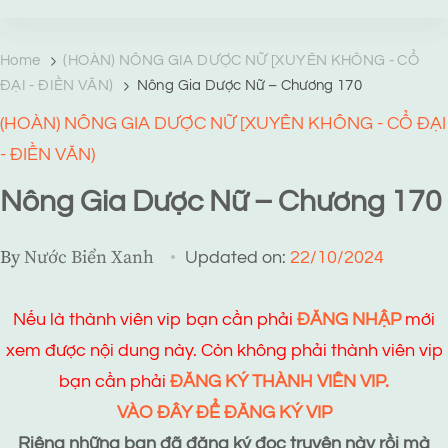
TRANG TRUYỆN MẠNG
Web truyện độc quyền của Viễn Giả Lai Ni
Home
(HOÀN) NÔNG GIA DƯỢC NỮ [XUYÊN KHÔNG - CỔ
ĐẠI - ĐIỀN VĂN)
Nông Gia Dược Nữ – Chương 170
(HOÀN) NÔNG GIA DƯỢC NỮ [XUYÊN KHÔNG - CỔ ĐẠI
- ĐIỀN VĂN)
Nông Gia Dược Nữ – Chương 170
By
Nước Biển Xanh
Updated on:
22/10/2024
Nếu là thành viên vip bạn cần phải
ĐĂNG NHẬP
mới
xem được nội dung này. Còn không phải thành viên vip
bạn cần phải
ĐĂNG KÝ THÀNH VIÊN VIP.
VÀO ĐÂY ĐỂ ĐĂNG KÝ VIP
Riêng những bạn đã đăng ký đọc truyện này rồi mà