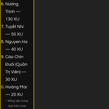
Nương
Trịnh —
130 XU
Tuyết Nhi
— 50 XU
Nguyen Ha
— 40 XU
Cáo Chín
Đuôi (Quản
Trị Viên) —
30 XU
Hoàng Mai
— 20 XU
* Bảng xếp hạng
dựa trên hoạt