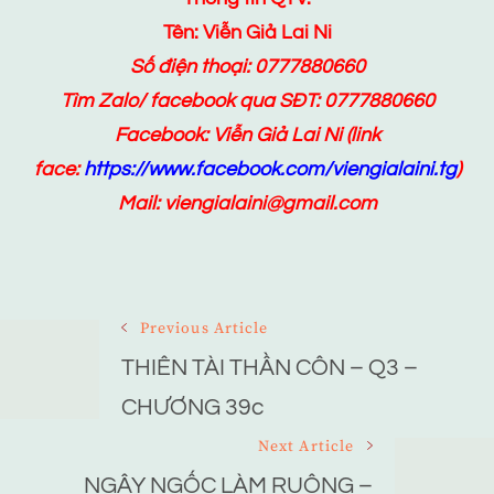
Tên: Viễn Giả Lai Ni
Số điện thoại: 0777880660
Tìm Zalo/ facebook qua SĐT: 0777880660
Facebook:
Viễn Giả Lai Ni
(link
face:
https://www.facebook.com/viengialaini.tg
)
Mail: viengialaini@gmail.com
Post
Previous Article
Navigation
THIÊN TÀI THẦN CÔN – Q3 –
CHƯƠNG 39c
Next Article
NGÂY NGỐC LÀM RUỘNG –