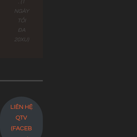
. (1
NGÀY
TỐI
ĐA
20XU)
LIÊN HỆ
QTV
(FACEB