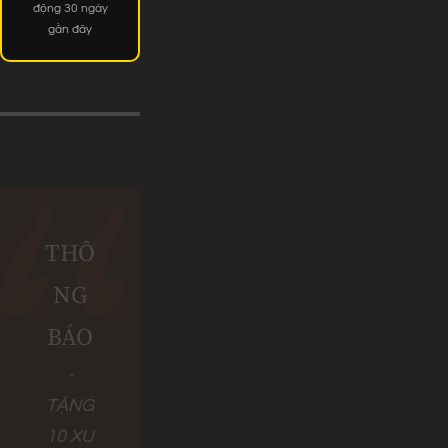
động 30 ngày
gần đây
THÔ
NG
BÁO
-
TẶNG
10 XU