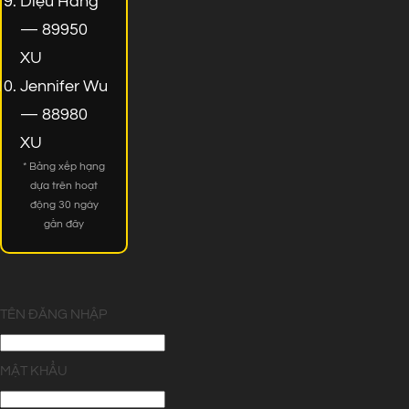
Diệu Hằng
— 89950
XU
Jennifer Wu
— 88980
XU
* Bảng xếp hạng
dựa trên hoạt
động 30 ngày
gần đây
TÊN ĐĂNG NHẬP
MẬT KHẨU