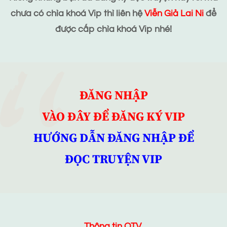
chưa có chìa khoá Vip thì liên hệ
Viễn Giả Lai Ni
để
được cấp chìa khoá Vip nhé!
ĐĂNG NHẬP
VÀO ĐÂY ĐỂ ĐĂNG KÝ VIP
HƯỚNG DẪN ĐĂNG NHẬP ĐỂ
ĐỌC TRUYỆN VIP
Thông tin QTV.