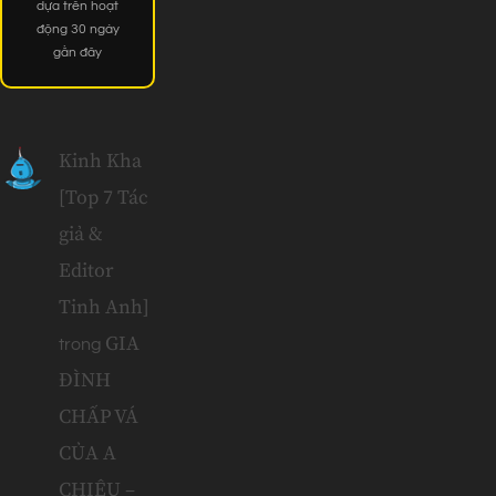
dựa trên hoạt
động 30 ngày
gần đây
Kinh Kha
[Top 7 Tác
giả &
Editor
Tinh Anh]
GIA
trong
ĐÌNH
CHẤP VÁ
CỦA A
CHIÊU –