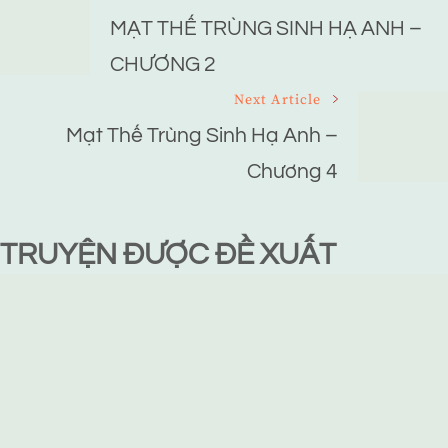
Navigation
MẠT THẾ TRÙNG SINH HẠ ANH –
CHƯƠNG 2
Next Article
Mạt Thế Trùng Sinh Hạ Anh –
Chương 4
TRUYỆN ĐƯỢC ĐỀ XUẤT