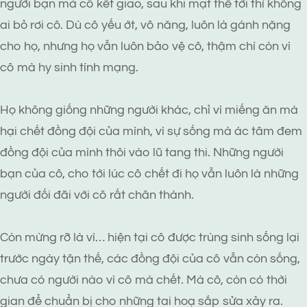
người bạn mà cô kết giao, sau khi mạt thế tới thì không
ai bỏ rơi cô. Dù cô yếu ớt, vô năng, luôn là gánh nặng
cho họ, nhưng họ vẫn luôn bảo vệ cô, thậm chí còn vì
cô mà hy sinh tính mạng.
Họ không giống những người khác, chỉ vì miếng ăn mà
hại chết đồng đội của mình, vì sự sống mà ác tâm đem
đồng đội của mình thôi vào lũ tang thi. Những người
bạn của cô, cho tới lúc cô chết đi họ vẫn luôn là những
người đối đãi với cô rất chân thành.
Còn mừng rỡ là vì… hiện tại cô được trùng sinh sống lại
trước ngày tận thế, các đồng đội của cô vẫn còn sống,
chưa có người nào vì cô mà chết. Mà cô, còn có thời
gian để chuẩn bị cho những tai hoạ sắp sửa xảy ra.