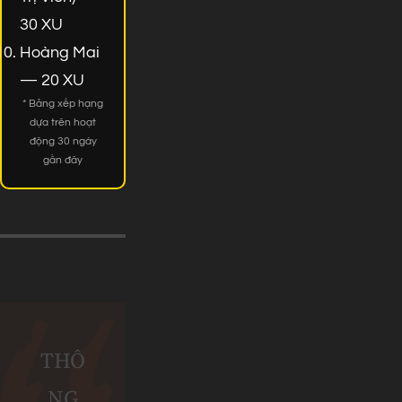
30 XU
Hoàng Mai
— 20 XU
* Bảng xếp hạng
dựa trên hoạt
động 30 ngày
gần đây
THÔ
NG