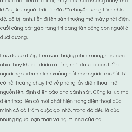
do lúc đó điện bị cắt đi, máy điều hoà không chạy, mà
không khí ngoài trời lúc đó đã chuyển sang tám chín
độ, cô bị lạnh, liền đi lên sân thượng mở máy phát điện,
cuối cùng bắt gặp tang thi đang tấn công con người ở
dưới đường.
Lúc đó cô đứng trên sân thượng nhìn xuống, cho nên
nhìn thấy không được rõ lắm, mới đầu cô còn tưởng
người ngoài hành tinh xuống bắt cóc người trái đất. Rồi
cô hốt hoảng chạy trở về phòng lấy điện thoại mở
nguồn lên, định điện báo cho cảnh sát. Cũng là lúc mở
điện thoại lên cô mới phát hiện trong điện thoại của
mình có cả trăm cuộc gọi nhỡ, trong đó đều là của
những người bạn thân và người nhà của cô.