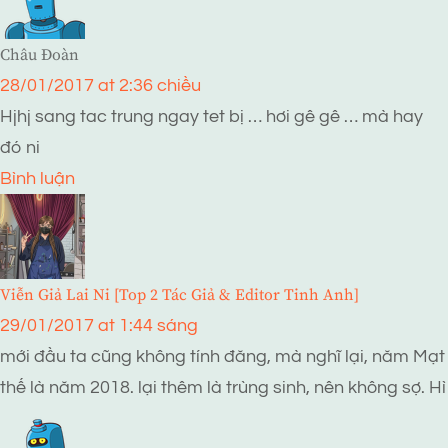
Châu Đoàn
28/01/2017 at 2:36 chiều
Hjhj sang tac trung ngay tet bị … hơi gê gê … mà hay
đó ni
Bình luận
Viễn Giả Lai Ni [Top 2 Tác Giả & Editor Tinh Anh]
29/01/2017 at 1:44 sáng
mới đầu ta cũng không tính đăng, mà nghĩ lại, năm Mạt
thế là năm 2018. lại thêm là trùng sinh, nên không sợ. Hì