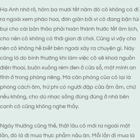
Hạ Anh nhớ rõ, hôm ba mươi tết năm đó cô không có đi
ra ngoài xem pháo hoa, đơn giản bởi vì cô đang bận túi
bụi cho cái bản thảo phải hoàn thành trước tết âm lịch,
cho nên cô không có thời gian đi chơi. Cũng vì vậy cho
nên cô không hề biết bên ngoài xảy ra chuyện gì. Này
cũng là do bình thường khi làm việc cô sẽ khoá nguồn
điện thoại, buôn xuống rèm đen ở cửa sổ, một mình an
tĩnh ở trong phòng riêng. Mà căn phòng của cô lại là
phòng cách âm, trừ phi có người đập cửa ầm ầm, chứ
nếu không, cho dù nhạc sống đùng đùng ở nhà bên
cạnh cô cũng không nghe thấy.
Ngày thường cũng thế, thật lâu cô mới ra ngoài một
lần, đó là đi mua thực phẩm nấu ăn. Mỗi lần đi mua là