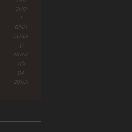
CHO
1
BÌNH
LUẬN
. (1
NGÀY
TỐI
ĐA
20XU)