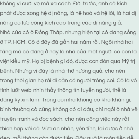
không vì cưới vợ mà xa cách. Đời trước, anh cô kích
phát được song hệ dị năng, là hệ hoả và hệ lôi, là hai dị
năng có lực công kích cao trong các dị năng giả.
Nhà của cô ở Đồng Tháp, nhưng hiện tại cô đang sống
ở TP. HCM. Cô ở đây đã gần hai năm rồi. Ngôi nhà hai
tầng mà cô đang ở này là nhà của một người có con là
việt kiều mỹ. Họ bị bệnh gì đó, được con đón qua Mỹ trị
bệnh. Nhưng vì đây là nhà thờ hương quả, cho nên
trong thời gian họ rời đi cần có người trông coi. Cô là vô
tình lướt web nhìn thấy thông tin tuyển người, thế là
đăng ký xin làm. Trông coi nhà không có khó khăn gì,
bình thường cô cũng không có đi đâu, chỉ ngồi ở nhà vẽ
truyện tranh và đọc sách, cho nên công việc này rất
thích hợp với cô. Vừa an nhàn, yên tĩnh, lại được ở nhà
đẹp, mỗi tháng còn được tiền. Đây quả là món tiền dễ