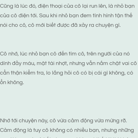
Cũng là lúc đó, điện thoại của cô lại run lên, là nhỏ bạn
của cô điện tới. Sau khi nhỏ bạn đem tình hình tận thế
nói cho cô, cô mới biết được đã xảy ra chuyện gì.
Cô nhớ, lúc nhỏ bạn cô đến tìm cô, trên người của nó
dính đầy máu, mặt tái nhợt, nhưng vẫn nắm chặt vai cô
cẩn thận kiểm tra, lo lắng hỏi cô có bị cái gì không, có
ổn không.
Nhớ tới chuyện này, cô vừa cảm động vừa mừng rỡ.
Cảm động là tuy cô không có nhiều bạn, nhưng những