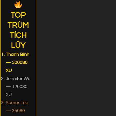
TOP
TRÙM
TÍCH
LŨY
Thanh Bình
— 300080
XU
Jennifer Wu
— 120080
XU
Sumer Leo
— 35080