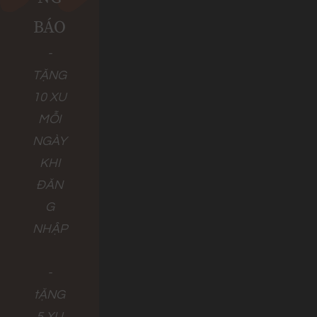
BÁO
-
TẶNG
10 XU
MỖI
NGÀY
KHI
ĐĂN
G
NHẬP
-
tẶNG
5 XU