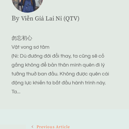
By
Viễn Giả Lai Ni (QTV)
勿忘初心
Vật vong sơ tâm
(Ni: Dù đường đời đổi thay, ta cũng sẽ cố
gắng không để bản thân mình quên đi lý
tưởng thuở ban đầu. Không được quên cái
động lực khiến ta bắt đầu hành trình này.
Ta...
Post
Previous Article