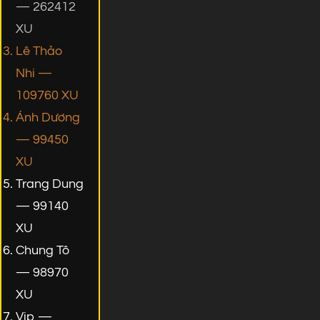
— 262412
XU
Lê Thảo
Nhi —
109760 XU
Ánh Dương
— 99450
XU
Trang Dung
— 99140
XU
Chung Tô
— 98970
XU
Vip —