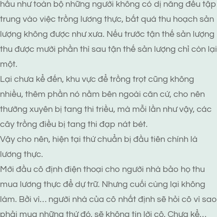
hầu như toàn bộ những người không có dị năng đều tập
trung vào việc trồng lương thực, bất quá thu hoạch sản
lượng không được như xưa. Nếu trước tận thế sản lượng
thu được mười phần thì sau tận thế sản lượng chỉ còn lại
một.
Lại chưa kể đến, khu vực để trồng trọt cũng không
nhiều, thêm phần nó nằm bên ngoài căn cứ, cho nên
thường xuyên bị tang thi triều, mà mỗi lần như vậy, các
cây trồng điều bị tang thi đạp nát bét.
Vậy cho nên, hiện tại thứ chuẩn bị đầu tiên chính là
lương thực.
Mới đầu cô định điện thoại cho người nhà bảo họ thu
mua lương thực để dự trữ. Nhưng cuối cùng lại không
làm. Bởi vì… người nhà của cô nhất định sẽ hỏi cô vì sao
phải mua những thứ đó, sẽ không tin lời cô. Chưa kể…