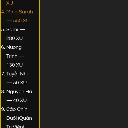
XU
Mina Sarah
— 550 XU
Sami —
280 XU
Nương
Trịnh —
130 XU
Tuyết Nhi
— 50 XU
Nguyen Ha
— 40 XU
Cáo Chín
Đuôi (Quản
Trị Viên) —