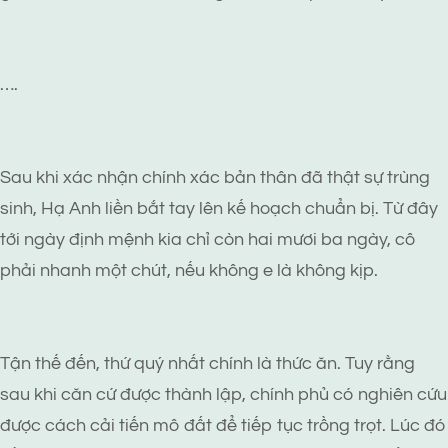
….
Sau khi xác nhận chính xác bản thân đã thật sự trùng
sinh, Hạ Anh liền bắt tay lên kế hoạch chuẩn bị. Từ đây
tới ngày định mệnh kia chỉ còn hai mươi ba ngày, cô
phải nhanh một chút, nếu không e là không kịp.
Tận thế đến, thứ quý nhất chính là thức ăn. Tuy rằng
sau khi căn cứ được thành lập, chính phủ có nghiên cứu
được cách cải tiến mô đất để tiếp tục trồng trọt. Lúc đó