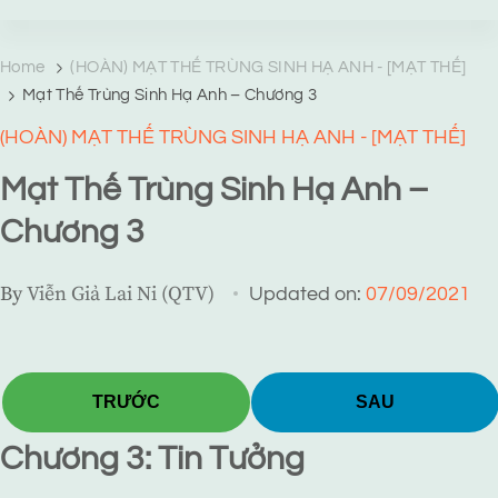
TRANG TRUYỆN MẠNG
Web truyện độc quyền của Viễn Giả Lai Ni
Home
(HOÀN) MẠT THẾ TRÙNG SINH HẠ ANH - [MẠT THẾ]
Mạt Thế Trùng Sinh Hạ Anh – Chương 3
(HOÀN) MẠT THẾ TRÙNG SINH HẠ ANH - [MẠT THẾ]
Mạt Thế Trùng Sinh Hạ Anh –
Chương 3
By
Viễn Giả Lai Ni (QTV)
Updated on:
07/09/2021
TRƯỚC
SAU
Chương 3: Tin Tưởng