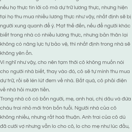
nếu họ thực tin lời cô mà dự trữ lương thực, nhưng hiện
tại họ thu mua nhiều lương thực như vậy, nhất định sẽ bị
người xung quanh để ý. Mạt thế đến, nếu để người khác
biết trong nhà có nhiều lương thực, nhưng bản thân lại
không có năng lực tự bảo vệ, thì nhất định trong nhà sẽ
không yên ổn.
Vì nghĩ như vậy, cho nên tạm thời cô không muốn nói
cho người nhà biết, thay vào đó, cô sẽ tự mình thu mua
dự trữ, rồi sẽ lén lút đem về nhà. Bất quá, cô phải điện
về nhà hỏi mượn tiền.
Trong nhà cô có bốn người, mẹ, anh hai, chị dâu và đứa
cháu trai nhỏ mới tròn bốn tuổi. Người nhà của cô
không nhiều, nhưng rất hoà thuận. Anh trai của cô dù
đã cưới vợ nhưng vẫn lo cho cô, lo cho mẹ như lúc đầu,