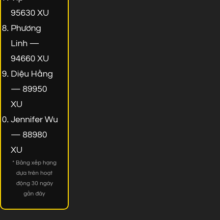
95630 XU
Phương
Linh —
94660 XU
Diệu Hằng
— 89950
XU
Jennifer Wu
— 88980
XU
* Bảng xếp hạng
dựa trên hoạt
động 30 ngày
gần đây