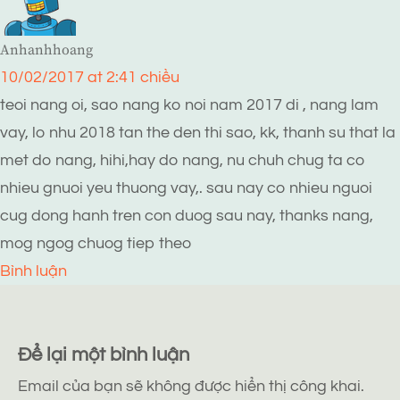
Anhanhhoang
10/02/2017 at 2:41 chiều
teoi nang oi, sao nang ko noi nam 2017 di , nang lam
vay, lo nhu 2018 tan the den thi sao, kk, thanh su that la
met do nang, hihi,hay do nang, nu chuh chug ta co
nhieu gnuoi yeu thuong vay,. sau nay co nhieu nguoi
cug dong hanh tren con duog sau nay, thanks nang,
mog ngog chuog tiep theo
Bình luận
Để lại một bình luận
Email của bạn sẽ không được hiển thị công khai.