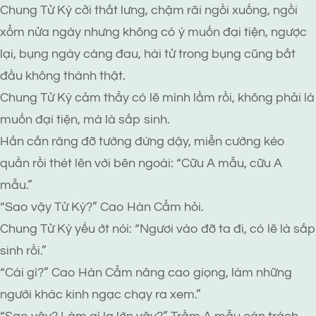
Chung Tử Kỳ cởi thắt lưng, chậm rãi ngồi xuống, ngồi
xổm nửa ngày nhưng không có ý muốn đại tiện, ngược
lại, bụng ngày càng đau, hài tử trong bụng cũng bắt
đầu không thành thật.
Chung Tử Kỳ cảm thấy có lẽ mình lầm rồi, không phải là
muốn đại tiện, mà là sắp sinh.
Hắn cắn răng đỡ tường đứng dậy, miễn cường kéo
quần rồi thét lên với bên ngoài: “Cữu A mẫu, cữu A
mẫu.”
“Sao vậy Tử Kỳ?” Cao Hàn Cẩm hỏi.
Chung Tử Kỳ yếu ớt nói: “Ngươi vào đỡ ta đi, có lẽ là sắp
sinh rồi.”
“Cái gì?” Cao Hàn Cẩm nâng cao giọng, làm những
người khác kinh ngạc chạy ra xem.”