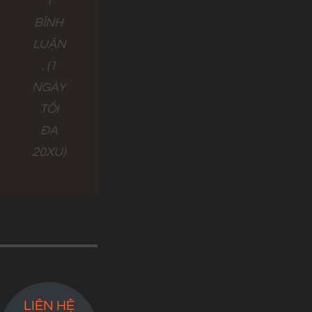
1
BÌNH
LUẬN
. (1
NGÀY
TỐI
ĐA
20XU)
LIÊN HỆ