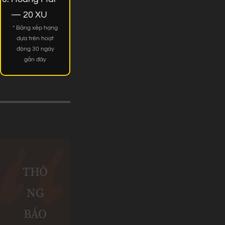
— 20 XU
* Bảng xếp hạng
dựa trên hoạt
động 30 ngày
gần đây
THÔ
NG
BÁO