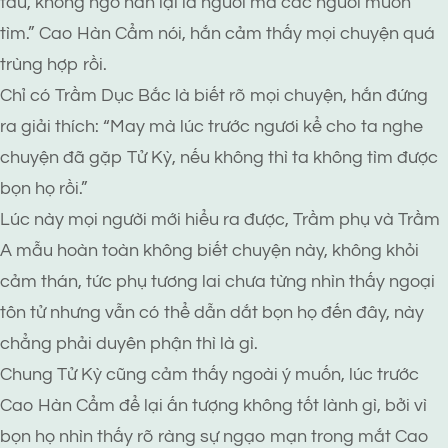
tàu, không ngờ hắn lại là người mà các ngươi muốn
tìm.” Cao Hàn Cẩm nói, hắn cảm thấy mọi chuyện quá
trùng hợp rồi.
Chỉ có Trầm Dục Bắc là biết rõ mọi chuyện, hắn đứng
ra giải thích: “May mà lúc trước ngươi kể cho ta nghe
chuyện đã gặp Tử Kỳ, nếu không thì ta không tìm được
bọn họ rồi.”
Lúc này mọi người mới hiểu ra được, Trầm phụ và Trầm
A mẫu hoàn toàn không biết chuyện này, không khỏi
cảm thán, tức phụ tương lai chưa từng nhìn thấy ngoại
tôn tử nhưng vẫn có thể dẫn dắt bọn họ đến đây, này
chẳng phải duyên phận thì là gì.
Chung Tử Kỳ cũng cảm thấy ngoài ý muốn, lúc trước
Cao Hàn Cẩm để lại ấn tượng không tốt lành gì, bởi vì
bọn họ nhìn thấy rõ ràng sự ngạo mạn trong mắt Cao