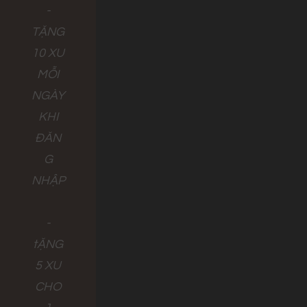
-
TẶNG
10 XU
MỖI
NGÀY
KHI
ĐĂN
G
NHẬP
-
tẶNG
5 XU
CHO