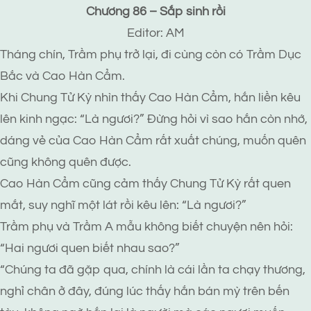
Chương 86 – Sắp sinh rồi
Editor: AM
Tháng chín, Trầm phụ trở lại, đi cùng còn có Trầm Dục
Bắc và Cao Hàn Cẩm.
Khi Chung Tử Kỳ nhìn thấy Cao Hàn Cẩm, hắn liền kêu
lên kinh ngạc: “Là ngươi?” Đừng hỏi vì sao hắn còn nhớ,
dáng vẻ của Cao Hàn Cẩm rất xuất chúng, muốn quên
cũng không quên được.
Cao Hàn Cẩm cũng cảm thấy Chung Tử Kỳ rất quen
mắt, suy nghĩ một lát rồi kêu lên: “Là ngươi?”
Trầm phụ và Trầm A mẫu không biết chuyện nên hỏi:
“Hai ngươi quen biết nhau sao?”
“Chúng ta đã gặp qua, chính là cái lần ta chạy thương,
nghỉ chân ở đây, đúng lúc thấy hắn bán mỳ trên bến