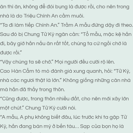
ăn thì ăn, không để đói bụng là được rồi, cho nên trong
nhà là do Triệu Chính An cầm muôi.
“Ta đi làm tiếp Chính An.” Trầm A mẫu đứng dậy đi theo.
Sau đó bị Chung Tử Kỳ ngăn cản: “Tổ mẫu, mặc kệ hắn
đi, bây giờ hắn nấu ăn rất tốt, chúng ta cứ ngồi chờ là
được rồi.”
“Vậy chúng ta sẽ chờ.” Mọi người đều cười rộ lên.
Cao Hàn Cẩm tò mò đánh giá xung quanh, hỏi: “Tử Kỳ,
nhà các ngươi thật là lớn.” Không giống những căn nhà
mà hắn đã thấy trong thôn.
“Cũng được, trong thôn nhiều đất, cho nên mới xây lớn
một chút.” Chung Tử Kỳ cười nói.
“A mẫu, A phụ không biết đâu, lúc trước khi ta gặp Tử
Kỳ, hắn đang bán mỳ ở bến tàu… Sạp của bọn họ là