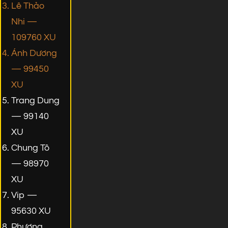
Lê Thảo
Nhi —
109760 XU
Ánh Dương
— 99450
XU
Trang Dung
— 99140
XU
Chung Tô
— 98970
XU
Vip —
95630 XU
Phương