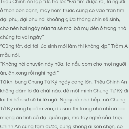
Triệu Chính An lập tức trả lời: “Đã tìm được rồi, là người
ở thôn bên cạnh, mấy hôm trước cũng có vào trấn tìm
đại phu, đại phu nói khoảng giữa tháng chín sẽ sinh,
cho nên hai ngày nữa ta sẽ mời bà mụ đến ở trong nhà
chúng ta vài ngày.”
“Cũng tốt, đợi tới lúc sinh mới làm thì không kịp.” Trầm A
mẫu nói.
“Không nói chuyện này nữa, ta nấu cơm cho mọi người
ăn, ăn xong rồi nghỉ ngơi.”
Từ khi bụng Chung Tử Kỳ ngày càng lớn, Triệu Chính An
không dám lơ đà chút nào, để một mình Chung Tử Kỳ đi
lại thì hắn sợ sẽ bị té ngã. Ngay cả nhà bếp mà Chung
Tử Kỳ cũng bị cấm vào, dù sao thì trong nhà chỉ có ba
miệng ăn tính cả đại quản gia, mà tay nghề của Triệu
Chính An cũng tạm được, cũng không ai kén chọn, có