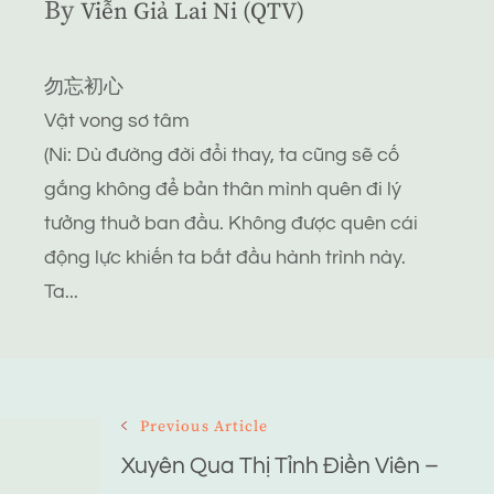
By
Viễn Giả Lai Ni (QTV)
勿忘初心
Vật vong sơ tâm
(Ni: Dù đường đời đổi thay, ta cũng sẽ cố
gắng không để bản thân mình quên đi lý
tưởng thuở ban đầu. Không được quên cái
động lực khiến ta bắt đầu hành trình này.
Ta...
Post
Previous Article
Navigation
Xuyên Qua Thị Tỉnh Điền Viên –