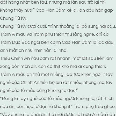
đắt hàng nhất bến tàu, nhưng mà lần sau trở lại thì
không thấy nữa.” Cao Hàn Cẩm kể lại lần đầu hắn gặp
Chung Tử Kỳ.
Chung Tử Kỳ cười cười, thỉnh thoảng lại bổ sung hai câu.
Trầm A mẫu và Trầm phụ thích thú lắng nghe, chỉ có
Trầm Dục Bắc ngồi bên cạnh Cao Hàn Cẩm là lắc đầu,
ánh mắt ôn nhu nhìn hắn lải nhải.
Triệu Chính An nấu cơm rất nhanh, một lát sau liền làm
xong bốn món ăn, còn có thịt kho mà ai cũng thích,
Trầm A mẫu ăn thử một miếng, lập tức khen ngợi: “Tay
nghề của Chính An tiến bộ lên rất nhiều, nhưng mà tay
nghề của tổ mẫu cũng không tệ đâu.”
“Đúng là tay nghề của tổ mẫu ngươi không tệ, rất thích
nấu ăn, còn học từ đại trù không ít.” Trầm phụ trêu ghẹo.
“Vậy chúng ta phải ăn thử mới được, lát nữa A mẫu nấu