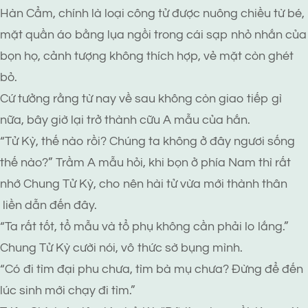
Hàn Cẩm, chính là loại công tử được nuông chiều từ bé,
mặt quần áo bằng lụa ngồi trong cái sạp nhỏ nhắn của
bọn họ, cảnh tượng không thích hợp, vẻ mặt còn ghét
bỏ.
Cứ tưởng rằng từ nay về sau không còn giao tiếp gì
nữa, bây giờ lại trở thành cữu A mẫu của hắn.
“Tử Kỳ, thế nào rồi? Chúng ta không ở đây ngươi sống
thế nào?” Trầm A mẫu hỏi, khi bọn ở phía Nam thì rất
nhớ Chung Tử Kỳ, cho nên hài tử vừa mới thành thân
liền dẫn đến đây.
“Ta rất tốt, tổ mẫu và tổ phụ không cần phải lo lắng.”
Chung Tử Kỳ cười nói, vô thức sờ bụng mình.
“Có đi tìm đại phu chưa, tìm bà mụ chưa? Đừng để đến
lúc sinh mới chạy đi tìm.”