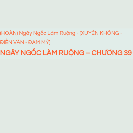
(HOÀN) Ngây Ngốc Làm Ruộng - [XUYÊN KHÔNG -
ĐIỀN VĂN - ĐAM MỸ]
NGÂY NGỐC LÀM RUỘNG – CHƯƠNG 39