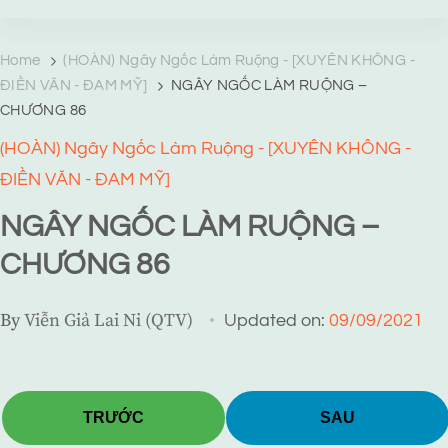
TRANG TRUYỆN MẠNG
Web truyện độc quyền của Viễn Giả Lai Ni
Home
(HOÀN) Ngây Ngốc Làm Ruộng - [XUYÊN KHÔNG -
ĐIỀN VĂN - ĐAM MỸ]
NGÂY NGỐC LÀM RUỘNG –
CHƯƠNG 86
(HOÀN) Ngây Ngốc Làm Ruộng - [XUYÊN KHÔNG -
ĐIỀN VĂN - ĐAM MỸ]
NGÂY NGỐC LÀM RUỘNG –
CHƯƠNG 86
By
Viễn Giả Lai Ni (QTV)
Updated on:
09/09/2021
TRƯỚC
SAU