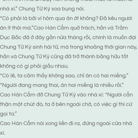
nhà xí.” Chung Tử Kỳ xoa bụng nói.
“Có phải là bởi vì hôm qua ăn ớt không? Đã kêu ngươi
ăn ít thôi mà.”Cao Hàn Cẩm quở trách, hắn và Trầm
Dục Bắc đã ở đây gần nửa tháng rồi, chính là muốn đợi
Chung Tử Kỳ sinh hài tử, mà trong khoảng thời gian này,
hắn và Chung Tử Kỳ cũng đã trở thành bằng hữu tốt
không có gì phải giấu nhau.
“Có lẽ, ta cảm thấy không sao, chỉ ăn có hai miếng.”
“Ngươi đang mang thai, ăn hai miếng là nhiều rồi.”
Cao Hàn Cẩm đỡ Chung Tử Kỳ vào nhà xí: “Ngươi cẩn
thận một chút đó, ta ở bên ngoài chờ, có việc gì thì cứ
gọi ta.”
Cao Hàn Cẩm nói xong liền đi ra, đứng ngoài cửa nhà
xí.