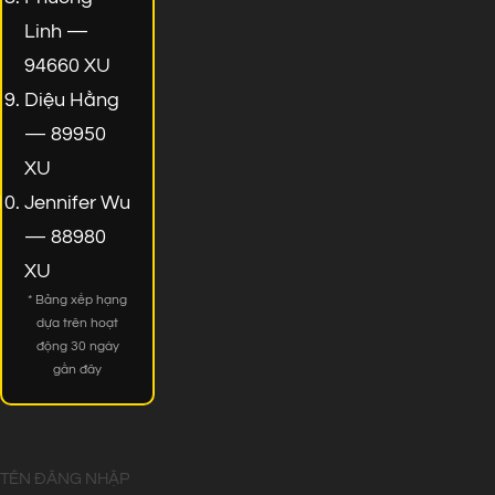
Linh —
94660 XU
Diệu Hằng
— 89950
XU
Jennifer Wu
— 88980
XU
* Bảng xếp hạng
dựa trên hoạt
động 30 ngày
gần đây
TÊN ĐĂNG NHẬP