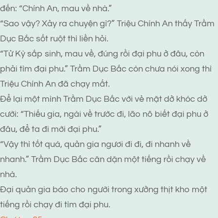
đến: “Chính An, mau về nhà.”
“Sao vậy? Xảy ra chuyện gì?” Triệu Chính An thấy Trầm
Dục Bắc sốt ruột thì liền hỏi.
“Tử Kỳ sắp sinh, mau về, đúng rồi đại phu ở đâu, còn
phải tìm đại phu.” Trầm Dục Bắc còn chưa nói xong thì
Triệu Chính An đã chạy mất.
Để lại một mình Trầm Dục Bắc với vẻ mặt dở khóc dở
cười: “Thiếu gia, ngài về trước đi, lão nô biết đại phu ở
đâu, để ta đi mời đại phu.”
“Vậy thì tốt quá, quản gia ngươi đi đi, đi nhanh về
nhanh.” Trầm Dục Bắc căn dặn một tiếng rồi chạy về
nhà.
Đại quản gia báo cho người trong xưởng thịt kho một
tiếng rồi chạy đi tìm đại phu.