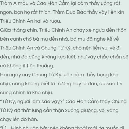
Trầm A mẫu và Cao Hàn Cẩm lại cảm thấy uống rất
ngon, bọn họ rất thích. Trầm Dục Bắc thấy vậy liền xin
Triệu Chính An hai vò rượu.
Giữa tháng chín, Triệu Chính An chạy xe ngựa đến thôn
bên cạnh chở bà mụ đến nhà, bà mụ đã nghe kể về
Triệu Chính An và Chung Tử Kỳ, cho nên liền vui vẻ đi
đến, nhà đó cũng không keo kiệt, như vậy chắc chắn sẽ
có không ít tiền thưởng.
Hai ngày nay Chung Tử Kỳ luôn cảm thấy bụng khó
chịu, cũng không biết là trướng hay là đau, dù sao thì
cũng chính là khó chịu.
“Tử Kỳ, ngươi làm sao vậy?” Cao Hàn Cẩm thấy Chung
Tử Kỳ đỡ thắt lưng cẩn thận xuống giường, vội vàng
chạy lến đỡ hắn.
“Ừ… Hình như ăn bậy nên không thoải mái, ta muốn đi