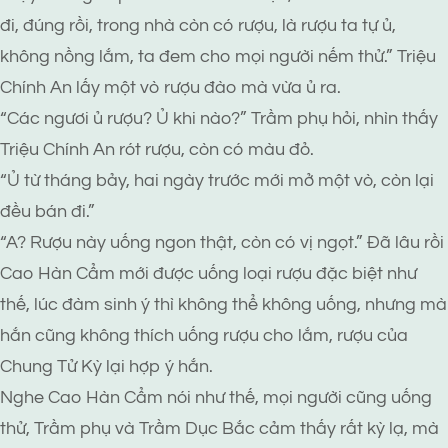
đi, đúng rồi, trong nhà còn có rượu, là rượu ta tự ủ,
không nồng lắm, ta đem cho mọi người nếm thử.” Triệu
Chính An lấy một vò rượu đào mà vừa ủ ra.
“Các ngươi ủ rượu? Ủ khi nào?” Trầm phụ hỏi, nhìn thấy
Triệu Chính An rót rượu, còn có màu đỏ.
“Ủ từ tháng bảy, hai ngày trước mới mở một vò, còn lại
đều bán đi.”
“A? Rượu này uống ngon thật, còn có vị ngọt.” Đã lâu rồi
Cao Hàn Cẩm mới được uống loại rượu đặc biệt như
thế, lúc đàm sinh ý thì không thể không uống, nhưng mà
hắn cũng không thích uống rượu cho lắm, rượu của
Chung Tử Kỳ lại hợp ý hắn.
Nghe Cao Hàn Cẩm nói như thế, mọi người cũng uống
thử, Trầm phụ và Trầm Dục Bắc cảm thấy rất kỳ lạ, mà