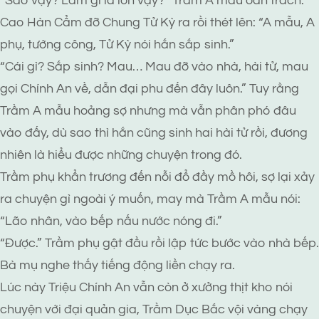
“Sao vậy? Làm gì la lớn vậy?” Trầm A mẫu oán trách.
Cao Hàn Cẩm đỡ Chung Tử Kỳ ra rồi thét lên: “A mẫu, A
phụ, tướng công, Tử Kỳ nói hắn sắp sinh.”
“Cái gì? Sắp sinh? Mau… Mau đỡ vào nhà, hài tử, mau
gọi Chính An về, dẫn đại phu đến đây luôn.” Tuy rằng
Trầm A mẫu hoảng sợ nhưng mà vẫn phân phó đâu
vào đấy, dù sao thì hắn cũng sinh hai hài tử rồi, đương
nhiên là hiểu được những chuyện trong đó.
Trầm phụ khẩn trương đến nỗi đổ đầy mồ hôi, sợ lại xảy
ra chuyện gì ngoài ý muốn, may mà Trầm A mẫu nói:
“Lão nhân, vào bếp nấu nước nóng đi.”
“Được.” Trầm phụ gật đầu rồi lập tức bước vào nhà bếp.
Bà mụ nghe thấy tiếng động liền chạy ra.
Lúc này Triệu Chính An vẫn còn ở xưởng thịt kho nói
chuyện với đại quản gia, Trầm Dục Bắc vội vàng chạy