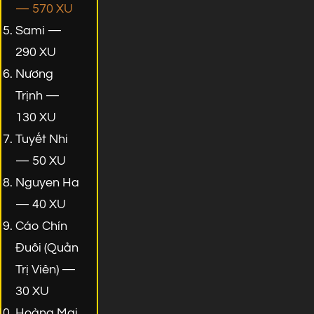
— 570 XU
Sami —
290 XU
Nương
Trịnh —
130 XU
Tuyết Nhi
— 50 XU
Nguyen Ha
— 40 XU
Cáo Chín
Đuôi (Quản
Trị Viên) —
30 XU
Hoàng Mai