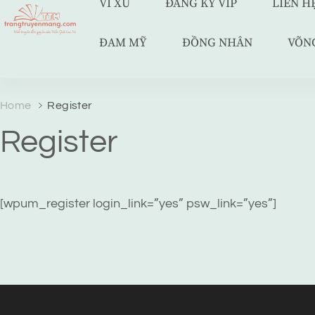
VÍ XU
ĐĂNG KÝ VIP
LIÊN H
ĐAM MỸ
ĐỒNG NHÂN
VÕN
TRANG TRUYỆN MẠNG
Web truyện độc quyền của Viễn Giả Lai Ni
Home
Register
Register
[wpum_register login_link=”yes” psw_link=”yes”]