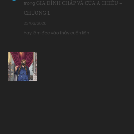
GIA ĐÌNH CHẤP VÁ CỦA A CHIÊU –
trong
CHƯƠNG 1
23/06/2026
hay lắm đọc vào thấy cuốn liền