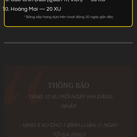
Hoàng Mai — 20 XU
* Bảng xếp hạng dựa trên hoạt động 30 ngày gần đây
THÔNG BÁO
- TẶNG 10 XU MỖI NGÀY KHI ĐĂNG
NHẬP
- tẶNG 5 XU CHO 1 BÌNH LUẬN. (1 NGÀY
TỐI ĐA 20XU)