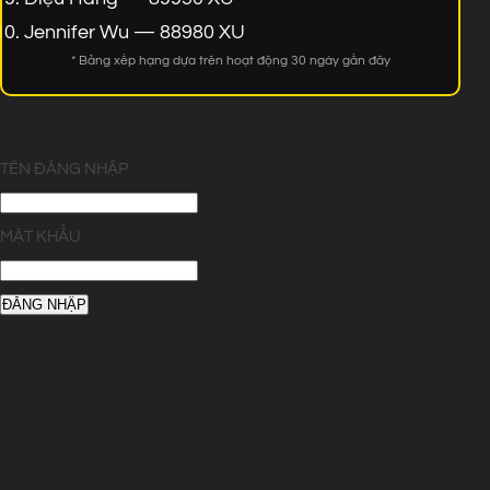
Jennifer Wu — 88980 XU
* Bảng xếp hạng dựa trên hoạt động 30 ngày gần đây
TÊN ĐĂNG NHẬP
MẬT KHẨU