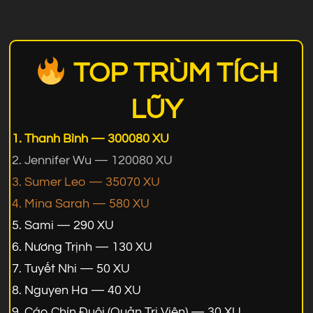
TOP TRÙM TÍCH
LŨY
Thanh Bình — 300080 XU
Jennifer Wu — 120080 XU
Sumer Leo — 35070 XU
Mina Sarah — 580 XU
Sami — 290 XU
Nương Trịnh — 130 XU
Tuyết Nhi — 50 XU
Nguyen Ha — 40 XU
Cáo Chín Đuôi (Quản Trị Viên) — 30 XU