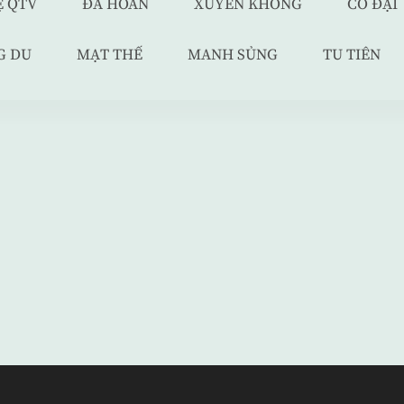
Ệ QTV
ĐÃ HOÀN
XUYÊN KHÔNG
CỔ ĐẠI
G DU
MẠT THẾ
MANH SỦNG
TU TIÊN