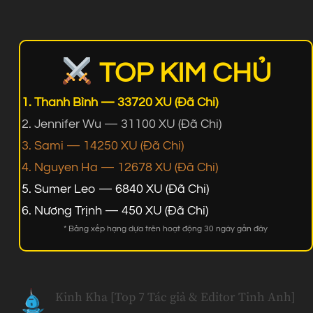
TOP KIM CHỦ
Thanh Bình — 33720 XU (Đã Chi)
Jennifer Wu — 31100 XU (Đã Chi)
Sami — 14250 XU (Đã Chi)
Nguyen Ha — 12678 XU (Đã Chi)
Sumer Leo — 6840 XU (Đã Chi)
Nương Trịnh — 450 XU (Đã Chi)
* Bảng xếp hạng dựa trên hoạt động 30 ngày gần đây
Kinh Kha [Top 7 Tác giả & Editor Tinh Anh]