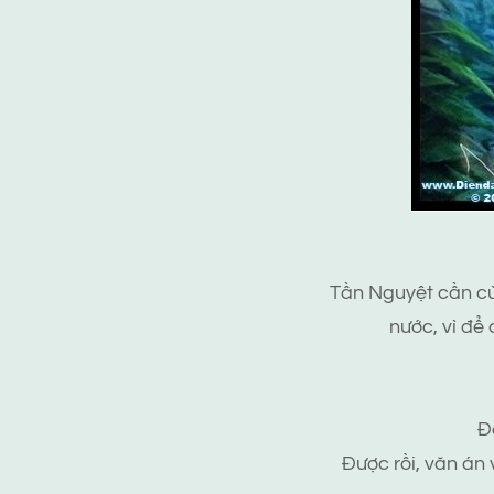
Tần Nguyệt cần cù
nước, vì để 
Đờ
Được rồi, văn án 