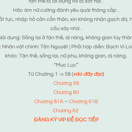
tận thế bị lợi dụng rồi bị sát hại .
Hắc ám nữ cường đánh yêu quái thăng cấp .
ất tục, nhập hố cần cẩn thận, xin không nhận gạch đá, 
cầu xây nhà .
Nội dung: Sống lại ở tận thế, dị năng, không gian tùy thân
 Nhân vật chính: Tần Nguyệt | Phối hợp diễn: Bạch Vi Lan
khác: Tận thế, sống lại, nữ phụ, không gian, dị năng.
“Mục Lục”
Từ Chương 1 -> 58 (
vào đây đọc
)
Chương 59
Chương 60
Chương 61A
–
Chương 61B
Chương 62
ĐĂNG KÝ VIP ĐỂ ĐỌC TIẾP