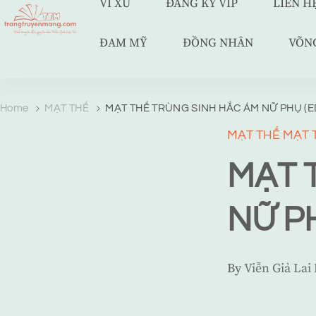
VÍ XU
ĐĂNG KÝ VIP
LIÊN H
ĐAM MỸ
ĐỒNG NHÂN
VÕN
TRANG TRUYỆN MẠNG
Web truyện độc quyền của Viễn Giả Lai Ni
Home
MẠT THẾ
MẠT THẾ TRÙNG SINH HẮC ÁM NỮ PHỤ (E
MẠT THẾ
MẠT 
MẠT 
NỮ PH
By
Viễn Giả Lai