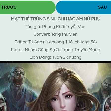
TRƯỚC
SAU
MẠT THẾ TRÙNG SINH CHI HẮC ÁM NỮ PHỤ
Tác giả: Phong Khởi Tuyết Vực
Convert: Tàng thư viện
Editor: Tú Anh (từ chương 1 tới chương 58)
Editor: Nhóm Cộng Sự Of Trang Truyện Mạng
Lịch Đăng: Tuần 2 chương