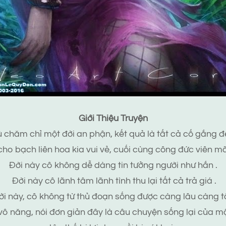
Giới Thiệu Truyện
 chăm chỉ một đời an phận, kết quả là tất cả cố gắng 
cho bạch liên hoa kia vui vẻ, cuối cùng công đức viên mã
Đời này cô không dễ dàng tin tưởng người như hắn .
Đời này cô lãnh tâm lãnh tình thu lại tất cả trả giá .
i này, cô không từ thủ đoạn sống được càng lâu càng tố
vô năng, nói đơn giản đây là câu chuyện sống lại của m