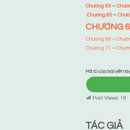
Chương 63
–
Chươ
Chương 65
–
Chươ
CHƯƠNG 6
Chương 69
–
Chươ
Chương 71
–
Chươ
Mã ID của bài viết này
Post Views:
19
TÁC GIẢ