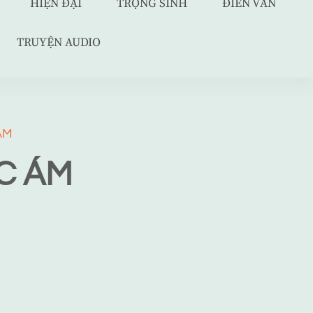
HIỆN ĐẠI
TRỌNG SINH
ĐIỀN VĂN
TRUYỆN AUDIO
ẬM
C ÁM