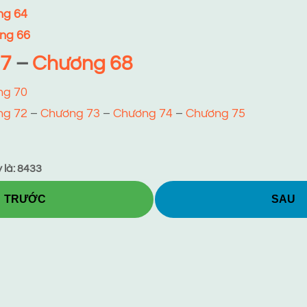
ng 64
ng 66
7
–
Chương 68
ng 70
ng 72
–
Chương 73
–
Chương 74
–
Chương 75
 là: 8433
TRƯỚC
SAU