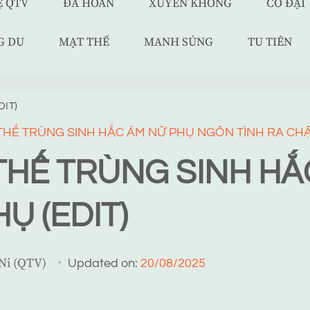
Ệ QTV
ĐÃ HOÀN
XUYÊN KHÔNG
CỔ ĐẠI
G DU
MẠT THẾ
MANH SỦNG
TU TIÊN
DIT)
THẾ TRÙNG SINH HẮC ÁM NỮ PHỤ
NGÔN TÌNH
RA CH
THẾ TRÙNG SINH HẮ
Ụ (EDIT)
 Ni (QTV)
Updated on:
20/08/2025