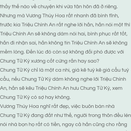
thấy thế nào về chuyện khi vừa tân hôn đã ở riêng.
Nhưng mà Vương Thúy Hoa rất nhanh đã bình tĩnh,
trước kia Triệu Chính An rất nghe lời hắn, hắn nói một thì
Triệu Chính An sẽ không dám nói hai, bình phục rất tốt,
hắn đi nhận sai, hắn không tin Triệu Chính An sẽ không
mềm lòng. Đến lúc đó còn sợ không đối phó được với
Chung Tử Kỳ xương cốt cứng rắn hay sao?
Chung Tử Kỳ chỉ là một ca nhi, giá kê tuỳ kê giá cẩu tuỳ
cẩu, nếu Chung Tử Kỳ dám không nghe lời Triệu Chính
An, hắn sẽ kêu Triệu Chính An hưu Chung Tử Kỳ, xem
Chung Tử Kỳ có sợ hay không.
Vương Thúy Hoa nghĩ rất đẹp, việc buôn bán nhà
Chung Tử Kỳ đang đắt như thế, người trong thôn đều lén
nói nhà bọn họ rất có tiền, ngay cả hắn cũng cho rằng