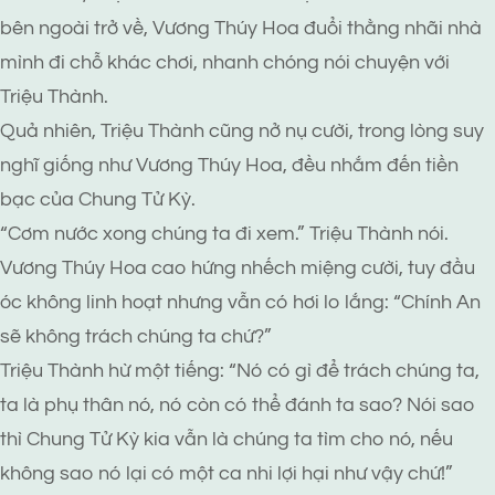
bên ngoài trở về, Vương Thúy Hoa đuổi thằng nhãi nhà
mình đi chỗ khác chơi, nhanh chóng nói chuyện với
Triệu Thành.
Quả nhiên, Triệu Thành cũng nở nụ cười, trong lòng suy
nghĩ giống như Vương Thúy Hoa, đều nhắm đến tiền
bạc của Chung Tử Kỳ.
“Cơm nước xong chúng ta đi xem.” Triệu Thành nói.
Vương Thúy Hoa cao hứng nhếch miệng cười, tuy đầu
óc không linh hoạt nhưng vẫn có hơi lo lắng: “Chính An
sẽ không trách chúng ta chứ?”
Triệu Thành hừ một tiếng: “Nó có gì để trách chúng ta,
ta là phụ thân nó, nó còn có thể đánh ta sao? Nói sao
thì Chung Tử Kỳ kia vẫn là chúng ta tìm cho nó, nếu
không sao nó lại có một ca nhi lợi hại như vậy chứ!”