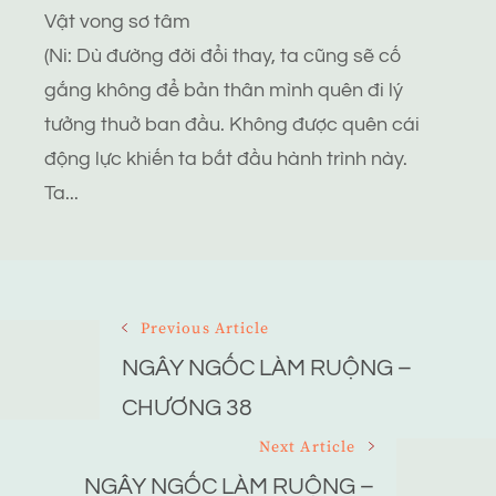
Vật vong sơ tâm
(Ni: Dù đường đời đổi thay, ta cũng sẽ cố
gắng không để bản thân mình quên đi lý
tưởng thuở ban đầu. Không được quên cái
động lực khiến ta bắt đầu hành trình này.
Ta...
Post
Previous Article
Navigation
NGÂY NGỐC LÀM RUỘNG –
CHƯƠNG 38
Next Article
NGÂY NGỐC LÀM RUỘNG –