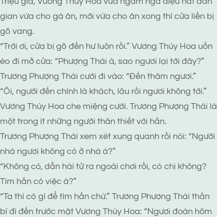
Triệu gia, Vương Thúy Hoa vừa ngâm nga điệu hát dân
gian vừa cho gà ăn, mới vừa cho ăn xong thì cửa liền bị
gõ vang.
“Trời ơi, cửa bị gõ đến hư luôn rồi.” Vương Thúy Hoa uốn
éo đi mở cửa: “Phượng Thái à, sao ngươi lại tới đây?”
Trương Phượng Thái cười đi vào: “Đến thăm ngươi.”
“Ôi, người đến chính là khách, lâu rồi ngươi không tới.”
Vương Thúy Hoa che miệng cười. Trương Phượng Thái là
một trong ít những người thân thiết với hắn.
Trương Phượng Thái xem xét xung quanh rồi nói: “Người
nhà ngươi không có ở nhà à?”
“Không có, dẫn hài tử ra ngoài chơi rồi, có chi không?
Tìm hắn có việc à?”
“Ta thì có gì để tìm hắn chứ.” Trương Phượng Thái thần
bí đi đến trước mặt Vương Thúy Hoa: “Ngươi đoán hôm