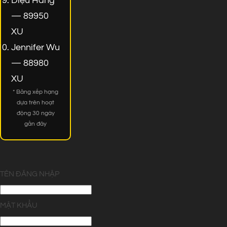
Diệu Hằng
— 89950
XU
Jennifer Wu
— 88980
XU
* Bảng xếp hạng
dựa trên hoạt
động 30 ngày
gần đây
TÊN ĐĂNG NHẬP
MẬT KHẨU