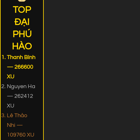
TOP
ĐẠI
PHÚ
HÀO
Thanh Bình
— 266600
XU
Nguyen Ha
— 262412
XU
Lê Thảo
Nhi —
109760 XU