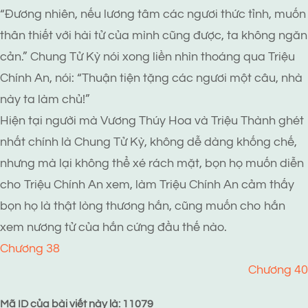
“Đương nhiên, nếu lương tâm các ngươi thức tỉnh, muốn
thân thiết với hài tử của mình cũng được, ta không ngăn
cản.” Chung Tử Kỳ nói xong liền nhìn thoáng qua Triệu
Chính An, nói: “Thuận tiện tặng các ngươi một câu, nhà
này ta làm chủ!”
Hiện tại người mà Vương Thúy Hoa và Triệu Thành ghét
nhất chính là Chung Tử Kỳ, không dễ dàng khống chế,
nhưng mà lại không thể xé rách mặt, bọn họ muốn diễn
cho Triệu Chính An xem, làm Triệu Chính An cảm thấy
bọn họ là thật lòng thương hắn, cũng muốn cho hắn
xem nương tử của hắn cứng đầu thế nào.
Chương 38
Chương 40
Mã ID của bài viết này là: 11079