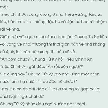
mặt.
Triệu Chính An cũng không ở nhà Triệu Vượng Tài quá
lâu, hắn mua hai miếng đậu hủ và đậu hủ hoa rồi chậm
rãi về nhà.
Giữa trưa vừa qua chưa được bao lâu, Chung Tử Kỳ liền
vội vàng về nhà, thường thì thời gian hắn về nhà không
cố định, khi nào bán xong thì hắn sẽ về.
“Ăn cơm chưa?” Chung Tử Kỳ hỏi Triệu Chính An.
Triệu Chính An gật đầu: “Ăn rồi, còn ngươi?”
“Ta cũng vậy.” Chung Tử Kỳ vào nhà uống một chén
nước lạnh hạ nhiệt: “Mua đậu hũ chưa?”
Triệu Chính An bất đắc dĩ: “Mua rồi, ngươi gấp cái gì
chứ! Nghỉ ngơi chút đi.”
Chung Tử Kỳ nhức đầu ngồi xuống nghỉ ngơi.