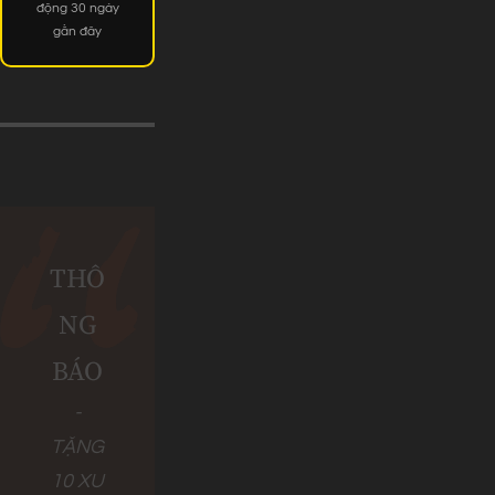
động 30 ngày
gần đây
THÔ
NG
BÁO
-
TẶNG
10 XU