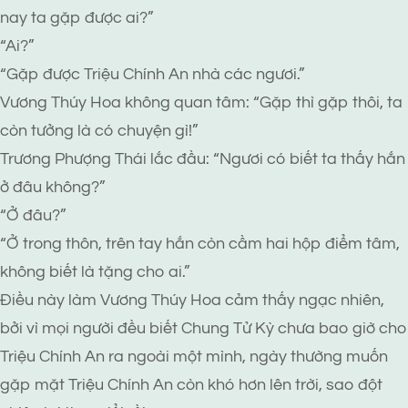
nay ta gặp được ai?”
“Ai?”
“Gặp được Triệu Chính An nhà các ngươi.”
Vương Thúy Hoa không quan tâm: “Gặp thì gặp thôi, ta
còn tưởng là có chuyện gì!”
Trương Phượng Thái lắc đầu: “Ngươi có biết ta thấy hắn
ở đâu không?”
“Ở đâu?”
“Ở trong thôn, trên tay hắn còn cầm hai hộp điểm tâm,
không biết là tặng cho ai.”
Điều này làm Vương Thúy Hoa cảm thấy ngạc nhiên,
bởi vì mọi người đều biết Chung Tử Kỳ chưa bao giờ cho
Triệu Chính An ra ngoài một mình, ngày thường muốn
gặp mặt Triệu Chính An còn khó hơn lên trời, sao đột