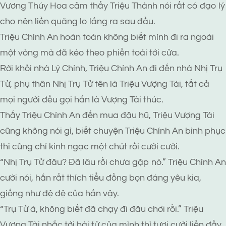
Vương Thúy Hoa cảm thấy Triệu Thành nói rất có đạo lý
cho nên liền quăng lo lắng ra sau đầu.
Triệu Chính An hoàn toàn không biết mình đi ra ngoài
một vòng mà đã kéo theo phiền toái tới cửa.
Rời khỏi nhà Lý Chính, Triệu Chính An đi đến nhà Nhị Trụ
Tử, phụ thân Nhị Trụ Tử tên là Triệu Vượng Tài, tất cả
mọi người đều gọi hắn là Vượng Tài thúc.
Thấy Triệu Chính An đến mua đậu hũ, Triệu Vượng Tài
cũng không nói gì, biết chuyện Triệu Chính An bình phục
thì cũng chỉ kinh ngạc một chút rồi cười cười.
“Nhị Trụ Tử đâu? Đã lâu rồi chưa gặp nó.” Triệu Chính An
cười nói, hắn rất thích tiểu đồng bọn đáng yêu kia,
giống như đệ đệ của hắn vậy.
“Trụ Tử à, không biết đã chạy đi đâu chơi rồi.” Triệu
Vượng Tài nhắc tới hài tử của mình thì tươi cười liền đầy