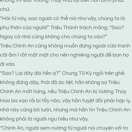
không thì sao Vương Thúy Hoa lại biết hắn bình phục
chứ.
“Hài tử này, sao ngươi có thể nói như vậy, chúng ta là
phụ thân của ngươi!” Triệu Thành trách mắng: “Sao?
Ngay cả nhà cũng không cho chúng ta vào?”
Triệu Chính An cũng không muốn đứng ngoài cửa tranh
cãi ầm ĩ rất mất mặt cho nên nghiêng người để bọn họ
đi vào.
“Sao? Lại đây đòi tiền à?” Chung Tử Kỳ ngồi trên ghế
không đứng dậy, thái độ ác liệt, hắn không sợ Triệu
Chính An mất hứng, nếu Triệu Chính An bị Vương Thúy
Hoa ba xạo rồi bị tẩy não, vậy hắn tuyệt đối phải hợp ly,
nhà này cũng bỏ luôn, nhưng mà hắn tin Triệu Chính An
không phải là người ngu hiếu như vậy.
“Chính An, ngươi xem nương tử ngươi nói chuyện với ta