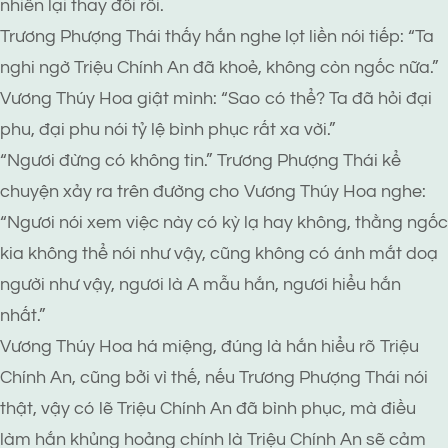
nhiên lại thay đổi rồi.
Trương Phượng Thái thấy hắn nghe lọt liền nói tiếp: “Ta
nghi ngờ Triệu Chính An đã khoẻ, không còn ngốc nữa.”
Vương Thúy Hoa giật mình: “Sao có thể? Ta đã hỏi đại
phu, đại phu nói tỷ lệ bình phục rất xa vời.”
“Ngươi đừng có không tin.” Trương Phượng Thái kể
chuyện xảy ra trên đường cho Vương Thúy Hoa nghe:
“Ngươi nói xem việc này có kỳ lạ hay không, thằng ngốc
kia không thể nói như vậy, cũng không có ánh mắt doạ
người như vậy, ngươi là A mẫu hắn, ngươi hiểu hắn
nhất.”
Vương Thúy Hoa há miệng, đúng là hắn hiểu rõ Triệu
Chính An, cũng bởi vì thế, nếu Trương Phượng Thái nói
thật, vậy có lẽ Triệu Chính An đã bình phục, mà điều
làm hắn khủng hoảng chính là Triệu Chính An sẽ cảm