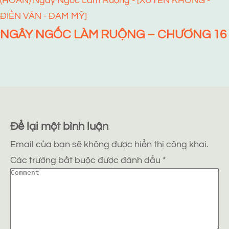
(HOÀN) Ngây Ngốc Làm Ruộng - [XUYÊN KHÔNG -
ĐIỀN VĂN - ĐAM MỸ]
NGÂY NGỐC LÀM RUỘNG – CHƯƠNG 16
Để lại một bình luận
Email của bạn sẽ không được hiển thị công khai.
Các trường bắt buộc được đánh dấu
*