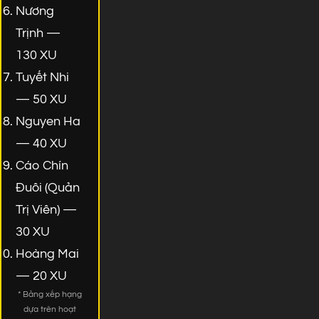
Nương
Trịnh —
130 XU
Tuyết Nhi
— 50 XU
Nguyen Ha
— 40 XU
Cáo Chín
Đuôi (Quản
Trị Viên) —
30 XU
Hoàng Mai
— 20 XU
* Bảng xếp hạng
dựa trên hoạt