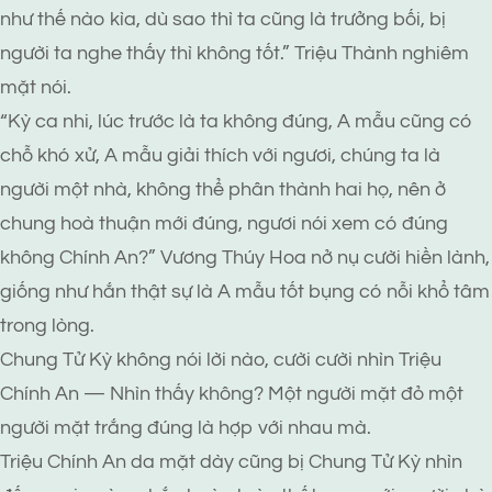
như thế nào kìa, dù sao thì ta cũng là trưởng bối, bị
người ta nghe thấy thì không tốt.” Triệu Thành nghiêm
mặt nói.
“Kỳ ca nhi, lúc trước là ta không đúng, A mẫu cũng có
chỗ khó xử, A mẫu giải thích với ngươi, chúng ta là
người một nhà, không thể phân thành hai họ, nên ở
chung hoà thuận mới đúng, ngươi nói xem có đúng
không Chính An?” Vương Thúy Hoa nở nụ cười hiền lành,
giống như hắn thật sự là A mẫu tốt bụng có nỗi khổ tâm
trong lòng.
Chung Tử Kỳ không nói lời nào, cười cười nhìn Triệu
Chính An — Nhìn thấy không? Một người mặt đỏ một
người mặt trắng đúng là hợp với nhau mà.
Triệu Chính An da mặt dày cũng bị Chung Tử Kỳ nhìn