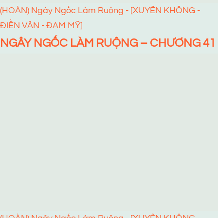
(HOÀN) Ngây Ngốc Làm Ruộng - [XUYÊN KHÔNG -
ĐIỀN VĂN - ĐAM MỸ]
NGÂY NGỐC LÀM RUỘNG – CHƯƠNG 41