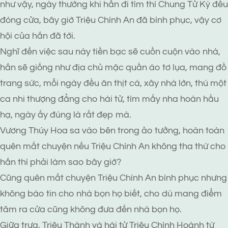
như vậy, ngày thường khi hắn đi tìm thì Chung Tử Kỳ đều
đóng cửa, bây giờ Triệu Chính An đã bình phục, vậy cơ
hội của hắn đã tới.
Nghĩ đến việc sau này tiền bạc sẽ cuồn cuộn vào nhà,
hắn sẽ giống như địa chủ mặc quần áo tơ lụa, mang đồ
trang sức, mỗi ngày đều ăn thịt cá, xây nhà lớn, thú một
ca nhi thượng đẳng cho hài tử, tìm mấy nha hoàn hầu
hạ, ngày ấy đúng là rất đẹp mà.
Vương Thúy Hoa sa vào bên trong ảo tưởng, hoàn toàn
quên mất chuyện nếu Triệu Chính An không tha thứ cho
hắn thì phải làm sao bây giờ?
Cũng quên mất chuyện Triệu Chính An bình phục nhưng
không báo tin cho nhà bọn họ biết, cho dù mang điểm
tâm ra cửa cũng không đưa đến nhà bọn họ.
Giữa trưa, Triệu Thành và hài tử Triệu Chính Hoành từ