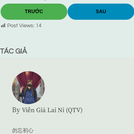
TRƯỚC
SAU
Post Views:
14
TÁC GIẢ
By
Viễn Giả Lai Ni (QTV)
勿忘初心