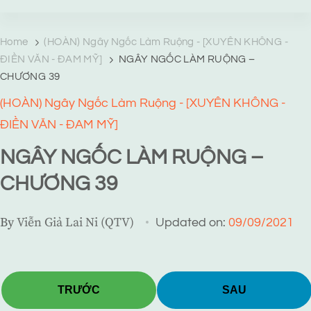
TRANG TRUYỆN MẠNG
Web truyện độc quyền của Viễn Giả Lai Ni
Home
(HOÀN) Ngây Ngốc Làm Ruộng - [XUYÊN KHÔNG -
ĐIỀN VĂN - ĐAM MỸ]
NGÂY NGỐC LÀM RUỘNG –
CHƯƠNG 39
(HOÀN) Ngây Ngốc Làm Ruộng - [XUYÊN KHÔNG -
ĐIỀN VĂN - ĐAM MỸ]
NGÂY NGỐC LÀM RUỘNG –
CHƯƠNG 39
By
Viễn Giả Lai Ni (QTV)
Updated on:
09/09/2021
TRƯỚC
SAU