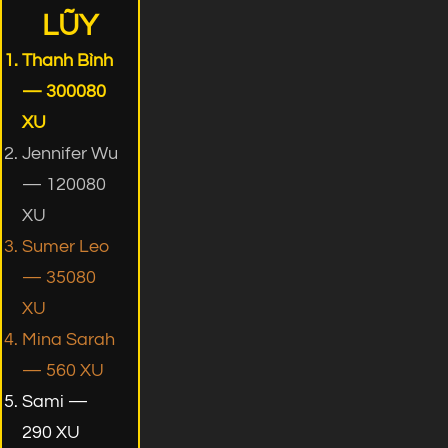
LŨY
Thanh Bình
— 300080
XU
Jennifer Wu
— 120080
XU
Sumer Leo
— 35080
XU
Mina Sarah
— 560 XU
Sami —
290 XU