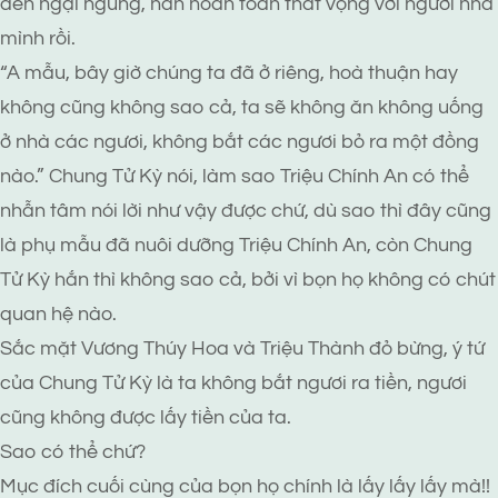
đến ngại ngùng, hắn hoàn toàn thất vọng với người nhà
mình rồi.
“A mẫu, bây giờ chúng ta đã ở riêng, hoà thuận hay
không cũng không sao cả, ta sẽ không ăn không uống
ở nhà các ngươi, không bắt các ngươi bỏ ra một đồng
nào.” Chung Tử Kỳ nói, làm sao Triệu Chính An có thể
nhẫn tâm nói lời như vậy được chứ, dù sao thì đây cũng
là phụ mẫu đã nuôi dưỡng Triệu Chính An, còn Chung
Tử Kỳ hắn thì không sao cả, bởi vì bọn họ không có chút
quan hệ nào.
Sắc mặt Vương Thúy Hoa và Triệu Thành đỏ bừng, ý tứ
của Chung Tử Kỳ là ta không bắt ngươi ra tiền, ngươi
cũng không được lấy tiền của ta.
Sao có thể chứ?
Mục đích cuối cùng của bọn họ chính là lấy lấy lấy mà!!