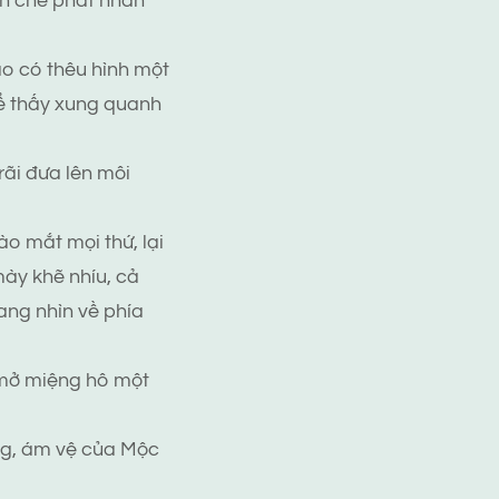
iên chế phát nhân
áo có thêu hình một
hể thấy xung quanh
ãi đưa lên môi
o mắt mọi thứ, lại
ày khẽ nhíu, cả
ang nhìn về phía
 mở miệng hô một
ng, ám vệ của Mộc