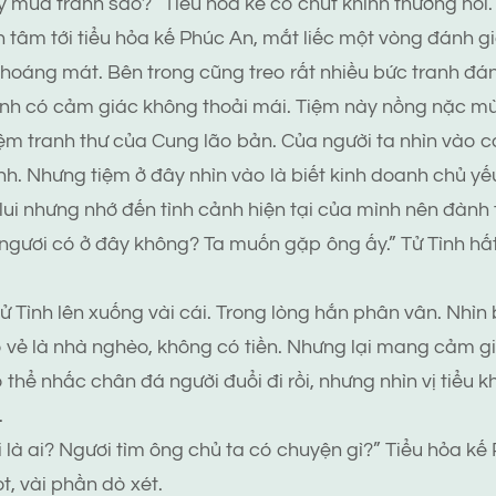
 mua tranh sao?” Tiểu hỏa kế có chút khinh thường hỏi.
 tâm tới tiểu hỏa kế Phúc An, mắt liếc một vòng đánh gi
 thoáng mát. Bên trong cũng treo rất nhiều bức tranh đá
ình có cảm giác không thoải mái. Tiệm này nồng nặc mùi
ệm tranh thư của Cung lão bản. Của người ta nhìn vào có
nh. Nhưng tiệm ở đây nhìn vào là biết kinh doanh chủ yếu 
lui nhưng nhớ đến tình cảnh hiện tại của mình nên đành 
ngươi có ở đây không? Ta muốn gặp ông ấy.” Tử Tình hấ
 Tình lên xuống vài cái. Trong lòng hắn phân vân. Nhìn b
vẻ là nhà nghèo, không có tiền. Nhưng lại mang cảm gi
 thể nhấc chân đá người đuổi đi rồi, nhưng nhìn vị tiểu
.
 là ai? Ngươi tìm ông chủ ta có chuyện gì?” Tiểu hỏa kế
t, vài phần dò xét.