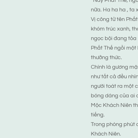
“Này Phất Thế, ngươ
nữa. Ha ha ha , ta
Vị công tử tên Phấ
khóm trúc xanh, th
ngọc bội đang tỏa 
Phất Thế ngồi một 
thưởng thức.
Chính là gương mặt
như tất cả đều nhì
người toát ra một 
bóng dáng của ai 
Mộc Khách Niên th
tiếng.
Trong phòng phút 
Khách Niên.