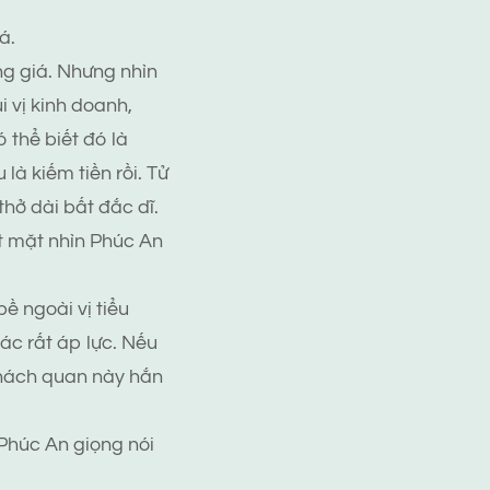
á.
ng giá. Nhưng nhìn
 vị kinh doanh,
 thể biết đó là
là kiếm tiền rồi. Tử
thở dài bất đắc dĩ.
t mặt nhìn Phúc An
ề ngoài vị tiểu
ác rất áp lực. Nếu
 khách quan này hắn
 Phúc An giọng nói