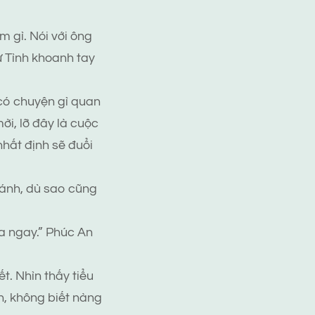
m gì. Nói với ông
ử Tình khoanh tay
có chuyện gì quan
i, lỡ đây là cuộc
nhất định sẽ đuổi
 đánh, dù sao cũng
ra ngay.” Phúc An
t. Nhìn thấy tiểu
an, không biết nàng