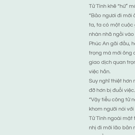
Tử Tình khẽ “hừ” mộ
“Bảo ngươi đi mời ô
ta, ta có một cuộc
nhàn nhã ngồi vào 
Phúc An gãi đầu, h
trọng mà mời ông c
giao dịch quan trọn
việc hắn.
Suy nghĩ thiệt hơn 
đỡ hơn bị đuổi việc
“Vậy tiểu công tử n
khom người nói với
Tử Tình ngoài mặt t
nhị đi mời lão bản 