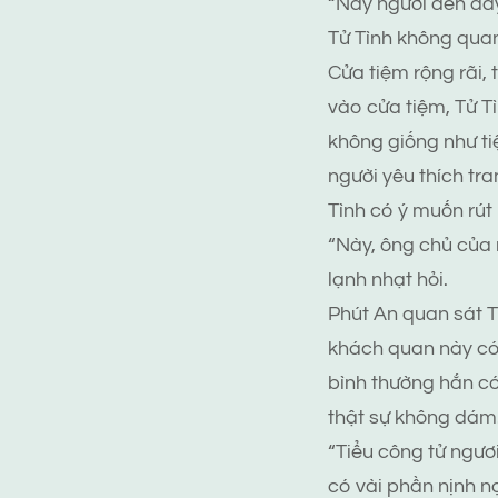
“Này ngươi đến đây
Tử Tình không quan
Cửa tiệm rộng rãi,
vào cửa tiệm, Tử T
không giống như ti
người yêu thích tra
Tình có ý muốn rút 
“Này, ông chủ của 
lạnh nhạt hỏi.
Phút An quan sát Tử
khách quan này có 
bình thường hắn có
thật sự không dám
“Tiểu công tử ngươi
có vài phần nịnh nọ