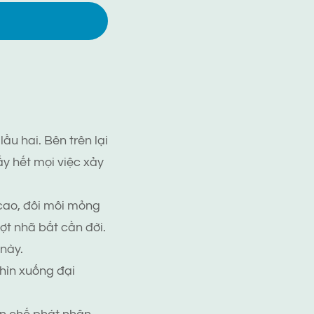
lầu hai. Bên trên lại
ấy hết mọi việc xảy
 cao, đôi môi mỏng
ợt nhã bất cần đời.
này.
hìn xuống đại