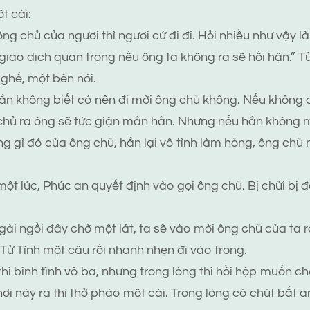
t cái:
ng chủ của ngươi thì ngươi cứ đi đi. Hỏi nhiều như vậy là
 giao dịch quan trọng nếu ông ta không ra sẽ hối hận.” T
ghế, một bên nói.
ắn không biết có nên đi mời ông chủ không. Nếu không 
hủ ra ông sẽ tức giận mắn hắn. Nhưng nếu hắn không mờ
g gì đó của ông chủ, hắn lại vô tình làm hỏng, ông chủ 
một lúc, Phúc an quyết định vào gọi ông chủ. Bị chửi bị
.
gài ngồi đây chờ một lát, ta sẽ vào mời ông chủ của ta 
 Tử Tình một câu rồi nhanh nhẹn đi vào trong.
hì bình tĩnh vô ba, nhưng trong lòng thì hồi hộp muốn chế
nơi này ra thì thở phào một cái. Trong lòng có chút bất 