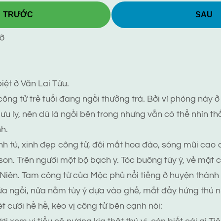
TRƯỚC
SAU
ỡ
ệt ở Vãn Lai Tửu.
công tử trẻ tuổi đang ngồi thưởng trà. Bởi vì phòng này ở 
ưu ly, nên dù là ngồi bên trong nhưng vẫn có thể nhìn th
h.
nh tú, xinh đẹp công tử, đôi mắt hoa đào, sóng mũi cao
son. Trên người một bộ bạch y. Tóc buông tùy ý, vẻ mặt c
iên. Tam công tử của Mộc phủ nổi tiếng ở huyện thành 
a ngồi, nửa nằm tùy ý dựa vào ghế, mắt đầy hứng thú n
t cười hề hề, kéo vị công tử bên cạnh nói: