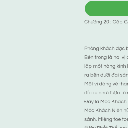
Chương 20 : Gặp G
Phòng khách đặc bi
Bên trong là hai vị 
lắp một hàng kính l
ra bên dưới đại sản
Một vị dáng vẻ tha
đỏ au như được tô 
Đây là Mộc Khách N
Mộc Khách Niên nử
sảnh. Miệng toe toé