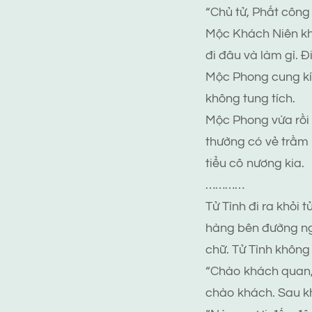
“Chủ tử, Phất công
Mộc Khách Niên kho
đi đâu và làm gì. 
Mộc Phong cung kín
không tung tích.
Mộc Phong vừa rồi 
thường có vẻ trầm l
tiểu cô nương kia.
…………
Tử Tình đi ra khỏi
hàng bên đường ng
chữ. Tử Tình không
“Chào khách quan, 
chào khách. Sau kh