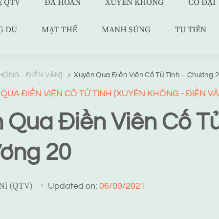
Ệ QTV
ĐÃ HOÀN
XUYÊN KHÔNG
CỔ ĐẠI
G DU
MẠT THẾ
MANH SỦNG
TU TIÊN
HÔNG - ĐIỀN VĂN]
Xuyên Qua Điền Viên Cố Tử Tình – Chương 
QUA ĐIỀN VIÊN CỐ TỬ TÌNH [XUYÊN KHÔNG - ĐIỀN VĂ
 Qua Điền Viên Cố Tử
ơng 20
 Ni (QTV)
Updated on:
06/09/2021