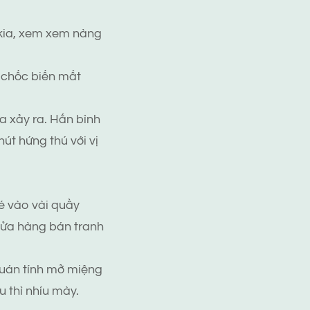
 kia, xem xem nàng
 chốc biến mất
a xảy ra. Hắn bình
út hứng thú với vị
hé vào vài quầy
cửa hàng bán tranh
quán tính mở miệng
 thì nhíu mày.