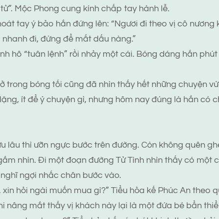
 tử”. Mộc Phong cung kính chấp tay hành lễ.
át tay ý bảo hắn đứng lên: “Ngươi đi theo vị cô nương
Đi nhanh đi, đừng để mất dấu nàng.”
h hô “tuân lệnh” rồi nhảy một cái. Bóng dáng hắn phút
ở trong bóng tối cũng đã nhìn thấy hết những chuyện vừ
ặng, ít để ý chuyện gì, nhưng hôm nay đúng là hắn có ch
 tửu lâu thì ưỡn ngực bước trên đường. Còn không quên g
ắm nhìn. Đi một đoạn đường Tử Tình nhìn thấy có một 
 nghĩ ngợi nhấc chân bước vào.
xin hỏi ngài muốn mua gì?” Tiểu hỏa kế Phúc An theo 
i nâng mắt thấy vị khách này lại là một đứa bé bẩn thiểu