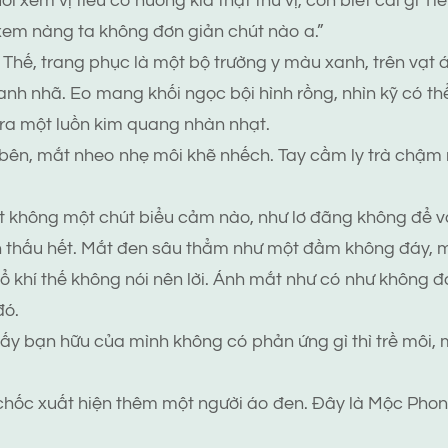
i xem vị tiểu cô nương kia thật thú vị, còn biết cái gì T
 xem nàng ta không đơn giản chút nào a.”
t Thế, trang phục là một bộ trường y màu xanh, trên vạt 
anh nhã. Eo mang khối ngọc bội hình rồng, nhìn kỹ có t
ra một luồn kim quang nhàn nhạt.
bên, mắt nheo nhẹ môi khẽ nhếch. Tay cầm ly trà chậm r
 không một chút biểu cảm nào, như lơ đãng không để và
n thấu hết. Mắt đen sâu thẳm như một đầm không đáy, m
cổ khí thế không nói nên lời. Ánh mắt như có như không đ
đó.
ấy bạn hữu của mình không có phản ứng gì thì trề môi,
chốc xuất hiện thêm một người áo đen. Đây là Mộc Pho