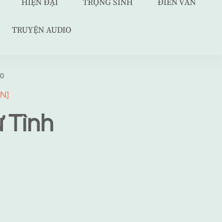
HIỆN ĐẠI
TRỌNG SINH
ĐIỀN VĂN
TRUYỆN AUDIO
20
N]
 Tình