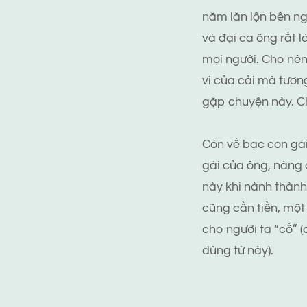
năm lăn lộn bên ngo
và đại ca ông rất 
mọi người. Cho nên
vì của cải mà tươn
gặp chuyện này. Ch
Còn về bạc con gái
gái của ông, nàng 
này khi nành thành
cũng cần tiền, một
cho người ta “cố” 
dùng từ này).