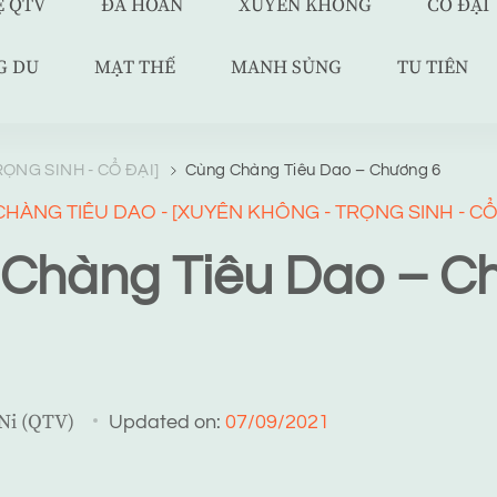
Ệ QTV
ĐÃ HOÀN
XUYÊN KHÔNG
CỔ ĐẠI
G DU
MẠT THẾ
MANH SỦNG
TU TIÊN
ỌNG SINH - CỔ ĐẠI]
Cùng Chàng Tiêu Dao – Chương 6
HÀNG TIÊU DAO - [XUYÊN KHÔNG - TRỌNG SINH - CỔ
Chàng Tiêu Dao – C
 Ni (QTV)
Updated on:
07/09/2021