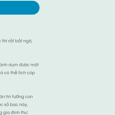
thì rất bất ngờ,
 dành dụm được một
à có thể tích cóp
n tin tưởng con
ợc số bạc này,
 gia đình thư