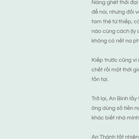
Nàng ghét thời đại
để nói, nhưng đối 
tam thê tứ thiếp, 
nào cùng cách (ly d
không có nết na p
Kiếp trước cũng vì
chết rồi một thời g
tồn tại.
Trở lại, An Bình lấ
ông dùng số tiền n
khác biết nhà mình
An Thành tất nhiên