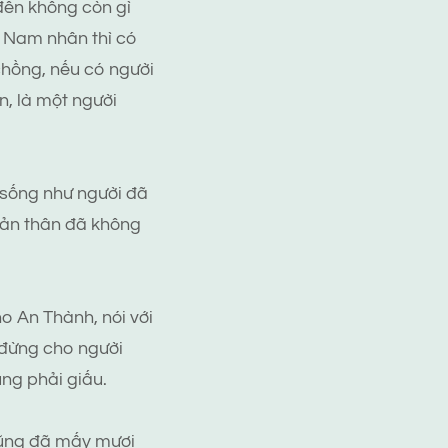
đến không còn gì
. Nam nhân thì có
chồng, nếu có người
n, là một người
 sống như người đã
 bản thân đã không
ho An Thành, nói với
 đừng cho người
ng phải giấu.
 cũng đã mấy mươi