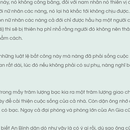
 này, nó không công bằng, đối với nam nhân nó thiên vị 
với nữ nhân các nàng, nó lại hà khắc tới không chịu được
còn nữ nhân các nàng cả đời chỉ được hầu hạ một người 
ị) thì sẽ bị thiên hạ phỉ nhổ rằng người đó không nên thâ
hẩm cách.
 những luật lệ bất công này mà nàng đã phải sống cuộc
ian rất dài, lúc đó nếu không phải có sư phụ, nàng nghĩ
y trong mấy trăm lượng bạc kia ra một trăm lượng giao c
ày để cải thiện cuộc sống của cả nhà. Còn dặn ông nhớ
 có bạc. Ngay cả đại phòng và phòng lớn của An Gia cũ
 biết An Bình dặn dò như vậy là có ý gì rồi, dù sao ông