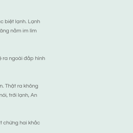
 biệt lạnh. Lạnh
băng nằm im lìm
đệ ra ngoài đắp hình
n. Thật ra không
i, trời lạnh, An
ất chừng hai khắc