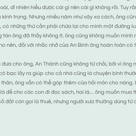
ài, dĩ nhiên hiểu được cái gì nên cái gì không rồi. Tuy r
là kính trọng. Nhưng nhiều năm như vậy xa cách, ông cũn
, có những thứ cần phải chừa lại cho mình một đường lu
g tàn ông đã thấy không ít, ông cũng không muốn mình m
o nên, đối với nhắc nhở của An Bình ông hoàn toàn có t
 đưa cho ông, An Thành cũng không từ chối, bởi vì ông n
có bạc lấy ra giúp cho cả nhà cũng là chuyện bình thườ
 thân, ông vẫn có thể góp thêm của hồi môn cho nàng. Lạ
 là để cho các con đi đọc sách, hai là… ông muốn mua 
(cố đất còn gọi là thuê, nhưng người xưa thường dùng từ 