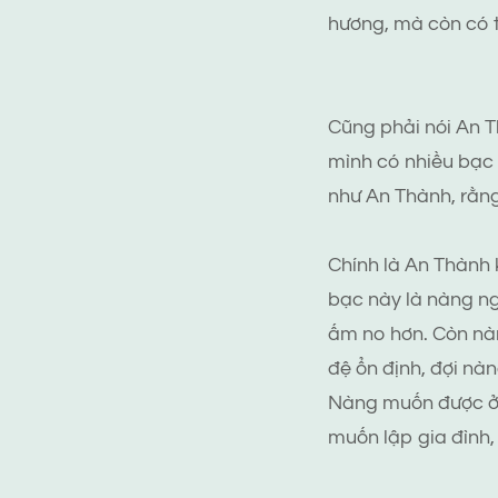
hương, mà còn có 
Cũng phải nói An T
mình có nhiều bạc 
như An Thành, rằng
Chính là An Thành 
bạc này là nàng n
ấm no hơn. Còn nàn
đệ ổn định, đợi nà
Nàng muốn được ở c
muốn lập gia đình,