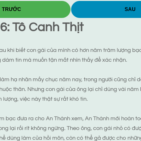
TRƯỚC
SAU
: Tô Canh Thịt
au khi biết con gái của mình có hơn năm trăm lượng bạc 
 dám tin mà muốn tận mắt nhìn thấy để xác nhận.
g làm hạ nhân mấy chục năm nay, trong người cũng chỉ
chuộc thân. Nhưng con gái của ông lại chỉ dùng vài năm l
ượng, việc này thật sự rất khó tin.
ầm bạc đưa ra cho An Thành xem, An Thành mới hoàn toà
ng lại rối rít không ngừng. Theo ông, con gái nhỏ có đư
thể dùng làm của hồi môn, còn có thể gả được cho những