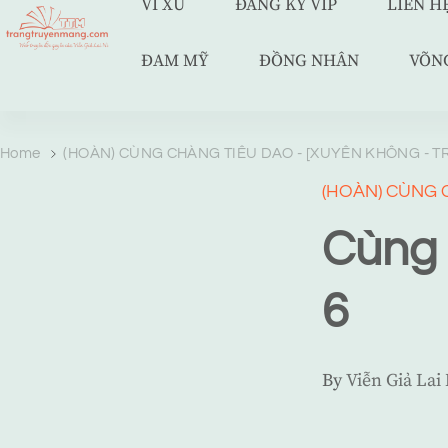
VÍ XU
ĐĂNG KÝ VIP
LIÊN H
ĐAM MỸ
ĐỒNG NHÂN
VÕN
TRANG TRUYỆN MẠNG
Web truyện độc quyền của Viễn Giả Lai Ni
Home
(HOÀN) CÙNG CHÀNG TIÊU DAO - [XUYÊN KHÔNG - TR
(HOÀN) CÙNG C
Cùng 
6
By
Viễn Giả Lai