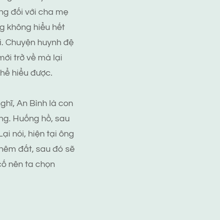
ằng đối với cha mẹ
g không hiểu hết
i. Chuyện huynh đệ
ới trở về mà lại
hể hiểu được.
ghĩ, An Bình là con
ng. Huống hồ, sau
i nói, hiện tại ông
thêm đất, sau đó sẽ
cố nên ta chọn