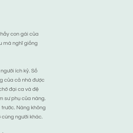
thấy con gái của
âu mà nghĩ giống
người ích kỷ. Số
ng của cả nhà được
chờ đại ca và đệ
ìm sư phụ của nàng.
p trước. Nàng không
 cùng người khác.