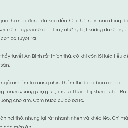
ua thì mùa đông đã kéo đến. Cái thời này mùa đông đặc
sớm đi ra ngoài sẽ nhìn thấy những hạt sương đã đóng 
 còn có tuyết rơi.
thấy tuyết An Bình rất thích thú, có khi còn lôi kéo tiểu 
 sân.
ngồi ôm ấm trà nóng nhìn Thẩm thị đang bận rộn nấu ă
ng muốn xuống phụ giúp, mà là Thẫm thị không cho. Bà nó
giường cho ấm. Cơm nước cứ để bà lo.
hân hơi thô, nhưng lại rất nhanh nhẹn và khéo léo. Chỉ m
g các món ăn.