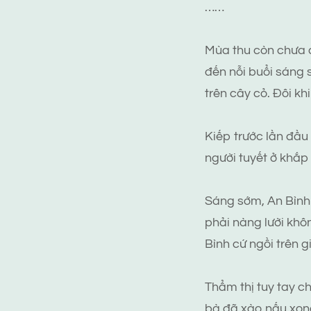
……
Mùa thu còn chưa q
đến nỗi buổi sáng 
trên cây cỏ. Đôi khi
Kiếp trước lần đầu 
người tuyết ở khắp
Sáng sớm, An Bình 
phải nàng lười khô
Bình cứ ngồi trên 
Thẩm thị tuy tay c
bà đã xào nấu xon