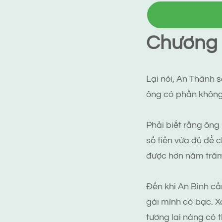
Chương 6
Lại nói, An Thành s
ông có phần không
Phải biết rằng ôn
số tiền vừa đủ để 
được hơn năm trăm l
Đến khi An Bình c
gái mình có bạc. Xo
tương lai nàng có 