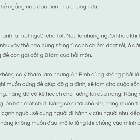
thể ngẩng cao đầu bên nhà chồng nữa.
hành là một người cha tốt. Nếu là những người khác khi 
như vậy thế nào cũng sẽ nghĩ cách chiếm đoạt rồi, ở đ
 để con gái cất giữ làm của hồi môn.
không có ý tham lam nhưng An Bình cũng không phải là 
ghĩ muốn dùng để giúp đỡ gia đình, sẽ làm cho cuộc số
g, nàng đã có kế hoạch cho tương lai của nàng. Rằng 
ng lớn hơn một chút. Nàng sẽ đi tới chỗ kia, nàng muốn t
ạnh người, sẽ cùng người đi hành y cứu người như kiế
 nàng không muốn đau khổ lo lắng khi chồng của mình ở