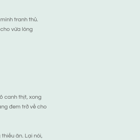
mình tranh thủ.
i cho vừa lòng
ô canh thịt, xong
nàng đem trở về cho
thiếu ăn. Lại nói,