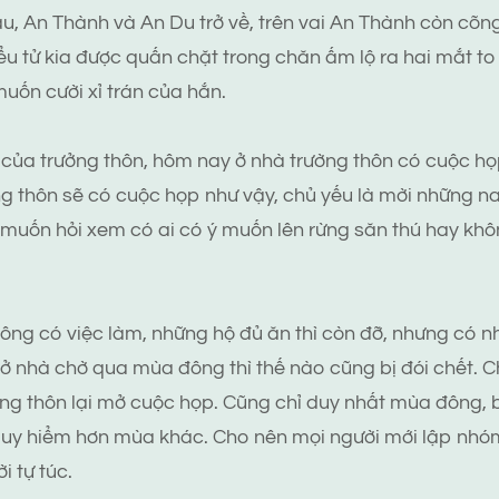
, An Thành và An Du trở về, trên vai An Thành còn cõng
iểu tử kia được quấn chặt trong chăn ấm lộ ra hai mắt to
muốn cười xỉ trán của hắn.
 của trưởng thôn, hôm nay ở nhà trường thôn có cuộc họ
g thôn sẽ có cuộc họp như vậy, chủ yếu là mời những 
à muốn hỏi xem có ai có ý muốn lên rừng săn thú hay khô
ông có việc làm, những hộ đủ ăn thì còn đỡ, nhưng có 
ở nhà chờ qua mùa đông thì thế nào cũng bị đói chết. 
ng thôn lại mở cuộc họp. Cũng chỉ duy nhất mùa đông, b
guy hiểm hơn mùa khác. Cho nên mọi người mới lập nhóm
i tự túc.