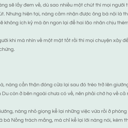
nàng sẽ lấy đem về, dù sao nhiều một chút thì mọi người
t. Nhưng hiện tại, nàng cảm nhận được ông bà nội là thậ
ẽ không ích kỷ mà ăn ngon lại để hai lão nhân chịu thèm
ười khi mà nhìn về một mặt tốt rồi thì mọi chuyện xảy đ
 chứng.
hà, nàng cẩn thận đóng cửa lại sau đó trèo trở lên giườn
 Du còn ở bên ngoài chưa có về, nên phải chờ họ về cả
iường, nàng nhỏ giọng kể lại những việc vừa rồi ở phòng 
à bà Nồng trách mắng, mà chỉ kể lại lời nàng nói, kèm 