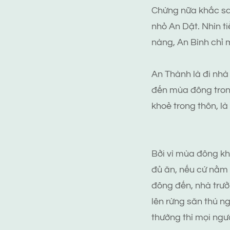
Chừng nữa khắc sau
nhỏ An Dật. Nhìn t
nàng, An Bình chỉ 
An Thành là đi nhà
đến mùa đông tron
khoẻ trong thôn, l
Bởi vì mùa đông kh
đủ ăn, nếu cứ nằm 
đông đến, nhà trưở
lên rừng săn thú n
thường thì mọi ngườ