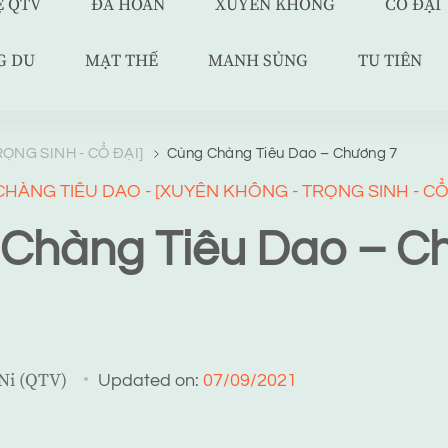
Ệ QTV
ĐÃ HOÀN
XUYÊN KHÔNG
CỔ ĐẠI
G DU
MẠT THẾ
MANH SỦNG
TU TIÊN
ỌNG SINH - CỔ ĐẠI]
Cùng Chàng Tiêu Dao – Chương 7
HÀNG TIÊU DAO - [XUYÊN KHÔNG - TRỌNG SINH - CỔ
Chàng Tiêu Dao – C
 Ni (QTV)
Updated on:
07/09/2021