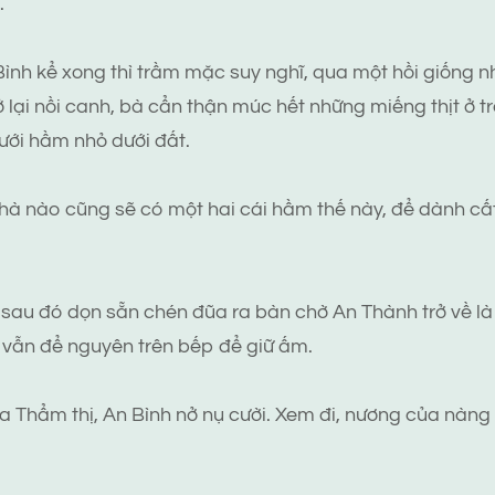
.
ình kể xong thì trầm mặc suy nghĩ, qua một hồi giống n
ở lại nồi canh, bà cẩn thận múc hết những miếng thịt ở t
dưới hầm nhỏ dưới đất.
hà nào cũng sẽ có một hai cái hầm thế này, để dành cấ
 sau đó dọn sẵn chén đũa ra bàn chờ An Thành trở về là
 vẫn để nguyên trên bếp để giữ ấm.
 Thẩm thị, An Bình nở nụ cười. Xem đi, nương của nàng