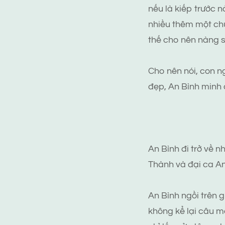
nếu là kiếp trước 
nhiều thêm một chú
thế cho nên nàng s
Cho nên nói, con ng
đẹp, An Bình minh
An Bình đi trở về n
Thành và đại ca An
An Bình ngồi trên g
không kể lại câu m