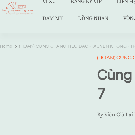
VÍ XU
ĐĂNG KÝ VIP
LIÊN H
ĐAM MỸ
ĐỒNG NHÂN
VÕN
TRANG TRUYỆN MẠNG
Web truyện độc quyền của Viễn Giả Lai Ni
Home
(HOÀN) CÙNG CHÀNG TIÊU DAO - [XUYÊN KHÔNG - TR
(HOÀN) CÙNG C
Cùng 
7
By
Viễn Giả Lai