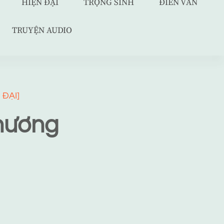
HIỆN ĐẠI
TRỌNG SINH
ĐIỀN VĂN
TRUYỆN AUDIO
 ĐẠI]
hương