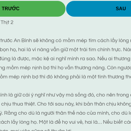
TRƯỚC
SAU
Thịt 2
p trước An Bình sẽ không có mồm mép tìm cách lấy lòng 
ọn họ, hai là vì nàng vẫn giữ một trái tim chính trực. N
úng là được, mặc kệ ai nghĩ mình ra sao. Nếu ai thương
ng mồm mép nịnh bợ thì họ vẫn thương nàng. Còn ngược 
ồm mép nịnh bợ thì đó không phải là một tình thương thậ
ính là giữ cái ý nghĩ như vậy mà sống đó, cho nên trong 
chịu thua thiệt. Cho tới sau này, khi bản thân chịu khôn
ý. Rằng cho dù là người thân thế nào của mình, cho dù l
ách lấy lòng họ. Một là để họ vui vẻ, hai là… Nếu biết cá