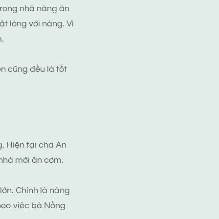
 trong nhà nàng ăn
t lòng với nàng. Vì
.
ến cũng đều là tốt
g. Hiện tại cha An
 nhà mới ăn cơm.
lớn. Chính là nàng
theo việc bà Nồng