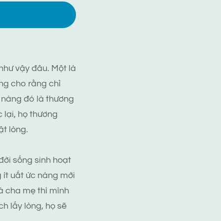
như vậy đâu. Một là
àng cho rằng chỉ
 nàng đó là thương
lại, họ thương
t lòng.
đời sống sinh hoạt
g ít uất ức nàng mới
à cha mẹ thì mình
ch lấy lòng, họ sẽ