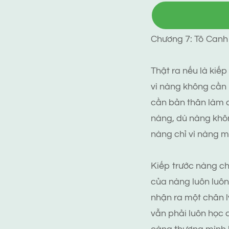
Chương 7: Tô Canh 
Thật ra nếu là kiế
vì nàng không cần b
cần bản thân làm đ
nàng, dù nàng khô
nàng chỉ vì nàng m
Kiếp trước nàng ch
của nàng luôn luôn 
nhận ra một chân l
vẫn phải luôn học c