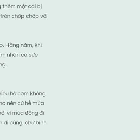
 thêm một cái bị
 tròn chớp chớp với
p. Hằng năm, khi
nam nhân có sức
ng.
nhiều hộ cơm không
Cho nên cứ hễ mùa
ởi vì mùa đông đi
 đi cùng, chứ bình