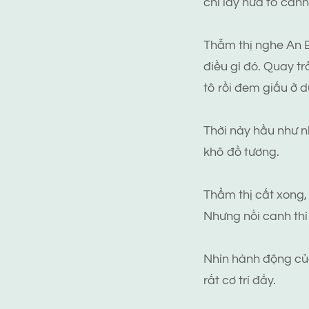
chỉ lấy nửa tô canh
Thẫm thị nghe An B
điều gì đó. Quay tr
tô rồi đem giấu ở 
Thời này hầu như n
khô đồ tương.
Thẩm thị cất xong,
Nhưng nồi canh thì
Nhìn hành động của
rất cơ trí đấy.