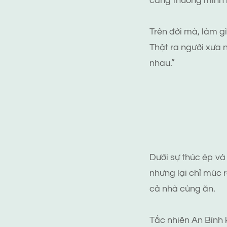
càng thương mình h
Trên đời mà, làm g
Thật ra người xưa n
nhau.”
Dưới sự thúc ép và
nhưng lại chỉ múc 
cả nhà cùng ăn.
Tấc nhiên An Bình k