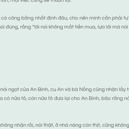
ơn, mọi việc cũng sẽ thuận lợi.
ì có công bằng nhất định đâu, cho nên mình cần phải tự 
ói đúng, rằng “lời nói không mất tiền mua, lựa lời mà nó
 nói ngọt của An Bình, cụ An và bà Nồng cũng nhận lấy t
ra có nửa tô, còn nửa tô đưa lại cho An Bình, bảo rằng 
hông nhận rồi, nói thật, ở nhà nàng còn thịt, cũng không 