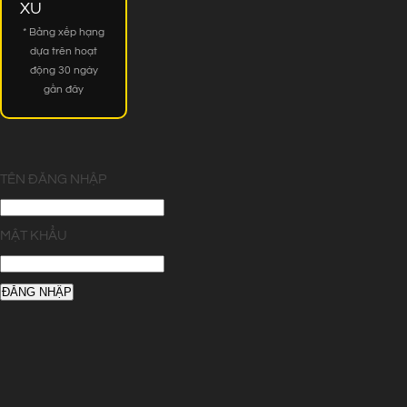
XU
* Bảng xếp hạng
dựa trên hoạt
động 30 ngày
gần đây
TÊN ĐĂNG NHẬP
MẬT KHẨU