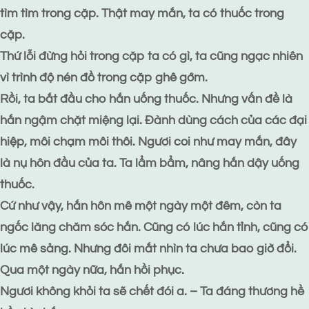
tìm tìm trong cặp. Thật may mắn, ta có thuốc trong
cặp.
Thứ lỗi đừng hỏi trong cặp ta có gì, ta cũng ngạc nhiên
vì trình độ nén đồ trong cặp ghê gớm.
Rồi, ta bắt đầu cho hắn uống thuốc. Nhưng vấn đề là
hắn ngậm chặt miệng lại. Đành dùng cách của các đại
hiệp, môi chạm môi thôi. Ngươi coi như may mắn, đây
là nụ hôn đầu của ta. Ta lẩm bẩm, nâng hắn dậy uống
thuốc.
Cứ như vậy, hắn hôn mê một ngày một đêm, còn ta
ngốc lăng chăm sóc hắn. Cũng có lúc hắn tỉnh, cũng có
lúc mê sảng. Nhưng đôi mắt nhìn ta chưa bao giờ đổi.
Qua một ngày nữa, hắn hồi phục.
Ngươi không khỏi ta sẽ chết đói a. – Ta đáng thương hề