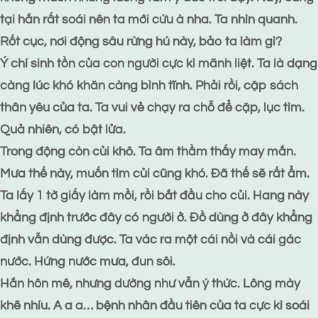
tại hắn rất soái nên ta mới cứu à nha. Ta nhìn quanh.
Rốt cục, nơi động sâu rừng hú này, bảo ta làm gì?
Ý chí sinh tồn của con người cực kì mãnh liệt. Ta là dạng
càng lúc khó khăn càng bình tĩnh. Phải rồi, cặp sách
thân yêu của ta. Ta vui vẻ chạy ra chỗ để cặp, lục tìm.
Quả nhiên, có bật lửa.
Trong động còn củi khô. Ta âm thầm thấy may mắn.
Mưa thế này, muốn tìm củi cũng khó. Đã thế sẽ rất ẩm.
Ta lấy 1 tờ giấy làm mồi, rồi bắt đầu cho củi. Hang này
khẳng định trước đây có người ở. Đồ dùng ở đây khẳng
định vẫn dùng được. Ta vác ra một cái nồi và cái gác
nước. Hứng nước mưa, đun sôi.
Hắn hôn mê, nhưng dường như vẫn ý thức. Lông mày
khẽ nhíu. A a a… bệnh nhân đầu tiên của ta cực kì soái