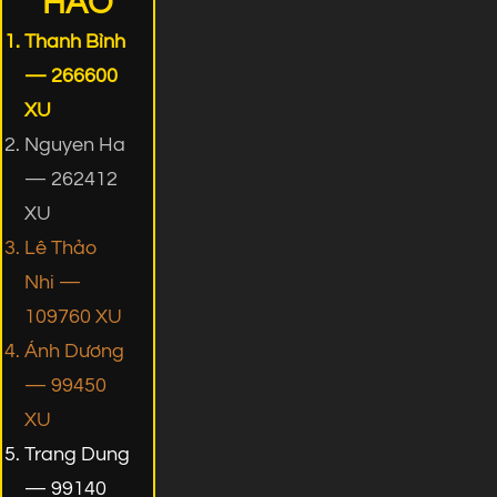
HÀO
Thanh Bình
— 266600
XU
Nguyen Ha
— 262412
XU
Lê Thảo
Nhi —
109760 XU
Ánh Dương
— 99450
XU
Trang Dung
— 99140