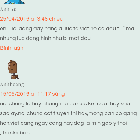
Ánh Yu
25/04/2016 at 3:48 chiều
eh… loi dang day nang a. luc ta viet no co dau “…” ma.
nhung luc dang hinh nhu bi mat dau
Bình luận
Anhhoang
15/05/2016 at 11:17 sáng
noi chung la hay nhung ma bo cuc ket cau thay sao
sao ay,noi chung cot truyen thi hay,mong ban co gang
hon,viet cang ngay cang hay,dag la mjh gop y thoi
,thanks ban