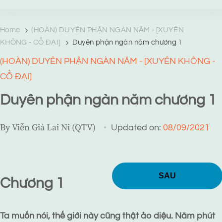
TRANG TRUYỆN MẠNG
Web truyện độc quyền của Viễn Giả Lai Ni
Home
(HOÀN) DUYÊN PHẬN NGÀN NĂM - [XUYÊN
KHÔNG - CỔ ĐẠI]
Duyên phận ngàn năm chương 1
(HOÀN) DUYÊN PHẬN NGÀN NĂM - [XUYÊN KHÔNG -
CỔ ĐẠI]
Duyên phận ngàn năm chương 1
By
Viễn Giả Lai Ni (QTV)
Updated on:
08/09/2021
SAU
Chương 1
Ta muốn nói, thế giới này cũng thật ảo diệu. Năm phút