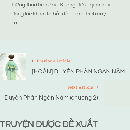
tưởng thuở ban đầu. Không được quên cái
động lực khiến ta bắt đầu hành trình này.
Ta...
Post
Previous Article
Navigation
[HOÀN] DUYÊN PHẬN NGÀN NĂM
Next Article
Duyên Phận Ngàn Năm (chương 2)
TRUYỆN ĐƯỢC ĐỀ XUẤT