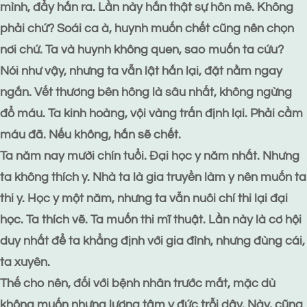
mình, đẩy hắn ra. Lần này hắn thật sự hôn mê. Không
phải chứ? Soái ca à, huynh muốn chết cũng nên chọn
nơi chứ. Ta và huynh không quen, sao muốn ta cứu?
Nói như vậy, nhưng ta vẫn lật hắn lại, đặt nằm ngay
ngắn. Vết thương bên hông là sâu nhất, không ngừng
đổ máu. Ta kinh hoàng, vội vàng trấn định lại. Phải cầm
máu đã. Nếu không, hắn sẽ chết.
Ta năm nay mười chín tuổi. Đại học y năm nhất. Nhưng
ta không thích y. Nhà ta là gia truyền làm y nên muốn ta
thi y. Học y một năm, nhưng ta vẫn nuôi chí thi lại đại
học. Ta thích vẽ. Ta muốn thi mĩ thuật. Lần này là cơ hội
duy nhất để ta khẳng định với gia đình, nhưng đùng cái,
ta xuyên.
Thế cho nên, đối với bệnh nhân trước mắt, mặc dù
không muốn nhưng lương tâm y đức trỗi dậy. Này, cũng