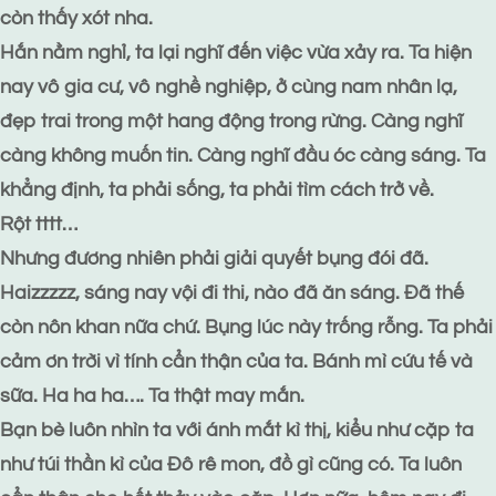
còn thấy xót nha.
Hắn nằm nghỉ, ta lại nghĩ đến việc vừa xảy ra. Ta hiện
nay vô gia cư, vô nghề nghiệp, ở cùng nam nhân lạ,
đẹp trai trong một hang động trong rừng. Càng nghĩ
càng không muốn tin. Càng nghĩ đầu óc càng sáng. Ta
khẳng định, ta phải sống, ta phải tìm cách trở về.
Rột tttt…
Nhưng đương nhiên phải giải quyết bụng đói đã.
Haizzzzz, sáng nay vội đi thi, nào đã ăn sáng. Đã thế
còn nôn khan nữa chứ. Bụng lúc này trống rỗng. Ta phải
cảm ơn trời vì tính cẩn thận của ta. Bánh mì cứu tế và
sữa. Ha ha ha…. Ta thật may mắn.
Bạn bè luôn nhìn ta với ánh mắt kì thị, kiểu như cặp ta
như túi thần kì của Đô rê mon, đồ gì cũng có. Ta luôn