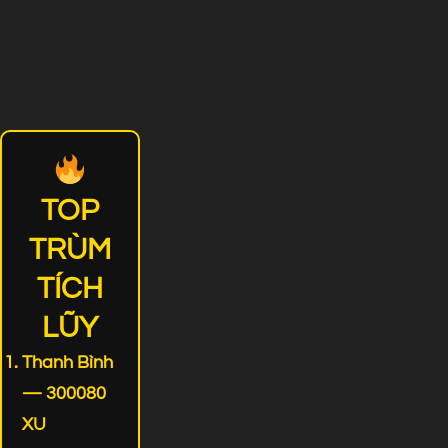
TOP
TRÙM
TÍCH
LŨY
Thanh Bình
— 300080
XU