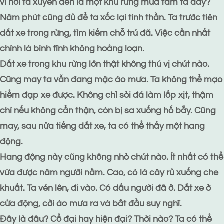
vì nơi ta xuyên đến là một khu rừng mưa tầm tã đây?
Năm phút cũng đủ để ta xốc lại tinh thần. Ta trước tiên
dắt xe trong rừng, tìm kiếm chỗ trú đã. Việc cần nhất
chính là bình tĩnh không hoảng loạn.
Dắt xe trong khu rừng lớn thật không thú vị chút nào.
Cũng may ta vẫn đang mặc áo mưa. Ta không thể mạo
hiểm đạp xe được. Không chỉ sỏi đá làm lốp xịt, thậm
chí nếu không cẩn thận, còn bị sa xuống hố bẫy. Cũng
may, sau nửa tiếng dắt xe, ta có thể thấy một hang
động.
Hang động này cũng không nhỏ chút nào. Ít nhất có thể
vừa được năm người nằm. Cao, có lá cây rủ xuống che
khuất. Ta vén lên, đi vào. Có dấu người đã ở. Dắt xe ở
cửa động, cởi áo mưa ra và bắt đầu suy nghĩ.
Đây là đâu? Cổ đại hay hiện đại? Thời nào? Ta có thể