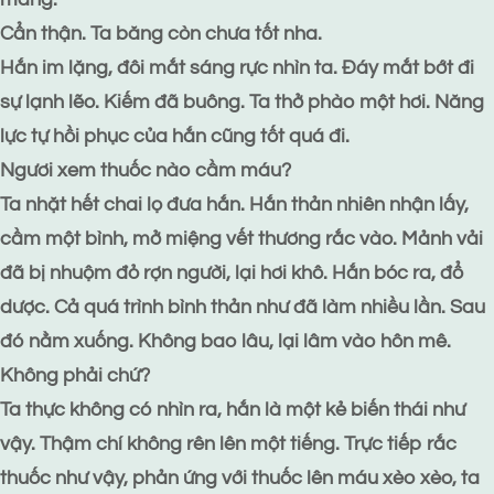
Cẩn thận. Ta băng còn chưa tốt nha.
Hắn im lặng, đôi mắt sáng rực nhìn ta. Đáy mắt bớt đi
sự lạnh lẽo. Kiếm đã buông. Ta thở phào một hơi. Năng
lực tự hồi phục của hắn cũng tốt quá đi.
Ngươi xem thuốc nào cầm máu?
Ta nhặt hết chai lọ đưa hắn. Hắn thản nhiên nhận lấy,
cầm một bình, mở miệng vết thương rắc vào. Mảnh vải
đã bị nhuộm đỏ rợn người, lại hơi khô. Hắn bóc ra, đổ
dược. Cả quá trình bình thản như đã làm nhiều lần. Sau
đó nằm xuống. Không bao lâu, lại lâm vào hôn mê.
Không phải chứ?
Ta thực không có nhìn ra, hắn là một kẻ biến thái như
vậy. Thậm chí không rên lên một tiếng. Trực tiếp rắc
thuốc như vậy, phản ứng với thuốc lên máu xèo xèo, ta