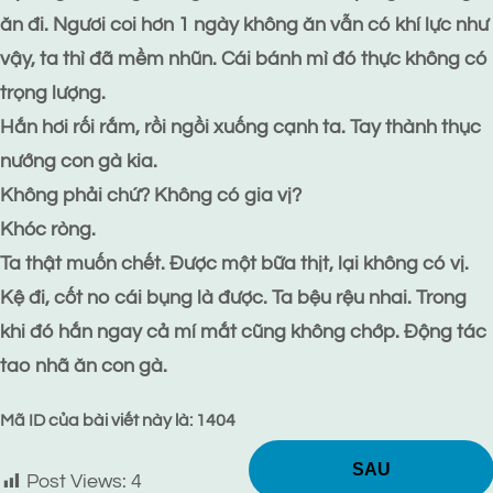
ăn đi. Ngươi coi hơn 1 ngày không ăn vẫn có khí lực như
vậy, ta thì đã mềm nhũn. Cái bánh mì đó thực không có
trọng lượng.
Hắn hơi rối rắm, rồi ngồi xuống cạnh ta. Tay thành thục
nướng con gà kia.
Không phải chứ? Không có gia vị?
Khóc ròng.
Ta thật muốn chết. Được một bữa thịt, lại không có vị.
Kệ đi, cốt no cái bụng là được. Ta bệu rệu nhai. Trong
khi đó hắn ngay cả mí mắt cũng không chớp. Động tác
tao nhã ăn con gà.
Mã ID của bài viết này là: 1404
SAU
Post Views:
4