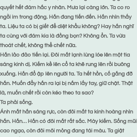
quyết hết đám hắc y nhân. Mưa lại càng lớn. Ta co ro
ngồi im trong động. Hắn đang tiến đến. Hắn nhìn thấy
ta. Liệu ta có bị giết để diệt khẩu không? Hay hắn nghĩ
ta cùng với đám kia là đồng bọn? Không ổn. Ta vừa
thoát chết, không thể chết nữa.
Hắn lảo đảo tiến lại. Đôi mắt lạnh lùng lóe lên một tia
sáng kinh dị. Kiếm kề lên cổ ta khẽ rung lên rồi buông
xuống. Hắn đổ ập lên người ta. Ta hết hồn, cố gắng đỡ
hắn. Muốn đẩy hắn ra lại bị nắm lấy tay, giữ chặt. Thật
là, muốn chết rồi còn kéo theo ta sao?
Ta phải sống.
Ánh mắt hắn sáng rực, còn đôi mắt ta kinh hoàng nhìn
hắn. Hắn… Hắn có đôi mắt rất sắc. Mày kiếm. Sống mũi
cao ngạo, còn đôi môi mỏng đang tái màu. Ta giật