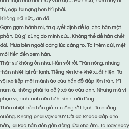
cẩn thận cho hết thảy vào cặp. Hơn nữa, hôm nay đi
thi, cặp ta nặng hơn thì phải.
Không nói nữa, ăn đã.
Gặm gặm bánh mì, ta quyết định để lại cho hắn một
phần. Dù gì cũng do mình cứu. Không thể để hắn chết
đói. Mưa bên ngoài càng lúc càng to. Ta thêm củi, mệt
mỏi tiến đến xem hắn.
Thật sự không ổn nha. Hắn sốt rồi. Trán nóng, nhưng
thân nhiệt lại rất lạnh. Tiếng rên khe khẽ xuất hiện. Ta
vội xé tiếp một mảnh áo của hắn để đắp lên trán. Mĩ
nam à, không phải ta cố ý xé áo của anh. Nhưng mà vì
phục vụ anh, anh nên tự hi sinh mới đúng.
Thân nhiệt của hắn giảm xuống rất lạnh. Ta cuống
cuồng. Không phải vậy chứ? Cởi áo khoác đắp cho
hắn, lại kéo hắn đến gần đống lửa cho ấm. Ta loay hoay