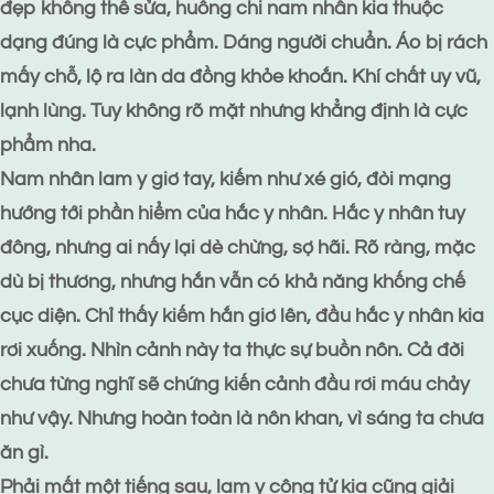
đẹp không thể sửa, huống chi nam nhân kia thuộc
dạng đúng là cực phẩm. Dáng người chuẩn. Áo bị rách
mấy chỗ, lộ ra làn da đồng khỏe khoắn. Khí chất uy vũ,
lạnh lùng. Tuy không rõ mặt nhưng khẳng định là cực
phẩm nha.
Nam nhân lam y giơ tay, kiếm như xé gió, đòi mạng
hướng tới phần hiểm của hắc y nhân. Hắc y nhân tuy
đông, nhưng ai nấy lại dè chừng, sợ hãi. Rõ ràng, mặc
dù bị thương, nhưng hắn vẫn có khả năng khống chế
cục diện. Chỉ thấy kiếm hắn giơ lên, đầu hắc y nhân kia
rơi xuống. Nhìn cảnh này ta thực sự buồn nôn. Cả đời
chưa từng nghĩ sẽ chứng kiến cảnh đầu rơi máu chảy
như vậy. Nhưng hoàn toàn là nôn khan, vì sáng ta chưa
ăn gì.
Phải mất một tiếng sau, lam y công tử kia cũng giải