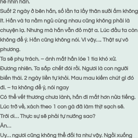
hề nhìn hắn.
Suốt 2 ngày ở bên hắn, số lần ta lấy thân sưởi ấm không
ít. Hắn và ta nằm ngủ cùng nhau cũng không phải là
chuyện lạ. Nhưng mà hắn vẫn đỏ mặt a. Lúc đầu ta còn
không để ý. Hắn cũng không nói. Vì vậy…. Thật sự vô
phương.
Ta sẽ phụ trách. – ánh mắt hắn lóe 1 tia khó xử.
Đương nhiên. Ta sắp chết đói rồi. Ngươi là con người
biến thái. 2 ngày liền tự khỏi. Mau mau kiếm chút gì đó
đi. – ta không để ý, nói ngay
Có thể vết thương chưa lành, hắn đi mất hơn nửa tiếng.
Lúc trở về, xách theo 1 con gà đã làm thịt sạch sẽ.
Trời ơi… Thực sự sẽ phải tự nướng sao?
Ăn…
Uy… ngươi cũng không thể đối ta như vậy. Ngồi xuống