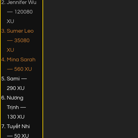
Jennifer Wu
— 120080
XU
Sumer Leo
— 35080
XU
Mina Sarah
— 560 XU
Sami —
290 XU
Nương
Trịnh —
130 XU
Tuyết Nhi
— 50 XU