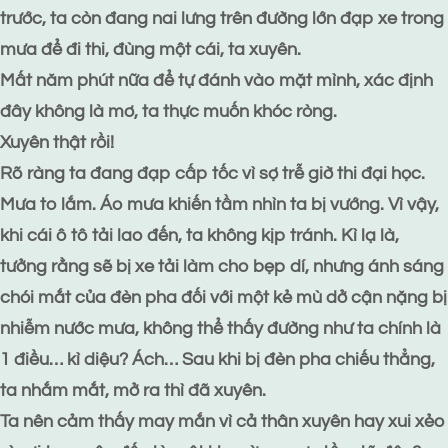
trước, ta còn đang nai lưng trên đường lớn đạp xe trong
mưa để đi thi, đùng một cái, ta xuyên.
Mất năm phút nữa để tự đánh vào mặt mình, xác định
đây không là mơ, ta thực muốn khóc ròng.
Xuyên thật rồi!
Rõ ràng ta đang đạp cấp tốc vì sợ trễ giờ thi đại học.
Mưa to lắm. Áo mưa khiến tầm nhìn ta bị vướng. Vì vậy,
khi cái ô tô tải lao đến, ta không kịp tránh. Kì lạ là,
tưởng rằng sẽ bị xe tải làm cho bẹp dí, nhưng ánh sáng
chói mắt của đèn pha đối với một kẻ mù dở cận nặng bị
nhiễm nước mưa, không thể thấy đường như ta chính là
1 điều… kì diệu? Ách… Sau khi bị đèn pha chiếu thẳng,
ta nhắm mắt, mở ra thì đã xuyên.
Ta nên cảm thấy may mắn vì cả thân xuyên hay xui xẻo