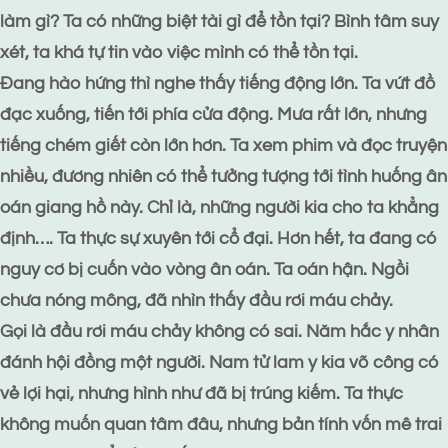
làm gì? Ta có những biệt tài gì để tồn tại? Bình tâm suy
xét, ta khá tự tin vào việc mình có thể tồn tại.
Đang hào hứng thì nghe thấy tiếng động lớn. Ta vứt đồ
đạc xuống, tiến tới phía cửa động. Mưa rất lớn, nhưng
tiếng chém giết còn lớn hơn. Ta xem phim và đọc truyện
nhiều, đương nhiên có thể tưởng tượng tới tình huống ân
oán giang hồ này. Chỉ là, những người kia cho ta khẳng
định…. Ta thực sự xuyên tới cổ đại. Hơn hết, ta đang có
nguy cơ bị cuốn vào vòng ân oán. Ta oán hận. Ngồi
chưa nóng mông, đã nhìn thấy đầu rơi máu chảy.
Gọi là đầu rơi máu chảy không có sai. Năm hắc y nhân
đánh hội đồng một người. Nam tử lam y kia võ công có
vẻ lợi hại, nhưng hình như đã bị trúng kiếm. Ta thực
không muốn quan tâm đâu, nhưng bản tính vốn mê trai