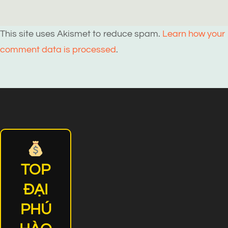
This site uses Akismet to reduce spam.
Learn how your
comment data is processed
.
TOP
ĐẠI
PHÚ