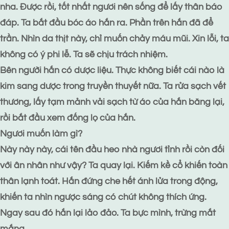
nha. Được rồi, tốt nhất ngươi nên sống để lấy thân báo
đáp. Ta bắt đầu bóc áo hắn ra. Phần trên hắn đã để
trần. Nhìn da thịt này, chỉ muốn chảy máu mũi. Xin lỗi, ta
không có ý phi lễ. Ta sẽ chịu trách nhiệm.
Bên người hắn có dược liệu. Thực không biết cái nào là
kim sang dược trong truyền thuyết nữa. Ta rửa sạch vết
thương, lấy tạm mảnh vải sạch từ áo của hắn băng lại,
rồi bắt đầu xem đống lọ của hắn.
Ngươi muốn làm gì?
Này này này, cái tên đầu heo nhà ngươi tỉnh rồi còn đối
với ân nhân như vậy? Ta quay lại. Kiếm kề cổ khiến toàn
thân lạnh toát. Hắn đứng che hết ánh lửa trong động,
khiến ta nhìn ngược sáng có chút không thích ứng.
Ngay sau đó hắn lại lảo đảo. Ta bực mình, trừng mắt
mắng.