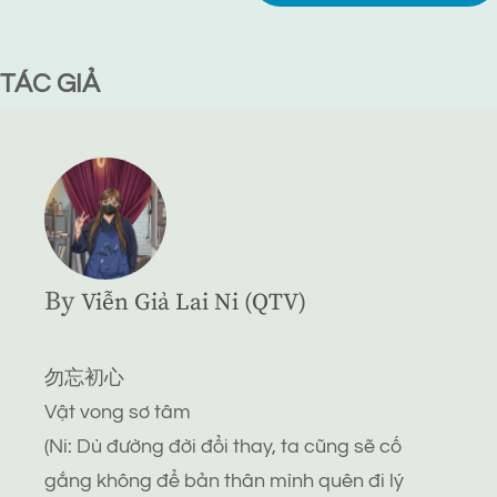
TÁC GIẢ
By
Viễn Giả Lai Ni (QTV)
勿忘初心
Vật vong sơ tâm
(Ni: Dù đường đời đổi thay, ta cũng sẽ cố
gắng không để bản thân mình quên đi lý