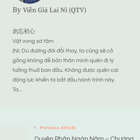
By
Viễn Giả Lai Ni (QTV)
勿忘初心
Vật vong sơ tâm
(Ni: Dù đường đời đổi thay, ta cũng sẽ cố
gắng không để bản thân mình quên đi lý
tưởng thuở ban đầu. Không được quên cái
động lực khiến ta bắt đầu hành trình này.
Ta...
Post
Previous Article
Duyên Phận Ngàn Năm – Chương