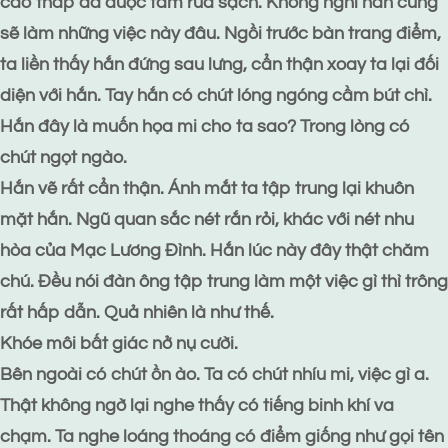
cao thấp đã được tắm rửa sạch. Không nghĩ hắn cũng
sẽ làm những việc này đâu. Ngồi trước bàn trang điểm,
ta liền thấy hắn đứng sau lưng, cẩn thận xoay ta lại đối
diện với hắn. Tay hắn có chút lóng ngóng cầm bút chì.
Hắn đây là muốn họa mi cho ta sao? Trong lòng có
chút ngọt ngào.
Hắn vẽ rất cẩn thận. Ánh mắt ta tập trung lại khuôn
mặt hắn. Ngũ quan sắc nét rắn rỏi, khác với nét nhu
hòa của Mạc Lương Đình. Hắn lúc này đây thật chăm
chú. Đều nói đàn ông tập trung làm một việc gì thì trông
rất hấp dẫn. Quả nhiên là như thế.
Khóe môi bất giác nở nụ cười.
Bên ngoài có chút ồn ào. Ta có chút nhíu mi, việc gì a.
Thật không ngờ lại nghe thấy có tiếng binh khí va
chạm. Ta nghe loáng thoáng có điểm giống như gọi tên