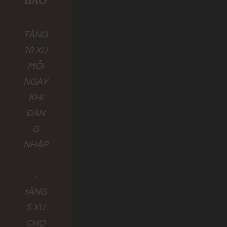
BÁO
-
TẶNG
10 XU
MỖI
NGÀY
KHI
ĐĂN
G
NHẬP
-
tẶNG
5 XU
CHO