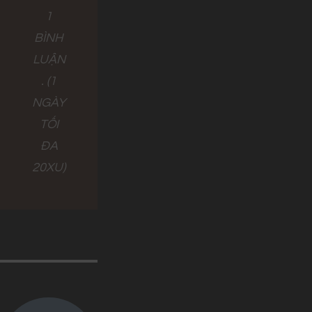
1
BÌNH
LUẬN
. (1
NGÀY
TỐI
ĐA
20XU)