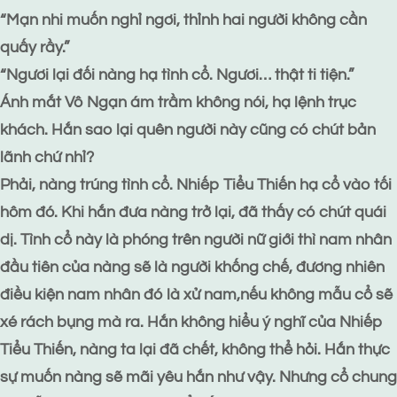
“Mạn nhi muốn nghỉ ngơi, thỉnh hai người không cần
quấy rầy.”
“Ngươi lại đối nàng hạ tình cổ. Ngươi… thật ti tiện.”
Ánh mắt Vô Ngạn ám trầm không nói, hạ lệnh trục
khách. Hắn sao lại quên người này cũng có chút bản
lãnh chứ nhỉ?
Phải, nàng trúng tình cổ. Nhiếp Tiểu Thiến hạ cổ vào tối
hôm đó. Khi hắn đưa nàng trở lại, đã thấy có chút quái
dị. Tình cổ này là phóng trên người nữ giới thì nam nhân
đầu tiên của nàng sẽ là người khống chế, đương nhiên
điều kiện nam nhân đó là xử nam,nếu không mẫu cổ sẽ
xé rách bụng mà ra. Hắn không hiểu ý nghĩ của Nhiếp
Tiểu Thiến, nàng ta lại đã chết, không thể hỏi. Hắn thực
sự muốn nàng sẽ mãi yêu hắn như vậy. Nhưng cổ chung