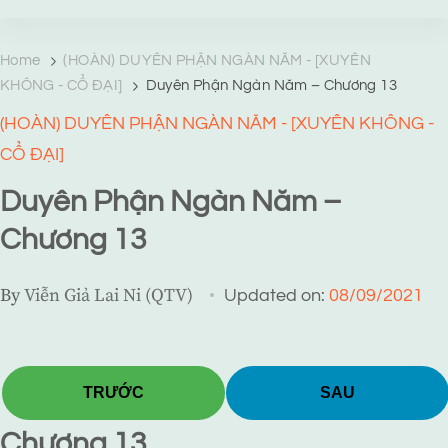
TRANG TRUYỆN MẠNG
Web truyện độc quyền của Viễn Giả Lai Ni
Home
(HOÀN) DUYÊN PHẬN NGÀN NĂM - [XUYÊN
KHÔNG - CỔ ĐẠI]
Duyên Phận Ngàn Năm – Chương 13
(HOÀN) DUYÊN PHẬN NGÀN NĂM - [XUYÊN KHÔNG -
CỔ ĐẠI]
Duyên Phận Ngàn Năm –
Chương 13
By
Viễn Giả Lai Ni (QTV)
Updated on:
08/09/2021
TRƯỚC
SAU
Chương 13