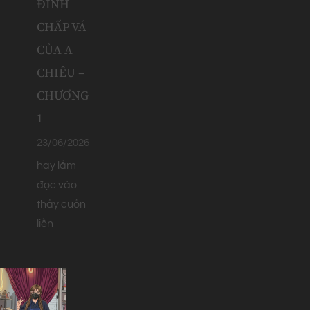
ĐÌNH
CHẤP VÁ
CỦA A
CHIÊU –
CHƯƠNG
1
23/06/2026
hay lắm
đọc vào
thấy cuốn
liền