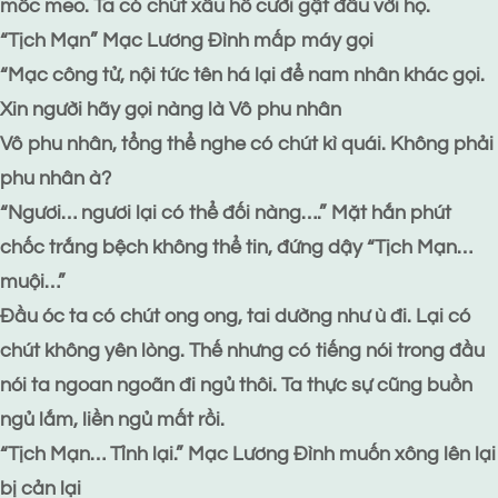
mốc meo. Ta có chút xấu hổ cười gật đầu với họ.
“Tịch Mạn” Mạc Lương Đình mấp máy gọi
“Mạc công tử, nội tức tên há lại để nam nhân khác gọi.
Xin người hãy gọi nàng là Vô phu nhân
Vô phu nhân, tổng thể nghe có chút kì quái. Không phải
phu nhân à?
“Ngươi… ngươi lại có thể đối nàng….” Mặt hắn phút
chốc trắng bệch không thể tin, đứng dậy “Tịch Mạn…
muội…”
Đầu óc ta có chút ong ong, tai dường như ù đi. Lại có
chút không yên lòng. Thế nhưng có tiếng nói trong đầu
nói ta ngoan ngoãn đi ngủ thôi. Ta thực sự cũng buồn
ngủ lắm, liền ngủ mất rồi.
“Tịch Mạn… Tỉnh lại.” Mạc Lương Đình muốn xông lên lại
bị cản lại