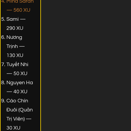
Mina Sarah
— 560 XU
Sami —
290 XU
Nương
Trịnh —
130 XU
Tuyết Nhi
— 50 XU
Nguyen Ha
— 40 XU
Cáo Chín
Đuôi (Quản
Trị Viên) —
30 XU