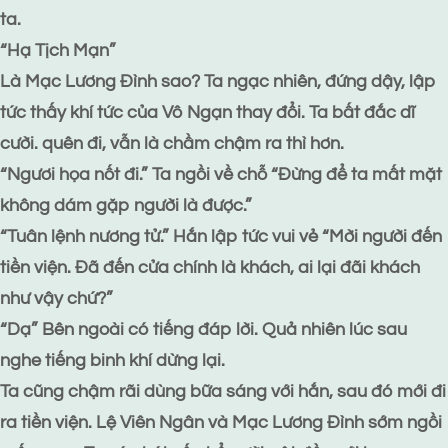
ta.
“Hạ Tịch Mạn”
Là Mạc Lương Đình sao? Ta ngạc nhiên, đứng dậy, lập
tức thấy khí tức của Vô Ngạn thay đổi. Ta bất đắc dĩ
cười. quên đi, vẫn là chầm chậm ra thì hơn.
“Ngươi họa nốt đi.” Ta ngồi về chỗ “Đừng để ta mất mặt
không dám gặp người là được.”
“Tuân lệnh nương tử.” Hắn lập tức vui vẻ “Mời người đến
tiền viện. Đã đến cửa chính là khách, ai lại đãi khách
như vậy chứ?”
“Dạ” Bên ngoài có tiếng đáp lời. Quả nhiên lúc sau
nghe tiếng binh khí dừng lại.
Ta cũng chậm rãi dùng bữa sáng với hắn, sau đó mới đi
ra tiền viện. Lệ Viên Ngân và Mạc Lương Đình sớm ngồi