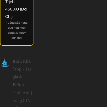
Trịnh —
450 XU (Đã
Chi)
* Bảng xếp hạng
dựa trên hoạt
động 30 ngày
gần đây
Kinh Kha
[Top 7 Tác
giả &
Editor
Tinh Anh]
GIA
trong