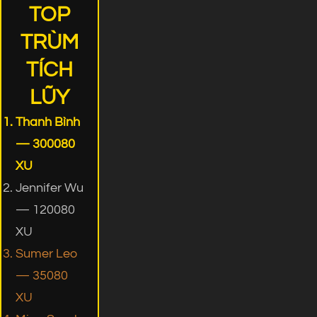
TOP
TRÙM
TÍCH
LŨY
Thanh Bình
— 300080
XU
Jennifer Wu
— 120080
XU
Sumer Leo
— 35080
XU