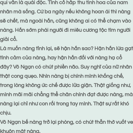
qui vẫn là quái độc. Tình cổ hấp thu tinh hoa của nam
nhân mà sống. Cứ ba ngày nếu không hoan ái thì nàng
sẽ chết, mà ngoài hắn, cũng không ai có thể chạm vào
nàng. Hắn sớm phái người đi miêu cương tộc tìm người
giải cổ.
Là muốn nàng tỉnh lại, sẽ hận hắn sao? Hận hắn lừa gạt
tình cảm của nàng, hay hận hắn đối với nàng hạ cổ
đây? Vô Ngạn có chút phiền não. Suy nghĩ của nữ nhân
thật cong quẹo. Nhìn nàng bị chính mình khống chế,
trong lòng không ức chế được lửa giận. Thật giống như,
mình mãi mãi chẳng thể chân chính đạt được nàng, mà
nàng lại chỉ như con rối trong tay mình. Thật sự rất khó
chịu.
Vô Ngạn bế nàng trở lại phòng, có chút thẫn thờ vuốt ve
khuôn mặt nàng.