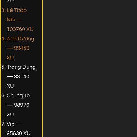
XU
Lê Thảo
Nhi —
109760 XU
Ánh Dương
— 99450
XU
Trang Dung
— 99140
XU
Chung Tô
— 98970
XU
Vip —
95630 XU