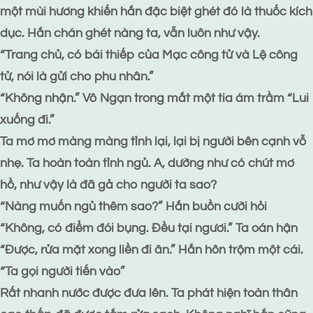
một mùi hương khiến hắn đặc biệt ghét đó là thuốc kích
dục. Hắn chán ghét nàng ta, vẫn luôn như vậy.
“Trang chủ, có bái thiếp của Mạc công tử và Lệ công
tử, nói là gửi cho phu nhân.”
“Không nhận.” Vô Ngạn trong mắt một tia ám trầm “Lui
xuống đi.”
Ta mơ mơ màng màng tỉnh lại, lại bị người bên cạnh vỗ
nhẹ. Ta hoàn toàn tỉnh ngủ. A, dường như có chút mơ
hồ, như vậy là đã gả cho người ta sao?
“Nàng muốn ngủ thêm sao?” Hắn buồn cười hỏi
“Không, có điểm đói bụng. Đều tại ngươi.” Ta oán hận
“Được, rửa mặt xong liền đi ăn.” Hắn hôn trộm một cái.
“Ta gọi người tiến vào”
Rất nhanh nước được đưa lên. Ta phát hiện toàn thân