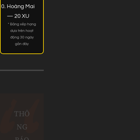
Hoàng Mai
— 20 XU
* Bảng xếp hạng
dựa trên hoạt
động 30 ngày
gần đây
THÔ
NG