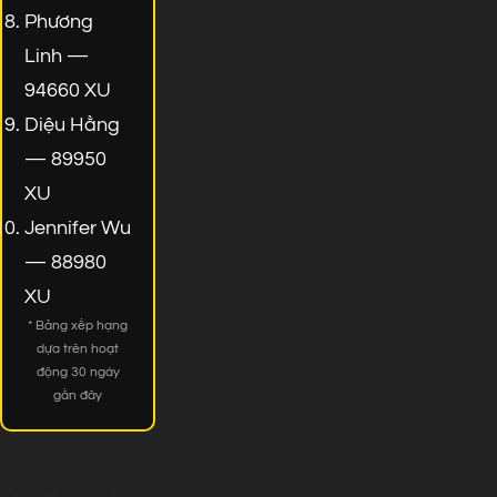
Phương
Linh —
94660 XU
Diệu Hằng
— 89950
XU
Jennifer Wu
— 88980
XU
* Bảng xếp hạng
dựa trên hoạt
động 30 ngày
gần đây