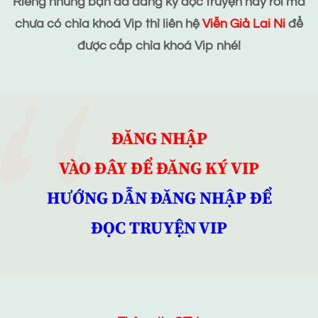
Riêng những bạn đã đăng ký đọc truyện này rồi mà
chưa có chìa khoá Vip thì liên hệ
Viễn Giả Lai Ni
để
được cấp chìa khoá Vip nhé!
ĐĂNG NHẬP
VÀO ĐÂY ĐỂ ĐĂNG KÝ VIP
HƯỚNG DẪN ĐĂNG NHẬP ĐỂ
ĐỌC TRUYỆN VIP