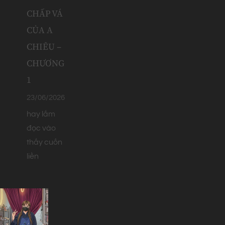
CHẤP VÁ
CỦA A
CHIÊU –
CHƯƠNG
1
23/06/2026
hay lắm
đọc vào
thấy cuốn
liền