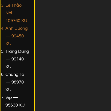
Lê Thảo
Nhi —
109760 XU
Ánh Dương
— 99450
XU
Trang Dung
— 99140
XU
Chung Tô
— 98970
XU
Vip —
95630 XU