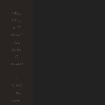
-
TẶNG
10 XU
MỖI
NGÀY
KHI
ĐĂN
G
NHẬP
-
tẶNG
5 XU
CHO