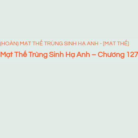
(HOÀN) MẠT THẾ TRÙNG SINH HẠ ANH - [MẠT THẾ]
Mạt Thế Trùng Sinh Hạ Anh – Chương 127