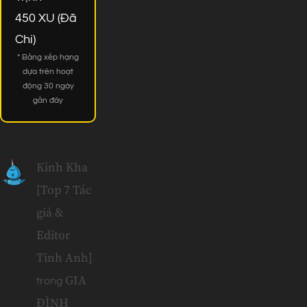
450 XU (Đã
Chi)
* Bảng xếp hạng
dựa trên hoạt
động 30 ngày
gần đây
Kinh Kha
[Top 7 Tác
giả &
Editor
Tinh Anh]
GIA
trong
ĐÌNH