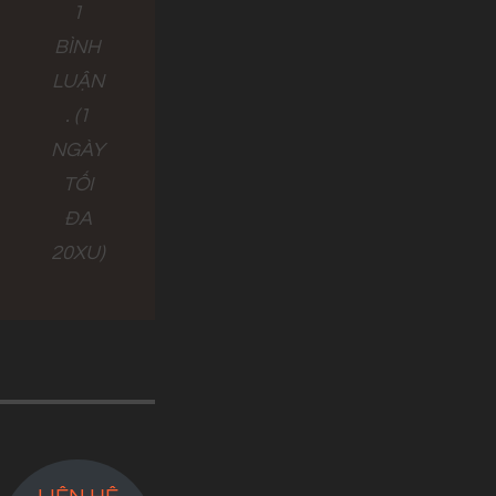
1
BÌNH
LUẬN
. (1
NGÀY
TỐI
ĐA
20XU)