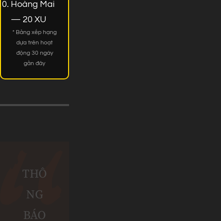
Hoàng Mai
— 20 XU
* Bảng xếp hạng
dựa trên hoạt
động 30 ngày
gần đây
THÔ
NG
BÁO