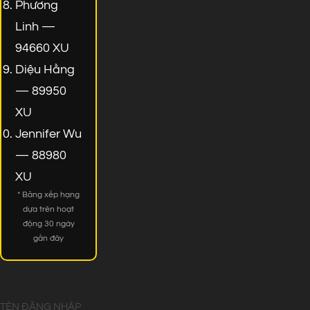
Phương
Linh —
94660 XU
Diệu Hằng
— 89950
XU
Jennifer Wu
— 88980
XU
* Bảng xếp hạng
dựa trên hoạt
động 30 ngày
gần đây
TÊN ĐĂNG NHẬP