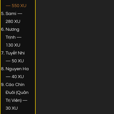
— 550 XU
Sami —
280 XU
Nương
Trịnh —
130 XU
Tuyết Nhi
— 50 XU
Nguyen Ha
— 40 XU
Cáo Chín
Đuôi (Quản
Trị Viên) —
30 XU