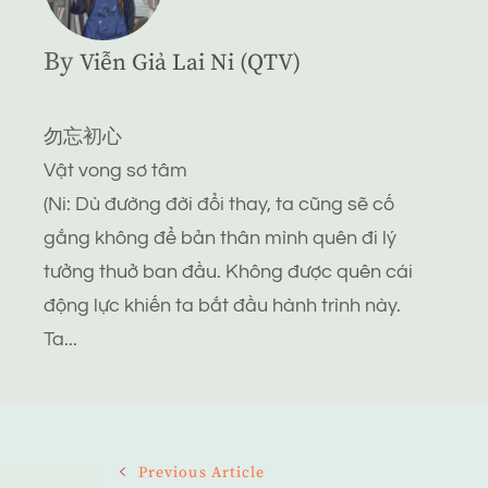
By
Viễn Giả Lai Ni (QTV)
勿忘初心
Vật vong sơ tâm
(Ni: Dù đường đời đổi thay, ta cũng sẽ cố
gắng không để bản thân mình quên đi lý
tưởng thuở ban đầu. Không được quên cái
động lực khiến ta bắt đầu hành trình này.
Ta...
Post
Previous Article