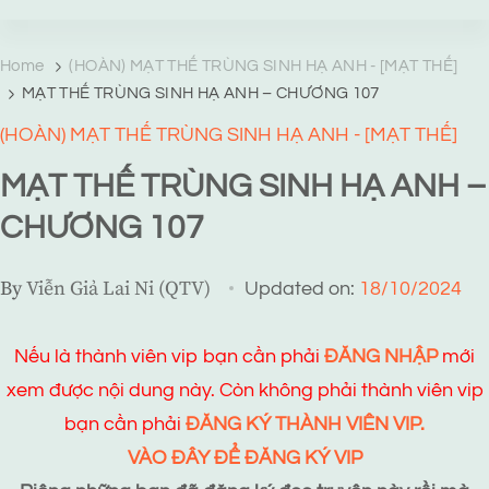
TRANG TRUYỆN MẠNG
Web truyện độc quyền của Viễn Giả Lai Ni
Home
(HOÀN) MẠT THẾ TRÙNG SINH HẠ ANH - [MẠT THẾ]
MẠT THẾ TRÙNG SINH HẠ ANH – CHƯƠNG 107
(HOÀN) MẠT THẾ TRÙNG SINH HẠ ANH - [MẠT THẾ]
MẠT THẾ TRÙNG SINH HẠ ANH –
CHƯƠNG 107
By
Viễn Giả Lai Ni (QTV)
Updated on:
18/10/2024
Nếu là thành viên vip bạn cần phải
ĐĂNG NHẬP
mới
xem được nội dung này. Còn không phải thành viên vip
bạn cần phải
ĐĂNG KÝ THÀNH VIÊN VIP.
VÀO ĐÂY ĐỂ ĐĂNG KÝ VIP