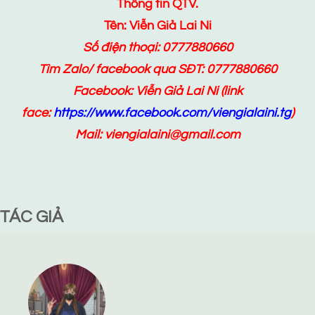
Thông tin QTV.
Tên: Viễn Giả Lai Ni
Số điện thoại: 0777880660
Tìm Zalo/ facebook qua SĐT: 0777880660
Facebook:
Viễn Giả Lai Ni
(link
face:
https://www.facebook.com/viengialaini.tg
)
Mail: viengialaini@gmail.com
TÁC GIẢ