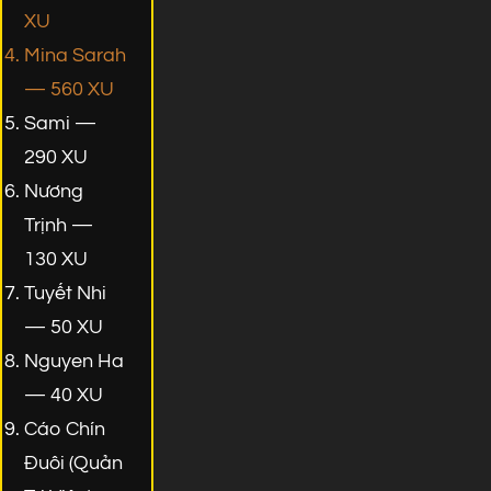
XU
Mina Sarah
— 560 XU
Sami —
290 XU
Nương
Trịnh —
130 XU
Tuyết Nhi
— 50 XU
Nguyen Ha
— 40 XU
Cáo Chín
Đuôi (Quản