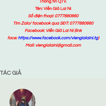
Thông tin QTV.
Tên: Viễn Giả Lai Ni
Số điện thoại: 0777880660
Tìm Zalo/ facebook qua SĐT: 0777880660
Facebook:
Viễn Giả Lai Ni
(link
face:
https://www.facebook.com/viengialaini.tg
)
Mail: viengialaini@gmail.com
TÁC GIẢ