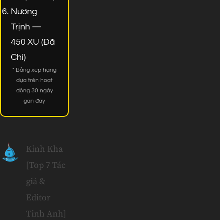
Nương
Trịnh —
450 XU (Đã
Chi)
* Bảng xếp hạng
dựa trên hoạt
động 30 ngày
gần đây
Kinh Kha
[Top 7 Tác
giả &
Editor
Tinh Anh]