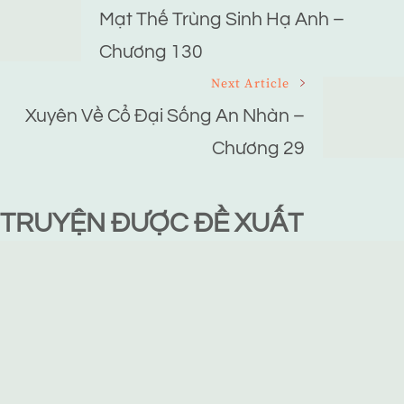
Navigation
Mạt Thế Trùng Sinh Hạ Anh –
Chương 130
Next Article
Xuyên Về Cổ Đại Sống An Nhàn –
Chương 29
TRUYỆN ĐƯỢC ĐỀ XUẤT