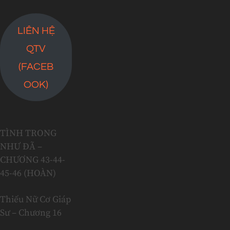
LIÊN HỆ
QTV
(FACEB
OOK)
TÌNH TRONG
NHƯ ĐÃ –
CHƯƠNG 43-44-
45-46 (HOÀN)
Thiếu Nữ Cơ Giáp
Sư – Chương 16