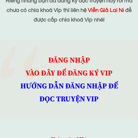
Riêng những bạn đã đăng ký đọc truyện này rồi mà
chưa có chìa khoá Vip thì liên hệ
Viễn Giả Lai Ni
để
được cấp chìa khoá Vip nhé!
ĐĂNG NHẬP
VÀO ĐÂY ĐỂ ĐĂNG KÝ VIP
HƯỚNG DẪN ĐĂNG NHẬP ĐỂ
ĐỌC TRUYỆN VIP