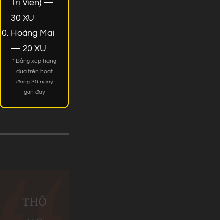
Trị Viên) —
30 XU
Hoàng Mai
— 20 XU
* Bảng xếp hạng
dựa trên hoạt
động 30 ngày
gần đây
THÔ