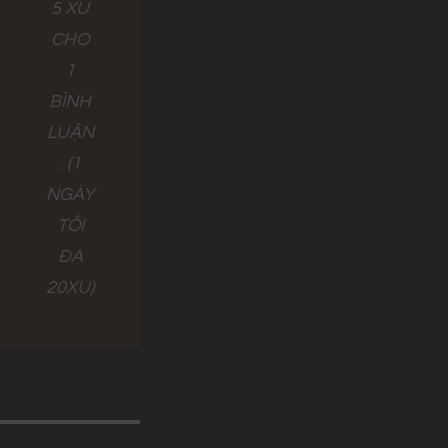
5 XU
CHO
1
BÌNH
LUẬN
. (1
NGÀY
TỐI
ĐA
20XU)