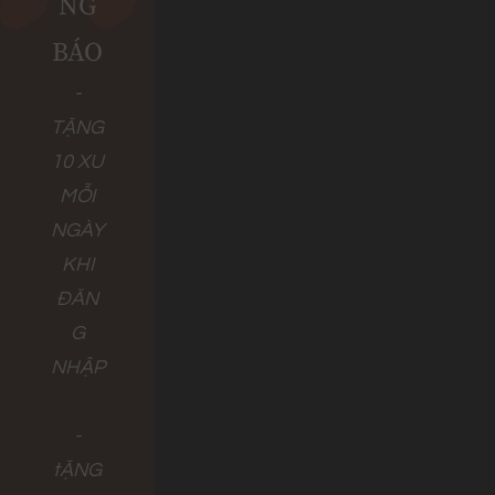
NG
BÁO
-
TẶNG
10 XU
MỖI
NGÀY
KHI
ĐĂN
G
NHẬP
-
tẶNG