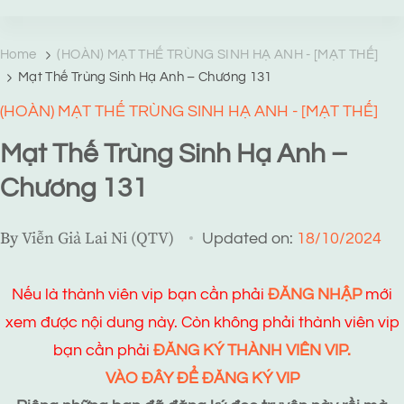
TRANG TRUYỆN MẠNG
Web truyện độc quyền của Viễn Giả Lai Ni
Home
(HOÀN) MẠT THẾ TRÙNG SINH HẠ ANH - [MẠT THẾ]
Mạt Thế Trùng Sinh Hạ Anh – Chương 131
(HOÀN) MẠT THẾ TRÙNG SINH HẠ ANH - [MẠT THẾ]
Mạt Thế Trùng Sinh Hạ Anh –
Chương 131
By
Viễn Giả Lai Ni (QTV)
Updated on:
18/10/2024
Nếu là thành viên vip bạn cần phải
ĐĂNG NHẬP
mới
xem được nội dung này. Còn không phải thành viên vip
bạn cần phải
ĐĂNG KÝ THÀNH VIÊN VIP.
VÀO ĐÂY ĐỂ ĐĂNG KÝ VIP