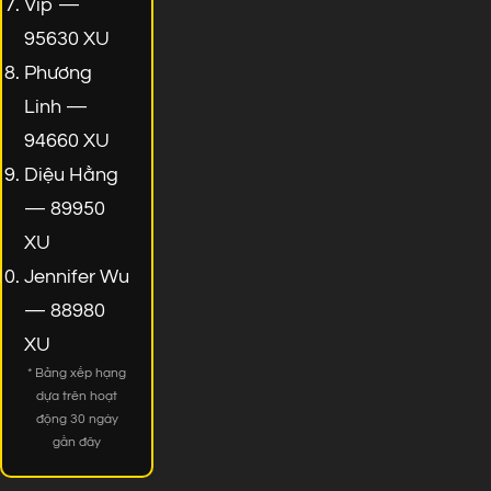
Vip —
95630 XU
Phương
Linh —
94660 XU
Diệu Hằng
— 89950
XU
Jennifer Wu
— 88980
XU
* Bảng xếp hạng
dựa trên hoạt
động 30 ngày
gần đây