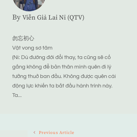
By
Viễn Giả Lai Ni (QTV)
勿忘初心
Vật vong sơ tâm
(Ni: Dù đường đời đổi thay, ta cũng sẽ cố
gắng không để bản thân mình quên đi lý
tưởng thuở ban đầu. Không được quên cái
động lực khiến ta bắt đầu hành trình này.
Ta...
Post
Previous Article