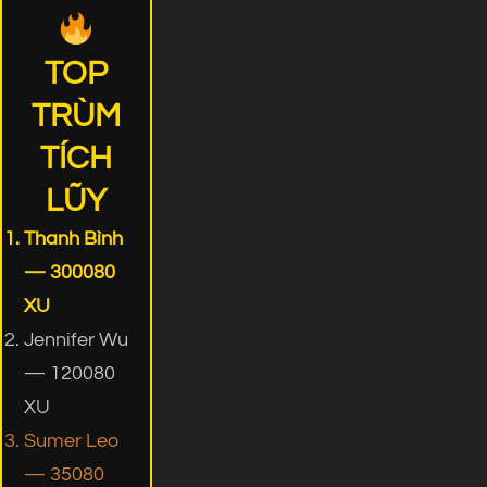
TOP
TRÙM
TÍCH
LŨY
Thanh Bình
— 300080
XU
Jennifer Wu
— 120080
XU
Sumer Leo
— 35080