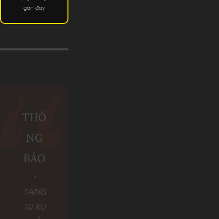
gần đây
THÔ
NG
BÁO
-
TẶNG
10 XU