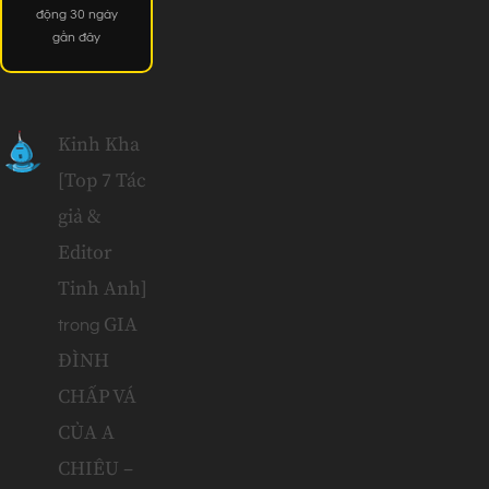
động 30 ngày
gần đây
Kinh Kha
[Top 7 Tác
giả &
Editor
Tinh Anh]
GIA
trong
ĐÌNH
CHẤP VÁ
CỦA A
CHIÊU –