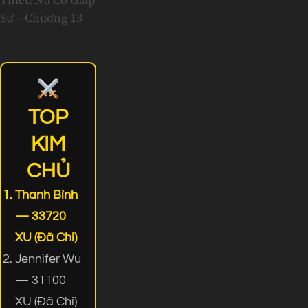
Thiếu Nữ Cơ Giáp
Sư – Chương 13
TOP
KIM
CHỦ
Thanh Bình
— 33720
XU (Đã Chi)
Jennifer Wu
— 31100
XU (Đã Chi)