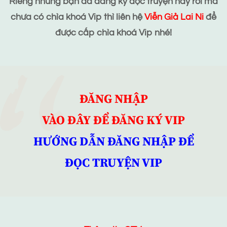
Riêng những bạn đã đăng ký đọc truyện này rồi mà
chưa có chìa khoá Vip thì liên hệ
Viễn Giả Lai Ni
để
được cấp chìa khoá Vip nhé!
ĐĂNG NHẬP
VÀO ĐÂY ĐỂ ĐĂNG KÝ VIP
HƯỚNG DẪN ĐĂNG NHẬP ĐỂ
ĐỌC TRUYỆN VIP