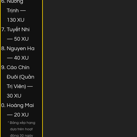
Nương
Trịnh —
130 XU
Tuyết Nhi
— 50 XU
Nguyen Ha
— 40 XU
Cáo Chín
Đuôi (Quản
Trị Viên) —
30 XU
Hoàng Mai
— 20 XU
* Bảng xếp hạng
dựa trên hoạt
động 30 ngày