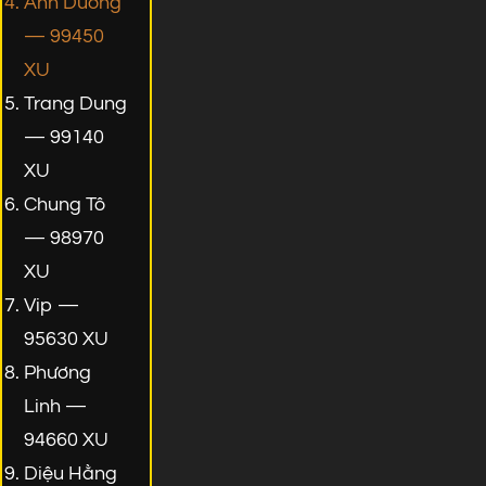
Ánh Dương
— 99450
XU
Trang Dung
— 99140
XU
Chung Tô
— 98970
XU
Vip —
95630 XU
Phương
Linh —
94660 XU
Diệu Hằng