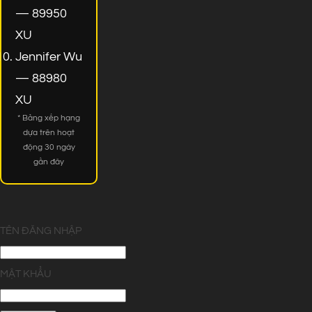
— 89950
XU
Jennifer Wu
— 88980
XU
* Bảng xếp hạng
dựa trên hoạt
động 30 ngày
gần đây
TÊN ĐĂNG NHẬP
MẬT KHẨU