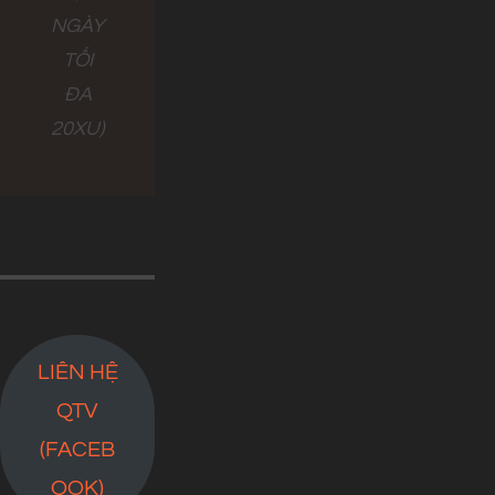
NGÀY
TỐI
ĐA
20XU)
LIÊN HỆ
QTV
(FACEB
OOK)