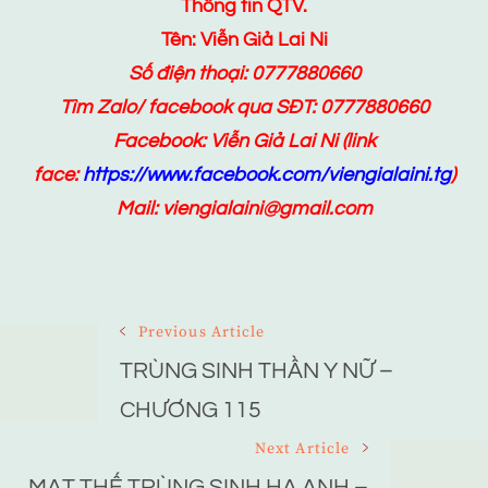
Thông tin QTV.
Tên: Viễn Giả Lai Ni
Số điện thoại: 0777880660
Tìm Zalo/ facebook qua SĐT: 0777880660
Facebook:
Viễn Giả Lai Ni
(link
face:
https://www.facebook.com/viengialaini.tg
)
Mail: viengialaini@gmail.com
Post
Previous Article
Navigation
TRÙNG SINH THẦN Y NỮ –
CHƯƠNG 115
Next Article
MẠT THẾ TRÙNG SINH HẠ ANH –