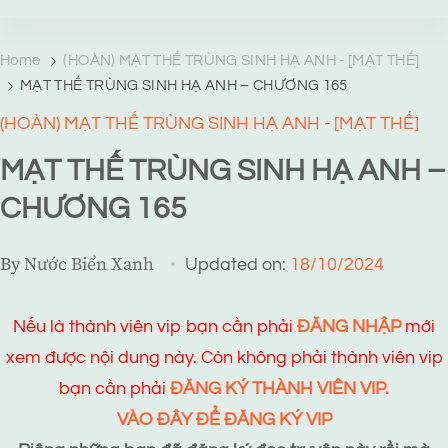
TRANG TRUYỆN MẠNG
Web truyện độc quyền của Viễn Giả Lai Ni
Home
(HOÀN) MẠT THẾ TRÙNG SINH HẠ ANH - [MẠT THẾ]
MẠT THẾ TRÙNG SINH HẠ ANH – CHƯƠNG 165
(HOÀN) MẠT THẾ TRÙNG SINH HẠ ANH - [MẠT THẾ]
MẠT THẾ TRÙNG SINH HẠ ANH –
CHƯƠNG 165
By
Nước Biển Xanh
Updated on:
18/10/2024
Nếu là thành viên vip bạn cần phải
ĐĂNG NHẬP
mới
xem được nội dung này. Còn không phải thành viên vip
bạn cần phải
ĐĂNG KÝ THÀNH VIÊN VIP.
VÀO ĐÂY ĐỂ ĐĂNG KÝ VIP