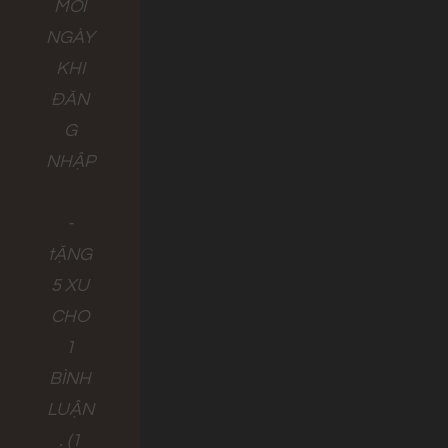
MỖI
NGÀY
KHI
ĐĂN
G
NHẬP
-
tẶNG
5 XU
CHO
1
BÌNH
LUẬN
. (1