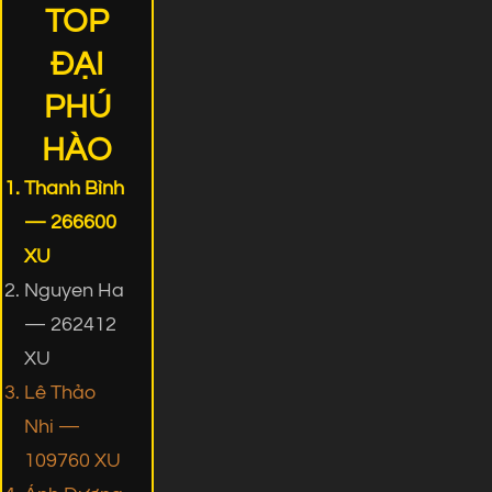
TOP
ĐẠI
PHÚ
HÀO
Thanh Bình
— 266600
XU
Nguyen Ha
— 262412
XU
Lê Thảo
Nhi —
109760 XU