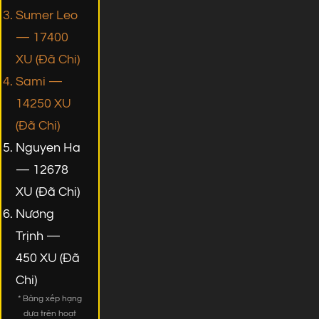
Sumer Leo
— 17400
XU (Đã Chi)
Sami —
14250 XU
(Đã Chi)
Nguyen Ha
— 12678
XU (Đã Chi)
Nương
Trịnh —
450 XU (Đã
Chi)
* Bảng xếp hạng
dựa trên hoạt