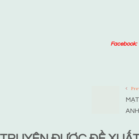
Facebook:
Post
Pre
MẠT
Navigat
ANH
TRUYỆN ĐƯỢC ĐỀ XUẤ