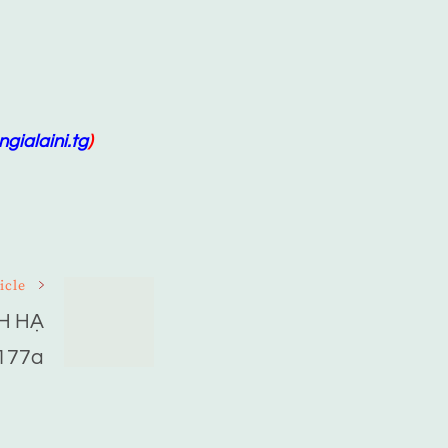
gialaini.tg
)
icle
H HẠ
177a