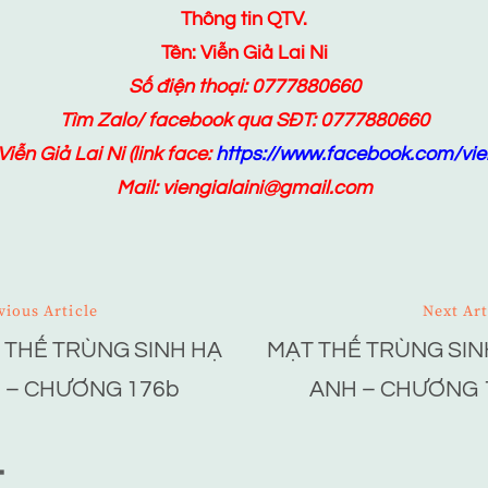
Thông tin QTV.
Tên: Viễn Giả Lai Ni
Số điện thoại: 0777880660
Tìm Zalo/ facebook qua SĐT: 0777880660
Viễn Giả Lai Ni
(link face:
https://www.facebook.com/vien
Mail: viengialaini@gmail.com
vious Article
Next Art
 THẾ TRÙNG SINH HẠ
MẠT THẾ TRÙNG SIN
ion
 – CHƯƠNG 176b
ANH – CHƯƠNG 
T