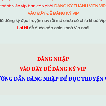
thành viên vip bạn cần phải
ĐĂNG KÝ THÀNH VIÊN VIP.
VÀO ĐÂY ĐỂ ĐĂNG KÝ VIP
 đăng ký đọc truyện này rồi mà chưa có chìa khoá Vip t
Lai Ni
để được cấp chìa khoá Vip nhé!
ĐĂNG NHẬP
VÀO ĐÂY ĐỂ ĐĂNG KÝ VIP
ỚNG DẪN ĐĂNG NHẬP ĐỂ ĐỌC TRUYỆN 