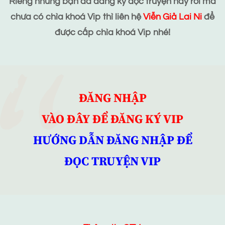
Riêng những bạn đã đăng ký đọc truyện này rồi mà
chưa có chìa khoá Vip thì liên hệ
Viễn Giả Lai Ni
để
được cấp chìa khoá Vip nhé!
ĐĂNG NHẬP
VÀO ĐÂY ĐỂ ĐĂNG KÝ VIP
HƯỚNG DẪN ĐĂNG NHẬP ĐỂ
ĐỌC TRUYỆN VIP