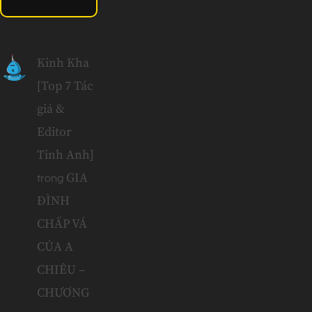
Kinh Kha
[Top 7 Tác
giả &
Editor
Tinh Anh]
GIA
trong
ĐÌNH
CHẤP VÁ
CỦA A
CHIÊU –
CHƯƠNG