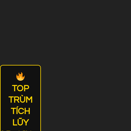
TOP
TRÙM
TÍCH
LŨY