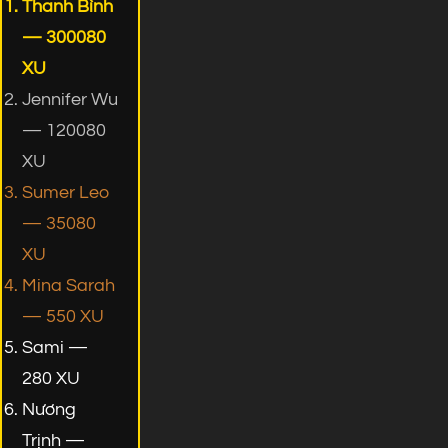
Thanh Bình
— 300080
XU
Jennifer Wu
— 120080
XU
Sumer Leo
— 35080
XU
Mina Sarah
— 550 XU
Sami —
280 XU
Nương
Trịnh —