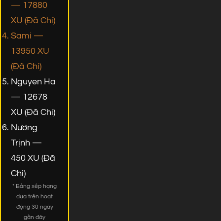
— 17880
XU (Đã Chi)
Sami —
13950 XU
(Đã Chi)
Nguyen Ha
— 12678
XU (Đã Chi)
Nương
Trịnh —
450 XU (Đã
Chi)
* Bảng xếp hạng
dựa trên hoạt
động 30 ngày
gần đây