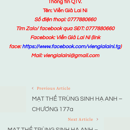
Thông tin QTV.
Tên: Viễn Giả Lai Ni
Số điện thoại: 0777880660
Tìm Zalo/ facebook qua SĐT: 0777880660
Facebook:
Viễn Giả Lai Ni
(link
face:
https://www.facebook.com/viengialaini.tg
)
Mail: viengialaini@gmail.com
Post
Previous Article
Navigation
MẠT THẾ TRÙNG SINH HẠ ANH –
CHƯƠNG 177a
Next Article
MẠT THẾ TRÙNG SINH HẠ ANH –