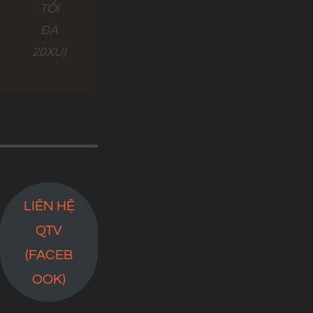
TỐI
ĐA
20XU)
LIÊN HỆ
QTV
(FACEB
OOK)