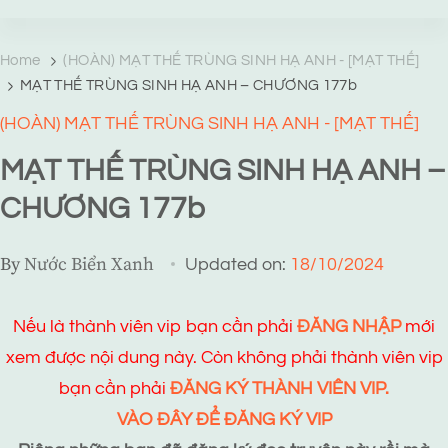
TRANG TRUYỆN MẠNG
Web truyện độc quyền của Viễn Giả Lai Ni
Home
(HOÀN) MẠT THẾ TRÙNG SINH HẠ ANH - [MẠT THẾ]
MẠT THẾ TRÙNG SINH HẠ ANH – CHƯƠNG 177b
(HOÀN) MẠT THẾ TRÙNG SINH HẠ ANH - [MẠT THẾ]
MẠT THẾ TRÙNG SINH HẠ ANH –
CHƯƠNG 177b
By
Nước Biển Xanh
Updated on:
18/10/2024
Nếu là thành viên vip bạn cần phải
ĐĂNG NHẬP
mới
xem được nội dung này. Còn không phải thành viên vip
bạn cần phải
ĐĂNG KÝ THÀNH VIÊN VIP.
VÀO ĐÂY ĐỂ ĐĂNG KÝ VIP