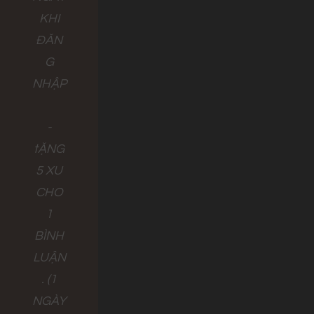
KHI
ĐĂN
G
NHẬP
-
tẶNG
5 XU
CHO
1
BÌNH
LUẬN
. (1
NGÀY