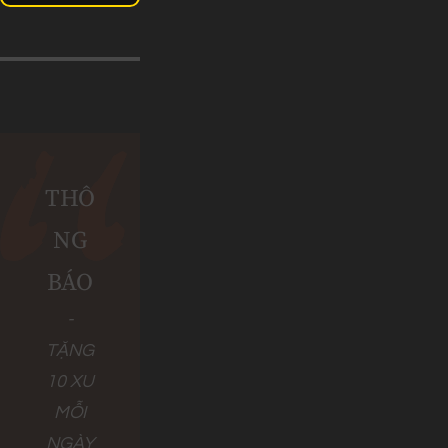
THÔ
NG
BÁO
-
TẶNG
10 XU
MỖI
NGÀY