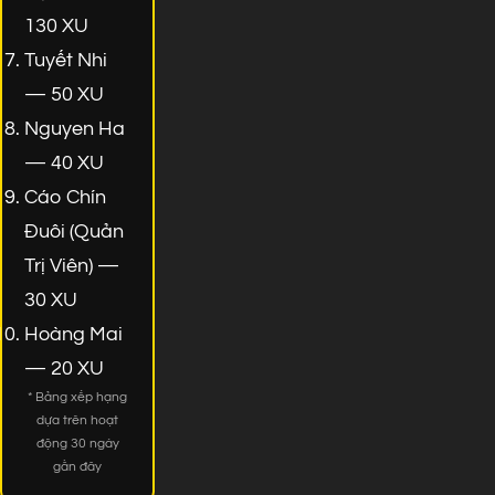
130 XU
Tuyết Nhi
— 50 XU
Nguyen Ha
— 40 XU
Cáo Chín
Đuôi (Quản
Trị Viên) —
30 XU
Hoàng Mai
— 20 XU
* Bảng xếp hạng
dựa trên hoạt
động 30 ngày
gần đây