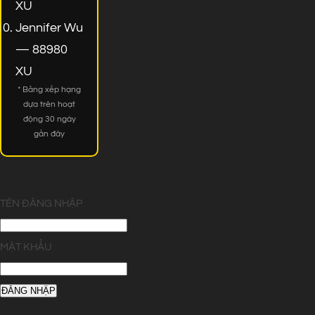
XU
Jennifer Wu
— 88980
XU
* Bảng xếp hạng
dựa trên hoạt
động 30 ngày
gần đây
TÊN ĐĂNG NHẬP
MẬT KHẨU