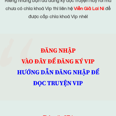
Riêng những bạn đã đăng ký đọc truyện này rồi mà
chưa có chìa khoá Vip thì liên hệ
Viễn Giả Lai Ni
để
được cấp chìa khoá Vip nhé!
ĐĂNG NHẬP
VÀO ĐÂY ĐỂ ĐĂNG KÝ VIP
HƯỚNG DẪN ĐĂNG NHẬP ĐỂ
ĐỌC TRUYỆN VIP