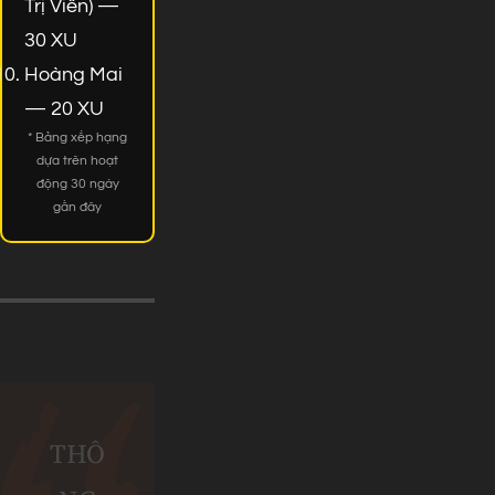
Trị Viên) —
30 XU
Hoàng Mai
— 20 XU
* Bảng xếp hạng
dựa trên hoạt
động 30 ngày
gần đây
THÔ