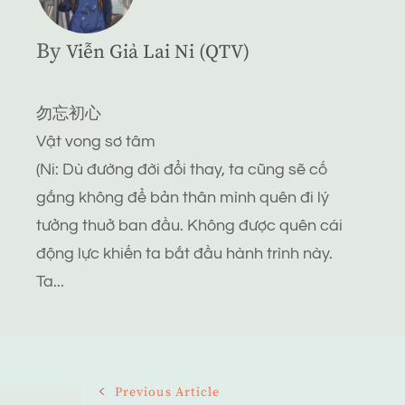
By
Viễn Giả Lai Ni (QTV)
勿忘初心
Vật vong sơ tâm
(Ni: Dù đường đời đổi thay, ta cũng sẽ cố
gắng không để bản thân mình quên đi lý
tưởng thuở ban đầu. Không được quên cái
động lực khiến ta bắt đầu hành trình này.
Ta...
Post
Previous Article