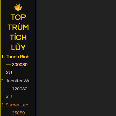
TOP
TRÙM
TÍCH
LŨY
Thanh Bình
— 300080
XU
Jennifer Wu
— 120080
XU
Sumer Leo
— 35050