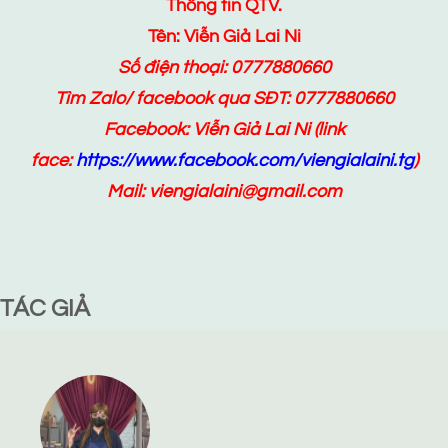
Thông tin QTV.
Tên: Viễn Giả Lai Ni
Số điện thoại: 0777880660
Tìm Zalo/ facebook qua SĐT: 0777880660
Facebook:
Viễn Giả Lai Ni
(link
face:
https://www.facebook.com/viengialaini.tg
)
Mail: viengialaini@gmail.com
TÁC GIẢ