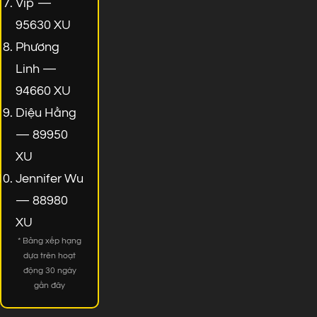
Vip —
95630 XU
Phương
Linh —
94660 XU
Diệu Hằng
— 89950
XU
Jennifer Wu
— 88980
XU
* Bảng xếp hạng
dựa trên hoạt
động 30 ngày
gần đây