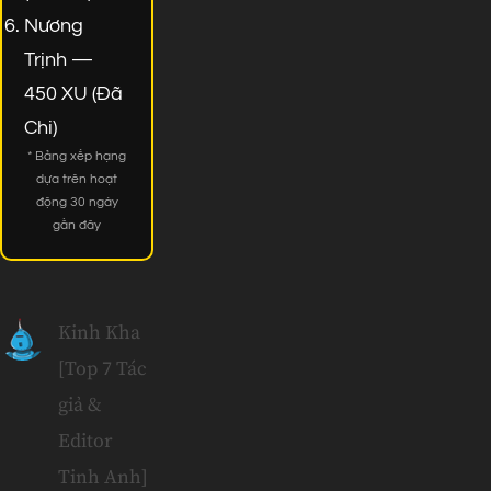
Nương
Trịnh —
450 XU (Đã
Chi)
* Bảng xếp hạng
dựa trên hoạt
động 30 ngày
gần đây
Kinh Kha
[Top 7 Tác
giả &
Editor
Tinh Anh]