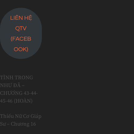
LIÊN HỆ
QTV
(FACEB
OOK)
TÌNH TRONG
NHƯ ĐÃ –
CHƯƠNG 43-44-
45-46 (HOÀN)
Thiếu Nữ Cơ Giáp
Sư – Chương 16