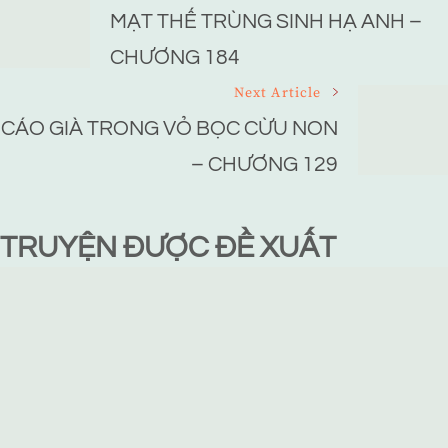
Navigation
MẠT THẾ TRÙNG SINH HẠ ANH –
CHƯƠNG 184
Next Article
CÁO GIÀ TRONG VỎ BỌC CỪU NON
– CHƯƠNG 129
TRUYỆN ĐƯỢC ĐỀ XUẤT