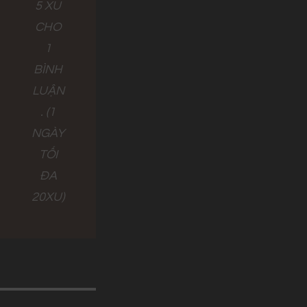
5 XU
CHO
1
BÌNH
LUẬN
. (1
NGÀY
TỐI
ĐA
20XU)