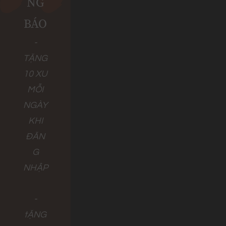
NG
BÁO
-
TẶNG
10 XU
MỖI
NGÀY
KHI
ĐĂN
G
NHẬP
-
tẶNG