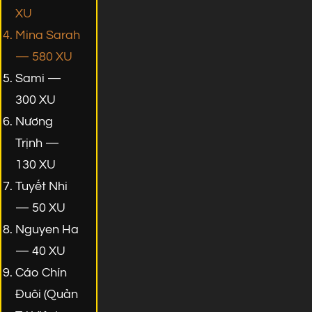
XU
Mina Sarah
— 580 XU
Sami —
300 XU
Nương
Trịnh —
130 XU
Tuyết Nhi
— 50 XU
Nguyen Ha
— 40 XU
Cáo Chín
Đuôi (Quản