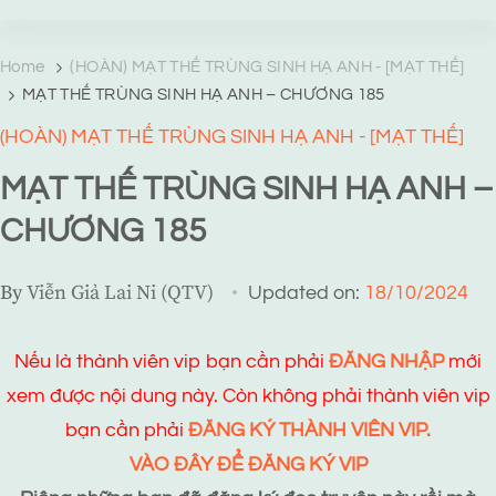
TRANG TRUYỆN MẠNG
Web truyện độc quyền của Viễn Giả Lai Ni
Home
(HOÀN) MẠT THẾ TRÙNG SINH HẠ ANH - [MẠT THẾ]
MẠT THẾ TRÙNG SINH HẠ ANH – CHƯƠNG 185
(HOÀN) MẠT THẾ TRÙNG SINH HẠ ANH - [MẠT THẾ]
MẠT THẾ TRÙNG SINH HẠ ANH –
CHƯƠNG 185
By
Viễn Giả Lai Ni (QTV)
Updated on:
18/10/2024
Nếu là thành viên vip bạn cần phải
ĐĂNG NHẬP
mới
xem được nội dung này. Còn không phải thành viên vip
bạn cần phải
ĐĂNG KÝ THÀNH VIÊN VIP.
VÀO ĐÂY ĐỂ ĐĂNG KÝ VIP