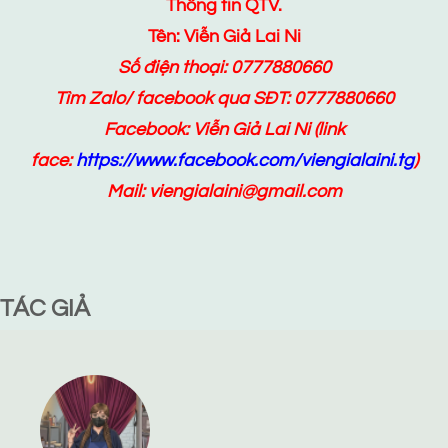
Thông tin QTV.
Tên: Viễn Giả Lai Ni
Số điện thoại: 0777880660
Tìm Zalo/ facebook qua SĐT: 0777880660
Facebook:
Viễn Giả Lai Ni
(link
face:
https://www.facebook.com/viengialaini.tg
)
Mail: viengialaini@gmail.com
TÁC GIẢ