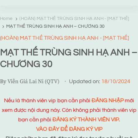
TRANG TRUYỆN MẠNG
Web truyện độc quyền của Viễn Giả Lai Ni
Home
(HOÀN) MẠT THẾ TRÙNG SINH HẠ ANH - [MẠT THẾ]
MẠT THẾ TRÙNG SINH HẠ ANH – CHƯƠNG 30
(HOÀN) MẠT THẾ TRÙNG SINH HẠ ANH - [MẠT THẾ]
MẠT THẾ TRÙNG SINH HẠ ANH –
CHƯƠNG 30
By
Viễn Giả Lai Ni (QTV)
Updated on:
18/10/2024
Nếu là thành viên vip bạn cần phải
ĐĂNG NHẬP
mới
xem được nội dung này. Còn không phải thành viên vip
bạn cần phải
ĐĂNG KÝ THÀNH VIÊN VIP.
VÀO ĐÂY ĐỂ ĐĂNG KÝ VIP