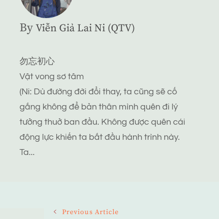
By
Viễn Giả Lai Ni (QTV)
勿忘初心
Vật vong sơ tâm
(Ni: Dù đường đời đổi thay, ta cũng sẽ cố
gắng không để bản thân mình quên đi lý
tưởng thuở ban đầu. Không được quên cái
động lực khiến ta bắt đầu hành trình này.
Ta...
Post
Previous Article