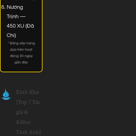
Nương
Trịnh —
450 XU (Đã
Chi)
* Bảng xếp hạng
dựa trên hoạt
động 30 ngày
gần đây
Kinh Kha
[Top 7 Tác
giả &
Editor
Tinh Anh]