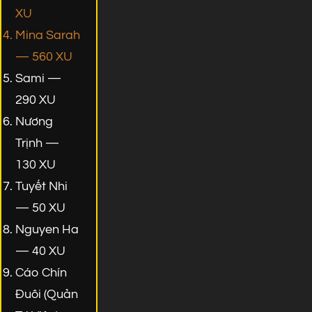
XU
Mina Sarah
— 560 XU
Sami —
290 XU
Nương
Trịnh —
130 XU
Tuyết Nhi
— 50 XU
Nguyen Ha
— 40 XU
Cáo Chín
Đuôi (Quản