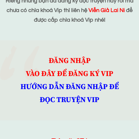
Riêng những bạn đã đăng ký đọc truyện này rồi mà
chưa có chìa khoá Vip thì liên hệ
Viễn Giả Lai Ni
để
được cấp chìa khoá Vip nhé!
ĐĂNG NHẬP
VÀO ĐÂY ĐỂ ĐĂNG KÝ VIP
HƯỚNG DẪN ĐĂNG NHẬP ĐỂ
ĐỌC TRUYỆN VIP