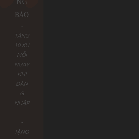
NG
BÁO
-
TẶNG
10 XU
MỖI
NGÀY
KHI
ĐĂN
G
NHẬP
-
tẶNG