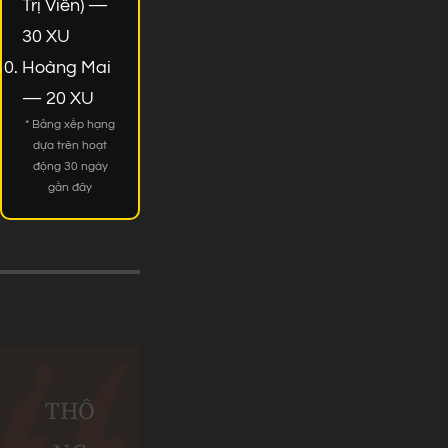
Trị Viên) —
30 XU
Hoàng Mai
— 20 XU
* Bảng xếp hạng
dựa trên hoạt
động 30 ngày
gần đây
THÔ