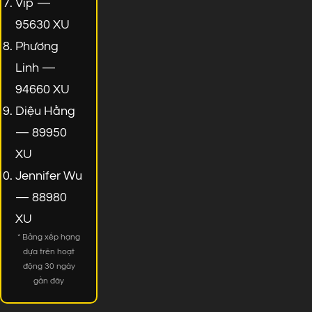
Vip —
95630 XU
Phương
Linh —
94660 XU
Diệu Hằng
— 89950
XU
Jennifer Wu
— 88980
XU
* Bảng xếp hạng
dựa trên hoạt
động 30 ngày
gần đây