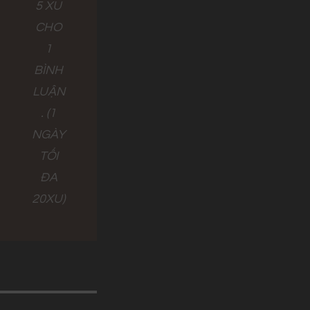
5 XU
CHO
1
BÌNH
LUẬN
. (1
NGÀY
TỐI
ĐA
20XU)