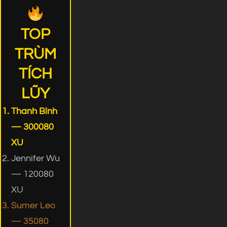
TOP
TRÙM
TÍCH
LŨY
Thanh Bình
— 300080
XU
Jennifer Wu
— 120080
XU
Sumer Leo
— 35080