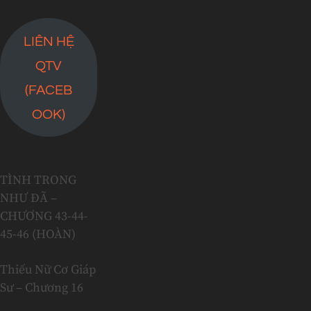
LIÊN HỆ
QTV
(FACEB
OOK)
TÌNH TRONG
NHƯ ĐÃ –
CHƯƠNG 43-44-
45-46 (HOÀN)
Thiếu Nữ Cơ Giáp
Sư – Chương 16