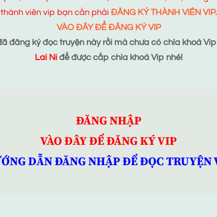
thành viên vip bạn cần phải
ĐĂNG KÝ THÀNH VIÊN VIP.
VÀO ĐÂY ĐỂ ĐĂNG KÝ VIP
 đăng ký đọc truyện này rồi mà chưa có chìa khoá Vip t
Lai Ni
để được cấp chìa khoá Vip nhé!
ĐĂNG NHẬP
VÀO ĐÂY ĐỂ ĐĂNG KÝ VIP
ỚNG DẪN ĐĂNG NHẬP ĐỂ ĐỌC TRUYỆN 