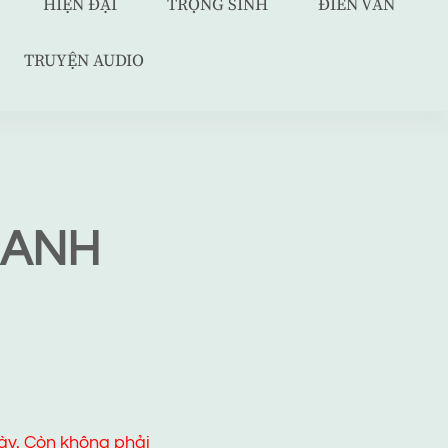
HIỆN ĐẠI
TRỌNG SINH
ĐIỀN VĂN
TRUYỆN AUDIO
 ANH
ày. Còn không phải