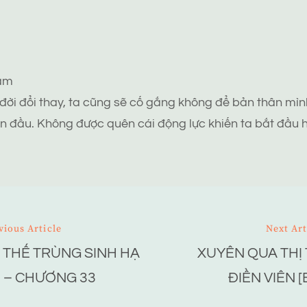
tâm
 đời đổi thay, ta cũng sẽ cố gắng không để bản thân mình
n đầu. Không được quên cái động lực khiến ta bắt đầu h
vious Article
Next Art
 THẾ TRÙNG SINH HẠ
XUYÊN QUA THỊ 
ion
 – CHƯƠNG 33
ĐIỀN VIÊN [