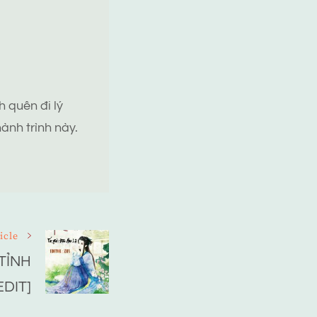
 quên đi lý
ành trình này.
icle
TỈNH
EDIT]