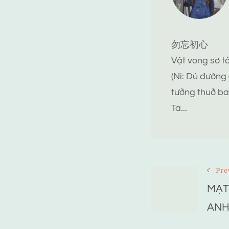
勿忘初心
Vật vong sơ 
(Ni: Dù đường
tưởng thuở ba
Ta...
Post
Pre
MẠT
Navigat
ANH