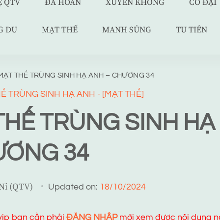
Ệ QTV
ĐÃ HOÀN
XUYÊN KHÔNG
CỔ ĐẠI
G DU
MẠT THẾ
MANH SỦNG
TU TIÊN
MẠT THẾ TRÙNG SINH HẠ ANH – CHƯƠNG 34
Ế TRÙNG SINH HẠ ANH - [MẠT THẾ]
THẾ TRÙNG SINH HẠ
ƯƠNG 34
 Ni (QTV)
Updated on:
18/10/2024
 vip bạn cần phải
ĐĂNG NHẬP
mới xem được nội dung n