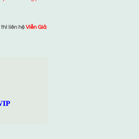
hì liên hệ
Viễn Giả
VIP