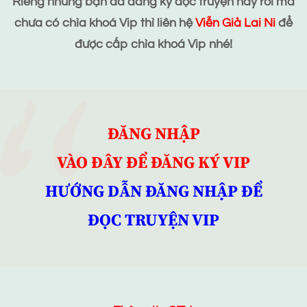
Riêng những bạn đã đăng ký đọc truyện này rồi mà
chưa có chìa khoá Vip thì liên hệ
Viễn Giả Lai Ni
để
được cấp chìa khoá Vip nhé!
ĐĂNG NHẬP
VÀO ĐÂY ĐỂ ĐĂNG KÝ VIP
HƯỚNG DẪN ĐĂNG NHẬP ĐỂ
ĐỌC TRUYỆN VIP