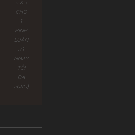
5 XU
CHO
1
BÌNH
LUẬN
. (1
NGÀY
TỐI
ĐA
20XU)