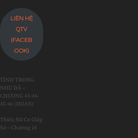
LIÊN HỆ
QTV
(FACEB
OOK)
TÌNH TRONG
NHƯ ĐÃ –
CHƯƠNG 43-44-
45-46 (HOÀN)
Thiếu Nữ Cơ Giáp
Sư – Chương 16