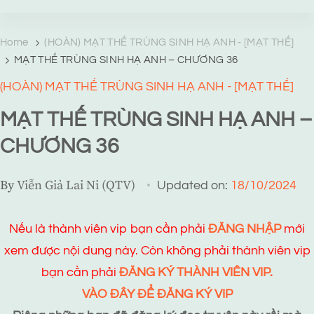
TRANG TRUYỆN MẠNG
Web truyện độc quyền của Viễn Giả Lai Ni
Home
(HOÀN) MẠT THẾ TRÙNG SINH HẠ ANH - [MẠT THẾ]
MẠT THẾ TRÙNG SINH HẠ ANH – CHƯƠNG 36
(HOÀN) MẠT THẾ TRÙNG SINH HẠ ANH - [MẠT THẾ]
MẠT THẾ TRÙNG SINH HẠ ANH –
CHƯƠNG 36
By
Viễn Giả Lai Ni (QTV)
Updated on:
18/10/2024
Nếu là thành viên vip bạn cần phải
ĐĂNG NHẬP
mới
xem được nội dung này. Còn không phải thành viên vip
bạn cần phải
ĐĂNG KÝ THÀNH VIÊN VIP.
VÀO ĐÂY ĐỂ ĐĂNG KÝ VIP