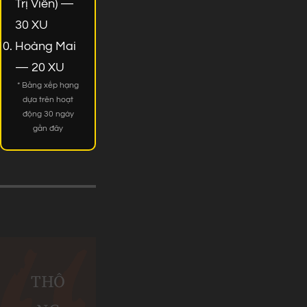
Trị Viên) —
30 XU
Hoàng Mai
— 20 XU
* Bảng xếp hạng
dựa trên hoạt
động 30 ngày
gần đây
THÔ