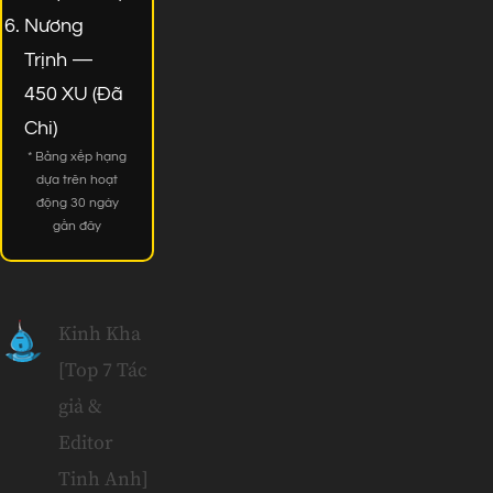
Nương
Trịnh —
450 XU (Đã
Chi)
* Bảng xếp hạng
dựa trên hoạt
động 30 ngày
gần đây
Kinh Kha
[Top 7 Tác
giả &
Editor
Tinh Anh]