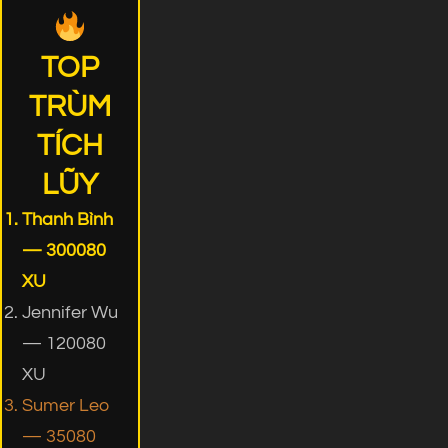
TOP
TRÙM
TÍCH
LŨY
Thanh Bình
— 300080
XU
Jennifer Wu
— 120080
XU
Sumer Leo
— 35080