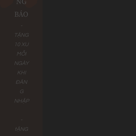
NG
BÁO
-
TẶNG
10 XU
MỖI
NGÀY
KHI
ĐĂN
G
NHẬP
-
tẶNG