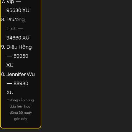
Vip —
95630 XU
Phương
Linh —
94660 XU
Diệu Hằng
— 89950
XU
Jennifer Wu
— 88980
XU
* Bảng xếp hạng
dựa trên hoạt
động 30 ngày
gần đây