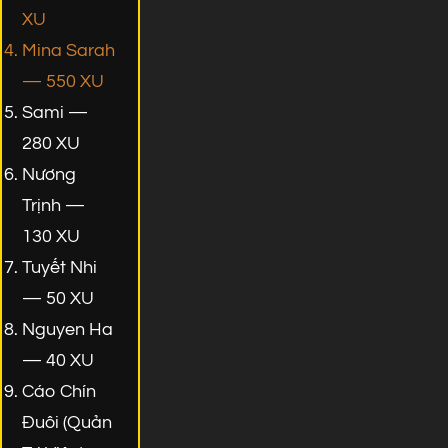
XU
Mina Sarah
— 550 XU
Sami —
280 XU
Nương
Trịnh —
130 XU
Tuyết Nhi
— 50 XU
Nguyen Ha
— 40 XU
Cáo Chín
Đuôi (Quản