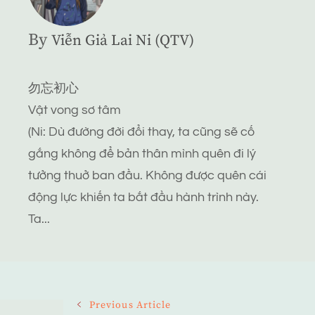
By
Viễn Giả Lai Ni (QTV)
勿忘初心
Vật vong sơ tâm
(Ni: Dù đường đời đổi thay, ta cũng sẽ cố
gắng không để bản thân mình quên đi lý
tưởng thuở ban đầu. Không được quên cái
động lực khiến ta bắt đầu hành trình này.
Ta...
Post
Previous Article