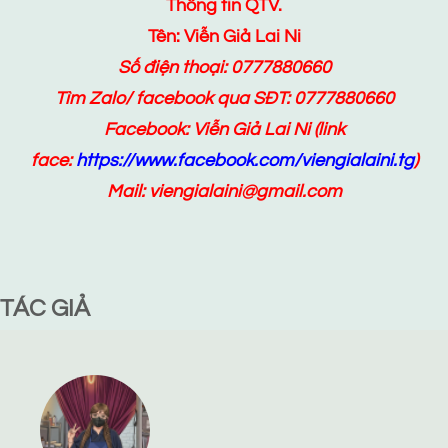
Thông tin QTV.
Tên: Viễn Giả Lai Ni
Số điện thoại: 0777880660
Tìm Zalo/ facebook qua SĐT: 0777880660
Facebook:
Viễn Giả Lai Ni
(link
face:
https://www.facebook.com/viengialaini.tg
)
Mail: viengialaini@gmail.com
TÁC GIẢ