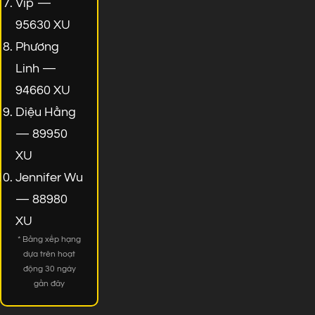
Vip —
95630 XU
Phương
Linh —
94660 XU
Diệu Hằng
— 89950
XU
Jennifer Wu
— 88980
XU
* Bảng xếp hạng
dựa trên hoạt
động 30 ngày
gần đây