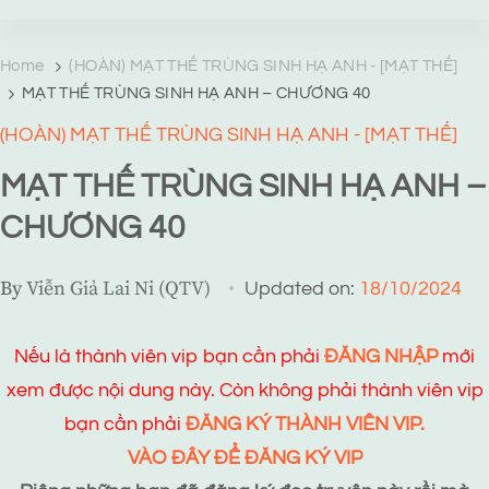
TRANG TRUYỆN MẠNG
Web truyện độc quyền của Viễn Giả Lai Ni
Home
(HOÀN) MẠT THẾ TRÙNG SINH HẠ ANH - [MẠT THẾ]
MẠT THẾ TRÙNG SINH HẠ ANH – CHƯƠNG 40
(HOÀN) MẠT THẾ TRÙNG SINH HẠ ANH - [MẠT THẾ]
MẠT THẾ TRÙNG SINH HẠ ANH –
CHƯƠNG 40
By
Viễn Giả Lai Ni (QTV)
Updated on:
18/10/2024
Nếu là thành viên vip bạn cần phải
ĐĂNG NHẬP
mới
xem được nội dung này. Còn không phải thành viên vip
bạn cần phải
ĐĂNG KÝ THÀNH VIÊN VIP.
VÀO ĐÂY ĐỂ ĐĂNG KÝ VIP