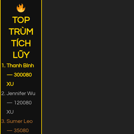
TOP
TRÙM
TÍCH
LŨY
Thanh Bình
— 300080
XU
Jennifer Wu
— 120080
XU
Sumer Leo
— 35080