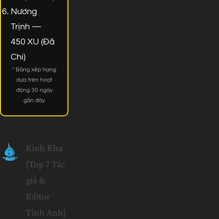
Nương
Trịnh —
450 XU (Đã
Chi)
* Bảng xếp hạng
dựa trên hoạt
động 30 ngày
gần đây
Kinh Kha
[Top 7 Tác
giả &
Editor
Tinh Anh]