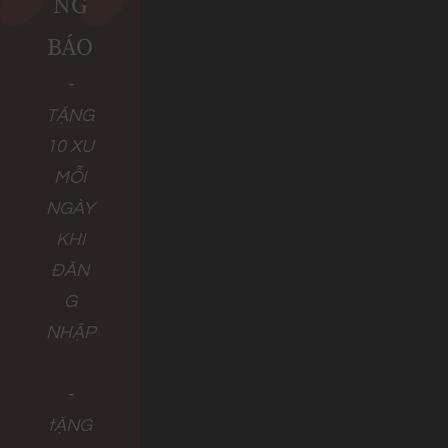
NG
BÁO
-
TẶNG
10 XU
MỖI
NGÀY
KHI
ĐĂN
G
NHẬP
-
tẶNG