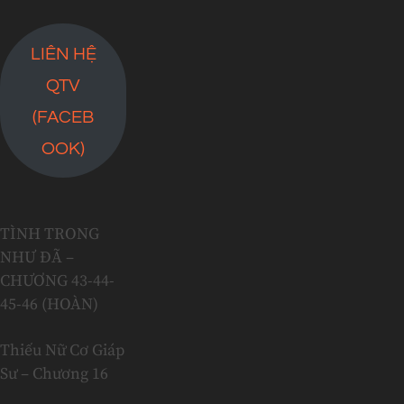
LIÊN HỆ
QTV
(FACEB
OOK)
TÌNH TRONG
NHƯ ĐÃ –
CHƯƠNG 43-44-
45-46 (HOÀN)
Thiếu Nữ Cơ Giáp
Sư – Chương 16