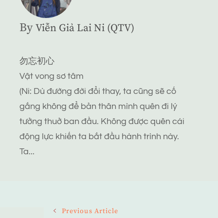
By
Viễn Giả Lai Ni (QTV)
勿忘初心
Vật vong sơ tâm
(Ni: Dù đường đời đổi thay, ta cũng sẽ cố
gắng không để bản thân mình quên đi lý
tưởng thuở ban đầu. Không được quên cái
động lực khiến ta bắt đầu hành trình này.
Ta...
Post
Previous Article