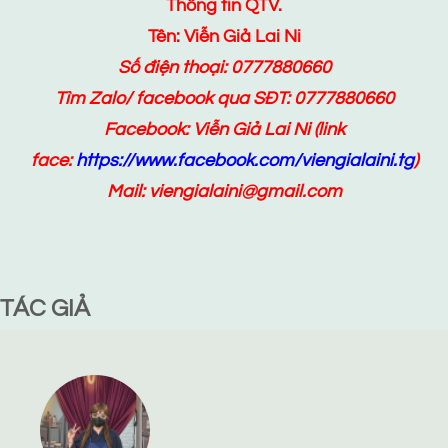
Thông tin QTV.
Tên: Viễn Giả Lai Ni
Số điện thoại: 0777880660
Tìm Zalo/ facebook qua SĐT: 0777880660
Facebook:
Viễn Giả Lai Ni
(link
face:
https://www.facebook.com/viengialaini.tg
)
Mail: viengialaini@gmail.com
TÁC GIẢ