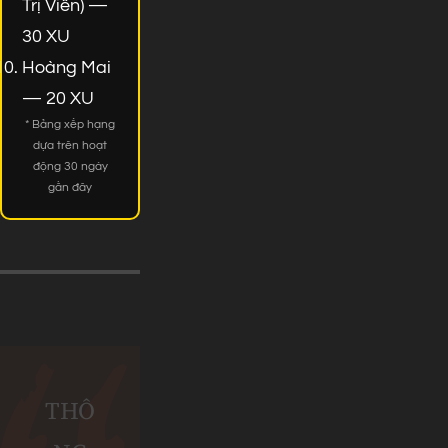
Trị Viên) —
30 XU
Hoàng Mai
— 20 XU
* Bảng xếp hạng
dựa trên hoạt
động 30 ngày
gần đây
THÔ