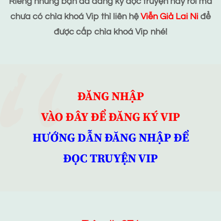
Riêng những bạn đã đăng ký đọc truyện này rồi mà
chưa có chìa khoá Vip thì liên hệ
Viễn Giả Lai Ni
để
được cấp chìa khoá Vip nhé!
ĐĂNG NHẬP
VÀO ĐÂY ĐỂ ĐĂNG KÝ VIP
HƯỚNG DẪN ĐĂNG NHẬP ĐỂ
ĐỌC TRUYỆN VIP