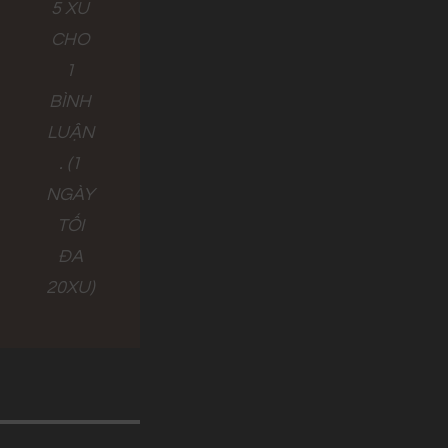
5 XU
CHO
1
BÌNH
LUẬN
. (1
NGÀY
TỐI
ĐA
20XU)